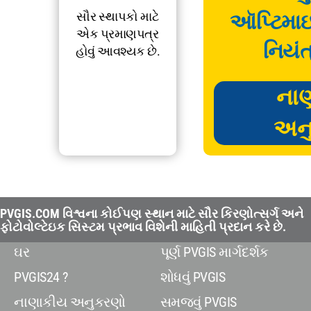
સૌર સ્થાપકો માટે
ઑપ્ટિમા
એક પ્રમાણપત્ર
નિયંત
હોવું આવશ્યક છે.
ના
અન
PVGIS.COM વિશ્વના કોઈપણ સ્થાન માટે સૌર કિરણોત્સર્ગ અને
ફોટોવોલ્ટેઇક સિસ્ટમ પ્રભાવ વિશેની માહિતી પ્રદાન કરે છે.
ઘર
પૂર્ણ PVGIS માર્ગદર્શક
PVGIS24 ?
શોધવું PVGIS
નાણાકીય અનુકરણો
સમજવું PVGIS