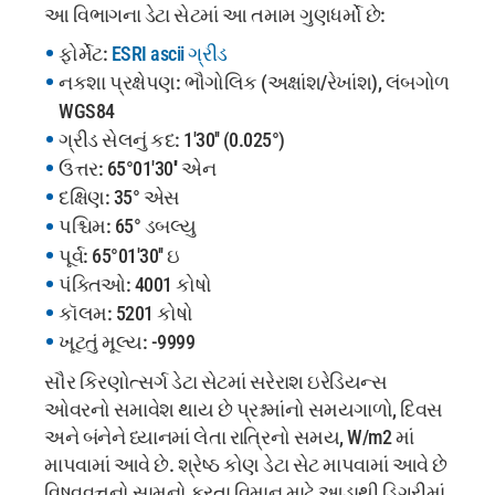
આ વિભાગના ડેટા સેટમાં આ તમામ ગુણધર્મો છે:
ફોર્મેટ:
ESRI ascii ગ્રીડ
નકશા પ્રક્ષેપણ: ભૌગોલિક (અક્ષાંશ/રેખાંશ), લંબગોળ
WGS84
ગ્રીડ સેલનું કદ: 1'30'' (0.025°)
ઉત્તર: 65°01'30'' એન
દક્ષિણ: 35° એસ
પશ્ચિમ: 65° ડબલ્યુ
પૂર્વ: 65°01'30'' ઇ
પંક્તિઓ: 4001 કોષો
કૉલમ: 5201 કોષો
ખૂટતું મૂલ્ય: -9999
સૌર કિરણોત્સર્ગ ડેટા સેટમાં સરેરાશ ઇરેડિયન્સ
ઓવરનો સમાવેશ થાય છે પ્રશ્નમાંનો સમયગાળો, દિવસ
અને બંનેને ધ્યાનમાં લેતા રાત્રિનો સમય, W/m2 માં
માપવામાં આવે છે. શ્રેષ્ઠ કોણ ડેટા સેટ માપવામાં આવે છે
વિષુવવૃત્તનો સામનો કરતા વિમાન માટે આડાથી ડિગ્રીમાં