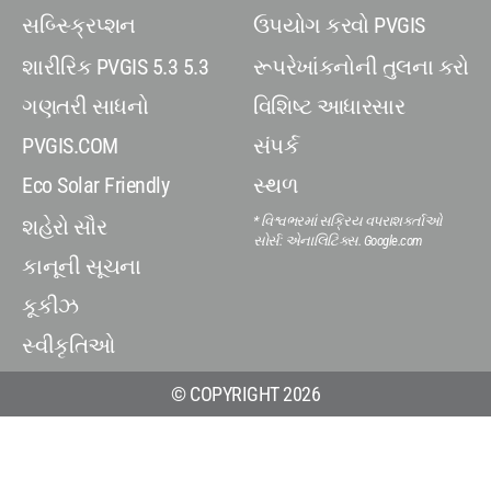
સબ્સ્ક્રિપ્શન
ઉપયોગ કરવો PVGIS
શારીરિક PVGIS 5.3 5.3
રૂપરેખાંકનોની તુલના કરો
ગણતરી સાધનો
વિશિષ્ટ આધારસાર
PVGIS.COM
સંપર્ક
Eco Solar Friendly
સ્થળ
* વિશ્વભરમાં સક્રિય વપરાશકર્તાઓ
શહેરો સૌર
સોર્સ: એનાલિટિક્સ. Google.com
કાનૂની સૂચના
કૂકીઝ
સ્વીકૃતિઓ
© COPYRIGHT 2026