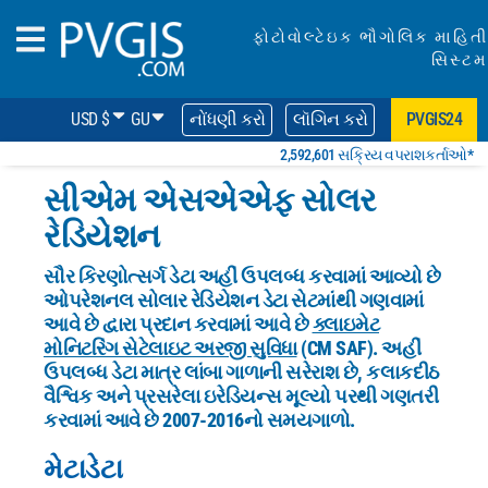
ફોટોવોલ્ટેઇક ભૌગોલિક માહિતી
સિસ્ટમ
USD $
GU
નોંધણી કરો
લૉગિન કરો
PVGIS24
2,592,601 સક્રિય વપરાશકર્તાઓ*
સીએમ એસએએફ સોલર
રેડિયેશન
સૌર કિરણોત્સર્ગ ડેટા અહીં ઉપલબ્ધ કરવામાં આવ્યો છે
ઓપરેશનલ સોલાર રેડિયેશન ડેટા સેટમાંથી ગણવામાં
આવે છે દ્વારા પ્રદાન કરવામાં આવે છે
ક્લાઇમેટ
મોનિટરિંગ સેટેલાઇટ
અરજી સુવિધા
(CM SAF). અહીં
ઉપલબ્ધ ડેટા માત્ર લાંબા ગાળાની સરેરાશ છે, કલાકદીઠ
વૈશ્વિક અને પ્રસરેલા ઇરેડિયન્સ મૂલ્યો પરથી ગણતરી
કરવામાં આવે છે
2007-2016નો સમયગાળો.
મેટાડેટા