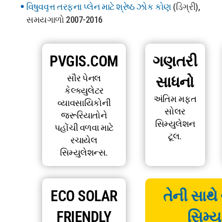
વિષુવવૃત્ત તરફના પ્લેન માટે શ્રેષ્ઠ ઝોક કોણ
(ડિગ્રી),
સમયગાળો 2007-2016
PVGIS.COM
ગણતરી
સૌર પેનલ
સાધનો
કેલ્ક્યુલેટર
અંતિમ મફત
વ્યાવસાયિકોની
સોલર
જરૂરિયાતોને
સિમ્યુલેશન
પહોંચી વળવા માટે
ટૂલ.
રચાયેલ
સિમ્યુલેશન્સ.
ECO SOLAR
તેની સાથે
FRIENDLY
સિમ્ય