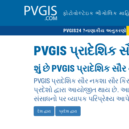
ફોટોવોલ્ટેઇક ભૌગોલિક માહ
PVGIS24 ?
નાણાકીય અનુકરણો
PVGIS પ્રાદેશિક 
શું છે PVGIS પ્રાદેશિક સૌ
PVGIS પ્રાદેશિક સૌર નકશા સૌર કિરણ
પ્રદેશો દ્વારા આયોજીત થાય છે. આ ન
સંસાધનો પર વ્યાપક પરિપ્રેક્ષ્ય આપે
દેશ દ્વારા
પ્રદેશ દ્વારા
0
17.5