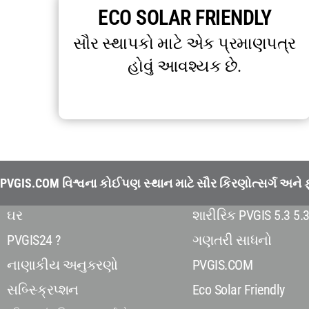
ECO SOLAR FRIENDLY
સૌર સ્થાપકો માટે એક પ્રમાણપત્ર
હોવું આવશ્યક છે.
PVGIS.COM વિશ્વના કોઈપણ સ્થાન માટે સૌર કિરણોત્સર્ગ અને ફો
ઘર
શારીરિક PVGIS 5.3 5.
PVGIS24 ?
ગણતરી સાધનો
નાણાકીય અનુકરણો
PVGIS.COM
સબ્સ્ક્રિપ્શન
Eco Solar Friendly