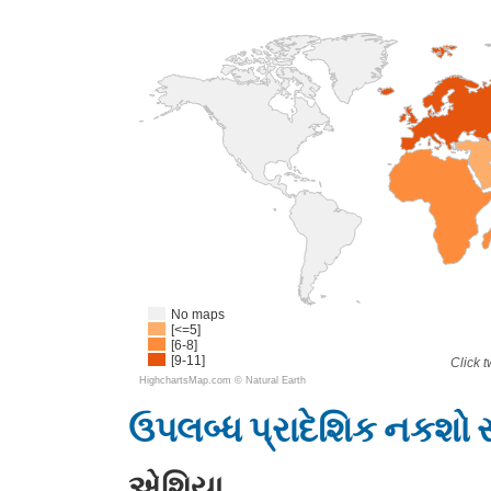
No maps
[<=5]
[6-8]
[9-11]
Click t
HighchartsMap.com ©
Natural Earth
ઉપલબ્ધ પ્રાદેશિક નકશો 
એશિયા