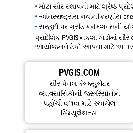
મોટા સૌર સ્થાપનો માટે શ્રેષ્ઠ પ્
આંતરરાષ્ટ્રીય નવીનીકરણીય ener
સરહદો પર ગ્રીડ કનેક્શન્સની ય
પ્રાદેશિક PVGIS નકશા ખંડોમાં સૌર
આયોજનને ટેકો આપવા માટે આવશ્યક 
PVGIS.COM
સૌર પેનલ કેલ્ક્યુલેટર
વ્યાવસાયિકોની જરૂરિયાતોને
પહોંચી વળવા માટે રચાયેલ
સિમ્યુલેશન્સ.