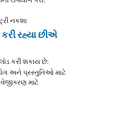
નોનો ઉપયોગ કરો:
્ટ્રી નકશા
 કરી રહ્યા છીએ
લોડ કરી શકાય છે:
ગ અને પ્રસ્તુતિઓ માટે
ાવેજીકરણ માટે