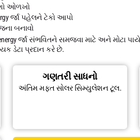
રદેશો ઓળખો
gy ર્જા પહેલને ટેકો આપો
ોજના બનાવો
 energy ર્જા સંભવિતને સમજવા માટે અને મોટા પા
ડેટા પ્રદાન કરે છે.
ગણતરી સાધનો
અંતિમ મફત સોલર સિમ્યુલેશન ટૂલ.