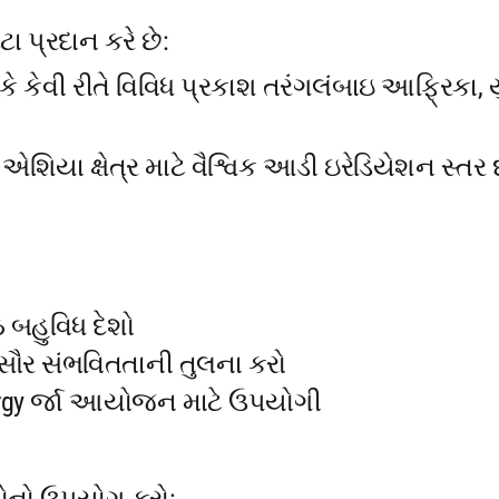
ટા પ્રદાન કરે છે:
 કે કેવી રીતે વિવિધ પ્રકાશ તરંગલંબાઇ આફ્રિકા
શિયા ક્ષેત્ર માટે વૈશ્વિક આડી ઇરેડિયેશન સ્તર દર
 બહુવિધ દેશો
ં સૌર સંભવિતતાની તુલના કરો
nergy ર્જા આયોજન માટે ઉપયોગી