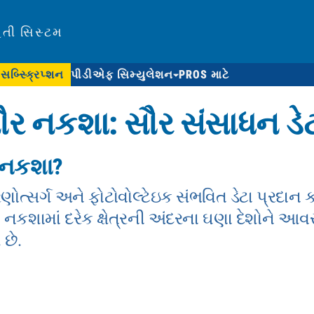
િતી સિસ્ટમ
સબ્સ્ક્રિપ્શન
પીડીએફ સિમ્યુલેશન
PROS માટે
સૌર નકશા: સૌર સંસાધન ડે
ર નકશા?
ોત્સર્ગ અને ફોટોવોલ્ટેઇક સંભવિત ડેટા પ્રદાન ક
કશામાં દરેક ક્ષેત્રની અંદરના ઘણા દેશોને આવરી 
 છે.