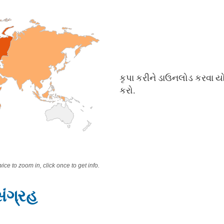
કૃપા કરીને ડાઉનલોડ કરવા યોગ્
કરો.
wice to zoom in, click once to get info.
સંગ્રહ