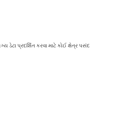
ય ડેટા પ્રદર્શિત કરવા માટે કોઈ ક્ષેત્ર પસંદ