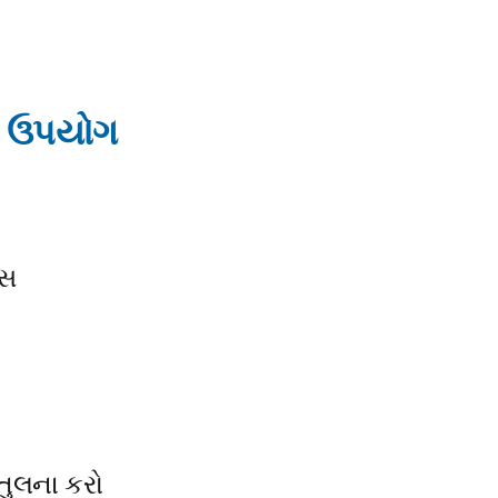
ો ઉપયોગ
ાસ
તુલના કરો