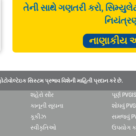
તેની સાથે ગણતરી કરો, સિમ્યુલ
નિયંત્ર
નાણાકીય 
ટોવોલ્ટેઇક સિસ્ટમ પ્રભાવ વિશેની માહિતી પ્રદાન કરે છે.
3
શહેરો સૌર
પૂર્ણ PVGIS
કાનૂની સૂચના
શોધવું PVG
કૂકીઝ
સમજવું P
સ્વીકૃતિઓ
ઉપયોગ કર