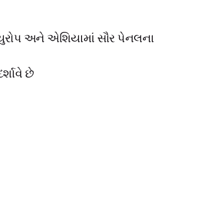
, યુરોપ અને એશિયામાં સૌર પેનલના
્શાવે છે