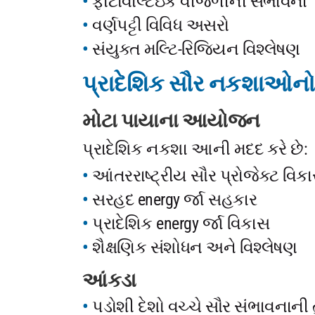
ફોટોવોલ્ટેઇક વીજળીની સંભાવના
વર્ણપટ્ટી વિવિધ અસરો
સંયુક્ત મલ્ટિ-રિજિયન વિશ્લેષણ
પ્રાદેશિક સૌર નકશાઓન
મોટા પાયાના આયોજન
પ્રાદેશિક નકશા આની મદદ કરે છે:
આંતરરાષ્ટ્રીય સૌર પ્રોજેક્ટ વિક
સરહદ energy ર્જા સહકાર
પ્રાદેશિક energy ર્જા વિકાસ
શૈક્ષણિક સંશોધન અને વિશ્લેષણ
આંકડા
પડોશી દેશો વચ્ચે સૌર સંભાવનાની 