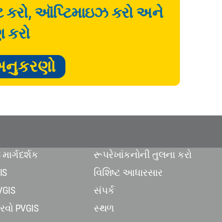
ેટ કરો, ઑપ્ટિમાઇઝ કરો અને
ણ કરો
અનુકરણો
 માર્ગદર્શક
રૂપરેખાંકનોની તુલના કરો
IS
વિશિષ્ટ આધારસાર
VGIS
સંપર્ક
વો PVGIS
સ્થળ