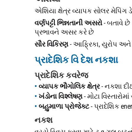
એશિયા ક્ષેત્ર વ્યાપક સોલર મેપિંગ ડે
વર્ણપટ્ટી ભિન્નતાની અસરો
- બતાવે છે
પ્રભાવને અસર કરે છે
સૌર વિકિરણ
- આફ્રિકા, યુરોપ અને એ
પ્રાદેશિક વિ દેશ નકશા
પ્રાદેશિક કવરેજ
વ્યાપક ભૌગોલિક ક્ષેત્ર
- નકશા દીઠ
ખંડોના વિશ્લેષણ
- મોટા વિસ્તારોમા
બહુમાળા પ્રોજેક્ટ
- પ્રાદેશિક e
નકશ