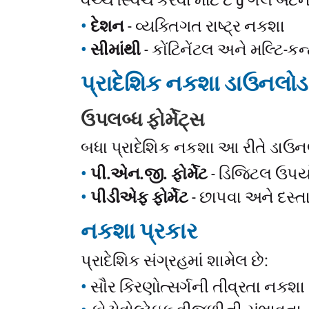
વચ્ચે સ્વિચ કરવા માટે ટ g ગલ બટ
દેશન
- વ્યક્તિગત રાષ્ટ્ર નકશા
સીમાંથી
- કોંટિનેંટલ અને મલ્ટિ-કન
પ્રાદેશિક નકશા ડાઉનલોડ
ઉપલબ્ધ ફોર્મેટ્સ
બધા પ્રાદેશિક નકશા આ રીતે ડાઉન
પી.એન.જી. ફોર્મેટ
- ડિજિટલ ઉપયો
પીડીએફ ફોર્મેટ
- છાપવા અને દસ્ત
નકશા પ્રકાર
પ્રાદેશિક સંગ્રહમાં શામેલ છે:
સૌર કિરણોત્સર્ગની તીવ્રતા નકશા