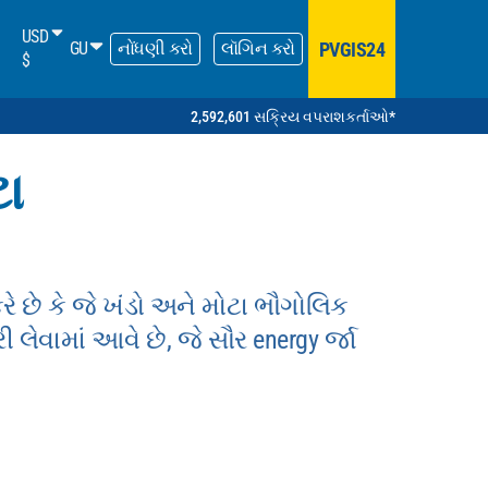
USD
PVGIS24
GU
નોંધણી કરો
લૉગિન કરો
$
2,592,601 સક્રિય વપરાશકર્તાઓ*
ટા
રે છે કે જે ખંડો અને મોટા ભૌગોલિક
લેવામાં આવે છે, જે સૌર energy ર્જા