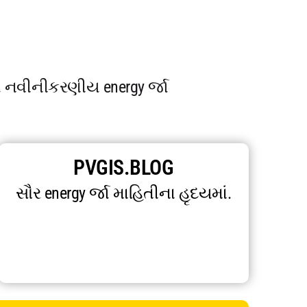
યે નવીનીકરણીય energy ર્જા
PVGIS.BLOG
સૌર energy ર્જા માહિતીના હૃદયમાં.