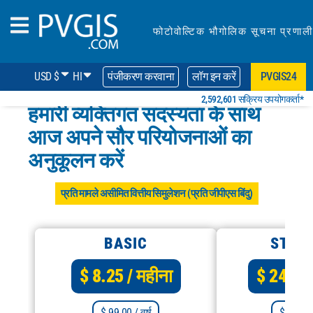
फोटोवोल्टिक भौगोलिक सूचना प्रणाली
USD $
HI
पंजीकरण करवाना
लॉग इन करें
PVGIS24
2,592,601 सक्रिय उपयोगकर्ता*
हमारी व्यक्तिगत सदस्यता के साथ
आज अपने सौर परियोजनाओं का
अनुकूलन करें
प्रति मामले असीमित वित्तीय सिमुलेशन (प्रति जीपीएस बिंदु)
BASIC
STAN
$ 8.25
/ महीना
$ 24.9
$ 99.00
/ वर्ष
$ 299.