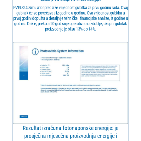
PVGIS24 Simulator predlaže vrijednost gubitka za prvu godinu rada. Ovaj
gubitak će se povećavati iz godine u godinu. Ova vrijednost gubitka u
prvoj godini dopušta a detaljnije tehničke i financijske analize, iz godine u
godinu. Dakle, preko a 20-godišnje operativno razdoblje, ukupni gubitak
proizvodnje je blizu 13% do 14%.
Rezultat izračuna fotonaponske energije: je
prosječna mjesečna proizvodnja energije i