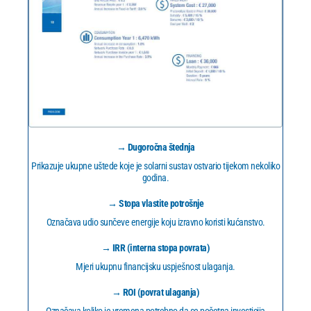
→ Dugoročna štednja
Prikazuje ukupne uštede koje je solarni sustav ostvario tijekom nekoliko
godina.
→ Stopa vlastite potrošnje
Označava udio sunčeve energije koju izravno koristi kućanstvo.
→ IRR (interna stopa povrata)
Mjeri ukupnu financijsku uspješnost ulaganja.
→ ROI (povrat ulaganja)
Označava koliko je vremena potrebno da se početna investicija