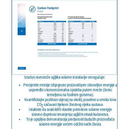
Izračun ravnoteže ugljika solarne instalacije omogućuje:
Procijenite emisije izbjegnute proizvodnjom obnovljive energije u
usporedbi s konvencionalna opskrba putem mreže (često
temeljena na fosilnim gorivima).
Kvantificirajte pozitivan utjecaj na okoliš, posebno u smislu tona
CO
sačuvani tijekom životnog vijeka sustava.
2
Istaknite da svaki kWh vlastite potrošene solarne energije
izravno doprinosi smanjenju ugljični otisak kućanstva.
To je opipljiva demonstracija predanosti budućih proizvođača
solarne energije većem održivi način života.