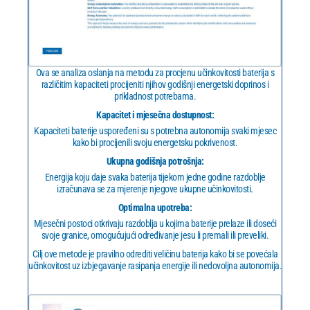
Ova se analiza oslanja na metodu za procjenu učinkovitosti baterija s
različitim kapaciteti procijeniti njihov godišnji energetski doprinos i
prikladnost potrebama.
Kapacitet i mjesečna dostupnost:
Kapaciteti baterije uspoređeni su s potrebna autonomija svaki mjesec
kako bi procijenili svoju energetsku pokrivenost.
Ukupna godišnja potrošnja:
Energija koju daje svaka baterija tijekom jedne godine razdoblje
izračunava se za mjerenje njegove ukupne učinkovitosti.
Optimalna upotreba:
Mjesečni postoci otkrivaju razdoblja u kojima baterije prelaze ili doseći
svoje granice, omogućujući određivanje jesu li premali ili preveliki.
Cilj ove metode je pravilno odrediti veličinu baterija kako bi se povećala
učinkovitost uz izbjegavanje rasipanja energije ili nedovoljna autonomija.