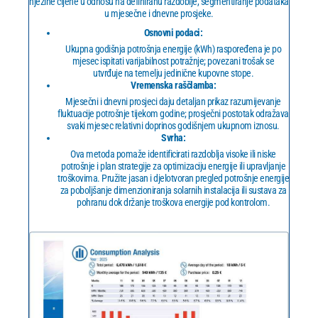
njezine cijene u odnosu na definiranu razdoblje, segmentiranje podataka
u mjesečne i dnevne prosjeke.
Osnovni podaci:
Ukupna godišnja potrošnja energije (kWh) raspoređena je po
mjesec ispitati varijabilnost potražnje; povezani trošak se
utvrđuje na temelju jedinične kupovne stope.
Vremenska raščlamba:
Mjesečni i dnevni prosjeci daju detaljan prikaz razumijevanje
fluktuacije potrošnje tijekom godine; prosječni postotak odražava
svaki mjesec relativni doprinos godišnjem ukupnom iznosu.
Svrha:
Ova metoda pomaže identificirati razdoblja visoke ili niske
potrošnje i plan strategije za optimizaciju energije ili upravljanje
troškovima. Pružite jasan i djelotvoran pregled potrošnje energije
za poboljšanje dimenzioniranja solarnih instalacija ili sustava za
pohranu dok držanje troškova energije pod kontrolom.