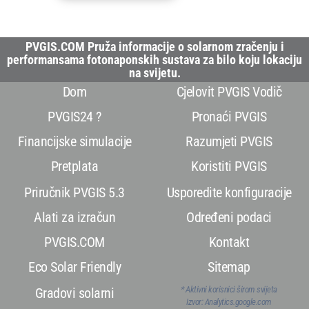
PVGIS.COM Pruža informacije o solarnom zračenju i
performansama fotonaponskih sustava za bilo koju lokaciju
na svijetu.
Dom
Cjelovit PVGIS Vodič
PVGIS24 ?
Pronaći PVGIS
Financijske simulacije
Razumjeti PVGIS
Pretplata
Koristiti PVGIS
Priručnik PVGIS 5.3
Usporedite konfiguracije
Alati za izračun
Određeni podaci
PVGIS.COM
Kontakt
Eco Solar Friendly
Sitemap
* Aktivni korisnici širom svijeta
Gradovi solarni
Izvor: Analytics.google.com