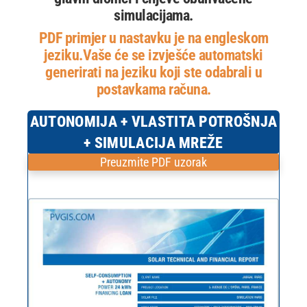
simulacijama.
PDF primjer u nastavku je na engleskom
jeziku.
Vaše će se izvješće automatski
generirati na jeziku koji ste odabrali u
postavkama računa.
AUTONOMIJA + VLASTITA POTROŠNJA
+ SIMULACIJA MREŽE
Preuzmite PDF uzorak