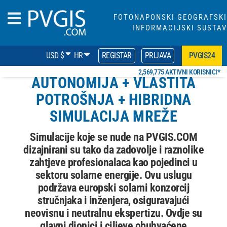
FOTONAPONSKI GEOGRAFSKI
INFORMACIJSKI SUSTAV
USD $
HR
REGISTAR
PRIJAVA
PVGIS24
2,569,775 AKTIVNI KORISNICI*
AUTONOMIJA + VLASTITA
POTROŠNJA + HIBRIDNA
SIMULACIJA MREŽE
Simulacije koje se nude na PVGIS.COM
dizajnirani su tako da zadovolje i raznolike
zahtjeve profesionalaca kao pojedinci u
sektoru solarne energije. Ovu uslugu
podržava europski solarni konzorcij
stručnjaka i inženjera, osiguravajući
neovisnu i neutralnu ekspertizu. Ovdje su
glavni dionici i ciljeve obuhvaćene