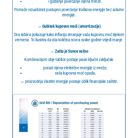
i godišnje povećanje cijena mreže.
Pomaže vizualizirati postupno povećanje troškova energije bez solarne
energije.
→ Gubitak kupovne moći (amortizacija)
Ova tablica pokazuje kako inflacija smanjuje vašu kupovnu moć tijekom
vremena. To ilustrira da ista količina novca svake godine vrijedi manje.
→ Zašto je Sunce važno
Kombinacijom obje tablice postaje jasan ključni zaključak:
porast cijena električne energije iz mreže,
vaša kupovna moć opada,
→ proizvodnja vlastite energije postaje oblik financijske zaštite.