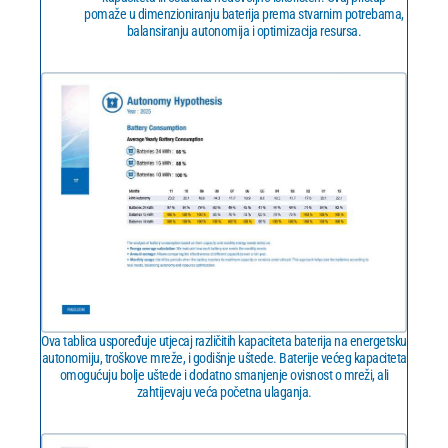
pomaže u dimenzioniranju baterija prema stvarnim potrebama,
balansiranju autonomija i optimizacija resursa.
Ova tablica uspoređuje utjecaj različitih kapaciteta baterija na energetsku
autonomiju, troškove mreže, i godišnje uštede. Baterije većeg kapaciteta
omogućuju bolje uštede i dodatno smanjenje ovisnost o mreži, ali
zahtijevaju veća početna ulaganja.