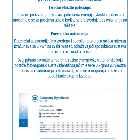
Izračun vlastite potrošnje:
Lokalno proizvedena i izravno potrošena energija (vlastita potrošnja)
procjenjuje se za procjenu udjela korištene proizvodnje bez oslanjanja na
rešetka.
Energetska autonomija:
Potencijal autonomije (proizvedena i potrošena energija na licu mjesta)
izračunava se u kWh za svaki mjesec, odražavajući sposobnost sustava
da smanji ovisnost o mreži.
Ovaj pristup pomaže u mjerenju razine energetske autonomije koju
postiže fotonaponski sustav identificirajući mjesece u kojima su vlastita
potrošnja i autonomija optimizirani, čime se omogućuju odluke za
poboljšanje ukupne izvedbe.