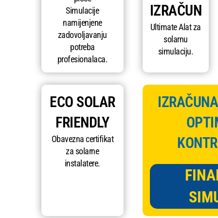
IZRAČUN
Simulacije
namijenjene
Ultimate Alat za
zadovoljavanju
solarnu
potreba
simulaciju.
profesionalaca.
ECO SOLAR
IZRAČUNAJ
FRIENDLY
OPTI
Obavezna certifikat
KONTR
za solarne
instalatere.
FINA
SIM