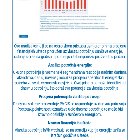
Ova analiza temelji se na teoretskom pristupu usmjerenom na procjenu
financijskih ušteda pridružen uz vlastitu potrošnju sunčeve energije,
oslanjajući se na godišnju potrošnju i fotonaponsku proizvodnju podaci.
Analiza potrošnje energije:
Ukupna potrošnja je vremenski segmentirana razdoblja (radnim danima,
vikendima, danju, navečer, noću) za procjenu specifičnih energetskih
potreba za svaki vremenski odsječak. Ovaj pristup pomaže identificirati
dnevnu potrošnju, što odražava potencijal za vlastita potrošnja.
Procjena potencijala vlastite potrošnje:
Procjena solarne proizvodnje PVGIS se uspoređuje uz dnevnu potrošnju.
Postotak pokrivenosti označava udio dnevne potrošnje to može biti
izravno opskrbljen sunčevom energijom.
Izračun financijskih ušteda:
Vlastita potrošnja kWh vrednuje se na temelju kupnja energije tarifa za
izračun godišnje uštede.