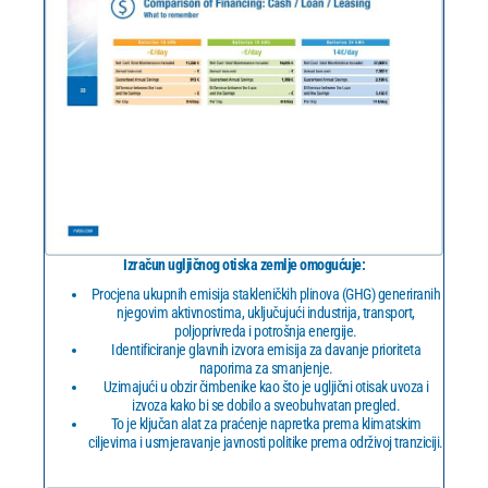
Izračun ugljičnog otiska zemlje omogućuje:
Procjena ukupnih emisija stakleničkih plinova (GHG) generiranih
njegovim aktivnostima, uključujući industrija, transport,
poljoprivreda i potrošnja energije.
Identificiranje glavnih izvora emisija za davanje prioriteta
naporima za smanjenje.
Uzimajući u obzir čimbenike kao što je ugljični otisak uvoza i
izvoza kako bi se dobilo a sveobuhvatan pregled.
To je ključan alat za praćenje napretka prema klimatskim
ciljevima i usmjeravanje javnosti politike prema održivoj tranziciji.