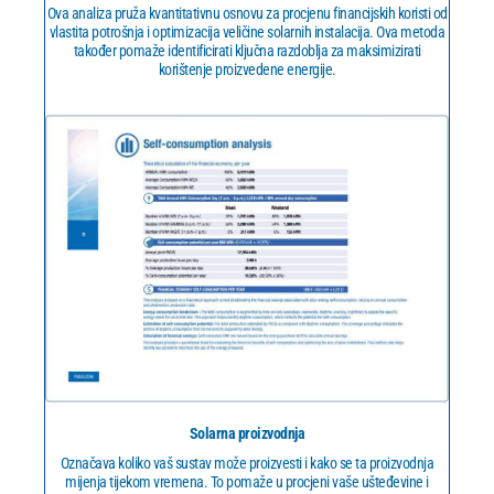
Ova analiza pruža kvantitativnu osnovu za procjenu financijskih koristi od
vlastita potrošnja i optimizacija veličine solarnih instalacija. Ova metoda
također pomaže identificirati ključna razdoblja za maksimizirati
korištenje proizvedene energije.
Solarna proizvodnja
Označava koliko vaš sustav može proizvesti i kako se ta proizvodnja
mijenja tijekom vremena. To pomaže u procjeni vaše ušteđevine i