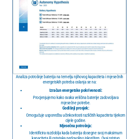
Analiza potrošnje baterija na temelju njihovog kapaciteta i mjesečnih
energetskih potreba oslanja se na:
Izračun energetske pokrivenosti:
Procjenjujemo kako svaka veličina baterije zadovoljava
mjesečne potrebe.
Godišnji prosjek:
Omogućuje usporedbu učinkovitosti različitih kapaciteta tijekom
cijele godine.
Mjesečna potrošnja:
Identificira razdoblja kada baterija dosegne svoj maksimum
kapaciteta ili ostataka nedovoljno iskorišten. Ovaj pristup