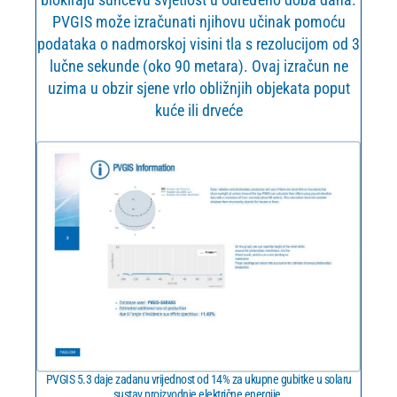
PVGIS može izračunati njihovu učinak pomoću
podataka o nadmorskoj visini tla s rezolucijom od 3
lučne sekunde (oko 90 metara). Ovaj izračun ne
uzima u obzir sjene vrlo obližnjih objekata poput
kuće ili drveće
PVGIS 5.3 daje zadanu vrijednost od 14% za ukupne gubitke u solaru
sustav proizvodnje električne energije.