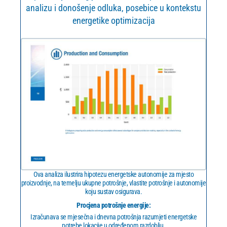
analizu i donošenje odluka, posebice u kontekstu
energetike optimizacija
Ova analiza ilustrira hipotezu energetske autonomije za mjesto
proizvodnje, na temelju ukupne potrošnje, vlastite potrošnje i autonomije
koju sustav osigurava.
Procjena potrošnje energije:
Izračunava se mjesečna i dnevna potrošnja razumjeti energetske
potrebe lokacije u određenom razdoblju.