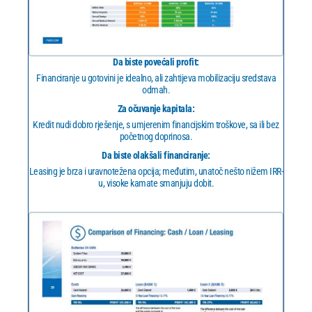
Da biste povećali profit:
Financiranje u gotovini je idealno, ali zahtijeva mobilizaciju sredstava
odmah.
Za očuvanje kapitala:
Kredit nudi dobro rješenje, s umjerenim financijskim troškove, sa ili bez
početnog doprinosa.
Da biste olakšali financiranje:
Leasing je brza i uravnotežena opcija; međutim, unatoč nešto nižem IRR-
u, visoke kamate smanjuju dobit.