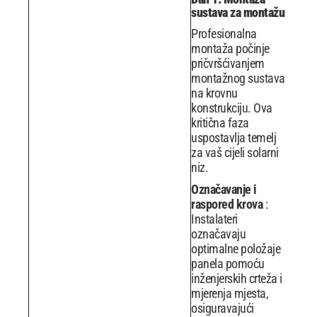
sustava za montažu
Profesionalna
montaža počinje
pričvršćivanjem
montažnog sustava
na krovnu
konstrukciju. Ova
kritična faza
uspostavlja temelj
za vaš cijeli solarni
niz.
Označavanje i
raspored krova
:
Instalateri
označavaju
optimalne položaje
panela pomoću
inženjerskih crteža i
mjerenja mjesta,
osiguravajući