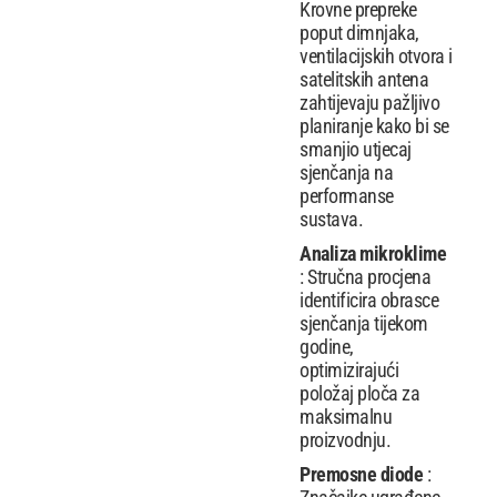
Krovne prepreke
poput dimnjaka,
ventilacijskih otvora i
satelitskih antena
zahtijevaju pažljivo
planiranje kako bi se
smanjio utjecaj
sjenčanja na
performanse
sustava.
Analiza mikroklime
: Stručna procjena
identificira obrasce
sjenčanja tijekom
godine,
optimizirajući
položaj ploča za
maksimalnu
proizvodnju.
Premosne diode
: