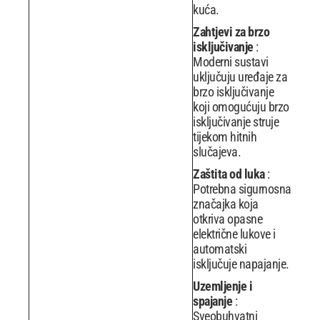
kuća.
Zahtjevi za brzo
isključivanje
:
Moderni sustavi
uključuju uređaje za
brzo isključivanje
koji omogućuju brzo
isključivanje struje
tijekom hitnih
slučajeva.
Zaštita od luka
:
Potrebna sigurnosna
značajka koja
otkriva opasne
električne lukove i
automatski
isključuje napajanje.
Uzemljenje i
spajanje
:
Sveobuhvatni