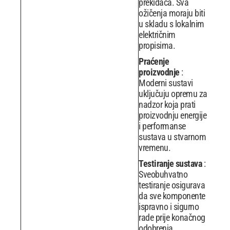
prekidača. Sva
ožičenja moraju biti
u skladu s lokalnim
električnim
propisima.
Praćenje
proizvodnje
:
Moderni sustavi
uključuju opremu za
nadzor koja prati
proizvodnju energije
i performanse
sustava u stvarnom
vremenu.
Testiranje sustava
:
Sveobuhvatno
testiranje osigurava
da sve komponente
ispravno i sigurno
rade prije konačnog
odobrenja.