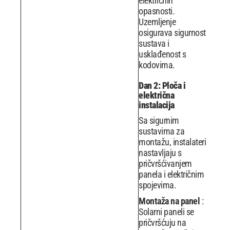
električnih
opasnosti.
Uzemljenje
osigurava sigurnost
sustava i
usklađenost s
kodovima.
Dan 2: Ploča i
električna
instalacija
Sa sigurnim
sustavima za
montažu, instalateri
nastavljaju s
pričvršćivanjem
panela i električnim
spojevima.
Montaža na panel
:
Solarni paneli se
pričvršćuju na