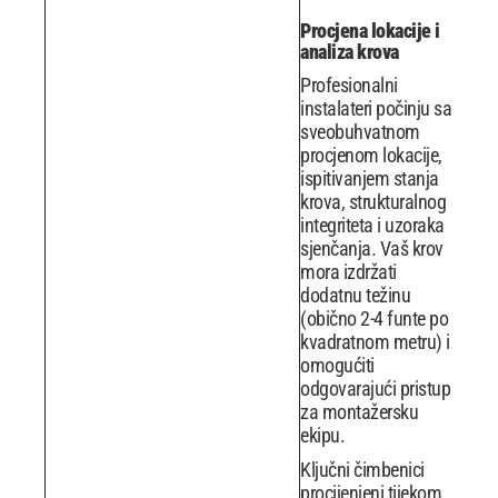
Procjena lokacije i
analiza krova
Profesionalni
instalateri počinju sa
sveobuhvatnom
procjenom lokacije,
ispitivanjem stanja
krova, strukturalnog
integriteta i uzoraka
sjenčanja. Vaš krov
mora izdržati
dodatnu težinu
(obično 2-4 funte po
kvadratnom metru) i
omogućiti
odgovarajući pristup
za montažersku
ekipu.
Ključni čimbenici
procijenjeni tijekom