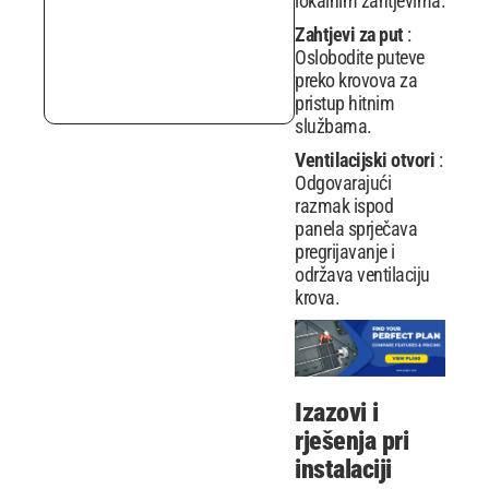
lokalnim zahtjevima.
Zahtjevi za put
:
Oslobodite puteve
preko krovova za
pristup hitnim
službama.
Ventilacijski otvori
:
Odgovarajući
razmak ispod
panela sprječava
pregrijavanje i
održava ventilaciju
krova.
Izazovi i
rješenja pri
instalaciji