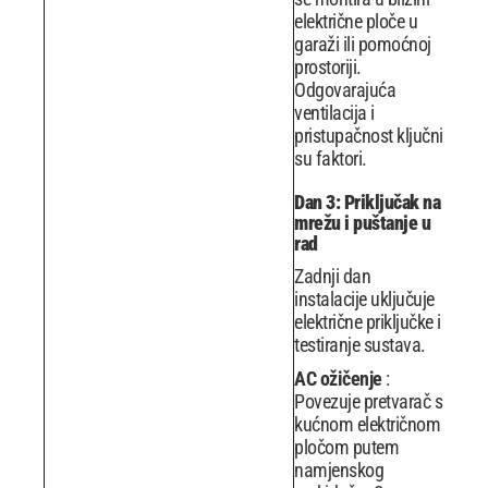
električne ploče u
garaži ili pomoćnoj
prostoriji.
Odgovarajuća
ventilacija i
pristupačnost ključni
su faktori.
Dan 3: Priključak na
mrežu i puštanje u
rad
Zadnji dan
instalacije uključuje
električne priključke i
testiranje sustava.
AC ožičenje
:
Povezuje pretvarač s
kućnom električnom
pločom putem
namjenskog