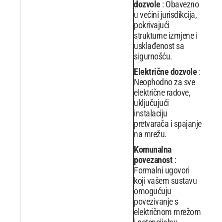
dozvole
: Obavezno
u većini jurisdikcija,
pokrivajući
strukturne izmjene i
usklađenost sa
sigurnošću.
Električne dozvole
:
Neophodno za sve
električne radove,
uključujući
instalaciju
pretvarača i spajanje
na mrežu.
Komunalna
povezanost
:
Formalni ugovori
koji vašem sustavu
omogućuju
povezivanje s
električnom mrežom