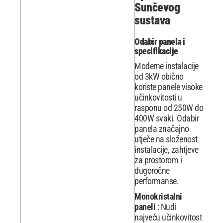
Sunčevog
sustava
Odabir panela i
specifikacije
Moderne instalacije
od 3kW obično
koriste panele visoke
učinkovitosti u
rasponu od 250W do
400W svaki. Odabir
panela značajno
utječe na složenost
instalacije, zahtjeve
za prostorom i
dugoročne
performanse.
Monokristalni
paneli
: Nudi
najveću učinkovitost