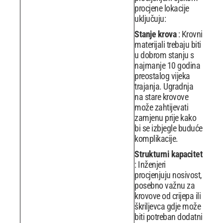
procjene lokacije
uključuju:
Stanje krova
: Krovni
materijali trebaju biti
u dobrom stanju s
najmanje 10 godina
preostalog vijeka
trajanja. Ugradnja
na stare krovove
može zahtijevati
zamjenu prije kako
bi se izbjegle buduće
komplikacije.
Strukturni kapacitet
: Inženjeri
procjenjuju nosivost,
posebno važnu za
krovove od crijepa ili
škriljevca gdje može
biti potreban dodatni