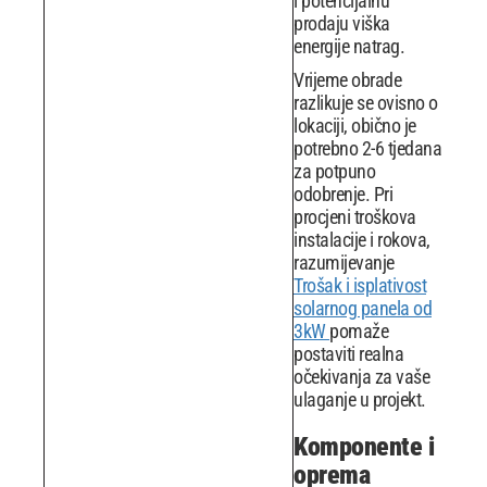
i potencijalnu
prodaju viška
energije natrag.
Vrijeme obrade
razlikuje se ovisno o
lokaciji, obično je
potrebno 2-6 tjedana
za potpuno
odobrenje. Pri
procjeni troškova
instalacije i rokova,
razumijevanje
Trošak i isplativost
solarnog panela od
3kW
pomaže
postaviti realna
očekivanja za vaše
ulaganje u projekt.
Komponente i
oprema