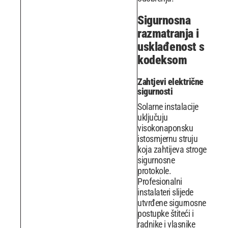
Sigurnosna
razmatranja i
usklađenost s
kodeksom
Zahtjevi električne
sigurnosti
Solarne instalacije
uključuju
visokonaponsku
istosmjernu struju
koja zahtijeva stroge
sigurnosne
protokole.
Profesionalni
instalateri slijede
utvrđene sigurnosne
postupke štiteći i
radnike i vlasnike