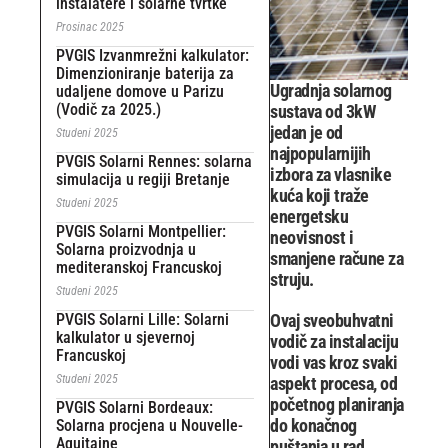
instalatere i solarne tvrtke
Prosinac 2025
PVGIS Izvanmrežni kalkulator:
Dimenzioniranje baterija za
Ugradnja solarnog
udaljene domove u Parizu
(Vodič za 2025.)
sustava od 3kW
jedan je od
Studeni 2025
najpopularnijih
PVGIS Solarni Rennes: solarna
izbora za vlasnike
simulacija u regiji Bretanje
kuća koji traže
Studeni 2025
energetsku
PVGIS Solarni Montpellier:
neovisnost i
Solarna proizvodnja u
smanjene račune za
mediteranskoj Francuskoj
struju.
Studeni 2025
PVGIS Solarni Lille: Solarni
Ovaj sveobuhvatni
kalkulator u sjevernoj
vodič za instalaciju
Francuskoj
vodi vas kroz svaki
Studeni 2025
aspekt procesa, od
početnog planiranja
PVGIS Solarni Bordeaux:
do konačnog
Solarna procjena u Nouvelle-
Aquitaine
puštanja u rad,