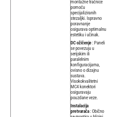
montažne tračnice
pomoću
specijaliziranih
stezaljki. Ispravno
poravnanje
osigurava optimalnu
estetiku i učinak.
DC ožičenje
: Paneli
se povezuju u
serijskim ili
paralelnim
konfiguracijama,
ovisno o dizajnu
sustava.
Visokokvalitetni
MC4 konektori
osiguravaju
pouzdane veze.
Instalacija
pretvarača
: Obično
se montira u blizini