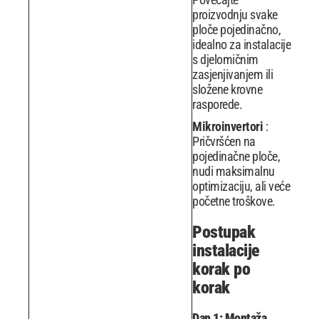
proizvodnju svake
ploče pojedinačno,
idealno za instalacije
s djelomičnim
zasjenjivanjem ili
složene krovne
rasporede.
Mikroinvertori
:
Pričvršćen na
pojedinačne ploče,
nudi maksimalnu
optimizaciju, ali veće
početne troškove.
Postupak
instalacije
korak po
korak
Dan 1: Montaža