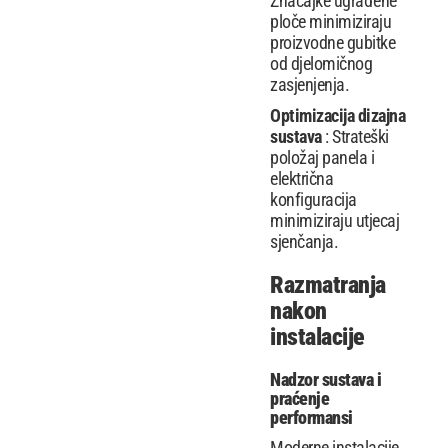
Značajke ugrađene
ploče minimiziraju
proizvodne gubitke
od djelomičnog
zasjenjenja.
Optimizacija dizajna
sustava
: Strateški
položaj panela i
električna
konfiguracija
minimiziraju utjecaj
sjenčanja.
Razmatranja
nakon
instalacije
Nadzor sustava i
praćenje
performansi
Moderne instalacije