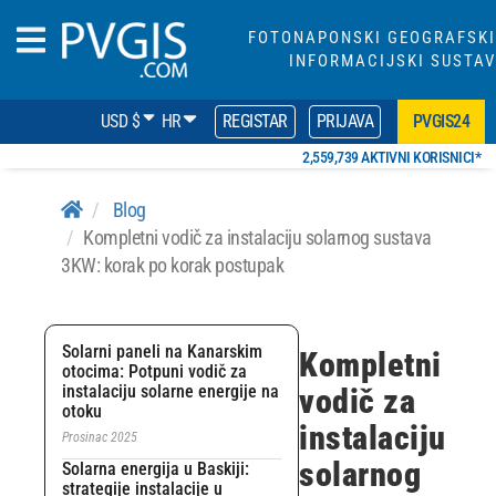
FOTONAPONSKI GEOGRAFSKI
INFORMACIJSKI SUSTAV
USD $
HR
REGISTAR
PRIJAVA
PVGIS24
2,559,739 AKTIVNI KORISNICI*
Blog
Kompletni vodič za instalaciju solarnog sustava
3KW: korak po korak postupak
Solarni paneli na Kanarskim
Kompletni
otocima: Potpuni vodič za
instalaciju solarne energije na
vodič za
otoku
instalaciju
Prosinac 2025
solarnog
Solarna energija u Baskiji:
strategije instalacije u