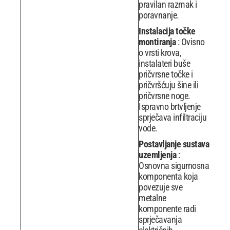
pravilan razmak i
poravnanje.
Instalacija točke
montiranja
: Ovisno
o vrsti krova,
instalateri buše
pričvrsne točke i
pričvršćuju šine ili
pričvrsne noge.
Ispravno brtvljenje
sprječava infiltraciju
vode.
Postavljanje sustava
uzemljenja
:
Osnovna sigurnosna
komponenta koja
povezuje sve
metalne
komponente radi
sprječavanja