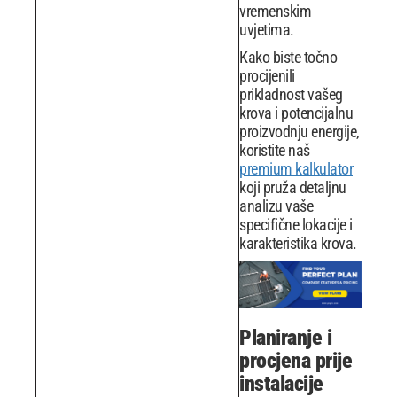
vremenskim
uvjetima.
Kako biste točno
procijenili
prikladnost vašeg
krova i potencijalnu
proizvodnju energije,
koristite naš
premium kalkulator
koji pruža detaljnu
analizu vaše
specifične lokacije i
karakteristika krova.
Planiranje i
procjena prije
instalacije