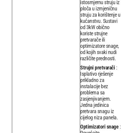
istosmjernu struju iz
ploča u izmjeničnu
struju za korištenje u
kućanstvu. Sustavi
od 3kW obično
koriste strujne
pretvarače ili
optimizatore snage,
od kojih svaki nudi
različite prednosti.
Strujni pretvarači
:
Isplativo rješenje
prikladno za
instalacije bez
problema sa
zasjenjivanjem.
Jedna jedinica
pretvara snagu iz
cijelog niza panela.
Optimizatori snage
:
Povećajte