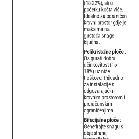
(18-22%), ali u
početku košta više.
Idealno za ograničen
krovni prostor gdje je
maksimalna
gustoća snage
ključna.
Polikristalne ploče
:
Osigurati dobru
učinkovitost (15-
18%) uz niže
troškove. Prikladno
za instalacije s
odgovarajućim
krovnim prostorom i
proračunskim
ograničenjima.
Bifacijalne ploče
:
Generirajte snagu s
obje strane,