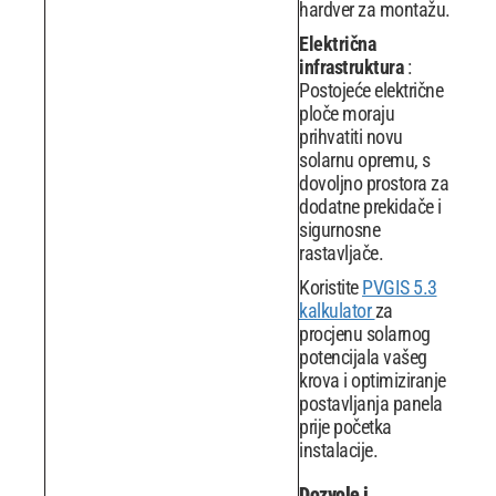
hardver za montažu.
Električna
infrastruktura
:
Postojeće električne
ploče moraju
prihvatiti novu
solarnu opremu, s
dovoljno prostora za
dodatne prekidače i
sigurnosne
rastavljače.
Koristite
PVGIS 5.3
kalkulator
za
procjenu solarnog
potencijala vašeg
krova i optimiziranje
postavljanja panela
prije početka
instalacije.
Dozvole i