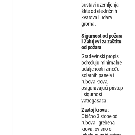
sustavi uzemljenja
štite od električnih
kvarova i udara
groma.
Sigurnost od požara
i Zahtjevi za zaštitu
od požara
Građevinski propisi
određuju minimalne
udaljenosti između
solarnih panela i
rubova krova,
osiguravajući pristup
i sigurnost
vatrogasaca.
Zastoj krova
:
Obično 3 stope od
rubova i grebena
krova, ovisno o