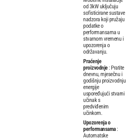
od 3kW uključuju
sofisticirane sustave
nadzora koji pružaju
podatke o
performansama u
stvarnom vremenu i
upozorenja o
održavanju.
Praćenje
proizvodnje
: Pratite
dnevnu, mjesečnu i
godišnju proizvodnju
energije
uspoređujući stvarni
učinak s
predviđenim
učinkom.
Upozorenja o
performansama
:
Automatske