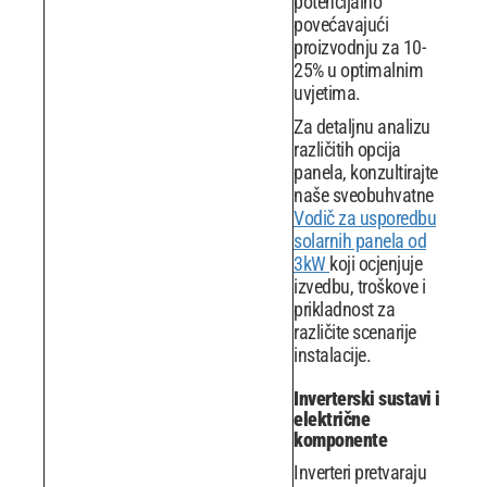
potencijalno
povećavajući
proizvodnju za 10-
25% u optimalnim
uvjetima.
Za detaljnu analizu
različitih opcija
panela, konzultirajte
naše sveobuhvatne
Vodič za usporedbu
solarnih panela od
3kW
koji ocjenjuje
izvedbu, troškove i
prikladnost za
različite scenarije
instalacije.
Inverterski sustavi i
električne
komponente
Inverteri pretvaraju