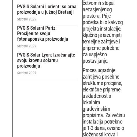
četvornih stopa
PVGIS Solarni Lorient: solarna
nezasjenjenog
proizvodnja u južnoj Bretanji
prostora. Prije
Studeni 2025
početka bilo kakvog
PVGIS Solarni Pariz:
projekta instalacije,
Procijenite svoju
ključno je razumjeti
fotonaponsku proizvodnju
temeljne zahtjeve i
Studeni 2025
pripreme potrebne
za uspješno
PVGIS Solar Lyon: Izračunajte
svoju krovnu solarnu
postavljanje.
proizvodnju
Proces ugradnje
Studeni 2025
zahtijeva posebne
strukturne procjene,
električne pripreme i
usklađenost s
lokalnim
građevinskim
propisima. Za većinu
instalacija potrebno
je 1-3 dana, ovisno o
složenosti krova i