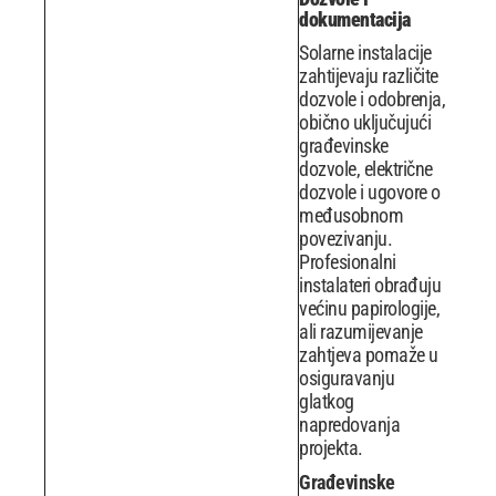
dokumentacija
Solarne instalacije
zahtijevaju različite
dozvole i odobrenja,
obično uključujući
građevinske
dozvole, električne
dozvole i ugovore o
međusobnom
povezivanju.
Profesionalni
instalateri obrađuju
većinu papirologije,
ali razumijevanje
zahtjeva pomaže u
osiguravanju
glatkog
napredovanja
projekta.
Građevinske