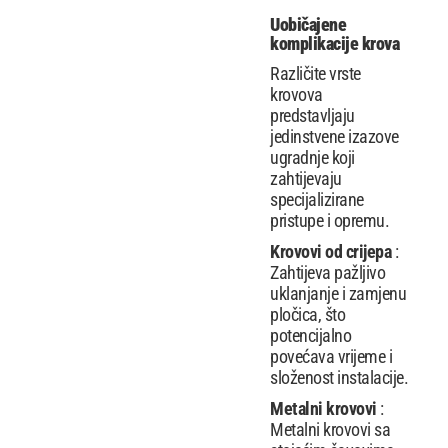
Uobičajene
komplikacije krova
Različite vrste
krovova
predstavljaju
jedinstvene izazove
ugradnje koji
zahtijevaju
specijalizirane
pristupe i opremu.
Krovovi od crijepa
:
Zahtijeva pažljivo
uklanjanje i zamjenu
pločica, što
potencijalno
povećava vrijeme i
složenost instalacije.
Metalni krovovi
:
Metalni krovovi sa