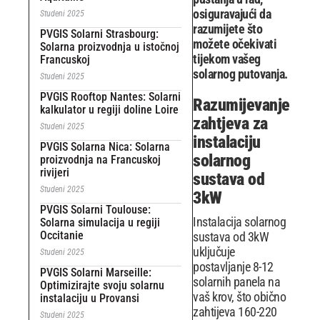
osiguravajući da
Studeni 2025
razumijete što
PVGIS Solarni Strasbourg:
možete očekivati ​​
Solarna proizvodnja u istočnoj
tijekom vašeg
Francuskoj
solarnog putovanja.
Studeni 2025
PVGIS Rooftop Nantes: Solarni
Razumijevanje
kalkulator u regiji doline Loire
zahtjeva za
Studeni 2025
instalaciju
PVGIS Solarna Nica: Solarna
solarnog
proizvodnja na Francuskoj
rivijeri
sustava od
Studeni 2025
3kW
PVGIS Solarni Toulouse:
Instalacija solarnog
Solarna simulacija u regiji
Occitanie
sustava od 3kW
uključuje
Studeni 2025
postavljanje 8-12
PVGIS Solarni Marseille:
solarnih panela na
Optimizirajte svoju solarnu
vaš krov, što obično
instalaciju u Provansi
zahtijeva 160-220
Studeni 2025