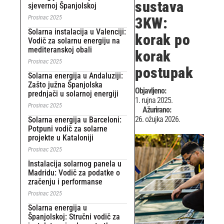
sustava
sjevernoj Španjolskoj
Prosinac 2025
3KW:
Solarna instalacija u Valenciji:
korak po
Vodič za solarnu energiju na
mediteranskoj obali
korak
Prosinac 2025
postupak
Solarna energija u Andaluziji:
Zašto južna Španjolska
Objavljeno:
prednjači u solarnoj energiji
1. rujna 2025.
Prosinac 2025
Ažurirano:
26. ožujka 2026.
Solarna energija u Barceloni:
Potpuni vodič za solarne
projekte u Kataloniji
Prosinac 2025
Instalacija solarnog panela u
Madridu: Vodič za podatke o
zračenju i performanse
Prosinac 2025
Solarna energija u
Španjolskoj: Stručni vodič za