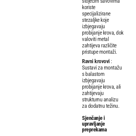
stojećim šavovima
koriste
specijalizirane
stezaljke koje
izbjegavaju
probijanje krova, dok
valoviti metal
zahtijeva različite
pristupe montaži.
Ravni krovovi
:
Sustavi za montažu
s balastom
izbjegavaju
probijanje krova, ali
zahtijevaju
strukturnu analizu
za dodatnu težinu.
Sjenčanje i
upravljanje
preprekama