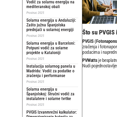
Vodič za solarnu energiju na
mediteranskoj obali
Prosinac 2025
Solarna energija u Andaluziji:
Zašto južna Španjolska
prednjači u solarnoj energiji
Što su PVGIS 
Prosinac 2025
PVGIS (Fotonaponsk
Solarna energija u Barceloni:
zračenja i fotonapo
Potpuni vodič za solarne
podacima i napred
projekte u Kataloniji
Prosinac 2025
PVWatts
je besplatn
Nudi pojednostavljen
Instalacija solarnog panela u
Madridu: Vodič za podatke o
zračenju i performanse
Prosinac 2025
Solarna energija u
Španjolskoj: Stručni vodič za
instalatere i solarne tvrtke
Prosinac 2025
PVGIS Izvanmrežni kalkulator:
Dimenzioniranje baterija za