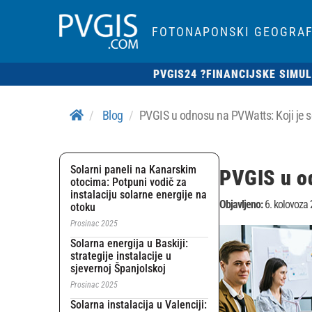
FOTONAPONSKI GEOGRAF
PVGIS24 ?
FINANCIJSKE SIMUL
Blog
PVGIS u odnosu na PVWatts: Koji je sol
Solarni paneli na Kanarskim
PVGIS u od
otocima: Potpuni vodič za
instalaciju solarne energije na
Objavljeno:
6. kolovoza 
otoku
Prosinac 2025
Solarna energija u Baskiji:
strategije instalacije u
sjevernoj Španjolskoj
Prosinac 2025
Solarna instalacija u Valenciji: