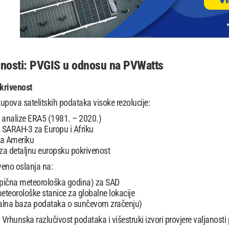
nosti: PVGIS u odnosu na PVWatts
okrivenost
kupova satelitskih podataka visoke rezolucije:
analize ERA5 (1981. – 2020.)
i SARAH-3 za Europu i Afriku
a Ameriku
 detaljnu europsku pokrivenost
eno oslanja na:
pična meteorološka godina) za SAD
eorološke stanice za globalne lokacije
lna baza podataka o sunčevom zračenju)
Vrhunska razlučivost podataka i višestruki izvori provjere valjanost