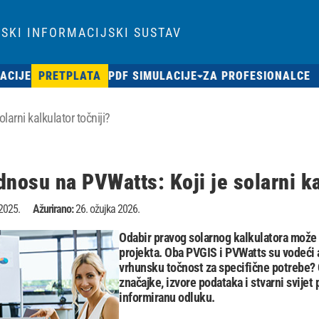
SKI INFORMACIJSKI SUSTAV
ACIJE
PRETPLATA
PDF SIMULACIJE
ZA PROFESIONALCE
arni kalkulator točniji?
nosu na PVWatts: Koji je solarni ka
2025.
Ažurirano:
26. ožujka 2026.
Odabir pravog solarnog kalkulatora može p
projekta. Oba PVGIS i PVWatts su vodeći al
vrhunsku točnost za specifične potrebe? 
značajke, izvore podataka i stvarni svij
informiranu odluku.