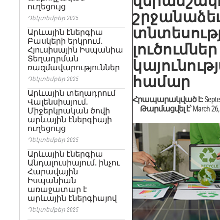
վերամշակո
ուղեցույց
շրջանաձե
Դեկտեմբեր 2025
տնտեսութ
Արևային էներգիա
Բասկերի երկրում.
լուծումներ
Հյուսիսային Իսպանիա
Տեղադրման
կայունութ
ռազմավարություններ
համար
Դեկտեմբեր 2025
Արևային տեղադրում
Հրապարակված է:
Septe
Վալենսիայում.
Թարմացվել է՝
March 26,
Միջերկրական ծովի
արևային էներգիայի
ուղեցույց
Դեկտեմբեր 2025
Արևային էներգիա
Անդալուսիայում. ինչու
Հարավային
Իսպանիան
առաջատար է
արևային էներգիայով
Դեկտեմբեր 2025