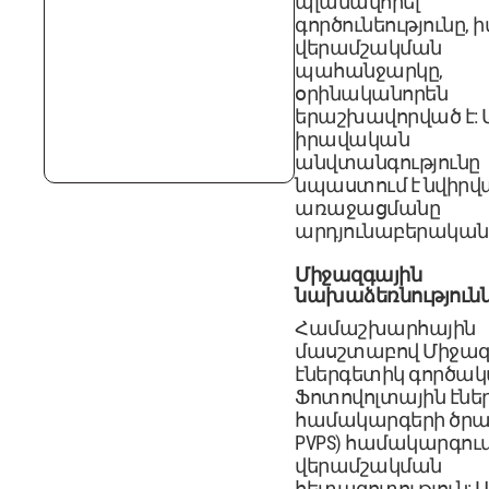
պլանավորել
գործունեությունը, 
վերամշակման
պահանջարկը,
օրինականորեն
երաշխավորված է: 
իրավական
անվտանգությունը
նպաստում է նվիրվ
առաջացմանը
արդյունաբերական 
Միջազգային
նախաձեռնություն
Համաշխարհային
մասշտաբով Միջազ
էներգետիկ գործակ
Ֆոտովոլտային էնե
համակարգերի ծրագ
PVPS) համակարգում
վերամշակման
հետազոտություն: Ա