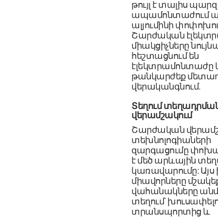
թույլ է տալիս պարզ
ապամոնտաժում 
ալյումինի փոփոխու
Շարժական էլեկտ
միակցիչները նույն
հեշտացնում են
էլեկտրամոնտաժը 
թանկարժեք մետա
վերականգնում.
Տեղում տեղադրմա
վերամշակում
Շարժական վերամ
տեխնոլոգիաների
զարգացումը փոխա
է մեծ արևային տե
կառավարումը: Այս
միավորները մշակե
վահանակները ան
տեղում՝ խուսափել
տրանսպորտից և