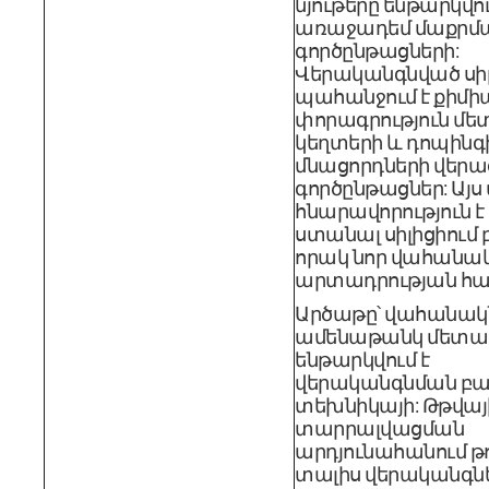
նյութերը ենթարկվու
առաջադեմ մաքրմ
գործընթացների:
Վերականգնված սիլ
պահանջում է քիմ
փորագրություն մ
կեղտերի և դոպինգ
մնացորդների վեր
գործընթացներ: Այս
հնարավորություն է
ստանալ սիլիցիում
որակ նոր վահանա
արտադրության հա
Արծաթը՝ վահանակ
ամենաթանկ մետաղ
ենթարկվում է
վերականգնման բա
տեխնիկայի: Թթվայ
տարրալվացման
արդյունահանում թու
տալիս վերականգն