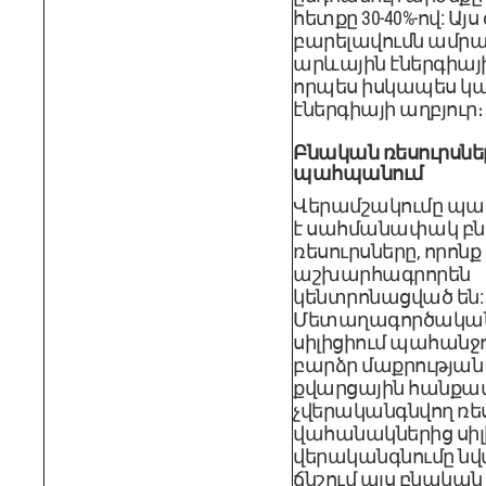
հետքը 30-40%-ով: Այս
բարելավումն ամրա
արևային էներգիայի
որպես իսկապես կա
էներգիայի աղբյուր։
Բնական ռեսուրսնե
պահպանում
Վերամշակումը պա
է սահմանափակ բ
ռեսուրսները, որոն
աշխարհագրորեն
կենտրոնացված են:
Մետաղագործական
սիլիցիում պահանջո
բարձր մաքրության
քվարցային հանքավ
չվերականգնվող ռես
վահանակներից սիլ
վերականգնումը նվ
ճնշում այս բնական