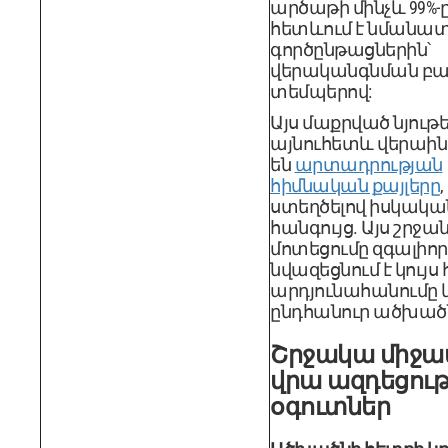
արծաթի մինչև 99%-ը
հետևում է նմանա
գործընթացներին՝
վերականգնման բա
տեմպերով:
Այս մաքրված նյութ
այնուհետև վերաին
են
արտադրության
հիմնական քայլերը
,
ստեղծելով իսկակ
հանգույց. Այս շրջ
մոտեցումը զգալիոր
նվազեցնում է կույս 
արդյունահանումը 
ընդհանուր ածխածն
Շրջակա միջա
վրա ազդեցութ
օգուտներ