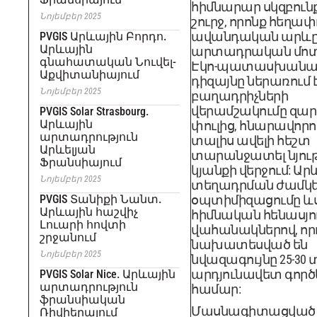
հիմնարար սկզբուն
Նոյեմբեր 2025
շուրջ, որոնք հեղափ
ավանդական արև
PVGIS Արևային Բորդո.
Արևային
արտադրական մոտե
գնահատական ​​Նուվել-
Էկո-պատասխանա
Աքվիտանիայում
դիզայնը ներառում 
Նոյեմբեր 2025
բաղադրիչների
վերամշակումը զա
PVGIS Solar Strasbourg.
Արևային
փուլից, հնարավորու
արտադրություն
տալիս ավելի հեշտ
Արևելյան
տարանջատել նյու
Ֆրանսիայում
կյանքի վերջում: Ար
Նոյեմբեր 2025
տեղադրման ժամկ
PVGIS Տանիքի Նանտ.
օպտիմիզացումը ևս 
Արևային հաշվիչ
հիմնական հենասյու
Լուարի հովտի
վահանակներով, որ
շրջանում
նախատեսված են
Նոյեմբեր 2025
նվազագույնը 25-30
արդյունավետ գործե
PVGIS Solar Nice. Արևային
արտադրություն
համար:
ֆրանսիական
Մասնագիտացված
Ռիվիերայում