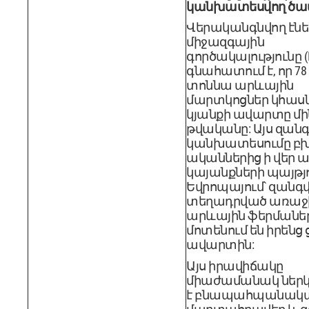
կանխատեսվող ծա
Վերականգնվող էնե
միջազգային
գործակալությունը (I
գնահատում է, որ 78
տոննա արևային
մարտկոցներ կհասն
կյանքի ավարտը մին
թվականը: Այս զան
կանխատեսումը բխու
ականներից ի վեր 
կայանքների պայթյո
Եվրոպայում՝ զան
տեղադրված առաջ
արևային ֆերմաներ
մոտենում են իրենց 
ավարտին:
Այս իրավիճակը
միաժամանակ ներկ
է բնապահպանական