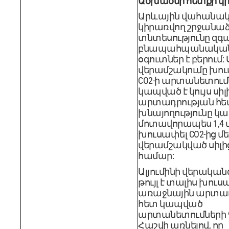
Ածխածնի հետքի կ
Արևային վահանակ
կիրառվող շրջանա
տնտեսությունը զգա
բնապահպանակա
օգուտներ է բերում: 
վերամշակումը խու
CO2-ի արտանետումն
կապված է կույս սիլ
արտադրության հետ
խնայողությունը կա
մոտավորապես 1,4
խուսափել CO2-ից մ
վերամշակված սիլի
համար:
Ալյումինի վերական
թույլ է տալիս խուս
առաջնային արտադ
հետ կապված
արտանետումների 9
Հաշվի առնելով, որ