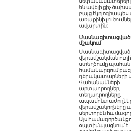
սեփականատերեր 
են ավելի քիչ ծախ
բայց էկոլոգիապես ա
առաքինի լուծումնե
ավարտին:
Մասնագիտացված 
մշակում
Մասնագիտացված
վերամշակման ուղի
ստեղծումը պահանջ
համակարգում բա
դերակատարների մ
Վահանակների
արտադրողներ,
տեղադրողները,
ապամոնտաժողներ
վերամշակողները պ
սերտորեն համագո
Այս համագործակցո
օպտիմալացնում է