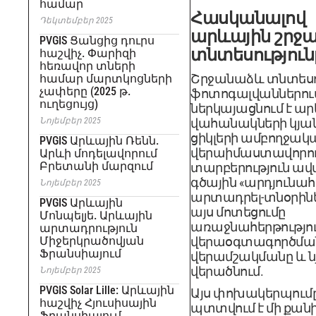
համար
Հասկանալով
Դեկտեմբեր 2025
արևային շրջ
PVGIS Ցանցից դուրս
տնտեսություն
հաշվիչ. Փարիզի
հեռավոր տների
Շրջանաձև տնտեսո
համար մարտկոցների
չափերը (2025 թ.
ֆոտոգալվաններու
ուղեցույց)
ներկայացնում է ա
Նոյեմբեր 2025
վահանակների կյա
ցիկլերի ամբողջակ
PVGIS Արևային Ռենն.
վերաիմաստավորու
Արևի մոդելավորում
Բրետանի մարզում
տարբերություն ա
գծային «արդյունահ
Նոյեմբեր 2025
արտադրել-տնօրինել
PVGIS Արևային
այս մոտեցումը
Մոնպելյե. Արևային
առաջնահերթությու
արտադրություն
Միջերկրածովյան
վերաօգտագործման
Ֆրանսիայում
վերամշակմանը և ն
վերածնում.
Նոյեմբեր 2025
PVGIS Solar Lille: Արևային
Այս փոխակերպում
հաշվիչ Հյուսիսային
պտտվում է մի քան
Ֆրանսիայում