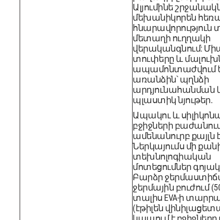
Ալյումինե շրջանակ
մեխանիկորեն հեռա
հնարավորություն 
մետաղի ուղղակի
վերականգնում: Մ
տուփերը և մալուխ
ապամոնտաժվում 
առանձին՝ պղնձի
արդյունահանման 
պլաստիկ նյութեր.
Ապակու և սիլիկոնա
բջիջների բաժանու
ամենանուրբ քայլն է
Ներկայումս մի քան
տեխնոլոգիական
մոտեցումներ գոյակց
Բարձր ջերմաստիճ
ջերմային բուժում (500
տալիս EVA-ի տարրա
(էթիլեն վինիլացետ
կապում է բջիջներ