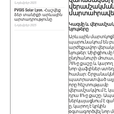
Նոյեմբեր 2025
վերամշակմա
PVGIS Solar Lyon. Հաշվեք
մարտահրավե
ձեր տանիքի արևային
արտադրությունը
Կազմը և վերամշակ
Նոյեմբեր 2025
նյութերը
Արևային մարտկոց
պարունակում են 
արժեքավոր վերակ
նյութեր: Սիլիցիումը
ընդհանուրի մոտա
76%-ը քաշը և կարող 
նոր վաֆլիներ ստեղ
համար: Շրջանակն
պատրաստված ալյո
որը հեշտությամբ
վերամշակվում է, կա
դրա 8%-ը քաշը։ Ապա
ներկայացնում է զա
ը, կարող է կրկին
օգտագործվել նոր մ