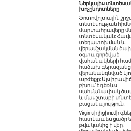
Ներկայիս տնտեսա
խոչընդոտները
Ֆոտովոլտային շր
տնտեսության հիմ
մարտահրավերը մնո
տնտեսական: Հավ
տեղափոխման և
վերամշակման ծա
օգտագործված
վահանակների հա
հաճախ գերազանցո
վերականգնված նյո
արժեքը: Այս իրավի
բխում է դեռևս
սահմանափակ ծավ
և մասշտաբի տնտե
բացակայություն.
Virgin սիլիցիումի գնե
հատկապես ցածր են
թվականից ի վեր,