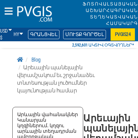
ՖՈՏՈՎԱԼՏԱՅԱԿԱՆ
ԱՇԽԱՐՀԱԳՐԱԿԱՆ
ՏԵՂԵԿԱՏՎԱԿԱՆ
ՀԱՄԱԿԱՐԳ
USD
HY
ԳՐԱՆՑՎԵԼ
ՄՈՒՏՔ ԳՈՐԾԵԼ
PVGIS24
$
2,592,601 ԱԿՏԻՎ ՕԳՏՎՈՂՆԵՐ*
Blog
Արեւային պանելային
վերամշակում եւ շրջանաձեւ
տնտեսության լուծումներ
կայունության համար
Արևային վահանակներ
Արեւային
Կանարյան
կղզիներում. կղզու
պանելայի
արևային տեղադրման
ամբողջական