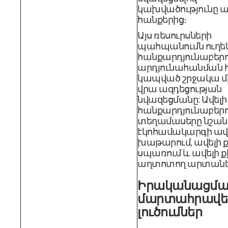
կախվածությունը 
հանքերից։
Այս ռեսուրսների
պահպանումն ուղեկ
հանքարդյունաբերո
արդյունահանման 
կապված շրջակա մ
վրա ազդեցության
նվազեցմանը: Ավելի 
հանքարդյունաբերո
տեղամասերը նշան
էկոհամակարգի ավե
խաթարում, ավելի ք
սպառում և ավելի ք
աղտոտող արտանե
Իրականացմա
մարտահրավե
լուծումներ