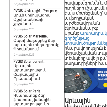
հավաքագրման և 
Նոյեմբեր 2025
ուղիների մշակումն 
PVGIS Արևային Թուլուզ.
է այս մոտեցմանը` 
Արևի սիմուլյացիա
ամբողջական
Օքսիտանիայի
արժեքավորման
շրջանում
էկոհամակարգ:
Նոյեմբեր 2025
Սրանք
արտադրակ
PVGIS Solar Marseille.
գործընթաց
Օպտիմալացրեք ձեր
նորամուծություննե
արևային տեղադրումը
հնարավորություն է
Պրովանսում
վերամշակման տպ
Նոյեմբեր 2025
տեմպերը ավելի քան
PVGIS Solar Lorient.
բաղադրիչների համ
Արևային
արտադրություն
Հարավային
Բրետանիում
Նոյեմբեր 2025
PVGIS Solar Paris.
Գնահատեք ձեր
Արևային
ֆոտոգալվանային
արտադրությունը
վահանակներ