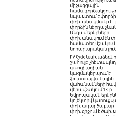
միջազգային
համագործակցությ
նպաստում է փորձի
փոխանակմանը և լ
փորձին ներդաշնակ
Անդամ երկրները
փոխանակում են փ
համատեղ մշակում
նորարարական լուծ
PV Cycle նախաձեռնո
շահույթ չհետապնդ
ասոցիացիան,
կազմակերպում է
ֆոտոգալվանային
վահանակների հավ
վերամշակում 18 թ.
Եվրոպական երկրնե
կոլեկտիվ կառուցվ
փոխադարձաբար
փոխզիջում է ծախս