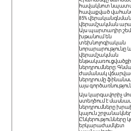
հավակնոտ նպատա
հավաքված վահան
85% վերականգնման 
վերամշակման արա
Այս պարտադիր շեմ
խթանում են
տեխնոլոգիական
նորարարությունը 
վերամշակման
ենթակառուցվածք
ներդրումները: Գնմ
ժամանակ վճարված
ներդրումը ֆինանսա
այս գործառնությու
Այս կարգավորիչ մո
ստեղծում է մասնա
ներդրումները խրա
կայուն շրջանակներ
Ընկերությունները 
երկարաժամկետ