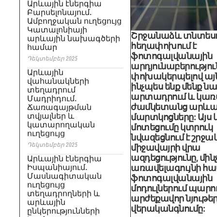
Արևային էներգիա
Բարսելոնայում.
Ամբողջական ուղեցույց
Կատալոնիայի
Շրջանաձև տնտեսո
արևային նախագծերի
հեղափոխում է
համար
ֆոտոգալվանային
Դեկտեմբեր 2025
արդյունաբերությու
Արևային
փոխակերպելով այն
վահանակների
ինչպես ենք մենք ն
տեղադրում
արտադրում և կառ
Մադրիդում.
ժամկետանց արևա
Ճառագայթման
տվյալներ և
մարտկոցները: Այս 
կատարողական
մոտեցումը կտրուկ
ուղեցույց
նվազեցնում է շրջա
Դեկտեմբեր 2025
միջավայրի վրա
ազդեցությունը, մին
Արևային էներգիա
Իսպանիայում.
առավելագույնի հա
Մասնագիտական ​​
ֆոտոգալվանային
ուղեցույց
մոդուլներում պար
տեղադրողների և
արժեքավոր նյութե
արևային
վերականգնումը:
ընկերությունների