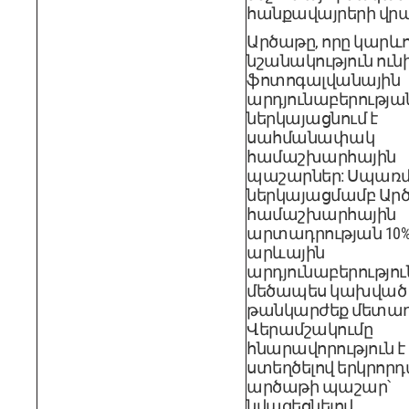
հանքավայրերի վրա
Արծաթը, որը կարև
նշանակություն ուն
ֆոտոգալվանային
արդյունաբերությա
ներկայացնում է
սահմանափակ
համաշխարհային
պաշարներ: Սպառ
ներկայացմամբ Ար
համաշխարհային
արտադրության 10%-
արևային
արդյունաբերությու
մեծապես կախված 
թանկարժեք մետաղ
Վերամշակումը
հնարավորություն է
ստեղծելով երկրորդ
արծաթի պաշար՝
նվազեցնելով