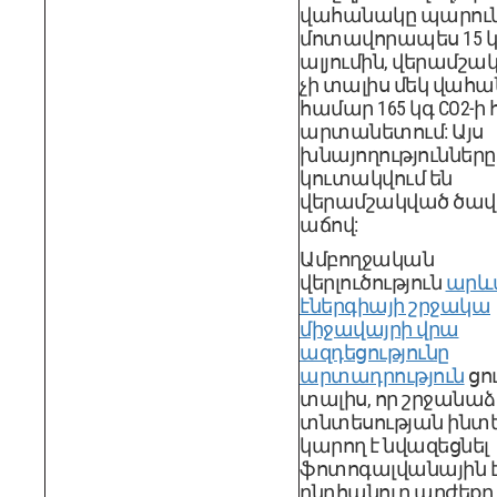
վահանակը պարուն
մոտավորապես 15 
ալյումին, վերամշակո
չի տալիս մեկ վահ
համար 165 կգ CO2-
արտանետում: Այս
խնայողություններ
կուտակվում են
վերամշակված ծավ
աճով:
Ամբողջական
վերլուծություն
արև
էներգիայի շրջակա
միջավայրի վրա
ազդեցությունը
արտադրություն
ցու
տալիս, որ շրջանա
տնտեսության ինտե
կարող է նվազեցնել
ֆոտոգալվանային է
ընդհանուր արժեք