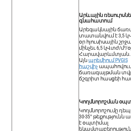
Արևային ռեսուրսնե
գնահատում
Արեգակնային ճառ
տատանվում է 3,5 կՎ
օր հյուսիսային շրջ
մինչեւ 6,5 կՎտժ/մ²/օ
Հարավարևմտյան.
Այն
պրեմիում PVGIS
հաշվիչ
ապահովում 
ճառագայթման տվյա
ճշգրիտ հասցեի հա
Կողմնորոշման օպ
Կողմնորոշումը դեպ
30-35° թեքությունն
է օպտիմալ
եկամտաբերություն