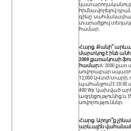
կատարողականությ
հիմնավորելով դրան
գինը՝ սահմանափ
տարածքով տեղակա
համար:
Հարց. Քանի՞ արևա
մարտկոց է ինձ ան
2000 քառակուսի ֆ
համար:
A: 2000 քառ
սովորաբար սպառում 
12,000 կՎտժ/տարի, 
պահանջում է 20-30 պ
400 Wp՝ կախված ար
ազդեցությունից և 
սովորություններ.
Հարց. Արդյո՞ք չին
արևային վահանա