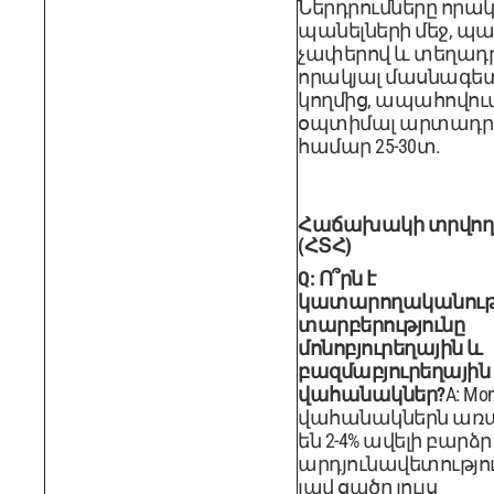
Ներդրումները որակ
պանելների մեջ, պ
չափերով և տեղադ
որակյալ մասնագե
կողմից, ապահովում
օպտիմալ արտադրո
համար 25-30տ.
Հաճախակի տրվող
(ՀՏՀ)
Q: Ո՞րն է
կատարողականութ
տարբերությունը
մոնոբյուրեղային և
բազմաբյուրեղային
վահանակներ?
A: Mon
վահանակներն առ
են 2-4% ավելի բարձր
արդյունավետությու
լավ ցածր լույս