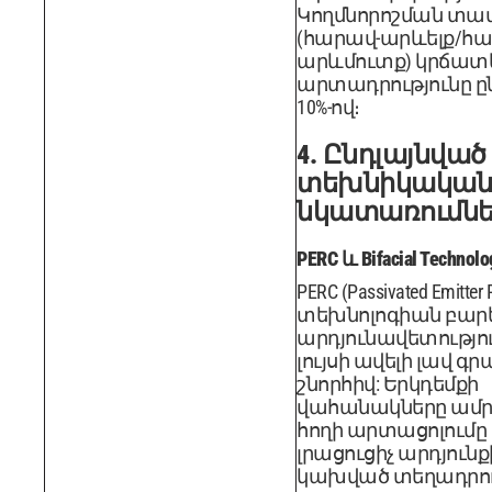
Կողմնորոշման տա
(հարավ-արևելք/հա
արևմուտք) կրճատ
արտադրությունը ըն
10%-ով։
4. Ընդլայնված
տեխնիկական
նկատառումնե
PERC և Bifacial Technolo
PERC (Passivated Emitter R
տեխնոլոգիան բարե
արդյունավետություն
լույսի ավելի լավ գ
շնորհիվ: Երկդեմքի
վահանակները ամր
հողի արտացոլումը 5
լրացուցիչ արդյուն
կախված տեղադրու