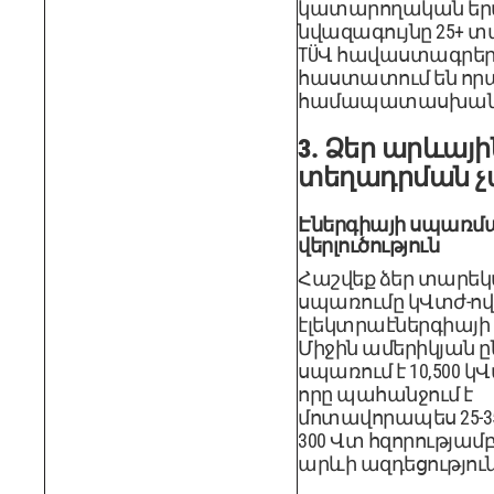
կատարողական եր
նվազագույնը 25+ տար
TÜՎ հավաստագրե
հաստատում են որ
համապատասխանու
3. Ձեր արևայի
տեղադրման 
Էներգիայի սպառմ
վերլուծություն
Հաշվեք ձեր տարե
սպառումը կՎտժ-ով
էլեկտրաէներգիայի 
Միջին ամերիկյան 
սպառում է 10,500 
որը պահանջում է
մոտավորապես 25-
300 Վտ հզորությամ
արևի ազդեցություն