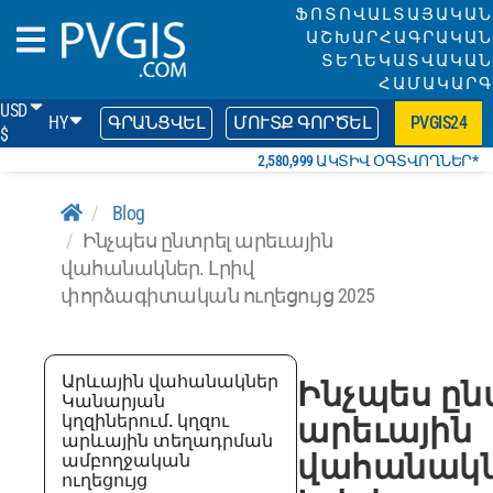
ՖՈՏՈՎԱԼՏԱՅԱԿԱՆ
ԱՇԽԱՐՀԱԳՐԱԿԱՆ
ՏԵՂԵԿԱՏՎԱԿԱՆ
ՀԱՄԱԿԱՐԳ
USD
HY
ԳՐԱՆՑՎԵԼ
ՄՈՒՏՔ ԳՈՐԾԵԼ
PVGIS24
$
2,580,999 ԱԿՏԻՎ ՕԳՏՎՈՂՆԵՐ*
Blog
Ինչպես ընտրել արեւային
վահանակներ. Լրիվ
փորձագիտական ուղեցույց 2025
Արևային վահանակներ
Ինչպես ըն
Կանարյան
կղզիներում. կղզու
արեւային
արևային տեղադրման
վահանակն
ամբողջական
ուղեցույց