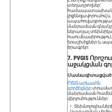
տեղադրողներ՝
համապատասխա
լիցենզավորումով և
ապահովագրությամ
մանրամասն գնանշո
ներառյալ տեխնիկ
ուսումնասիրություն
երաշխիքներ և սպ
ծրագրեր:
7. PVGIS Որոշո
աջակցման գո
Մասնագիտացված 
PVGIS արևային
գործիքներ
տրամադ
մանրամասն համ
վերլուծություններ:
Տեխնոլոգիաներ
կատարման սիմու