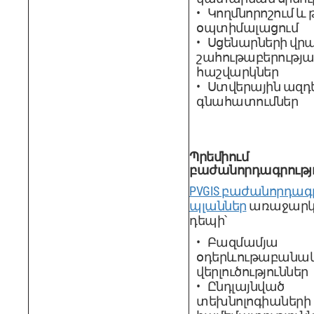
Կողմնորոշում և 
օպտիմալացում
Սցենարների վր
շահութաբերությա
հաշվարկներ
Ստվերային ազդ
գնահատումներ
Պրեմիում
բաժանորդագրությ
PVGIS բաժանորդագ
պլաններ
առաջարկե
դեպի՝
Բազմամյա
օդերևութաբանա
վերլուծություններ
Ընդլայնված
տեխնոլոգիաների