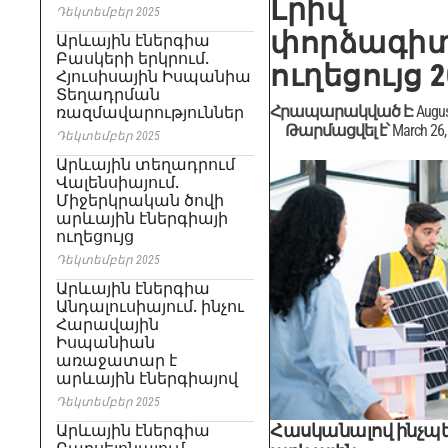
Լրիվ
Դեկտեմբեր 2025
փորձագի
Արևային էներգիա
Բասկերի երկրում.
ուղեցույց 2
Հյուսիսային Իսպանիա
Տեղադրման
Հրապարակված է:
Augus
ռազմավարություններ
Թարմացվել է՝
March 26,
Դեկտեմբեր 2025
Արևային տեղադրում
Վալենսիայում.
Միջերկրական ծովի
արևային էներգիայի
ուղեցույց
Դեկտեմբեր 2025
Արևային էներգիա
Անդալուսիայում. ինչու
Հարավային
Իսպանիան
առաջատար է
արևային էներգիայով
Դեկտեմբեր 2025
Հասկանալով
ինչպե
Արևային էներգիա