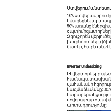
Ստվերում անտեսու
10% ստվերավորումը
նվազեցնել արտադր
50% առանց էներգիա
օպտիմիզատորների
Զգուշորեն վերլուծել
խոչընդոտները (ծխն
ծառեր, հարևան շեն
Inverter Undersizing
Ինվերտորները պետ
համապատասխան
վահանակի հզորութ
կազմաձևմանը: DC/
հարաբերակցությունը
սովորաբար օպտիմ
արտադրությունը: