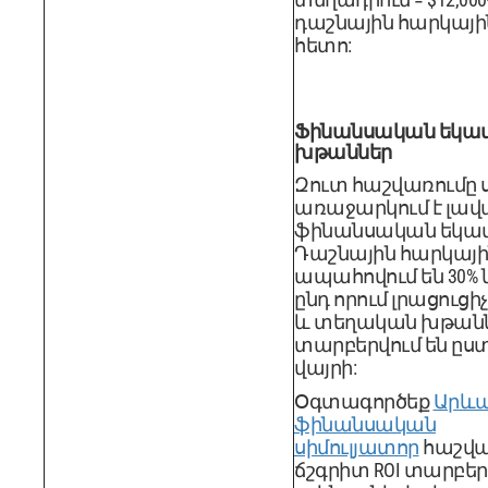
դաշնային հարկայի
հետո:
Ֆինանսական եկամ
խթաններ
Զուտ հաշվառումը
առաջարկում է լավ
ֆինանսական եկամ
Դաշնային հարկայի
ապահովում են 30% 
ընդ որում լրացուց
​​և տեղական խթանն
տարբերվում են ըստ
վայրի:
Օգտագործեք
Արևա
ֆինանսական
սիմուլյատոր
հաշվա
ճշգրիտ ROI տարբեր