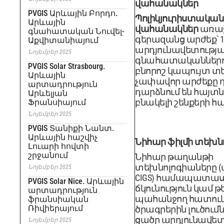
վահանակներ
PVGIS Արևային Բորդո.
Պոլիկյուրիստական ​
Արևային
վահանակներ
առաջ
գնահատական ​​Նուվել-
գերազանց արժեք՝ 1
Աքվիտանիայում
արդյունավետությ
Նոյեմբեր 2025
գնահատականներով
PVGIS Solar Strasbourg.
բնորոշ կապույտ տ
Արևային
չափավոր արժեքը 
արտադրություն
դարձնում են հայտն
Արևելյան
բնակելի շենքերի հ
Ֆրանսիայում
Նոյեմբեր 2025
PVGIS Տանիքի Նանտ.
Արևային հաշվիչ
Նիհար ֆիլմի տեխն
Լուարի հովտի
շրջանում
Նիհար թաղանթի
տեխնոլոգիաները (ա
Նոյեմբեր 2025
CIGS) համապատաս
PVGIS Solar Nice. Արևային
ճկունություն կամ թ
արտադրություն
պահանջող հատու
ֆրանսիական
Ռիվիերայում
ծրագրերին լուծումն
ցածր արդյունավետո
Նոյեմբեր 2025