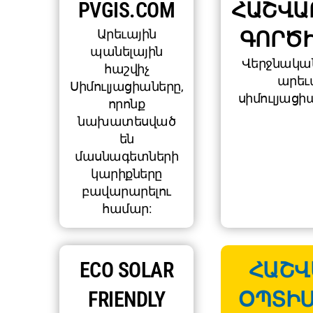
PVGIS.COM
ՀԱՇՎԱ
Արեւային
ԳՈՐԾ
պանելային
Վերջնակա
հաշվիչ
արեւ
Սիմուլյացիաները,
սիմուլյացիա
որոնք
նախատեսված
են
մասնագետների
կարիքները
բավարարելու
համար:
ECO SOLAR
ՀԱՇՎ
FRIENDLY
ՕՊՏԻՄ