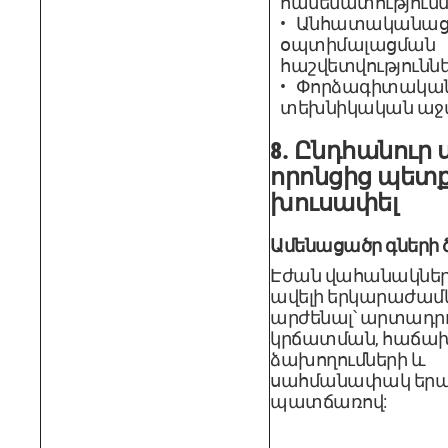
համեմատությունն
Անհատականաց
օպտիմալացման
հաշվետվությունն
Փորձագիտական ​​
տեխնիկական աջա
8. Ընդհանուր 
որոնցից պետք
խուսափել
Ամենացածր գների 
Էժան վահանակներ
ավելի երկարաժամ
արժենալ՝ արտադր
կրճատման, հաճա
ձախողումների և
սահմանափակ երա
պատճառով: