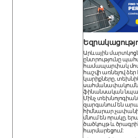
Եզրակացությո
Արևային մարտկոցն
ընտրությունը պահա
համապարփակ մոտ
հաշվի առնելով ձեր
կարիքները, տեխն
սահմանափակումն
ֆինանսական նպա
Մինչ տեխնոլոգիան
զարգանում են արա
հիմնարար չափանի
մնում են որակը, ե
ծածկույթ և ծրագր
հարմարեցում: