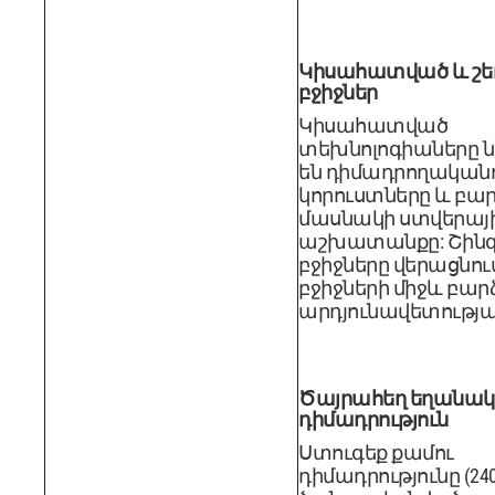
Կիսահատված և շե
բջիջներ
Կիսահատված
տեխնոլոգիաները ն
են դիմադրողական
կորուստները և բար
մասնակի ստվերայ
աշխատանքը: Շին
բջիջները վերացնու
բջիջների միջև բար
արդյունավետությա
Ծայրահեղ եղանակ
դիմադրություն
Ստուգեք քամու
դիմադրությունը (240