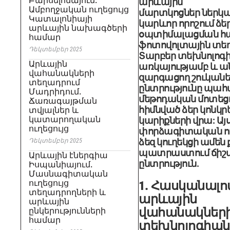
Բարսելոնայում.
արևային
Ամբողջական ուղեցույց
մարտկոցներ
ներկա
Կատալոնիայի
կարևոր որոշում ձե
արևային նախագծերի
օպտիմալացման հ
համար
ֆոտովոլտային տեղ
Դեկտեմբեր 2025
Տարբեր տեխնոլոգ
Արևային
առկայությամբ և 
վահանակների
զարգացող շուկանե
տեղադրում
ընտրությունը պահա
Մադրիդում.
մեթոդական մոտեցո
Ճառագայթման
հիմնված ձեր կոնկ
տվյալներ և
կատարողական
կարիքների վրա: Այ
ուղեցույց
փորձագիտական ​​ու
ձեզ կուղեկցի ամեն
Դեկտեմբեր 2025
պատրաստում ճիշ
Արևային էներգիա
ընտրություն.
Իսպանիայում.
Մասնագիտական ​​
ուղեցույց
1. Հասկանալո
տեղադրողների և
արևային
արևային
վահանակներ
ընկերությունների
համար
տեխնոլոգիան