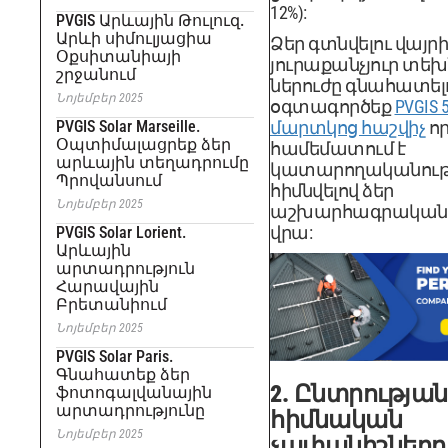
12%):
PVGIS Արևային Թուլուզ.
Արևի սիմուլյացիա
Ձեր գտնվելու վայր
Օքսիտանիայի
յուրաքանչյուր տեխ
շրջանում
ներուժը գնահատել
Նոյեմբեր 2025
օգտագործեք
PVGIS
PVGIS Solar Marseille.
մարտկոց հաշվիչ
ո
Օպտիմալացրեք ձեր
համեմատում է
արևային տեղադրումը
կատարողականությ
Պրովանսում
հիմնվելով ձեր
Նոյեմբեր 2025
աշխարհագրական
վրա:
PVGIS Solar Lorient.
Արևային
արտադրություն
Հարավային
Բրետանիում
Նոյեմբեր 2025
PVGIS Solar Paris.
Գնահատեք ձեր
2. Ընտրության
ֆոտոգալվանային
արտադրությունը
հիմնական
Նոյեմբեր 2025
չափանիշները