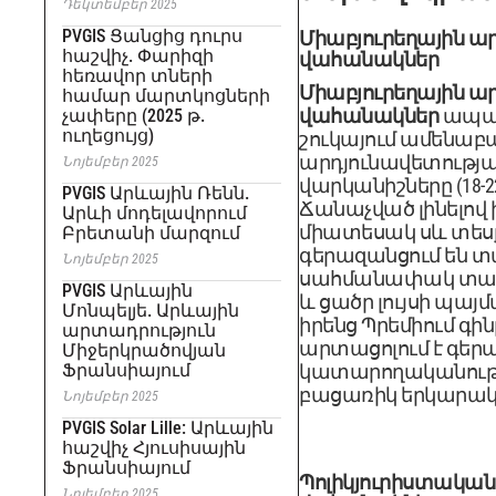
Դեկտեմբեր 2025
PVGIS Ցանցից դուրս
Միաբյուրեղային ա
հաշվիչ. Փարիզի
վահանակներ
հեռավոր տների
Միաբյուրեղային ա
համար մարտկոցների
վահանակներ
ապահ
չափերը (2025 թ.
ուղեցույց)
շուկայում ամենաբ
արդյունավետությ
Նոյեմբեր 2025
վարկանիշները (18-22
PVGIS Արևային Ռենն.
Ճանաչված լինելով 
Արևի մոդելավորում
միատեսակ սև տեսք
Բրետանի մարզում
գերազանցում են տ
Նոյեմբեր 2025
սահմանափակ տա
PVGIS Արևային
և ցածր լույսի պայմ
Մոնպելյե. Արևային
իրենց Պրեմիում գին
արտադրություն
արտացոլում է գեր
Միջերկրածովյան
Ֆրանսիայում
կատարողականությ
բացառիկ երկարակե
Նոյեմբեր 2025
PVGIS Solar Lille: Արևային
հաշվիչ Հյուսիսային
Ֆրանսիայում
Պոլիկյուրիստական 
Նոյեմբեր 2025