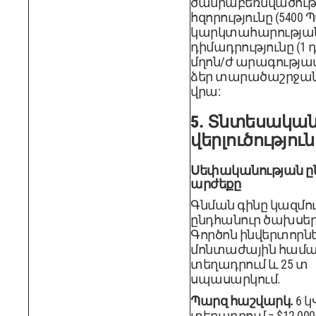
ծանրաբեռնվածութ
հզորությունը (5400 
կարկտահարությա
դիմադրությունը (1 դյ
մղոն/ժ արագությա
ձեր տարածաշրջանի
վրա:
5. Տնտեսակա
վերլուծություն
Սեփականության ը
արժեքը
Գնման գինը կազմու
ընդհանուր ծախսերի 
Գործոն ինվերտորնե
մոնտաժային համա
տեղադրում և 25 տ
սպասարկում.
Պարզ հաշվարկ.
6 
տեղադրում = $12,000-