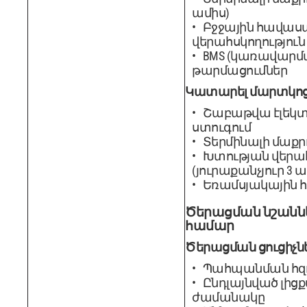
ամիս)
Բջջային հավաս
վերահսկողություն
BMS (կառավարմ
թարմացումներ
Կատարել մարտկոց
Շաբաթվա էլեկտ
ստուգում
Տերմինալի մաքր
Խտության վերա
(յուրաքանչյուր 3 ա
Եռամսյակային 
Ծերացման նշանն
համար
Ծերացման ցուցիչն
Պահպանման հզո
Ընդլայնված լից
ժամանակը