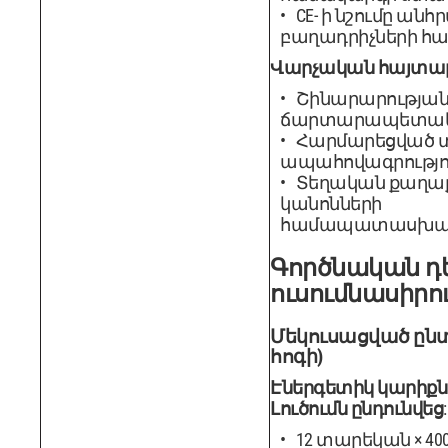
CE- ի նշումը անհ
բաղադրիչների հ
Վարչական հայտա
Շինարարության թ
ճարտարապետական
Հարմարեցված 
ապահովագրությո
Տեղական քաղաք
կանոնների
համապատասխանո
Գործնական դ
ուսումնասիրու
Մեկուսացված ընտ
հոգի)
Էներգետիկ կարիքն
Լուծումն ընդունվեց
:
12 տարեկան × 40