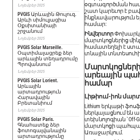
օգտագործման համար
Նոյեմբեր 2025
շատ կարեւոր է բ
PVGIS Արևային Թուլուզ.
ինքնավարություն 
Արևի սիմուլյացիա
համար:
Օքսիտանիայի
շրջանում
Ինվերտոր
Փոխարկու
Նոյեմբեր 2025
մարտկոցներից մինչ
համատեղելի է ստ
PVGIS Solar Marseille.
Օպտիմալացրեք ձեր
տնային տնտեսուհի
արևային տեղադրումը
Պրովանսում
Մարտկոցների
Նոյեմբեր 2025
արեւային պ
PVGIS Solar Lorient.
համար
Արևային
արտադրություն
Լիթիում-իոն մարտկ
Հարավային
Բրետանիում
Lithium երկաթի ֆ
Նոյեմբեր 2025
ներկայացնում են 
տեխնոլոգիան `Off-G
PVGIS Solar Paris.
Գնահատեք ձեր
մարտկոցի պահպա
ֆոտոգալվանային
Առաջարկում.
արտադրությունը