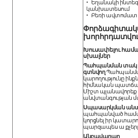
Եղանակի ինտե
կանխատեսում
Բեռի ավտոմատ
Փորձագիտական
խորհրդատվու
Խուսափելու համա
սխալներ
Պահպանման տակ
գտնվող
Պահպանմ
կարողությունը ին
հիմնական պատճառ
Միշտ պլանավորեք 2
անվտանգության մ
Սպասարկման անտ
պահպանված համա
կորցնել իր կատարո
պարզապես ա քչեր
Անբավարար