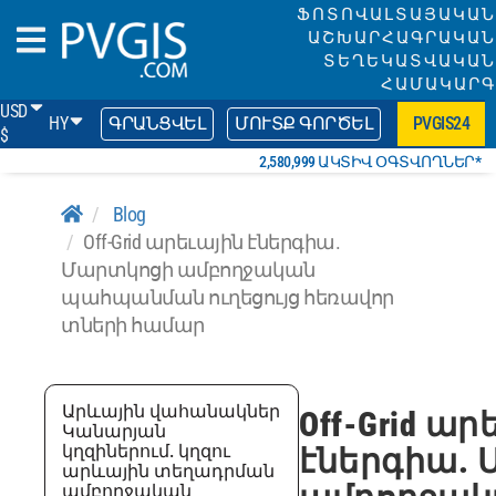
ՖՈՏՈՎԱԼՏԱՅԱԿԱՆ
ԱՇԽԱՐՀԱԳՐԱԿԱՆ
ՏԵՂԵԿԱՏՎԱԿԱՆ
ՀԱՄԱԿԱՐԳ
USD
HY
ԳՐԱՆՑՎԵԼ
ՄՈՒՏՔ ԳՈՐԾԵԼ
PVGIS24
$
2,580,999 ԱԿՏԻՎ ՕԳՏՎՈՂՆԵՐ*
Blog
Off-Grid արեւային էներգիա.
Մարտկոցի ամբողջական
պահպանման ուղեցույց հեռավոր
տների համար
Արևային վահանակներ
Off-Grid ար
Կանարյան
կղզիներում. կղզու
էներգիա.
արևային տեղադրման
ամբողջական