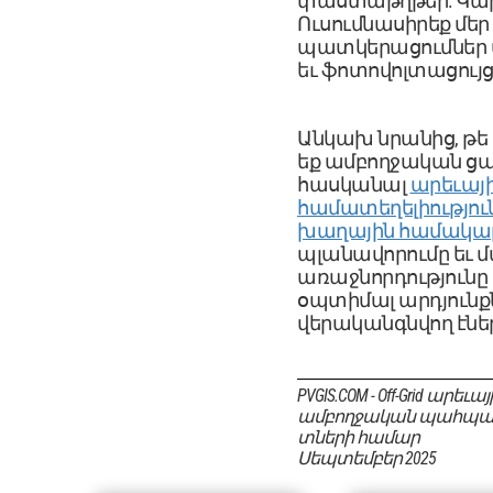
փաստաթղթեր: Կար
Ուսումնասիրեք մեր
պատկերացումներ ա
եւ ֆոտովոլտացույ
Անկախ նրանից, թե
եք ամբողջական ցա
հասկանալ
արեւայ
համատեղելիությու
խաղային համակա
պլանավորումը եւ 
առաջնորդությունը
օպտիմալ արդյունք
վերականգնվող էներ
PVGIS.COM - Off-Grid ար
ամբողջական պահպանմ
տների համար
Սեպտեմբեր 2025