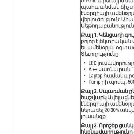
Off-Grid արեւային 
պահպանման ճիշտ 
էներգիայի ամենօր
վերլուծություն: Ահա
Մեթոդաբանություն
Քայլ 1. Կենցաղի գո
բոլոր էլեկտրական 
եւ ամենօրյա օգտա
Տեւողությունը
LED լուսավորությու
A ++ սառնարան `15
Laptop համակարգիչ
Pump րի պոմպ, 500
Քայլ 2. Սպառման ը
հաշվարկ
Ավելացնե
էներգիայի ամենօրյ
ներառել 20-30% ան
լուսանցք:
Քայլ 3. Որոշեք ցան
ինքնավարությունը