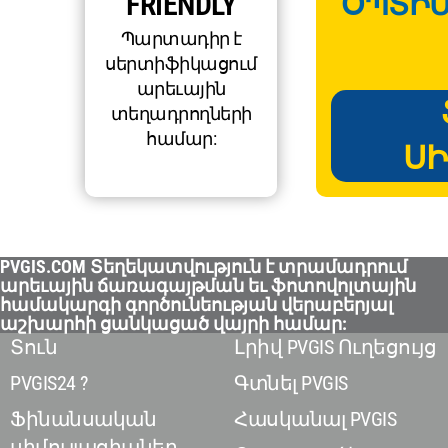
FRIENDLY
ՕՊՏԻՄ
Պարտադիր է
սերտիֆիկացում
արեւային
տեղադրողների
համար:
ՍԻ
PVGIS.COM Տեղեկատվություն է տրամադրում
արեւային ճառագայթման եւ ֆոտովոլտային
համակարգի գործունեության վերաբերյալ
աշխարհի ցանկացած վայրի համար:
Տուն
Լրիվ PVGIS Ուղեցույց
PVGIS24 ?
Գտնել PVGIS
Ֆինանսական
Հասկանալ PVGIS
սիմուլյացիաներ