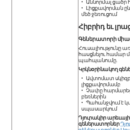
Աննորմալ ցածր 
Լիցքավորման ը
մեծ ջեռուցում
Հիբրիդ եւ լրա
Գեներատորի միա
Հուսալիությունը ա
հասցնելու համար 
պահպանումը.
Կրկնօրինակող գե
Ավտոմատ սկիզբ
լիցքավորմամբ
Չափը հարմարեց
բեռներին
Պահանջվում է 
սպասարկում
Դյուրակիր արեւայի
գեներատորներ
Դյո
գեներատորներ Ա