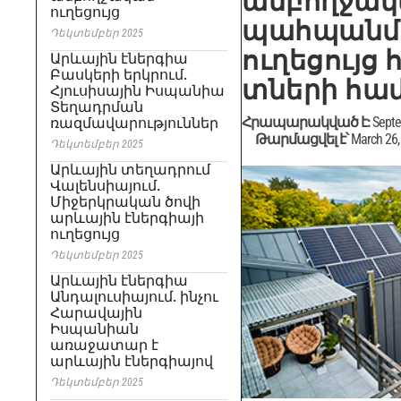
ամբողջա
ուղեցույց
պահպանմ
Դեկտեմբեր 2025
ուղեցույց
Արևային էներգիա
Բասկերի երկրում.
տների հա
Հյուսիսային Իսպանիա
Տեղադրման
Հրապարակված է:
Septe
ռազմավարություններ
Թարմացվել է՝
March 26,
Դեկտեմբեր 2025
Արևային տեղադրում
Վալենսիայում.
Միջերկրական ծովի
արևային էներգիայի
ուղեցույց
Դեկտեմբեր 2025
Արևային էներգիա
Անդալուսիայում. ինչու
Հարավային
Իսպանիան
առաջատար է
արևային էներգիայով
Դեկտեմբեր 2025