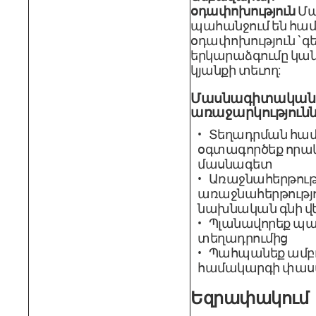
օդափոխություն
Մա
պահանջում են 
օդափոխություն `գ
երկարաձգումը կան
կյանքի տեւող:
Մասնագիտական ​
առաջարկություն
Տեղադրման համ
օգտագործեք որա
մասնագետ
Առաջնահերթութ
առաջնահերթությո
նախնական գնի վ
Պլանավորեք պ
տեղադրումից
Պահպանեք ամբ
համակարգի փաս
Եզրափակում