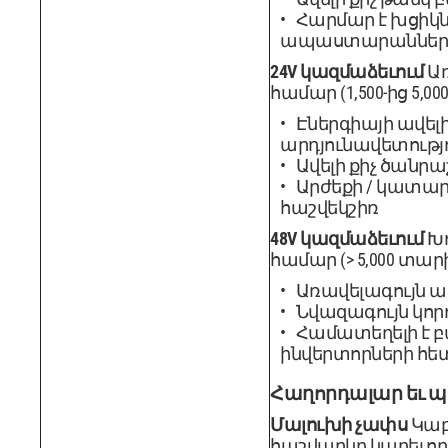
Հարմար է խցիկն
ապաստարաններ
24V կազմաձեւում
Առ
համար (1,500-ից 5,000 
Էներգիայի ավելի
արդյունավետությ
Ավելի քիչ ծանր
Արժեքի / կատա
հաշվեկշիռ
48V կազմաձեւում
Խո
համար (> 5,000 տարի 
Առավելագույն ա
Նվազագույն կոր
Համատեղելի է բ
ինվերտորների հե
Հաղորդալար եւ 
Մալուխի չափս
Կաբ
հաշվարկը կարեւոր 