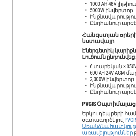
1000 AH 48V լիթի
5000W ինվերտոր
Ինքնավարություն
Ընդհանուր արժեք
Հանգստյան օրեր
նստավայր
Էներգետիկ կարիքն
Լուծումն ընդունվեց
:
6 տարեկան × 350
600 AH 24V AGM 
2,000W ինվերտոր
Ինքնավարություն
Ընդհանուր արժեք
PVGIS Օպտիմալաց
Երկու դեպքերի հա
օգտագործելով
PVGI
Առանձնահատկությո
առավելություններ
թ