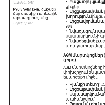
Բացառիկ կյանք
Նոյեմբեր 2025
ցիկլեր
PVGIS Solar Lyon. Հաշվեք
Լիցքաթափման 
ձեր տանիքի արևային
խորություն
մինչեւ 
արտադրությունը
Լիցքավորման ար
Նոյեմբեր 2025
98%
Նվազագույն պ
սպասարկում չի 
Նվազեցված քաշ
առաջատար մարտ
AGM մարտկոցներ
գորգ)
AGM մարտկոցները
փոխզիջում են կա
եւ արժեքի միջեւ.
Կյանքի տեւող
1,2
Լիցքաթափման խ
Սպասարկում-ա
պահանջվում
Թրթռման դիմադր