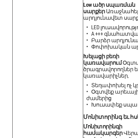
Low ածր սպառման
սարքեր
Առաջնահեր
արդյունավետ սարք
LED լուսավորու
A +++ գնահատվ
Բարձր արդյուն
Փոփոխական արա
Խելացի բեռի
կառավարում
Օգտա
ծրագրավորողներ ե
կառավարիչներ,
Տեղափոխել ոչ 
Օգտվեք արեւայ
ժամերից
Խուսափեք սպա
Մոնիտորինգ եւ հս
Մոնիտորինգի
համակարգեր
Վերա