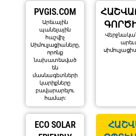
PVGIS.COM
ՀԱՇՎԱ
Արեւային
ԳՈՐԾ
պանելային
Վերջնակա
հաշվիչ
արեւ
Սիմուլյացիաները,
սիմուլյացիա
որոնք
նախատեսված
են
մասնագետների
կարիքները
բավարարելու
համար:
ECO SOLAR
ՀԱՇՎ