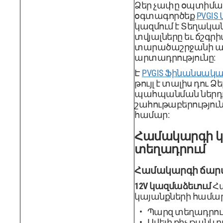
Ձեր չափը օպտիմա
օգտագործեք
PVGIS
կազմում է Տեղակա
տվյալները եւ ճշգր
տարածաշրջանի ա
արտադրությունը:
Է
PVGIS Ֆինանսակա
թույլ է տալիս դու 
պահպանման ներդր
շահութաբերությու
համար:
Համակարգի կ
տեղադրում
Համակարգի ճար
12V կազմաձեւում
Հա
կայանքների համար (< 
Պարզ տեղադրու
Ավելի քիչ թանկ