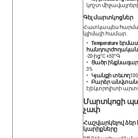
կոշտ միջավայրեր
Գել մարտկոցներ
Հատկապես հարմար
կլիմայի համար.
Temperature երմ
հանդուրժողականո
-20-ից°C +50°Գ
Ցածր ինքնազար
3%
Կյանքի տեւող
100
Բարձր անվտանգ
էլեկտրոլիտի արտ
Մարտկոցի պ
չափ
Հաշվարկելով ձեր 
կարիքները