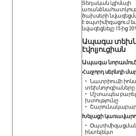
Տեղական կլիմայի
առանձնահատկությ
ծախսերի նվազեցմ
է օպտիմիզացում ե
նվազեցնելը 15-ից 20%
Ապագա տեխնո
էվոլյուցիան
Ապագա նորամուծո
Հաջորդ սերնդի մա
Նատրիումի իոն
տեխնոլոգիաները
Մշտապես բարելա
խտությունը
Շարունակաբար 
Խելացի կառավարո
Օպտիմիզացման 
ինտելեկտ