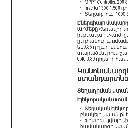
MPPT Controller, 200-8
Inverter` 300-1,500 
Տեղադրում, 1000-3
Էներգիայի մակա
արժեքը
Հեռավոր տ
ինքնավար կՎտժ, ը
ընդհանուր առմամբ 
եւ 0.35 դոլար, մեկո
տարածքներում ցա
0,40-0,80 դոլարի հա
Կանոնակարգե
ստանդարտնե
Տեղադրման ստա
Էլեկտրական ստա
Տեղական էլեկտ
բնակելի կայանքն
Ֆոտոգալվայի մ
համակարգի ստա