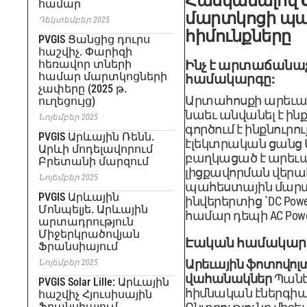
Հասկանալով Of
համար
մարտկոցի պ
Դեկտեմբեր 2025
հիմունքները
PVGIS Ցանցից դուրս
հաշվիչ. Փարիզի
հեռավոր տների
Ինչ է արտաճանաչ
համար մարտկոցների
համակարգը:
չափերը (2025 թ.
Արտահոսքի արեւայ
ուղեցույց)
նաեւ անվանել է ին
Նոյեմբեր 2025
գործում է ինքնուրո
PVGIS Արևային Ռենն.
էլեկտրական ցանց 
Արևի մոդելավորում
բաղկացած է արեւա
Բրետանի մարզում
լիցքավորման վերահ
Նոյեմբեր 2025
պահեստային մարտ
PVGIS Արևային
ինվերերտից `DC Pow
Մոնպելյե. Արևային
համար դեպի AC Powe
արտադրություն
Միջերկրածովյան
Էական համակարգ
Ֆրանսիայում
Արեւային ֆոտովոլ
Նոյեմբեր 2025
վահանակներ
Պանել
PVGIS Solar Lille: Արևային
հիմնական էներգիայ
հաշվիչ Հյուսիսային
Ֆրանսիայում