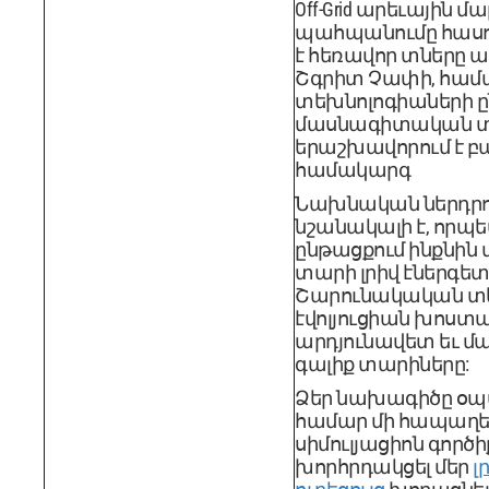
Off-Grid արեւային 
պահպանումը հասուն
է հեռավոր տները 
Շգրիտ Չափի, հ
տեխնոլոգիաների ըն
մասնագիտական ​​
երաշխավորում է բ
համակարգ
Նախնական ներդրու
նշանակալի է, որպ
ընթացքում ինքնին վճ
տարի լրիվ էներգետ
Շարունակական տ
էվոլյուցիան խոստան
արդյունավետ եւ մ
գալիք տարիները:
Ձեր նախագիծը օպ
համար մի հապաղե
սիմուլյացիոն գործ
խորհրդակցել մեր
լ