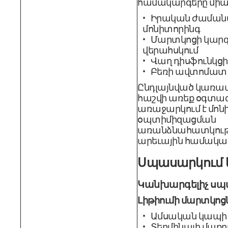
համակարգերը միաց
Իրական ժաման
մոնիտորինգ
Մարտկոցի կար
վերահսկում
Վաղ դիսֆունկցի
Բեռի ավտոմատ
Ընդլայնված կառա
հաշվի առեք օգտագ
առաջարկում է մոն
օպտիմիզացման
առանձնահատկությ
արեւային համակա
Սպասարկում ե
Կանխարգելիչ սպ
Լիթիումի մարտկոց
Ամսական կապի 
Տերմինալի մաքրո