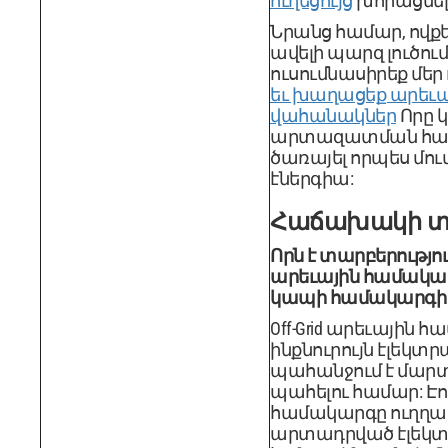
ուղեցույց
խորացնել 
Նրանց համար, ովք
ավելի պարզ լուծում
ուսումնասիրեք մեր 
եւ խաղացեք արեւա
վահանակներ
Որը կ
արտազատման հա
ծառայել որպես մու
էներգիա:
Հաճախակի տր
Որն է տարբերութ
արեւային համակար
կապի համակարգի մ
Off-Grid արեւային 
ինքնուրույն էլեկտ
պահանջում է մարտ
պահելու համար: Էուն
համակարգը ուղղակ
արտադրված էլեկ