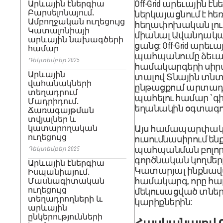
Off-Grid արեւային է
Արևային էներգիա
Բարսելոնայում.
ներկայացնում է հե
Ամբողջական ուղեցույց
հեղափոխական լուծո
Կատալոնիայի
միանալ Ավանդակա
արևային նախագծերի
ցանց: Off-Grid արե
համար
պահպանումը ձեւավ
Դեկտեմբեր 2025
համակարգերի սիրտ
Արևային
տալով Տնային տնտ
վահանակների
ընթացքում արտադ
տեղադրում
պահելու համար `գ
Մադրիդում.
եղանակին օգտագոր
Ճառագայթման
տվյալներ և
կատարողական
Այս համապարփակ ո
ուղեցույց
ուսումնասիրում են
պահպանման բոլոր
Դեկտեմբեր 2025
գործնական կողմեր
Արևային էներգիա
Կատարյալ ինքնավ
Իսպանիայում.
համակարգ, որը հա
Մասնագիտական ​​
ուղեցույց
մեկուսացված տներ
տեղադրողների և
կարիքներին:
արևային
ընկերությունների