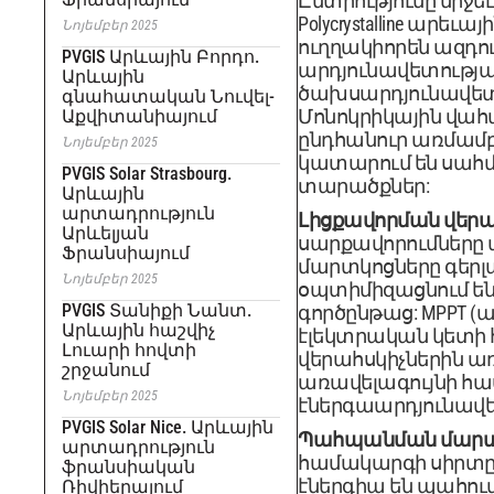
Ընտրությունը միջեւ Mo
Polycrystalline արեւ
Նոյեմբեր 2025
ուղղակիորեն ազդո
PVGIS Արևային Բորդո.
արդյունավետությա
Արևային
ծախսարդյունավետ
գնահատական ​​Նուվել-
Մոնոկրիկային վահ
Աքվիտանիայում
ընդհանուր առմամբ,
Նոյեմբեր 2025
կատարում են սա
PVGIS Solar Strasbourg.
տարածքներ:
Արևային
արտադրություն
Լիցքավորման վերա
Արևելյան
սարքավորումները
Ֆրանսիայում
մարտկոցները գերլա
Նոյեմբեր 2025
օպտիմիզացնում են
PVGIS Տանիքի Նանտ.
գործընթաց: MPPT (
Արևային հաշվիչ
էլեկտրական կետի 
Լուարի հովտի
վերահսկիչներին ա
շրջանում
առավելագույնի հա
Նոյեմբեր 2025
էներգաարդյունավե
PVGIS Solar Nice. Արևային
Պահպանման մարտ
արտադրություն
համակարգի սիրտը
ֆրանսիական
էներգիա են պահո
Ռիվիերայում