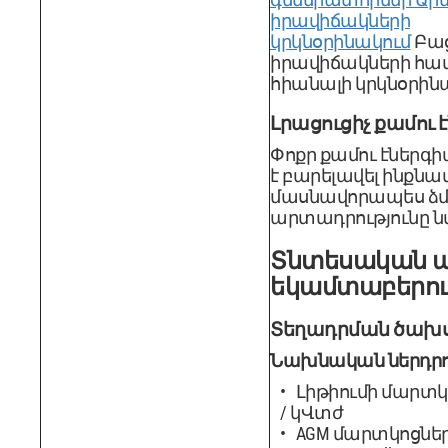
իրավիճակների
կրկնօրինակում
Բա
իրավիճակների համ
հիանալի կրկնօրինակ
Լրացուցիչ քամու 
Փոքր քամու էներգի
է բարելավել ինքնա
մասնավորապես ձմռ
արտադրությունը նվ
Տնտեսական ա
եկամտաբերու
Տեղադրման ծախ
Նախնական ներդրո
Լիթիումի մարտկոց
/ կՎտժ
AGM մարտկոցներ, 