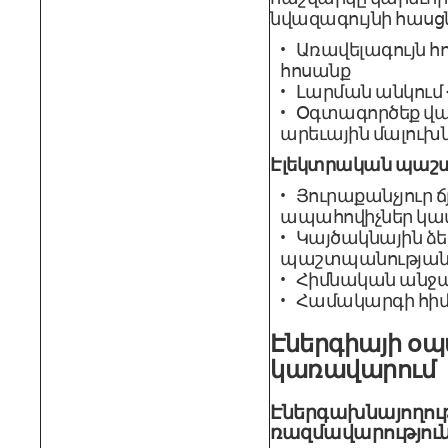
նվազագույնի հասցն
Առավելագույն հոս
հոսանք
Լարման անկում <
Օգտագործեք վ
արեւային մալուխ
Էլեկտրական պաշտ
Յուրաքանչյուր ճ
ապահովիչներ կա
Կայծակնային ձե
պաշտպանության
Հիմնական անջ
Համակարգի հիմ
Էներգիայի օպ
կառավարում
Էներգախնայողու
ռազմավարությու