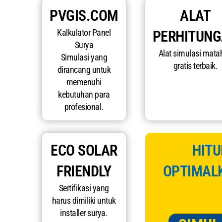
PVGIS.COM
ALAT
Kalkulator Panel
PERHITUN
Surya
Alat simulasi mata
Simulasi yang
gratis terbaik.
dirancang untuk
memenuhi
kebutuhan para
profesional.
ECO SOLAR
HITU
FRIENDLY
OPTIMAL
Sertifikasi yang
harus dimiliki untuk
installer surya.