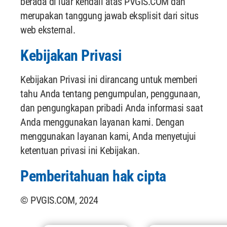
berada di luar kendali atas PVGIS.COM dan
merupakan tanggung jawab eksplisit dari situs
web eksternal.
Kebijakan Privasi
Kebijakan Privasi ini dirancang untuk memberi
tahu Anda tentang pengumpulan, penggunaan,
dan pengungkapan pribadi Anda informasi saat
Anda menggunakan layanan kami. Dengan
menggunakan layanan kami, Anda menyetujui
ketentuan privasi ini Kebijakan.
Pemberitahuan hak cipta
© PVGIS.COM, 2024