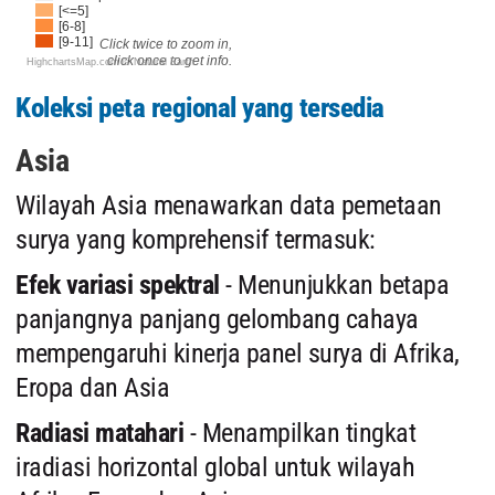
[<=5]
[6-8]
[9-11]
Click twice to zoom in,
click once to get info.
HighchartsMap.com ©
Natural Earth
Koleksi peta regional yang tersedia
Asia
Wilayah Asia menawarkan data pemetaan
surya yang komprehensif termasuk:
Efek variasi spektral
- Menunjukkan betapa
panjangnya panjang gelombang cahaya
mempengaruhi kinerja panel surya di Afrika,
Eropa dan Asia
Radiasi matahari
- Menampilkan tingkat
iradiasi horizontal global untuk wilayah