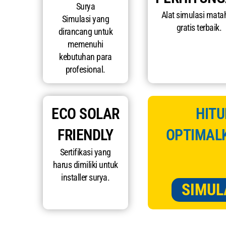
Surya
Alat simulasi mata
Simulasi yang
gratis terbaik.
dirancang untuk
memenuhi
kebutuhan para
profesional.
ECO SOLAR
HITU
FRIENDLY
OPTIMAL
Sertifikasi yang
harus dimiliki untuk
installer surya.
SIMUL