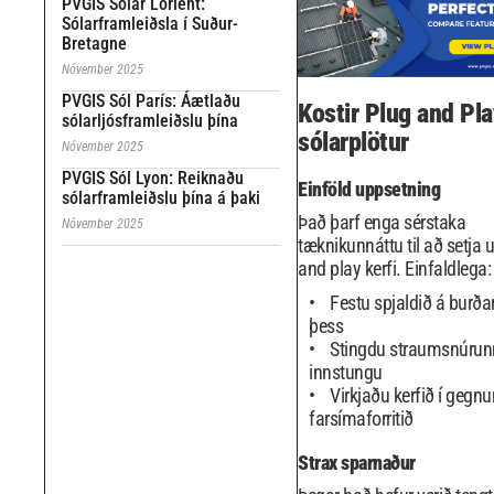
PVGIS Solar Lorient:
Sólarframleiðsla í Suður-
Bretagne
Nóvember 2025
PVGIS Sól París: Áætlaðu
Kostir Plug and Pla
sólarljósframleiðslu þína
sólarplötur
Nóvember 2025
PVGIS Sól Lyon: Reiknaðu
Einföld uppsetning
sólarframleiðslu þína á þaki
Það þarf enga sérstaka
Nóvember 2025
tæknikunnáttu til að setja 
and play kerfi. Einfaldlega:
Festu spjaldið á burðar
þess
Stingdu straumsnúrunn
innstungu
Virkjaðu kerfið í gegn
farsímaforritið
Strax sparnaður