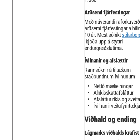
Arðsemi fjárfestingar
Með núverandi raforkuverði
arðsemi fjárfestingar á bilin
10 ár. Mest sólríkt
sólarborg
bjóða upp á styttri
endurgreiðslutíma.
Ívilnanir og afslættir
Rannsóknir á tiltækum
staðbundnum ívilnunum:
Nettó mælieiningar
Alríkisskattafsláttur
Afsláttur ríkis og sveit
Ívilnanir veitufyrirtækj
Viðhald og ending
Lágmarks viðhalds krafist