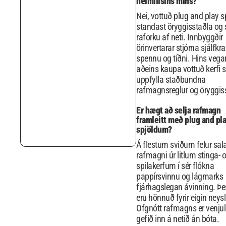
heimilisins míns?
Nei, vottuð plug and play s
standast öryggisstaðla og 
raforku af neti. Innbyggðir
örinvertarar stjórna sjálfkr
spennu og tíðni. Hins vegar
aðeins kaupa vottuð kerfi 
uppfylla staðbundna
rafmagnsreglur og öryggis
Er hægt að selja rafmagn
framleitt með plug and pl
spjöldum?
Á flestum sviðum felur sal
rafmagni úr litlum stinga- 
spilakerfum í sér flókna
pappírsvinnu og lágmarks
fjárhagslegan ávinning. Þes
eru hönnuð fyrir eigin neysl
Ofgnótt rafmagns er venju
gefið inn á netið án bóta.