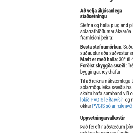
Að velja ákjósanlega
staðsetningu
Stefna og halla plug and p
sólarrafhlöðurnar ákvarða
framleiðni þeirra:
Besta stefnumörkun
: Suðu
suðaustur eða suðvestur s
Mælt er með halla
: 30° til
Forðist skyggða svæði
: Tré
byggingar, reykháfar
Til að reikna nákvæmlega 
sólarmöguleika svæðisins 
skaltu hafa samband við o
lokið PVGIS leiðarvísir
og n
okkar
PVGIS sólar reiknivél
Uppsetningarvalkostir
Það fer eftir aðstæðum þí
nokkrar lausnir eru í boði: