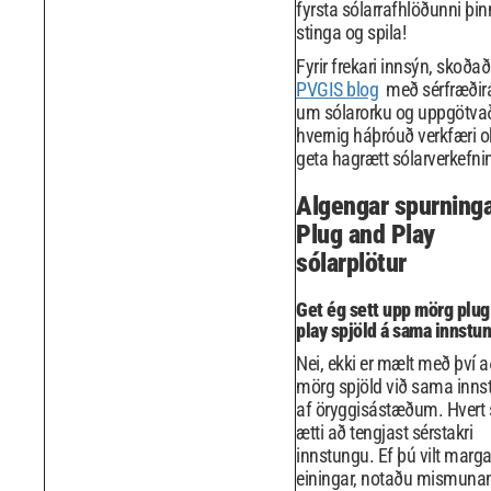
fyrsta sólarrafhlöðunni þi
stinga og spila!
Fyrir frekari innsýn, skoða
PVGIS blog
með sérfræðir
um sólarorku og uppgötva
hvernig háþróuð verkfæri o
geta hagrætt sólarverkefni
Algengar spurninga
Plug and Play
sólarplötur
Get ég sett upp mörg plug
play spjöld á sama innstu
Nei, ekki er mælt með því a
mörg spjöld við sama inns
af öryggisástæðum. Hvert 
ætti að tengjast sérstakri
innstungu. Ef þú vilt marga
einingar, notaðu mismuna