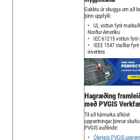
Gakktu úr skugga um að b
þinn uppfylli:
UL vottun fyrir markaði
Norður-Ameríku
IEC 61215 vottun fyrir 
IEEE 1547 staðlar fyrir 
inverters
Hagræðing framlei
með PVGIS Verkfæ
Til að hámarka afköst
uppsetningar þinnar skaltu
PVGIS auðlindir:
Ókeypis PVGIS uppge