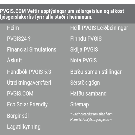
PVGIS.COM Veitir upplýsingar um sólargeislun og afköst
ljósgeislakerfis fyrir alla staði í heiminum.
Heim
Heill PVGIS Leiðbeiningar
PVGIS24 ?
Finndu PVGIS
Financial Simulations
Skilja PVGIS
Áskrift
Nota PVGIS
Handbók PVGIS 5.3
Berðu saman stillingar
Útreikningaverkfæri
Sérstök gögn
PVGIS.COM
Hafðu samband
Eco Solar Friendly
Sitemap
* Virkir notendur um allan heim
Borgir sól
Heimild: Analytics.google.com
Lagatilkynning