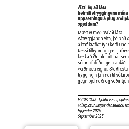
Ætti ég að láta
heimilistrygginguna mína 
uppsetningu á plug and pl
spjöldum?
Mælt er með því að láta
vátryggjanda vita, þó það s
alltaf krafist fyrir kerfi und
Þessi tilkynning gæti jafnve
lækkað iðgjald þitt þar sem
sólarrafhlöður geta aukið
verðmæti eigna. Staðfestu
tryggingin þín nái til sólar
gegn þjófnaði og veðurtjón
PVGIS.COM - Ljúktu við og spilað
sólarplötur kaupandahandbók fyri
byrjendur 2025
September 2025