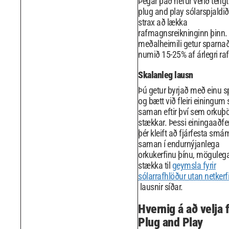
Þegar það hefur verið tengt
plug and play sólarspjaldið 
strax að lækka
rafmagnsreikninginn þinn. 
meðalheimili getur sparna
numið 15-25% af árlegri ra
Skalanleg lausn
Þú getur byrjað með einu sp
og bætt við fleiri einingu
saman eftir því sem orkuþö
stækkar. Þessi einingaaðfer
þér kleift að fjárfesta smá
saman í endurnýjanlega
orkukerfinu þínu, möguleg
stækka til
geymsla fyrir
sólarrafhlöður utan netkerf
lausnir síðar.
Hvernig á að velja 
Plug and Play