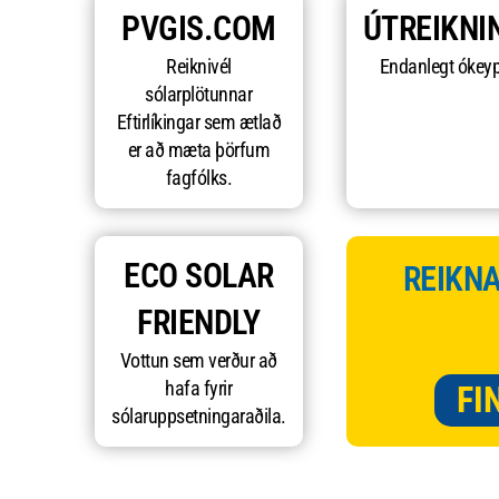
PVGIS.COM
ÚTREIKNI
Reiknivél
Endanlegt ókeyp
sólarplötunnar
Eftirlíkingar sem ætlað
er að mæta þörfum
fagfólks.
ECO SOLAR
REIKNA
FRIENDLY
Vottun sem verður að
hafa fyrir
FI
sólaruppsetningaraðila.