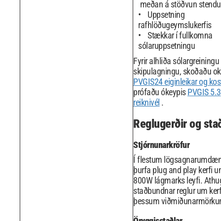
meðan á stöðvun stendu
Uppsetning
rafhlöðugeymslukerfis
Stækkar í fullkomna
sólaruppsetningu
Fyrir alhliða sólargreiningu
skipulagningu, skoðaðu ok
PVGIS24 eiginleikar og kost
prófaðu ókeypis
PVGIS 5.3
reiknivél
.
Reglugerðir og stað
Stjórnunarkröfur
Í flestum lögsagnarumd
þurfa plug and play kerfi u
800W lágmarks leyfi. Ath
staðbundnar reglur um kerfi
þessum viðmiðunarmörku
Öryggisstaðlar