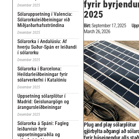
fyrir byrjendu
Desember 2025
2025
Sólaruppsetning í Valencia:
Sólarorkuleiðbeiningar við
Miðjarðarhafsströndina
Birt:
September 17, 2025
Uppf
March 26, 2026
Desember 2025
Sólarorka í Andalúsíu: Af
hverju Suður-Spán er leiðandi
í sólarorku
Desember 2025
Sólarorka í Barcelona:
Heildarleiðbeiningar fyrir
sólarverkefni í Katalóníu
Desember 2025
Uppsetning sólarplötur í
Madrid: Geislunargögn og
árangursleiðbeiningar
Desember 2025
Sólarorka á Spáni: Fagleg
Plug and play sólarplötur
leiðarvísir fyrir
gjörbylta aðgangi að sólar
uppsetningaraðila og
fyrir húseigendur alls stað