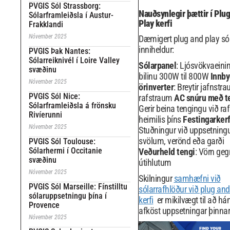
PVGIS Sól Strassborg:
Nauðsynlegir þættir í Plu
Sólarframleiðsla í Austur-
Play kerfi
Frakklandi
Nóvember 2025
Dæmigert plug and play sól
inniheldur:
PVGIS Þak Nantes:
Sólarreiknivél í Loire Valley
Sólarpanel
: Ljósvökvaeini
svæðinu
bilinu 300W til 800W
Innby
Nóvember 2025
örinverter
: Breytir jafnstra
PVGIS Sól Nice:
rafstraum
AC snúru með t
Sólarframleiðsla á frönsku
Gerir beina tengingu við raf
Rivíerunni
heimilis þíns
Festingarkerf
Nóvember 2025
Stuðningur við uppsetning
svölum, verönd eða garði
PVGIS Sól Toulouse:
Sólarhermi í Occitanie
Veðurheld tengi
: Vörn geg
svæðinu
útihlutum
Nóvember 2025
Skilningur
samhæfni við
PVGIS Sól Marseille: Fínstilltu
sólarrafhlöður við plug and
sólaruppsetningu þína í
kerfi
er mikilvægt til að h
Provence
afköst uppsetningar þinnar
Nóvember 2025