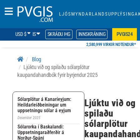
LJÓSMYNDARLANDSUPPLÝSINGAK
USD $
IS
SKRÁÐU ÞIG
INNSKRÁNING
PVGIS24
2,580,999 VIRKIR NOTENDUR*
Blog
Ljúktu við og spilaðu sólarplötur
kaupandahandbók fyrir byrjendur 2025
Sólarplötur á Kanaríeyjum:
Ljúktu við og
Heildarleiðbeiningar um
uppsetningu sólar á eyjum
spilaðu
Desember 2025
sólarplötur
Sólarorka í Baskalandi:
kaupandahan
Uppsetningaraðferðir á
Norður-Spáni