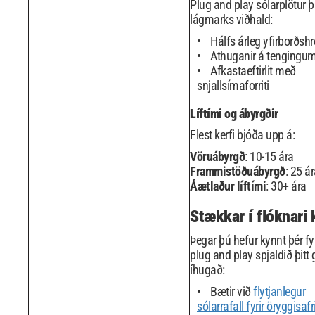
Plug and play sólarplötur þ
lágmarks viðhald:
Hálfs árleg yfirborðsh
Athuganir á tengingu
Afkastaeftirlit með
snjallsímaforriti
Líftími og ábyrgðir
Flest kerfi bjóða upp á:
Vöruábyrgð
: 10-15 ára
Frammistöðuábyrgð
: 25 á
Áætlaður líftími
: 30+ ára
Stækkar í flóknari 
Þegar þú hefur kynnt þér fy
plug and play spjaldið þitt
íhugað:
Bætir við
flytjanlegur
sólarrafall fyrir öryggisafr