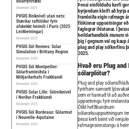
sólarfyrirtæki
Þessi einfölduðu kerfi ge
Desember 2025
byrjendum kleift að byrja 
PVGIS Reiknivél utan nets:
framleiða eigin rafmagn á
Stærðar rafhlöður fyrir
flókinnar uppsetningar eð
afskekkt heimili í París (2025
faglegrar íhlutunar. Í þessa
Leiðbeiningar)
heildarhandbók munum við
Nóvember 2025
þig í gegnum val og kaup á
PVGIS Sól Rennes: Solar
plug and play sólkerfinu þ
Simulation í Brittany Region
2025.
Nóvember 2025
Hvað eru Plug and 
PVGIS Sól Montpellier:
Sólarframleiðsla í
sólarplötur?
Miðjarðarhafs Frakklandi
Plug and play sólarrafhlað
Nóvember 2025
fyrirfram samsett ljósvakak
PVGIS Solar Lille: Sólreiknivél
sem er hannað til að auðve
í Norður-Frakklandi
uppsetningu fyrir endanot
Nóvember 2025
Ólíkt hefðbundnum
PVGIS Sól Bordeaux: Sólarmat
sólarorkuuppsetningum te
í Nouvelle-Aquitaine
þessi kerfi beint við venjul
Nóvember 2025
rafmagnsinnstungu á heimi