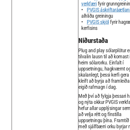
verkfæri
fyrir grunngreini
PVGIS áskriftaráætlani
alhliða greiningu
PVGIS skjöl
fyrir hagr
kerfisins
Niðurstaða
Plug and play sólarplötur e
tilvalin lausn til að komast 
heim sólarorku. Einfalt í
uppsetningu, hagkvæmt o
skalanlegt, þessi kerfi gera
kleift að byrja að framleiða 
eigið rafmagn í dag.
Með því að fylgja þessari
og nýta okkur PVGIS verkfæ
hefur allar upplýsingar sem 
að velja rétt og fínstilla
uppsetningu þína. Framtíð 
með sjálfbærri orku byrjar