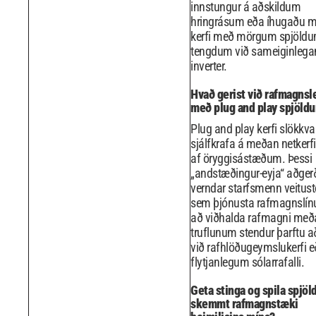
innstungur á aðskildum
hringrásum eða íhugaðu mi
kerfi með mörgum spjöld
tengdum við sameiginlega
inverter.
Hvað gerist við rafmagnsl
með plug and play spjöld
Plug and play kerfi slökkva
sjálfkrafa á meðan netkerfi
af öryggisástæðum. Þessi
„andstæðingur-eyja“ aðger
verndar starfsmenn veitus
sem þjónusta rafmagnslínur
að viðhalda rafmagni með
truflunum stendur þarftu 
við rafhlöðugeymslukerfi 
flytjanlegum sólarrafalli.
Geta stinga og spila spjöl
skemmt rafmagnstæki