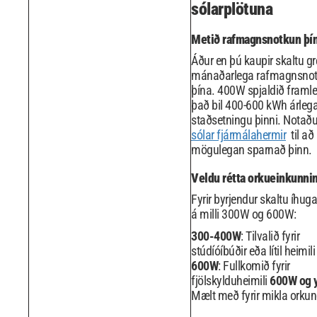
sólarplötuna
Metið rafmagnsnotkun þí
Áður en þú kaupir skaltu gr
mánaðarlega rafmagnsno
þína. 400W spjaldið framle
það bil 400-600 kWh árlega 
staðsetningu þinni. Notaðu
sólar fjármálahermir
til að
mögulegan sparnað þinn.
Veldu rétta orkueinkunni
Fyrir byrjendur skaltu íhuga
á milli 300W og 600W:
300-400W
: Tilvalið fyrir
stúdíóíbúðir eða lítil heimil
600W
: Fullkomið fyrir
fjölskylduheimili
600W og y
Mælt með fyrir mikla orku