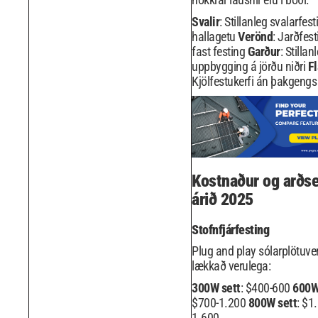
Svalir
: Stillanleg svalarfes
hallagetu
Verönd
: Jarðfes
fast festing
Garður
: Stillan
uppbygging á jörðu niðri
Fl
Kjölfestukerfi án þakgengs
Kostnaður og arðs
árið 2025
Stofnfjárfesting
Plug and play sólarplötuve
lækkað verulega:
300W sett
: $400-600
600W
$700-1.200
800W sett
: $1
1.600