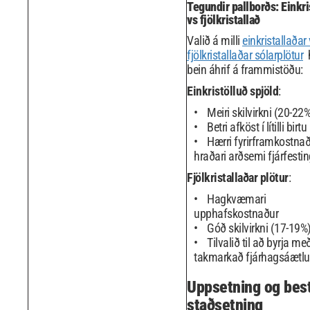
Tegundir pallborðs: Einkri
vs fjölkristallað
Valið á milli
einkristallaðar
fjölkristallaðar sólarplötur
bein áhrif á frammistöðu:
Einkristölluð spjöld
:
Meiri skilvirkni (20-22
Betri afköst í lítilli birtu
Hærri fyrirframkostnað
hraðari arðsemi fjárfesti
Fjölkristallaðar plötur
:
Hagkvæmari
upphafskostnaður
Góð skilvirkni (17-19%
Tilvalið til að byrja me
takmarkað fjárhagsáætl
Uppsetning og bes
staðsetning