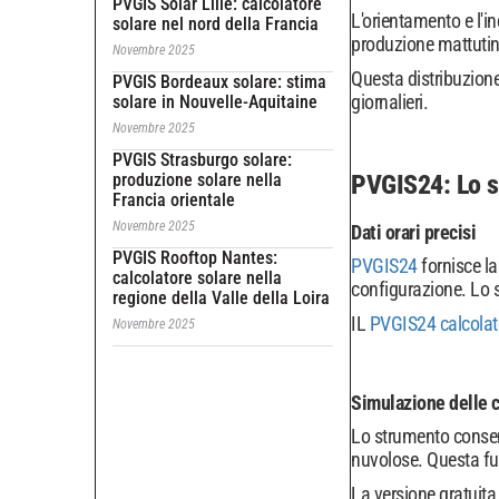
PVGIS Solar Lille: calcolatore
L'orientamento e l'in
solare nel nord della Francia
produzione mattutina
Novembre 2025
Questa distribuzione
PVGIS Bordeaux solare: stima
giornalieri.
solare in Nouvelle-Aquitaine
Novembre 2025
PVGIS Strasburgo solare:
produzione solare nella
PVGIS24: Lo st
Francia orientale
Novembre 2025
Dati orari precisi
PVGIS Rooftop Nantes:
PVGIS24
fornisce la
calcolatore solare nella
configurazione. Lo st
regione della Valle della Loira
IL
PVGIS24 calcolat
Novembre 2025
Simulazione delle 
Lo strumento consent
nuvolose. Questa fun
La versione gratuita