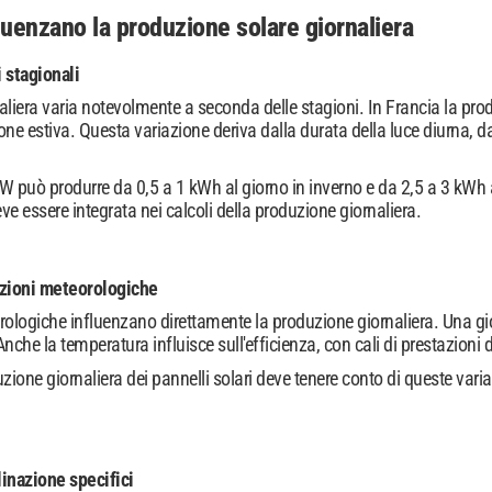
fluenzano la produzione solare giornaliera
i stagionali
liera varia notevolmente a seconda delle stagioni. In Francia la prod
one estiva. Questa variazione deriva dalla durata della luce diurna, da
 può produrre da 0,5 a 1 kWh al giorno in inverno e da 2,5 a 3 kWh al 
ve essere integrata nei calcoli della produzione giornaliera.
izioni meteorologiche
ologiche influenzano direttamente la produzione giornaliera. Una gio
nche la temperatura influisce sull'efficienza, con cali di prestazioni 
uzione giornaliera dei pannelli solari deve tenere conto di queste variaz
inazione specifici