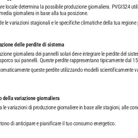
re locale determina la possibile produzione giornaliera. PVGIS24 util
 media giornaliera in base alla tua posizione.
e le variazioni stagionali e le specifiche climatiche della tua regione 
azione delle perdite di sistema
uzione giornaliera dei pannelli solari deve integrare le perdite del sist
sporco sui pannelli. Queste perdite rappresentano tipicamente dal 15
maticamente queste perdite utilizzando modelli scientificamente valid
 della variazione giornaliera
 le variazioni di produzione giornaliere in base alle stagioni, alle co
ntono di anticipare e pianificare il tuo consumo energetico.