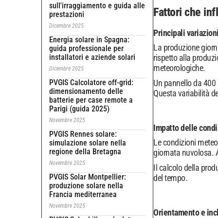
sull'irraggiamento e guida alle
Fattori che in
prestazioni
Dicembre 2025
Principali variazion
Energia solare in Spagna:
La produzione giorna
guida professionale per
installatori e aziende solari
rispetto alla produzi
meteorologiche.
Dicembre 2025
PVGIS Calcolatore off-grid:
Un pannello da 400 W
dimensionamento delle
Questa variabilità de
batterie per case remote a
Parigi (guida 2025)
Novembre 2025
Impatto delle cond
PVGIS Rennes solare:
Le condizioni meteor
simulazione solare nella
regione della Bretagna
giornata nuvolosa. A
Novembre 2025
Il calcolo della prod
PVGIS Solar Montpellier:
del tempo.
produzione solare nella
Francia mediterranea
Novembre 2025
Orientamento e incl