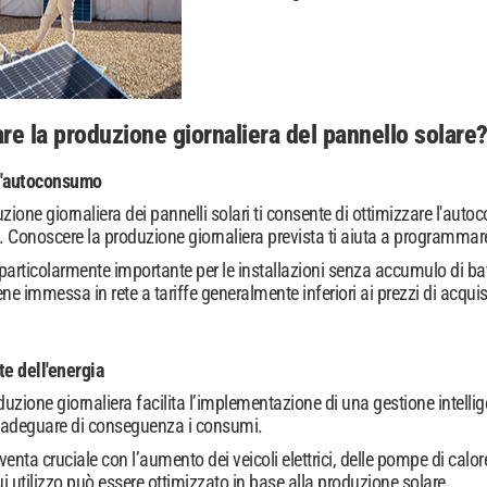
re la produzione giornaliera del pannello solare
l'autoconsumo
uzione giornaliera dei pannelli solari ti consente di ottimizzare l'au
. Conoscere la produzione giornaliera prevista ti aiuta a programmare i
articolarmente importante per le installazioni senza accumulo di batt
immessa in rete a tariffe generalmente inferiori ai prezzi di acquisto 
te dell'energia
ione giornaliera facilita l’implementazione di una gestione intelligent
 adeguare di conseguenza i consumi.
nta cruciale con l’aumento dei veicoli elettrici, delle pompe di calore e
ui utilizzo può essere ottimizzato in base alla produzione solare.