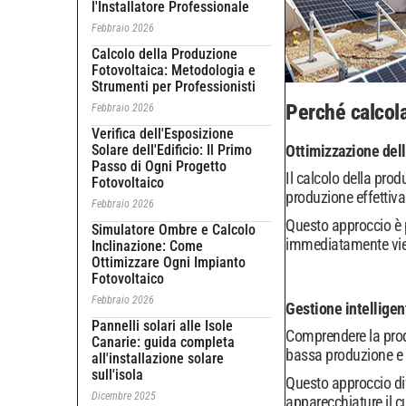
l'Installatore Professionale
Febbraio 2026
Calcolo della Produzione
Fotovoltaica: Metodologia e
Strumenti per Professionisti
Perché calcola
Febbraio 2026
Verifica dell'Esposizione
Solare dell'Edificio: Il Primo
Ottimizzazione del
Passo di Ogni Progetto
Il calcolo della prod
Fotovoltaico
produzione effettiva
Febbraio 2026
Questo approccio è p
Simulatore Ombre e Calcolo
immediatamente viene 
Inclinazione: Come
Ottimizzare Ogni Impianto
Fotovoltaico
Febbraio 2026
Gestione intelligen
Pannelli solari alle Isole
Comprendere la produz
Canarie: guida completa
bassa produzione e
all'installazione solare
sull'isola
Questo approccio dive
Dicembre 2025
apparecchiature il c