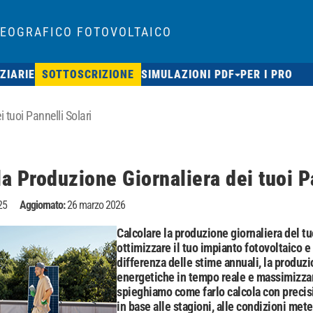
GEOGRAFICO FOTOVOLTAICO
ZIARIE
SOTTOSCRIZIONE
SIMULAZIONI PDF
PER I PRO
 tuoi Pannelli Solari
la Produzione Giornaliera dei tuoi P
25
Aggiornato:
26 marzo 2026
Calcolare la produzione giornaliera del t
ottimizzare il tuo impianto fotovoltaico e
differenza delle stime annuali, la produzio
energetiche in tempo reale e massimizzar
spieghiamo come farlo calcola con precisi
in base alle stagioni, alle condizioni me