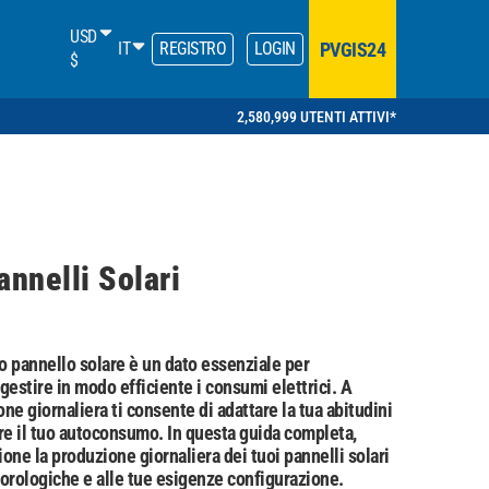
USD
PVGIS24
IT
REGISTRO
LOGIN
$
2,580,999 UTENTI ATTIVI*
annelli Solari
uo pannello solare è un dato essenziale per
 gestire in modo efficiente i consumi elettrici. A
ne giornaliera ti consente di adattare la tua abitudini
e il tuo autoconsumo. In questa guida completa,
one la produzione giornaliera dei tuoi pannelli solari
teorologiche e alle tue esigenze configurazione.