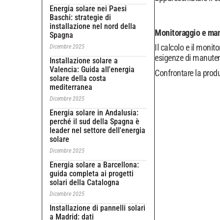
Energia solare nei Paesi
Baschi: strategie di
installazione nel nord della
Monitoraggio e man
Spagna
Il calcolo e il moni
Dicembre 2025
esigenze di manutenz
Installazione solare a
Valencia: Guida all'energia
Confrontare la produz
solare della costa
mediterranea
Dicembre 2025
Energia solare in Andalusia:
perché il sud della Spagna è
leader nel settore dell'energia
solare
Dicembre 2025
Energia solare a Barcellona:
guida completa ai progetti
solari della Catalogna
Dicembre 2025
Installazione di pannelli solari
a Madrid: dati