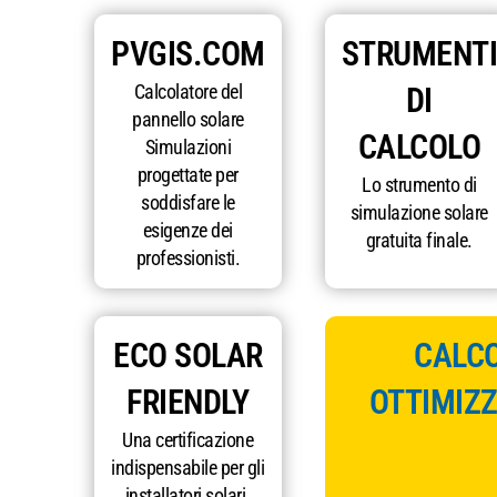
PVGIS.COM
STRUMENTI
Calcolatore del
DI
pannello solare
CALCOLO
Simulazioni
progettate per
Lo strumento di
soddisfare le
simulazione solare
esigenze dei
gratuita finale.
professionisti.
ECO SOLAR
CALCO
FRIENDLY
OTTIMIZ
Una certificazione
indispensabile per gli
installatori solari.