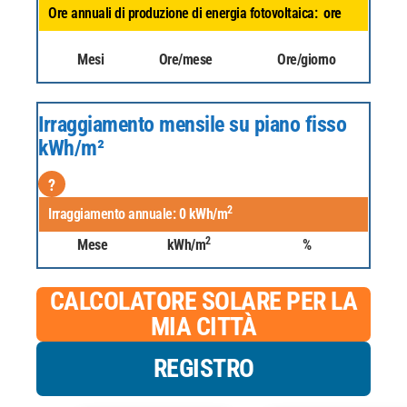
Ore annuali di produzione di energia fotovoltaica:
ore
Mesi
Ore/mese
Ore/giorno
Irraggiamento mensile su piano fisso
kWh/m²
?
2
Irraggiamento annuale:
0
kWh/m
2
Mese
kWh/m
%
CALCOLATORE SOLARE PER LA
MIA CITTÀ
REGISTRO