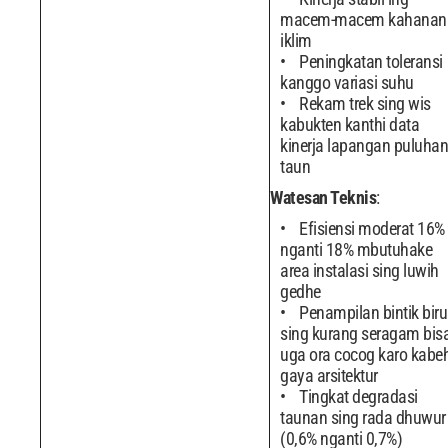
macem-macem kahanan
iklim
Peningkatan toleransi
kanggo variasi suhu
Rekam trek sing wis
kabukten kanthi data
kinerja lapangan puluhan
taun
Watesan Teknis
:
Efisiensi moderat 16%
nganti 18% mbutuhake
area instalasi sing luwih
gedhe
Penampilan bintik biru
sing kurang seragam bis
uga ora cocog karo kabe
gaya arsitektur
Tingkat degradasi
taunan sing rada dhuwur
(0,6% nganti 0,7%)