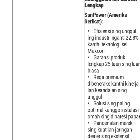
Lengkap
SunPower (Amerika
Serikat)
:
Efisiensi sing unggul
ing industri nganti 22.8%
kanthi teknologi sel
Maxeon
Garansi produk
lengkap 25 taun sing luar
biasa
Rega premium
dibenerake kanthi kinerja
lan keandalan sing
unggul
Solusi sing paling
optimal kanggo instalasi
omah sing dibatesi papa
Pangenalan merek
sing kuat lan jaringan
dealer sing ekstensif