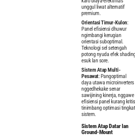
karo biaya-efektifitas
unggul liwat alternatif
premium.
Orientasi Timur-Kulon
:
Panel efisiensi dhuwur
ngimbangi kerugian
orientasi suboptimal.
Teknologi sel setengah
potong nyuda efek shadin
esuk lan sore.
Sistem Atap Multi-
Pesawat
: Pangoptimal
daya utawa microinverters
nggedhekake senar
sawijining kinerja, nggawe
efisiensi panel kurang kriti
tinimbang optimasi tingkat
sistem.
Sistem Atap Datar lan
Ground-Mount