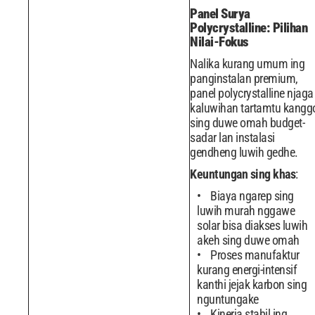
Panel Surya
Polycrystalline: Pilihan
Nilai-Fokus
Nalika kurang umum ing
panginstalan premium,
panel polycrystalline njaga
kaluwihan tartamtu kangg
sing duwe omah budget-
sadar lan instalasi
gendheng luwih gedhe.
Keuntungan sing khas
:
Biaya ngarep sing
luwih murah nggawe
solar bisa diakses luwih
akeh sing duwe omah
Proses manufaktur
kurang energi-intensif
kanthi jejak karbon sing
nguntungake
Kinerja stabil ing