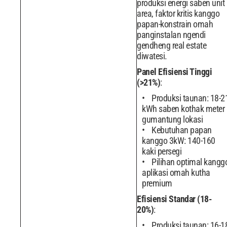
produksi energi saben unit
area, faktor kritis kanggo
papan-konstrain omah
panginstalan ngendi
gendheng real estate
diwatesi.
Panel Efisiensi Tinggi
(>21%)
:
Produksi taunan: 18-2
kWh saben kothak meter
gumantung lokasi
Kebutuhan papan
kanggo 3kW: 140-160
kaki persegi
Pilihan optimal kangg
aplikasi omah kutha
premium
Efisiensi Standar (18-
20%)
:
Produksi taunan: 16-1