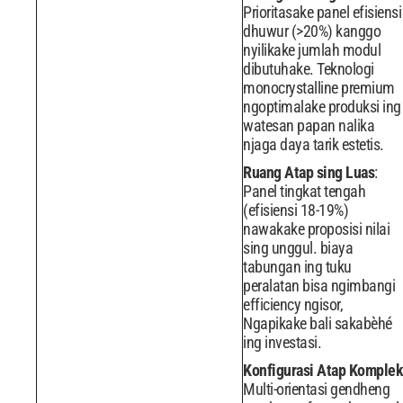
Prioritasake panel efisiensi
dhuwur (>20%) kanggo
nyilikake jumlah modul
dibutuhake. Teknologi
monocrystalline premium
ngoptimalake produksi ing
watesan papan nalika
njaga daya tarik estetis.
Ruang Atap sing Luas
:
Panel tingkat tengah
(efisiensi 18-19%)
nawakake proposisi nilai
sing unggul. biaya
tabungan ing tuku
peralatan bisa ngimbangi
efficiency ngisor,
Ngapikake bali sakabèhé
ing investasi.
Konfigurasi Atap Komplek
Multi-orientasi gendheng