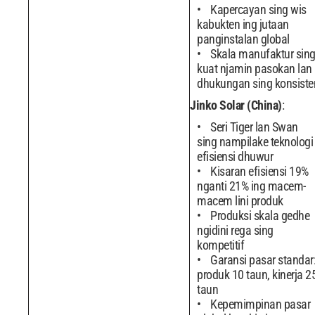
Kapercayan sing wis
kabukten ing jutaan
panginstalan global
Skala manufaktur sin
kuat njamin pasokan lan
dhukungan sing konsiste
Jinko Solar (China)
:
Seri Tiger lan Swan
sing nampilake teknologi
efisiensi dhuwur
Kisaran efisiensi 19%
nganti 21% ing macem-
macem lini produk
Produksi skala gedhe
ngidini rega sing
kompetitif
Garansi pasar standar
produk 10 taun, kinerja 2
taun
Kepemimpinan pasar