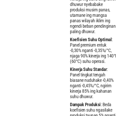
dhuwur nyebabake
produksi musim panas,
utamane ing mangsa
panas wilayah iklim ing
ngendi beban pendinginan
paling dhuwur.
Koefisien Suhu Optimal
:
Panel premium entuk
-0,30% nganti -0,35%/°C,
njaga 90% kinerja ing 140°
(60°C) suhu operasi.
Kinerja Suhu Standar
:
Panel tingkat tengah
biasane nuduhake -0,40%
nganti -0,45%/°C, ngirim
kinerja 85% ing kahanan
suhu dhuwur.
Dampak Produksi
: Beda
koefisien suhu ngasilake
produksi taunan 5% nganti