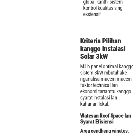
global kanthi sistem
kontrol kualitas sing
ekstensif
Kriteria Pilihan
kanggo Instalasi
Solar 3kW
Milih panel optimal kangg
sistem 3kW mbutuhake
nganalisa macem-macem
faktor technical lan
ekonomi tartamtu kanggo
syarat instalasi lan
kahanan lokal.
Watesan Roof Space lan
Syarat Efisiensi
Area gendheng winates
: