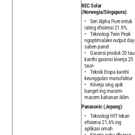
REC Solar
(Norwegia/Singapura)
:
Seri Alpha Pure entuk
rating efisiensi 21.9%.
Teknologi Twin Peak
ngoptimalake output day
saben panel
Garansi produk 20 tau
kanthi garansi kinerja 25
taun
Teknik Eropa kanthi
keunggulan manufaktur
Kinerja sing apik
banget ing macem-
macem kahanan iklim
Panasonic (Jepang)
:
Teknologi HIT tekan
efisiensi 21.6% ing
aplikasi omah
Kinerja suhu dhuwur