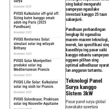
Surya
sing bakal mengaruhi
Desember 2025
sampeyan ngasilake
PVGIS Kalkulator off-grid off:
investasi kanggo 25 taun
Sizing batre kanggo omah
sabanjuré.
adoh ing Paris (2025
Pandhuan)
Pandhuan perbandingan
November 2025
lengkap iki nganalisa
PVGIS Renternes Solar:
macem-macem teknologi,
simulasi solar ing wilayah
merek, lan spesifikasi sin
Brittany
kasedhiya ing pasar saiki
November 2025
kanggo mbantu sampeyan
nggawe pilihan sing
PVGIS Solar Montpellier:
optimal adhedhasar syarat
produksi solar ing
Mediterranean Prancis
lan anggaran tartamtu.
November 2025
Teknologi Panel
PVGIS Lille Solar: Kalkulator
Surya kanggo
solar ing sisih lor Prancis
Sistem 3kW
November 2025
PVGIS Solordeaux: Prakiraan
Pasar panel surya global
solar ing Nouvelle-Aquitaine
nawakake sawetara