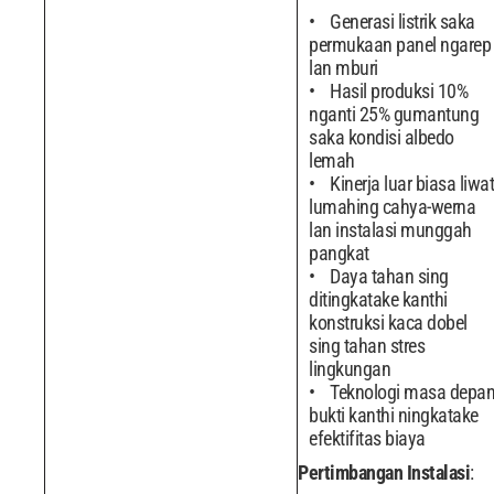
Generasi listrik saka
permukaan panel ngarep
lan mburi
Hasil produksi 10%
nganti 25% gumantung
saka kondisi albedo
lemah
Kinerja luar biasa liwat
lumahing cahya-werna
lan instalasi munggah
pangkat
Daya tahan sing
ditingkatake kanthi
konstruksi kaca dobel
sing tahan stres
lingkungan
Teknologi masa depan
bukti kanthi ningkatake
efektifitas biaya
Pertimbangan Instalasi
: