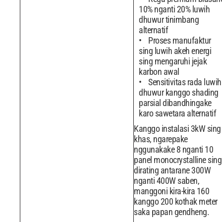
10% nganti 20% luwih
dhuwur tinimbang
alternatif
Proses manufaktur
sing luwih akeh energi
sing mengaruhi jejak
karbon awal
Sensitivitas rada luwih
dhuwur kanggo shading
parsial dibandhingake
karo sawetara alternatif
Kanggo instalasi 3kW sing
khas, ngarepake
nggunakake 8 nganti 10
panel monocrystalline sing
dirating antarane 300W
nganti 400W saben,
manggoni kira-kira 160
kanggo 200 kothak meter
saka papan gendheng.