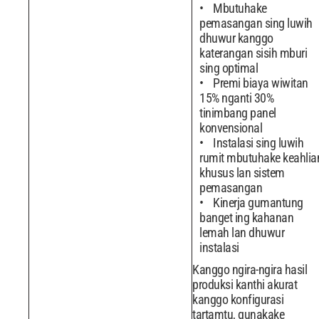
Mbutuhake
pemasangan sing luwih
dhuwur kanggo
katerangan sisih mburi
sing optimal
Premi biaya wiwitan
15% nganti 30%
tinimbang panel
konvensional
Instalasi sing luwih
rumit mbutuhake keahlia
khusus lan sistem
pemasangan
Kinerja gumantung
banget ing kahanan
lemah lan dhuwur
instalasi
Kanggo ngira-ngira hasil
produksi kanthi akurat
kanggo konfigurasi
tartamtu, gunakake