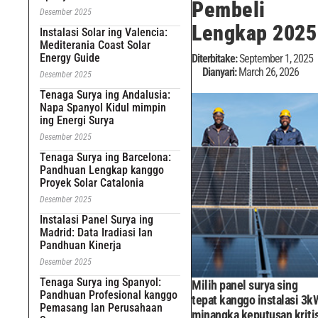
Pembeli
Desember 2025
Lengkap 2025
Instalasi Solar ing Valencia:
Mediterania Coast Solar
Energy Guide
Diterbitake:
September 1, 2025
Dianyari:
March 26, 2026
Desember 2025
Tenaga Surya ing Andalusia:
Napa Spanyol Kidul mimpin
ing Energi Surya
Desember 2025
Tenaga Surya ing Barcelona:
Pandhuan Lengkap kanggo
Proyek Solar Catalonia
Desember 2025
Instalasi Panel Surya ing
Madrid: Data Iradiasi lan
Pandhuan Kinerja
Desember 2025
Tenaga Surya ing Spanyol:
Milih panel surya sing
Pandhuan Profesional kanggo
tepat kanggo instalasi 3k
Pemasang lan Perusahaan
minangka keputusan kriti