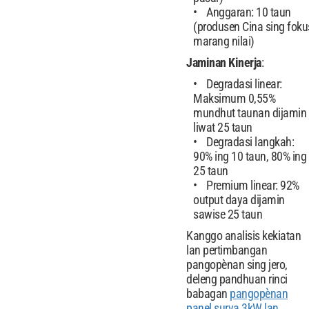
Anggaran: 10 taun
(produsen Cina sing foku
marang nilai)
Jaminan Kinerja
:
Degradasi linear:
Maksimum 0,55%
mundhut taunan dijamin
liwat 25 taun
Degradasi langkah:
90% ing 10 taun, 80% ing
25 taun
Premium linear: 92%
output daya dijamin
sawise 25 taun
Kanggo analisis kekiatan
lan pertimbangan
pangopènan sing jero,
deleng pandhuan rinci
babagan
pangopènan
panel surya 3kW lan