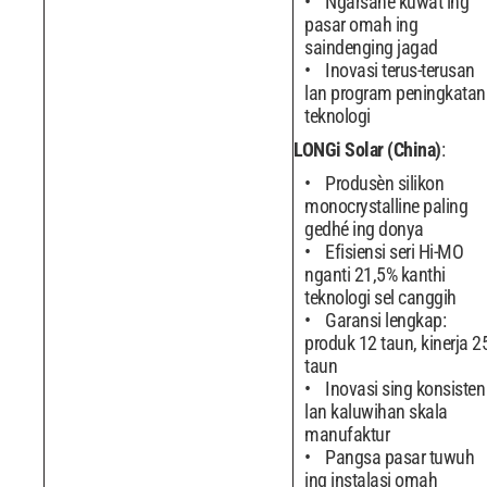
Ngarsane kuwat ing
pasar omah ing
saindenging jagad
Inovasi terus-terusan
lan program peningkatan
teknologi
LONGi Solar (China)
:
Produsèn silikon
monocrystalline paling
gedhé ing donya
Efisiensi seri Hi-MO
nganti 21,5% kanthi
teknologi sel canggih
Garansi lengkap:
produk 12 taun, kinerja 2
taun
Inovasi sing konsisten
lan kaluwihan skala
manufaktur
Pangsa pasar tuwuh
ing instalasi omah