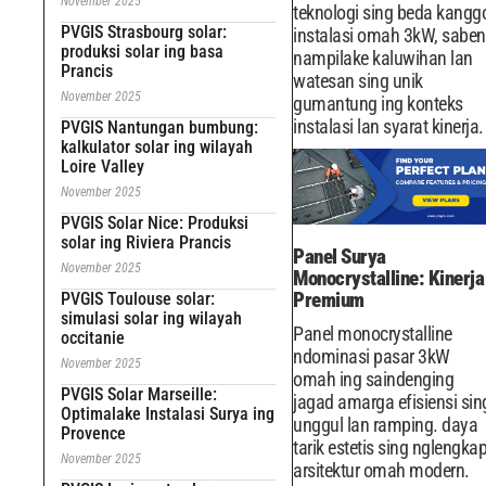
November 2025
teknologi sing beda kangg
PVGIS Strasbourg solar:
instalasi omah 3kW, saben
produksi solar ing basa
nampilake kaluwihan lan
Prancis
watesan sing unik
November 2025
gumantung ing konteks
instalasi lan syarat kinerja.
PVGIS Nantungan bumbung:
kalkulator solar ing wilayah
Loire Valley
November 2025
PVGIS Solar Nice: Produksi
solar ing Riviera Prancis
Panel Surya
November 2025
Monocrystalline: Kinerja
Premium
PVGIS Toulouse solar:
simulasi solar ing wilayah
Panel monocrystalline
occitanie
ndominasi pasar 3kW
November 2025
omah ing saindenging
PVGIS Solar Marseille:
jagad amarga efisiensi sin
Optimalake Instalasi Surya ing
unggul lan ramping. daya
Provence
tarik estetis sing nglengkap
November 2025
arsitektur omah modern.