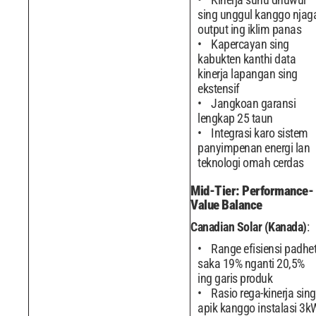
sing unggul kanggo njag
output ing iklim panas
Kapercayan sing
kabukten kanthi data
kinerja lapangan sing
ekstensif
Jangkoan garansi
lengkap 25 taun
Integrasi karo sistem
panyimpenan energi lan
teknologi omah cerdas
Mid-Tier: Performance-
Value Balance
Canadian Solar (Kanada)
:
Range efisiensi padhe
saka 19% nganti 20,5%
ing garis produk
Rasio rega-kinerja sing
apik kanggo instalasi 3k