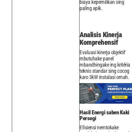
biaya kepemilikan sing
paling apik.
Analisis Kinerja
Komprehensif
Evaluasi kinerja objektif
mbutuhake panel
mbandhingake ing kritéria
teknis standar sing cocog
karo 3kW instalasi omah.
Hasil Energi saben Kaki
Persegi
Efisiensi nemtokake