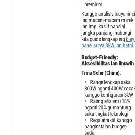
premium
Kanggo analisis biaya rinci
ing macem-macem merek
lan implikasi finansial
jangka panjang, hubungi
kita guide lengkap ing
biay
panel surya 3kW lan bathi
.
Budget-Friendly:
Aksesibilitas lan linuwih
Trina Solar (China)
:
Range lengkap saka
300W nganti 400W coco
kanggo konfigurasi 3kW
Rating efisiensi 18%
nganti 20% gumantung
saka tingkat teknologi
Rega atraktif kanggo
panginstalan budget-
sadar