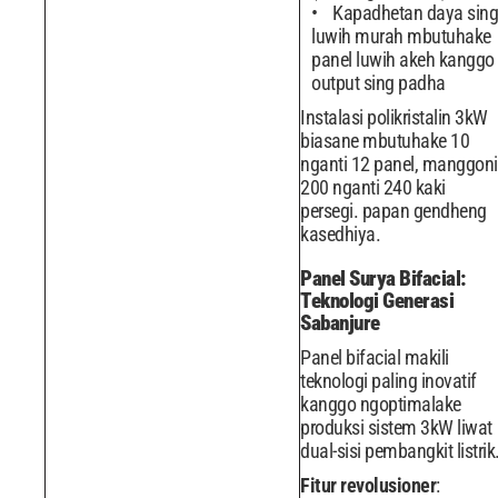
Kapadhetan daya sing
luwih murah mbutuhake
panel luwih akeh kanggo
output sing padha
Instalasi polikristalin 3kW
biasane mbutuhake 10
nganti 12 panel, manggoni
200 nganti 240 kaki
persegi. papan gendheng
kasedhiya.
Panel Surya Bifacial:
Teknologi Generasi
Sabanjure
Panel bifacial makili
teknologi paling inovatif
kanggo ngoptimalake
produksi sistem 3kW liwat
dual-sisi pembangkit listrik
Fitur revolusioner
: