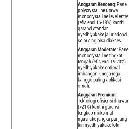
Anggaran Kenceng
: Panel
polycrystalline utawa
monocrystalline level entry
(efisiensi 16-18%) kanthi
garansi standar
nyedhiyakake jalur adopsi
solar sing bisa diakses.
Anggaran Moderate
: Pane
monocrystalline tingkat
tengah (efisiensi 19-20%)
nyedhiyakake optimal
imbangan kinerja-rega
kanggo paling aplikasi
omah.
Anggaran Premium
:
Teknologi efisiensi dhuwur
(>21%) kanthi garansi
lengkap maksimal
ngasilake jangka panjang
lan nyedhiyakake total