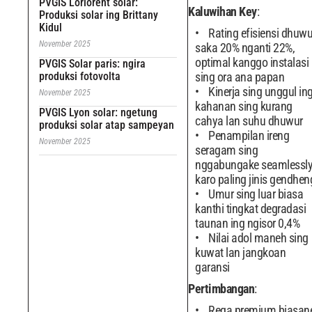
PVGIS Loriorent solar:
Kaluwihan Key
:
Produksi solar ing Brittany
Kidul
Rating efisiensi dhuwu
November 2025
saka 20% nganti 22%,
optimal kanggo instalasi
PVGIS Solar paris: ngira
produksi fotovolta
sing ora ana papan
Kinerja sing unggul in
November 2025
kahanan sing kurang
PVGIS Lyon solar: ngetung
cahya lan suhu dhuwur
produksi solar atap sampeyan
Penampilan ireng
November 2025
seragam sing
nggabungake seamlessl
karo paling jinis gendhen
Umur sing luar biasa
kanthi tingkat degradasi
taunan ing ngisor 0,4%
Nilai adol maneh sing
kuwat lan jangkoan
garansi
Pertimbangan
:
Rega premium biasan