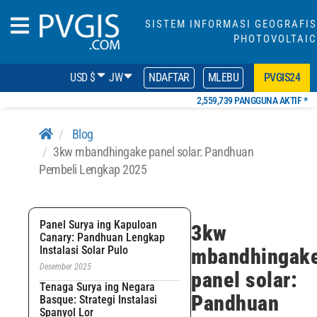
SISTEM INFORMASI GEOGRAFIS
PHOTOVOLTAIC
USD $
JW
NDAFTAR
MLEBU
PVGIS24
2,559,739 PANGGUNA AKTIF *
Blog
3kw mbandhingake panel solar: Pandhuan
Pembeli Lengkap 2025
Panel Surya ing Kapuloan
3kw
Canary: Pandhuan Lengkap
Instalasi Solar Pulo
mbandhingak
Desember 2025
panel solar:
Tenaga Surya ing Negara
Pandhuan
Basque: Strategi Instalasi
Spanyol Lor