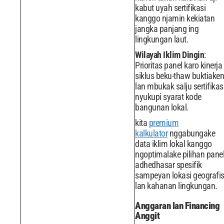
kabut uyah sertifikasi
kanggo njamin kekiatan
jangka panjang ing
lingkungan laut.
Wilayah Iklim Dingin
:
Prioritas panel karo kinerja
siklus beku-thaw buktiaken
lan mbukak salju sertifikas
nyukupi syarat kode
bangunan lokal.
kita
premium
kalkulator
nggabungake
data iklim lokal kanggo
ngoptimalake pilihan pane
adhedhasar spesifik
sampeyan lokasi geografi
lan kahanan lingkungan.
Anggaran lan Financing
Anggit