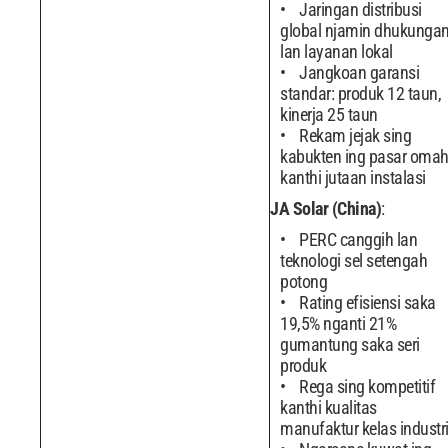
Jaringan distribusi
global njamin dhukunga
lan layanan lokal
Jangkoan garansi
standar: produk 12 taun,
kinerja 25 taun
Rekam jejak sing
kabukten ing pasar oma
kanthi jutaan instalasi
JA Solar (China)
:
PERC canggih lan
teknologi sel setengah
potong
Rating efisiensi saka
19,5% nganti 21%
gumantung saka seri
produk
Rega sing kompetitif
kanthi kualitas
manufaktur kelas industr