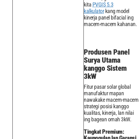
kita
PVGIS 5.3
kalkulator
kang model
kinerja panel bifacial ing
macem-macem kahanan.
Produsen Panel
Surya Utama
kanggo Sistem
3kW
Fitur pasar solar global
manufaktur mapan
nawakake macem-macem
strategi posisi kanggo
kualitas, kinerja, lan nilai
ing bagean omah 3kW.
Tingkat Premium:
Kaunggulan lan Garansi