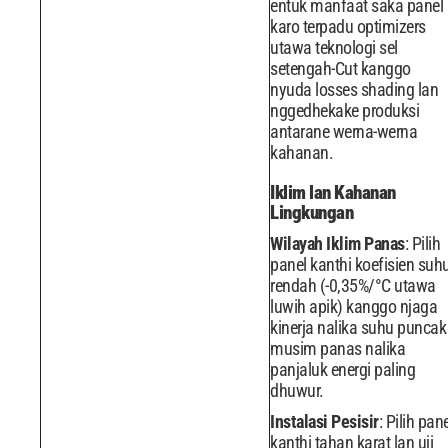
entuk manfaat saka panel
karo terpadu optimizers
utawa teknologi sel
setengah-Cut kanggo
nyuda losses shading lan
nggedhekake produksi
antarane werna-werna
kahanan.
Iklim lan Kahanan
Lingkungan
Wilayah Iklim Panas
: Pilih
panel kanthi koefisien suh
rendah (-0,35%/°C utawa
luwih apik) kanggo njaga
kinerja nalika suhu puncak
musim panas nalika
panjaluk energi paling
dhuwur.
Instalasi Pesisir
: Pilih pan
kanthi tahan karat lan uji