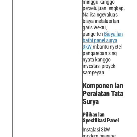
minggu kanggo
persetujuan lengkap.
Nalika ngevaluasi
biaya instalasi lan
garis wektu,
pangerten
Biaya lan
bathi panel surya
3kW
mbantu nyetel
pangarepan sing
nyata kanggo
investasi proyek
sampeyan.
Komponen lan
Peralatan Tata
Surya
Pilihan lan
Spesifikasi Panel
Instalasi 3kW
modern biasane