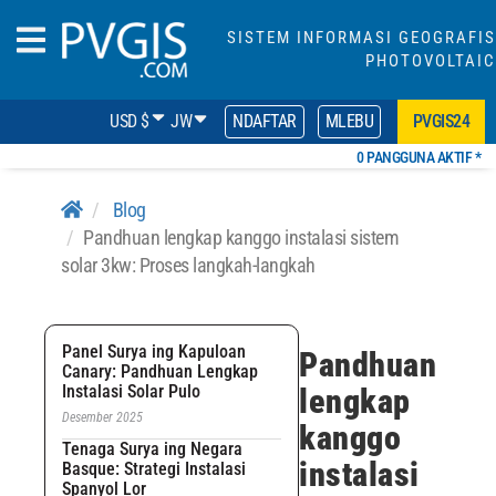
SISTEM INFORMASI GEOGRAFIS
PHOTOVOLTAIC
USD $
JW
NDAFTAR
MLEBU
PVGIS24
0 PANGGUNA AKTIF *
Blog
Pandhuan lengkap kanggo instalasi sistem
solar 3kw: Proses langkah-langkah
Panel Surya ing Kapuloan
Pandhuan
Canary: Pandhuan Lengkap
Instalasi Solar Pulo
lengkap
Desember 2025
kanggo
Tenaga Surya ing Negara
instalasi
Basque: Strategi Instalasi
Spanyol Lor