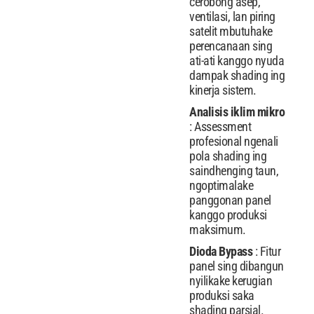
cerobong asep,
ventilasi, lan piring
satelit mbutuhake
perencanaan sing
ati-ati kanggo nyuda
dampak shading ing
kinerja sistem.
Analisis iklim mikro
: Assessment
profesional ngenali
pola shading ing
saindhenging taun,
ngoptimalake
panggonan panel
kanggo produksi
maksimum.
Dioda Bypass
: Fitur
panel sing dibangun
nyilikake kerugian
produksi saka
shading parsial.