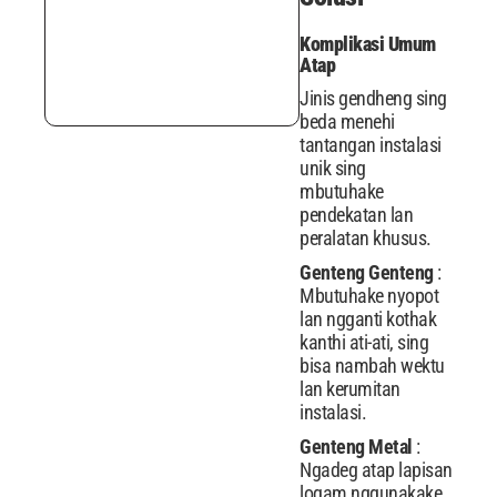
Komplikasi Umum
Atap
Jinis gendheng sing
beda menehi
tantangan instalasi
unik sing
mbutuhake
pendekatan lan
peralatan khusus.
Genteng Genteng
:
Mbutuhake nyopot
lan ngganti kothak
kanthi ati-ati, sing
bisa nambah wektu
lan kerumitan
instalasi.
Genteng Metal
:
Ngadeg atap lapisan
logam nggunakake