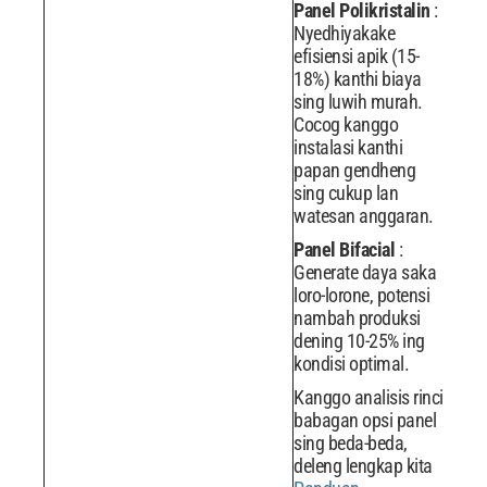
Panel Polikristalin
:
Nyedhiyakake
efisiensi apik (15-
18%) kanthi biaya
sing luwih murah.
Cocog kanggo
instalasi kanthi
papan gendheng
sing cukup lan
watesan anggaran.
Panel Bifacial
:
Generate daya saka
loro-lorone, potensi
nambah produksi
dening 10-25% ing
kondisi optimal.
Kanggo analisis rinci
babagan opsi panel
sing beda-beda,
deleng lengkap kita