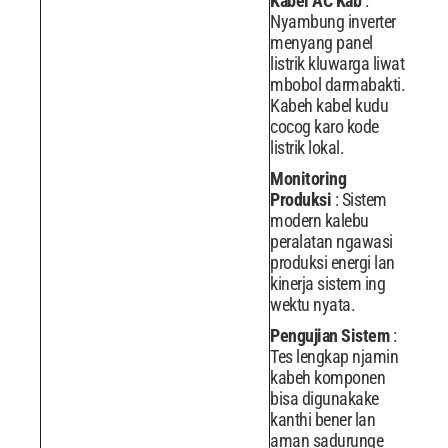
Kabel AC Kab
:
Nyambung inverter
menyang panel
listrik kluwarga liwat
mbobol darmabakti.
Kabeh kabel kudu
cocog karo kode
listrik lokal.
Monitoring
Produksi
: Sistem
modern kalebu
peralatan ngawasi
produksi energi lan
kinerja sistem ing
wektu nyata.
Pengujian Sistem
:
Tes lengkap njamin
kabeh komponen
bisa digunakake
kanthi bener lan
aman sadurunge