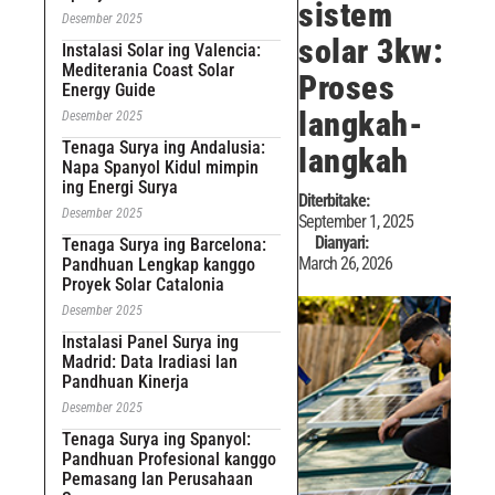
sistem
Desember 2025
solar 3kw:
Instalasi Solar ing Valencia:
Mediterania Coast Solar
Proses
Energy Guide
langkah-
Desember 2025
Tenaga Surya ing Andalusia:
langkah
Napa Spanyol Kidul mimpin
ing Energi Surya
Diterbitake:
Desember 2025
September 1, 2025
Dianyari:
Tenaga Surya ing Barcelona:
March 26, 2026
Pandhuan Lengkap kanggo
Proyek Solar Catalonia
Desember 2025
Instalasi Panel Surya ing
Madrid: Data Iradiasi lan
Pandhuan Kinerja
Desember 2025
Tenaga Surya ing Spanyol:
Pandhuan Profesional kanggo
Pemasang lan Perusahaan