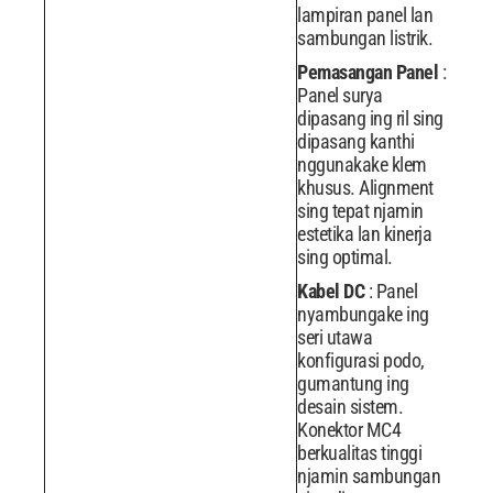
lampiran panel lan
sambungan listrik.
Pemasangan Panel
:
Panel surya
dipasang ing ril sing
dipasang kanthi
nggunakake klem
khusus. Alignment
sing tepat njamin
estetika lan kinerja
sing optimal.
Kabel DC
: Panel
nyambungake ing
seri utawa
konfigurasi podo,
gumantung ing
desain sistem.
Konektor MC4
berkualitas tinggi
njamin sambungan