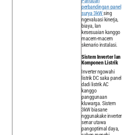
Panduan
perbandingan panel
surya 3kW
sing
ngevaluasi kinerja,
biaya, lan
kesesuaian kanggo
macem-macem
skenario instalasi.
Sistem Inverter lan
Komponen Listrik
Inverter ngowahi
listrik DC saka panel
dadi listrik AC
kanggo
panggunaan
kluwarga. Sistem
3kW biasane
nggunakake inverter
senar utawa
pangoptimal daya,
saben menehi