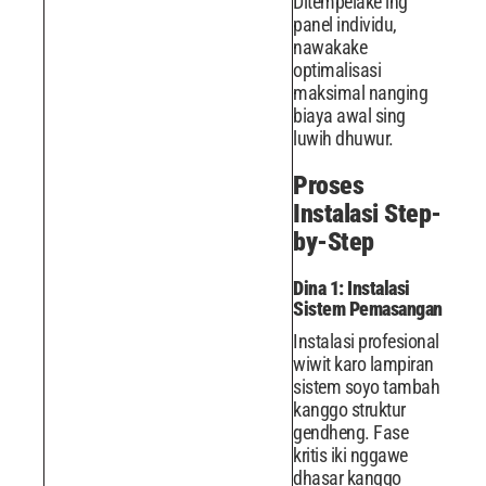
Ditempelake ing
panel individu,
nawakake
optimalisasi
maksimal nanging
biaya awal sing
luwih dhuwur.
Proses
Instalasi Step-
by-Step
Dina 1: Instalasi
Sistem Pemasangan
Instalasi profesional
wiwit karo lampiran
sistem soyo tambah
kanggo struktur
gendheng. Fase
kritis iki nggawe
dhasar kanggo