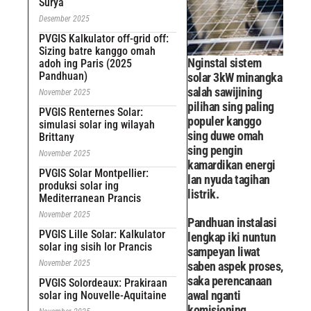
Surya
Desember 2025
PVGIS Kalkulator off-grid off:
Sizing batre kanggo omah
Nginstal sistem
adoh ing Paris (2025
Pandhuan)
solar 3kW minangka
salah sawijining
November 2025
pilihan sing paling
PVGIS Renternes Solar:
populer kanggo
simulasi solar ing wilayah
sing duwe omah
Brittany
sing pengin
November 2025
kamardikan energi
PVGIS Solar Montpellier:
lan nyuda tagihan
produksi solar ing
listrik.
Mediterranean Prancis
November 2025
Pandhuan instalasi
PVGIS Lille Solar: Kalkulator
lengkap iki nuntun
solar ing sisih lor Prancis
sampeyan liwat
November 2025
saben aspek proses,
saka perencanaan
PVGIS Solordeaux: Prakiraan
awal nganti
solar ing Nouvelle-Aquitaine
komisioning