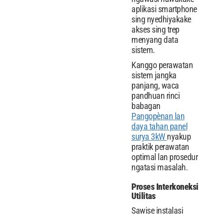
aplikasi smartphone
sing nyedhiyakake
akses sing trep
menyang data
sistem.
Kanggo perawatan
sistem jangka
panjang, waca
pandhuan rinci
babagan
Pangopènan lan
daya tahan panel
surya 3kW
nyakup
praktik perawatan
optimal lan prosedur
ngatasi masalah.
Proses Interkoneksi
Utilitas
Sawise instalasi