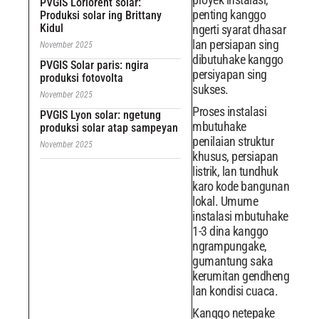
PVGIS Loriorent solar:
penting kanggo
Produksi solar ing Brittany
Kidul
ngerti syarat dhasar
lan persiapan sing
November 2025
dibutuhake kanggo
PVGIS Solar paris: ngira
persiyapan sing
produksi fotovolta
sukses.
November 2025
Proses instalasi
PVGIS Lyon solar: ngetung
mbutuhake
produksi solar atap sampeyan
penilaian struktur
November 2025
khusus, persiapan
listrik, lan tundhuk
karo kode bangunan
lokal. Umume
instalasi mbutuhake
1-3 dina kanggo
ngrampungake,
gumantung saka
kerumitan gendheng
lan kondisi cuaca.
Kanggo netepake