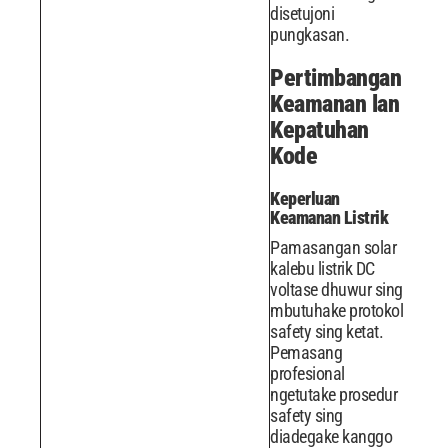
disetujoni
pungkasan.
Pertimbangan
Keamanan lan
Kepatuhan
Kode
Keperluan
Keamanan Listrik
Pamasangan solar
kalebu listrik DC
voltase dhuwur sing
mbutuhake protokol
safety sing ketat.
Pemasang
profesional
ngetutake prosedur
safety sing
diadegake kanggo