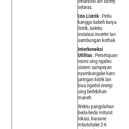
struktural lan safety
selaras.
Izin Listrik
: Perlu
kanggo kabeh karya
listrik, kalebu
instalasi inverter lan
sambungan kothak.
Interkoneksi
Utilitas
: Persetujuan
resmi sing ngidini
sistem sampeyan
nyambungake karo
jaringan listrik lan
bisa ngedol energi
sing berlebihan
maneh.
Wektu pangolahan
beda-beda miturut
lokasi, biasane
mbutuhake 2-6