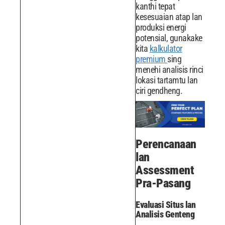
kanthi tepat
kesesuaian atap lan
produksi energi
potensial, gunakake
kita
kalkulator
premium
sing
menehi analisis rinci
lokasi tartamtu lan
ciri gendheng.
Perencanaan
lan
Assessment
Pra-Pasang
Evaluasi Situs lan
Analisis Genteng