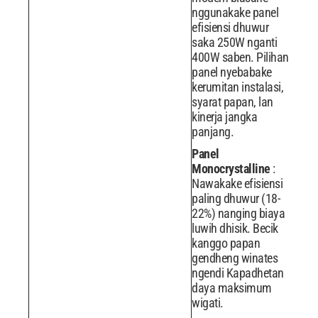
nggunakake panel
efisiensi dhuwur
saka 250W nganti
400W saben. Pilihan
panel nyebabake
kerumitan instalasi,
syarat papan, lan
kinerja jangka
panjang.
Panel
Monocrystalline
:
Nawakake efisiensi
paling dhuwur (18-
22%) nanging biaya
luwih dhisik. Becik
kanggo papan
gendheng winates
ngendi Kapadhetan
daya maksimum
wigati.