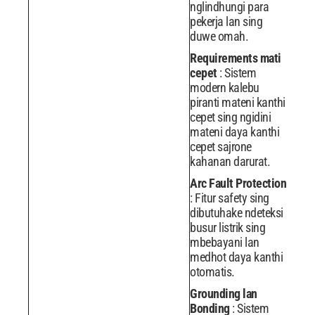
nglindhungi para
pekerja lan sing
duwe omah.
Requirements mati
cepet
: Sistem
modern kalebu
piranti mateni kanthi
cepet sing ngidini
mateni daya kanthi
cepet sajrone
kahanan darurat.
Arc Fault Protection
: Fitur safety sing
dibutuhake ndeteksi
busur listrik sing
mbebayani lan
medhot daya kanthi
otomatis.
Grounding lan
Bonding
: Sistem