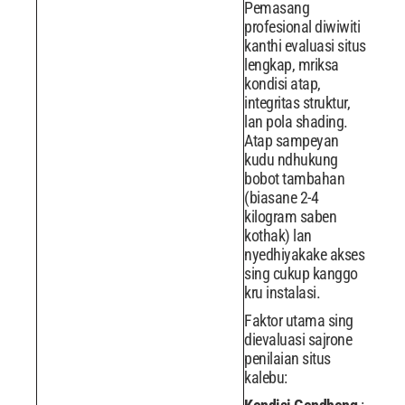
Pemasang
profesional diwiwiti
kanthi evaluasi situs
lengkap, mriksa
kondisi atap,
integritas struktur,
lan pola shading.
Atap sampeyan
kudu ndhukung
bobot tambahan
(biasane 2-4
kilogram saben
kothak) lan
nyedhiyakake akses
sing cukup kanggo
kru instalasi.
Faktor utama sing
dievaluasi sajrone
penilaian situs
kalebu: