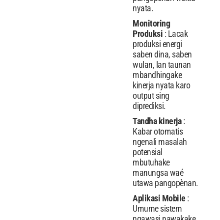
nyata.
Monitoring
Produksi
: Lacak
produksi energi
saben dina, saben
wulan, lan taunan
mbandhingake
kinerja nyata karo
output sing
diprediksi.
Tandha kinerja
:
Kabar otomatis
ngenali masalah
potensial
mbutuhake
manungsa waé
utawa pangopènan.
Aplikasi Mobile
:
Umume sistem
ngawasi nawakake