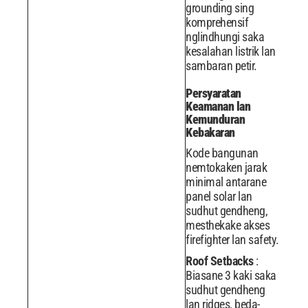
grounding sing
komprehensif
nglindhungi saka
kesalahan listrik lan
sambaran petir.
Persyaratan
Keamanan lan
Kemunduran
Kebakaran
Kode bangunan
nemtokaken jarak
minimal antarane
panel solar lan
sudhut gendheng,
mesthekake akses
firefighter lan safety.
Roof Setbacks
:
Biasane 3 kaki saka
sudhut gendheng
lan ridges, beda-