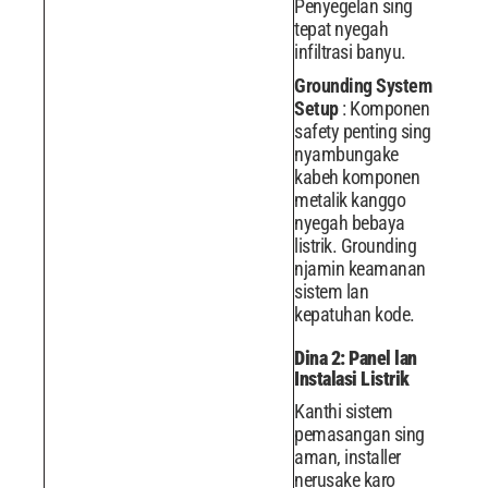
Penyegelan sing
tepat nyegah
infiltrasi banyu.
Grounding System
Setup
: Komponen
safety penting sing
nyambungake
kabeh komponen
metalik kanggo
nyegah bebaya
listrik. Grounding
njamin keamanan
sistem lan
kepatuhan kode.
Dina 2: Panel lan
Instalasi Listrik
Kanthi sistem
pemasangan sing
aman, installer
nerusake karo