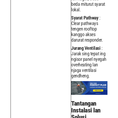
beda miturut syarat
lokal.
Syarat Pathway
:
Clear pathways
tengen rooftop
kanggo akses
darurat responder.
Jurang Ventilasi
:
Jarak sing tepat ing
ngisor panel nyegah
overheating lan
njaga ventilasi
gendheng.
Tantangan
Instalasi lan
Solusi