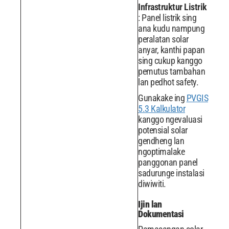
Infrastruktur Listrik
: Panel listrik sing
ana kudu nampung
peralatan solar
anyar, kanthi papan
sing cukup kanggo
pemutus tambahan
lan pedhot safety.
Gunakake ing
PVGIS
5.3 Kalkulator
kanggo ngevaluasi
potensial solar
gendheng lan
ngoptimalake
panggonan panel
sadurunge instalasi
diwiwiti.
Ijin lan
Dokumentasi