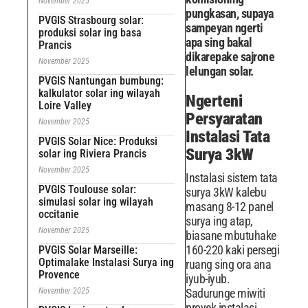
November 2025
pungkasan, supaya
PVGIS Strasbourg solar:
sampeyan ngerti
produksi solar ing basa
apa sing bakal
Prancis
dikarepake sajrone
November 2025
lelungan solar.
PVGIS Nantungan bumbung:
kalkulator solar ing wilayah
Ngerteni
Loire Valley
Persyaratan
November 2025
Instalasi Tata
PVGIS Solar Nice: Produksi
Surya 3kW
solar ing Riviera Prancis
November 2025
Instalasi sistem tata
PVGIS Toulouse solar:
surya 3kW kalebu
simulasi solar ing wilayah
masang 8-12 panel
occitanie
surya ing atap,
November 2025
biasane mbutuhake
160-220 kaki persegi
PVGIS Solar Marseille:
Optimalake Instalasi Surya ing
ruang sing ora ana
Provence
iyub-iyub.
November 2025
Sadurunge miwiti
proyek instalasi,