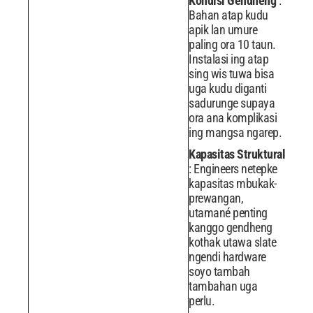
Kondisi Gendheng
:
Bahan atap kudu
apik lan umure
paling ora 10 taun.
Instalasi ing atap
sing wis tuwa bisa
uga kudu diganti
sadurunge supaya
ora ana komplikasi
ing mangsa ngarep.
Kapasitas Struktural
: Engineers netepke
kapasitas mbukak-
prewangan,
utamané penting
kanggo gendheng
kothak utawa slate
ngendi hardware
soyo tambah
tambahan uga
perlu.