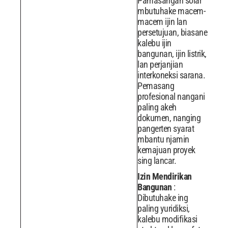
Pamasangan solar
mbutuhake macem-
macem ijin lan
persetujuan, biasane
kalebu ijin
bangunan, ijin listrik,
lan perjanjian
interkoneksi sarana.
Pemasang
profesional nangani
paling akeh
dokumen, nanging
pangerten syarat
mbantu njamin
kemajuan proyek
sing lancar.
Izin Mendirikan
Bangunan
:
Dibutuhake ing
paling yuridiksi,
kalebu modifikasi