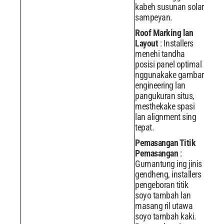
kabeh susunan solar
sampeyan.
Roof Marking lan
Layout
: Installers
menehi tandha
posisi panel optimal
nggunakake gambar
engineering lan
pangukuran situs,
mesthekake spasi
lan alignment sing
tepat.
Pemasangan Titik
Pemasangan
:
Gumantung ing jinis
gendheng, installers
pengeboran titik
soyo tambah lan
masang ril utawa
soyo tambah kaki.