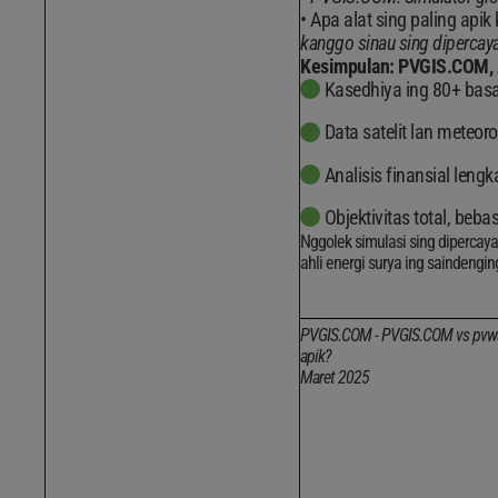
Apa alat sing paling apik 
kanggo sinau sing dipercaya,
Kesimpulan: PVGIS.COM, Al
Kasedhiya ing 80+ basa
Data satelit lan meteor
Analisis finansial lengk
Objektivitas total, beb
Nggolek simulasi sing dipercay
ahli energi surya ing saindengin
PVGIS.COM - PVGIS.COM vs pvwatts
apik?
Maret 2025