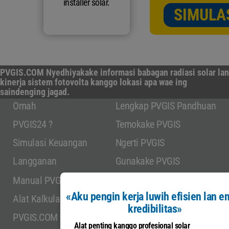
installer solar.
SIMULA
PVGIS.COM Nyedhiyakake informasi babagan radiasi solar lan
kinerja sistem fotovolta kanggo lokasi apa wae ing
saindenging jagad.
Omah
Lengkap PVGIS Pandhuan
PVGIS24 ?
Temokake PVGIS
Simulasi Keuangan
Ngerti PVGIS
Langganan
Gunakake PVGIS
Manual PVGIS 5.3
Bandhingake konfigurasi
«Aku pengin kerja luwih efisien lan e
Alat Kalkulasi
Data khusus
kredibilitas»
PVGIS.COM
Hubungi
Alat penting kanggo profesional solar