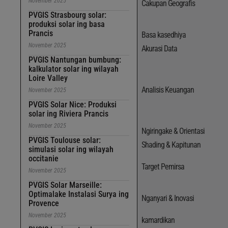
November 2025
Cakupan Geografis
PVGIS Strasbourg solar:
produksi solar ing basa
Prancis
Basa kasedhiya
November 2025
Akurasi Data
PVGIS Nantungan bumbung:
kalkulator solar ing wilayah
Loire Valley
Analisis Keuangan
November 2025
PVGIS Solar Nice: Produksi
solar ing Riviera Prancis
November 2025
Ngiringake & Orientasi
PVGIS Toulouse solar:
Shading & Kapitunan
simulasi solar ing wilayah
occitanie
Target Pemirsa
November 2025
PVGIS Solar Marseille:
Optimalake Instalasi Surya ing
Nganyari & Inovasi
Provence
November 2025
kamardikan