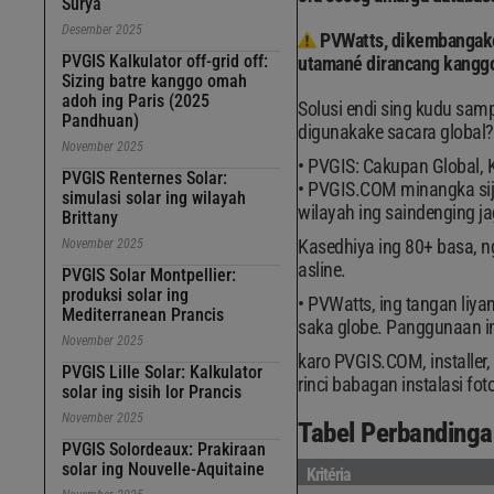
Surya
Desember 2025
PVWatts, dikembangake
PVGIS Kalkulator off-grid off:
utamané dirancang kanggo 
Sizing batre kanggo omah
adoh ing Paris (2025
Solusi endi sing kudu samp
Pandhuan)
digunakake sacara global?
November 2025
PVGIS: Cakupan Global, 
PVGIS Renternes Solar:
PVGIS.COM minangka siji-s
simulasi solar ing wilayah
wilayah ing saindenging j
Brittany
Kasedhiya ing 80+ basa, n
November 2025
asline.
PVGIS Solar Montpellier:
produksi solar ing
PVWatts, ing tangan liya
Mediterranean Prancis
saka globe. Panggunaan ing
November 2025
karo PVGIS.COM, installer, 
PVGIS Lille Solar: Kalkulator
rinci babagan instalasi foto
solar ing sisih lor Prancis
November 2025
Tabel Perbanding
PVGIS Solordeaux: Prakiraan
solar ing Nouvelle-Aquitaine
Kritéria