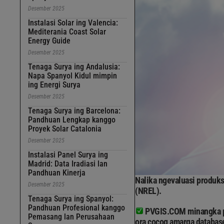
Desember 2025
Instalasi Solar ing Valencia:
Mediterania Coast Solar
Energy Guide
Desember 2025
Tenaga Surya ing Andalusia:
Napa Spanyol Kidul mimpin
ing Energi Surya
Desember 2025
Tenaga Surya ing Barcelona:
Pandhuan Lengkap kanggo
Proyek Solar Catalonia
Desember 2025
Instalasi Panel Surya ing
Madrid: Data Iradiasi lan
Pandhuan Kinerja
Nalika ngevaluasi produksi
Desember 2025
(NREL).
Tenaga Surya ing Spanyol:
Pandhuan Profesional kanggo
PVGIS.COM minangka pla
Pemasang lan Perusahaan
ora cocog amarga database 