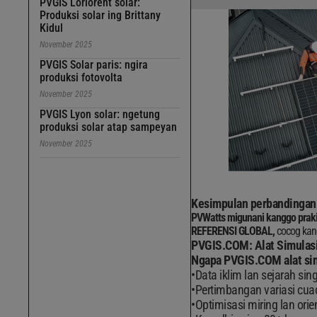
PVGIS Loriorent solar:
Produksi solar ing Brittany
Kidul
November 2025
PVGIS Solar paris: ngira
produksi fotovolta
November 2025
PVGIS Lyon solar: ngetung
produksi solar atap sampeyan
November 2025
Kesimpulan perbandingan
PVWatts migunani kanggo prakir
REFERENSI GLOBAL,
cocog kang
PVGIS.COM: Alat Simulasi
Ngapa PVGIS.COM alat sin
Data iklim lan sejarah sin
Pertimbangan variasi cua
Optimisasi miring lan orie