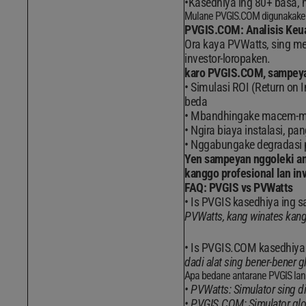
Kasedhiya ing 80+ basa, n
Mulane PVGIS.COM digunakake de
PVGIS.COM: Analisis Keuan
Ora kaya PVWatts, sing me
investor-loropaken.
karo PVGIS.COM, sampeya
Simulasi ROI (Return on I
beda
Mbandhingake macem-macem
Ngira biaya instalasi, pa
Nggabungake degradasi pa
Yen sampeyan nggoleki ana
kanggo profesional lan inv
FAQ: PVGIS vs PVWatts
Is PVGIS kasedhiya ing s
PVWatts, kang winates kangg
Is PVGIS.COM kasedhiya 
dadi alat sing bener-bener g
Apa bedane antarane PVGIS la
PVWatts: Simulator sing d
PVGIS.COM: Simulator globa