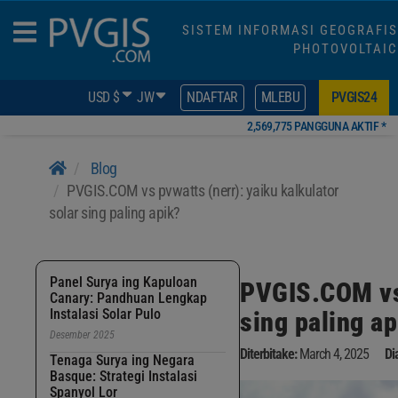
SISTEM INFORMASI GEOGRAFIS
PHOTOVOLTAIC
USD $
JW
NDAFTAR
MLEBU
PVGIS24
2,569,775 PANGGUNA AKTIF *
Blog
PVGIS.COM vs pvwatts (nerr): yaiku kalkulator
solar sing paling apik?
Panel Surya ing Kapuloan
PVGIS.COM vs 
Canary: Pandhuan Lengkap
Instalasi Solar Pulo
sing paling ap
Desember 2025
Diterbitake:
March 4, 2025
Di
Tenaga Surya ing Negara
Basque: Strategi Instalasi
Spanyol Lor