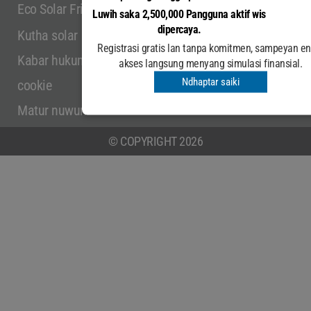
Eco Solar Friendly
Peta Situs
Luwih saka 2,500,000 Pangguna aktif wis
dipercaya.
* Pangguna aktif ing saindenging jagad
Kutha solar
Sumber: Analytics.google.com
Registrasi gratis lan tanpa komitmen, sampeyan en
Kabar hukum
akses langsung menyang simulasi finansial.
Ndhaptar saiki
cookie
Matur nuwun
© COPYRIGHT 2026