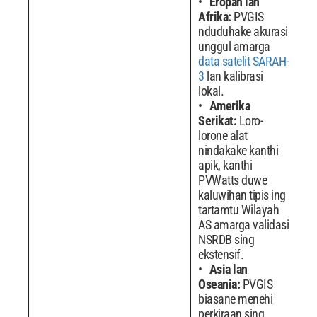
Eropah lan
Afrika:
PVGIS
nduduhake akurasi
unggul amarga
data satelit SARAH-
3
lan kalibrasi
lokal.
Amerika
Serikat:
Loro-
lorone alat
nindakake kanthi
apik, kanthi
PVWatts duwe
kaluwihan tipis ing
tartamtu Wilayah
AS amarga validasi
NSRDB sing
ekstensif.
Asia lan
Oseania:
PVGIS
biasane menehi
perkiraan sing