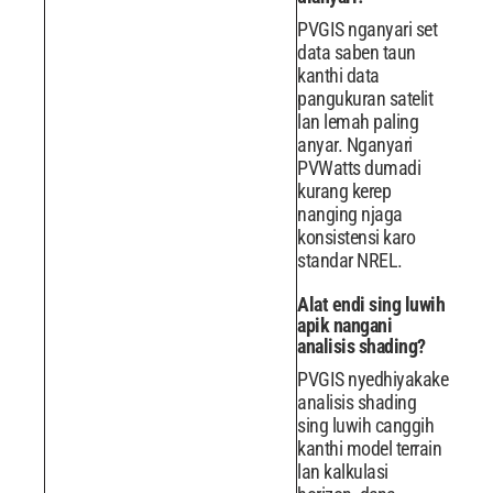
PVGIS nganyari set
data saben taun
kanthi data
pangukuran satelit
lan lemah paling
anyar. Nganyari
PVWatts dumadi
kurang kerep
nanging njaga
konsistensi karo
standar NREL.
Alat endi sing luwih
apik nangani
analisis shading?
PVGIS nyedhiyakake
analisis shading
sing luwih canggih
kanthi model terrain
lan kalkulasi