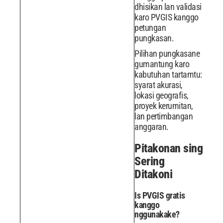
dhisikan lan validasi
karo PVGIS kanggo
petungan
pungkasan.
Pilihan pungkasane
gumantung karo
kabutuhan tartamtu:
syarat akurasi,
lokasi geografis,
proyek kerumitan,
lan pertimbangan
anggaran.
Pitakonan sing
Sering
Ditakoni
Is PVGIS gratis
kanggo
nggunakake?