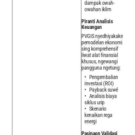
dampak owah-
owahan iklim
Piranti Analisis
Keuangan
PVGIS nyedhiyakake
pemodelan ekonomi
sing komprehensif
liwat alat finansial
khusus, ngewangi
pangguna ngetung:
Pengembalian
investasi (ROI)
Payback suwé
Analisis biaya
siklus urip
Skenario
kenaikan rega
energi
Pasinaon Validasi