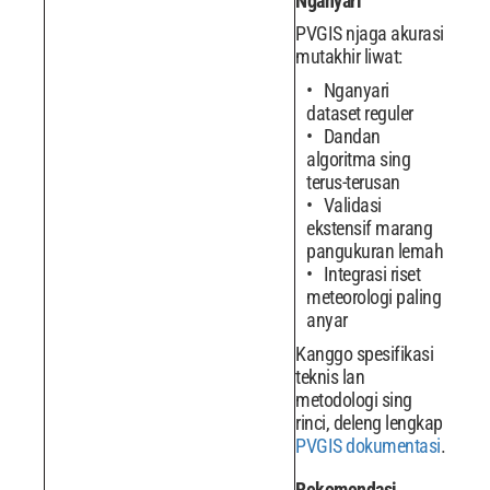
Nganyari
PVGIS njaga akurasi
mutakhir liwat:
Nganyari
dataset reguler
Dandan
algoritma sing
terus-terusan
Validasi
ekstensif marang
pangukuran lemah
Integrasi riset
meteorologi paling
anyar
Kanggo spesifikasi
teknis lan
metodologi sing
rinci, deleng lengkap
PVGIS dokumentasi
.
Rekomendasi