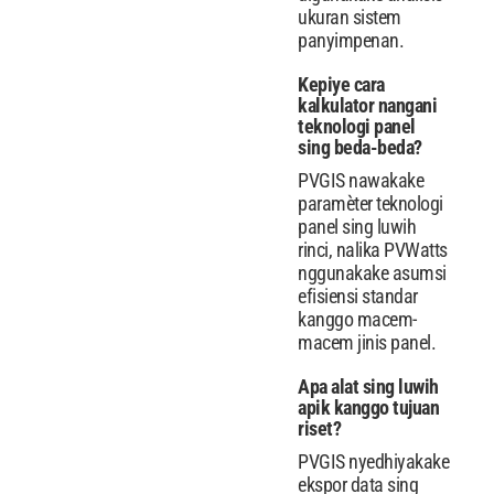
ukuran sistem
panyimpenan.
Kepiye cara
kalkulator nangani
teknologi panel
sing beda-beda?
PVGIS nawakake
paramèter teknologi
panel sing luwih
rinci, nalika PVWatts
nggunakake asumsi
efisiensi standar
kanggo macem-
macem jinis panel.
Apa alat sing luwih
apik kanggo tujuan
riset?
PVGIS nyedhiyakake
ekspor data sing