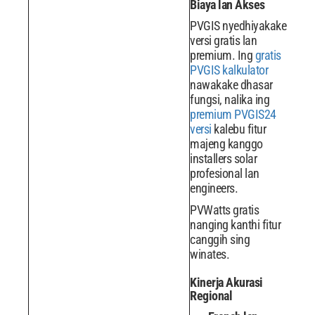
Biaya lan Akses
PVGIS nyedhiyakake
versi gratis lan
premium. Ing
gratis
PVGIS kalkulator
nawakake dhasar
fungsi, nalika ing
premium PVGIS24
versi
kalebu fitur
majeng kanggo
installers solar
profesional lan
engineers.
PVWatts gratis
nanging kanthi fitur
canggih sing
winates.
Kinerja Akurasi
Regional