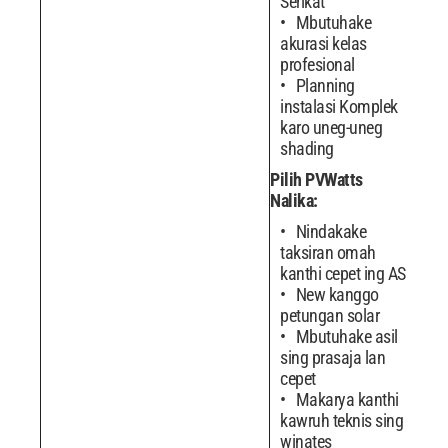
Serikat
Mbutuhake
akurasi kelas
profesional
Planning
instalasi Komplek
karo uneg-uneg
shading
Pilih PVWatts
Nalika:
Nindakake
taksiran omah
kanthi cepet ing AS
New kanggo
petungan solar
Mbutuhake asil
sing prasaja lan
cepet
Makarya kanthi
kawruh teknis sing
winates