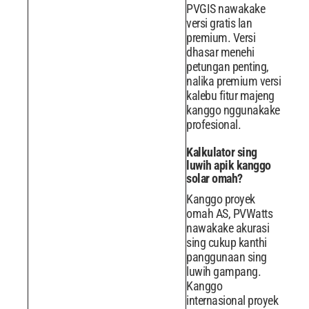
PVGIS nawakake
versi gratis lan
premium. Versi
dhasar menehi
petungan penting,
nalika premium versi
kalebu fitur majeng
kanggo nggunakake
profesional.
Kalkulator sing
luwih apik kanggo
solar omah?
Kanggo proyek
omah AS, PVWatts
nawakake akurasi
sing cukup kanthi
panggunaan sing
luwih gampang.
Kanggo
internasional proyek