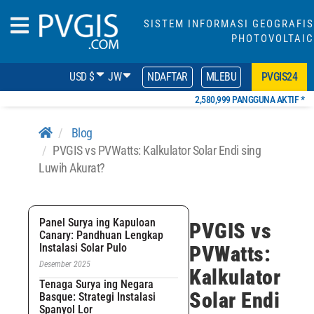
SISTEM INFORMASI GEOGRAFIS
PHOTOVOLTAIC
USD $
JW
NDAFTAR
MLEBU
PVGIS24
2,580,999 PANGGUNA AKTIF *
Blog
PVGIS vs PVWatts: Kalkulator Solar Endi sing
Luwih Akurat?
Panel Surya ing Kapuloan
PVGIS vs
Canary: Pandhuan Lengkap
Instalasi Solar Pulo
PVWatts:
Desember 2025
Kalkulator
Tenaga Surya ing Negara
Solar Endi
Basque: Strategi Instalasi
Spanyol Lor