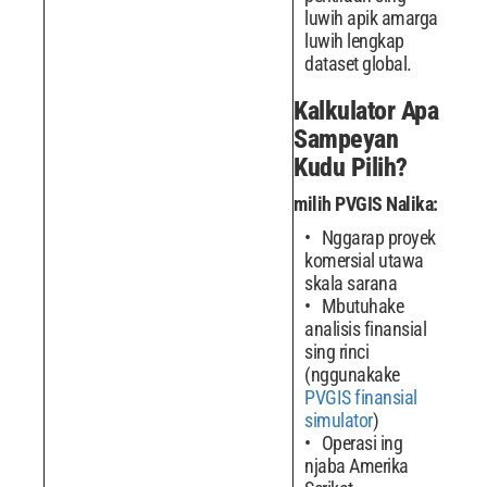
luwih apik amarga
luwih lengkap
dataset global.
Kalkulator Apa
Sampeyan
Kudu Pilih?
milih PVGIS Nalika:
Nggarap proyek
komersial utawa
skala sarana
Mbutuhake
analisis finansial
sing rinci
(nggunakake
PVGIS finansial
simulator
)
Operasi ing
njaba Amerika