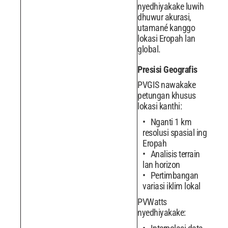
nyedhiyakake luwih
dhuwur akurasi,
utamané kanggo
lokasi Eropah lan
global.
Presisi Geografis
PVGIS nawakake
petungan khusus
lokasi kanthi:
Nganti 1 km
resolusi spasial ing
Eropah
Analisis terrain
lan horizon
Pertimbangan
variasi iklim lokal
PVWatts
nyedhiyakake: