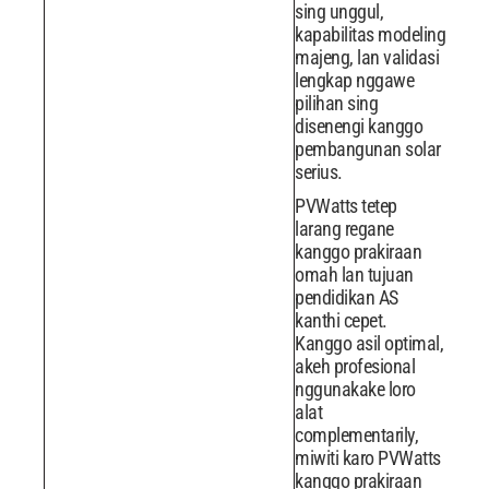
sing unggul,
kapabilitas modeling
majeng, lan validasi
lengkap nggawe
pilihan sing
disenengi kanggo
pembangunan solar
serius.
PVWatts tetep
larang regane
kanggo prakiraan
omah lan tujuan
pendidikan AS
kanthi cepet.
Kanggo asil optimal,
akeh profesional
nggunakake loro
alat
complementarily,
miwiti karo PVWatts
kanggo prakiraan