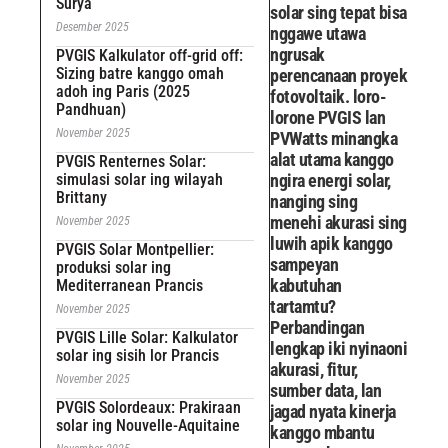
Surya
solar sing tepat bisa
Desember 2025
nggawe utawa
ngrusak
PVGIS Kalkulator off-grid off:
Sizing batre kanggo omah
perencanaan proyek
adoh ing Paris (2025
fotovoltaik. loro-
Pandhuan)
lorone PVGIS lan
November 2025
PVWatts minangka
alat utama kanggo
PVGIS Renternes Solar:
simulasi solar ing wilayah
ngira energi solar,
Brittany
nanging sing
menehi akurasi sing
November 2025
luwih apik kanggo
PVGIS Solar Montpellier:
sampeyan
produksi solar ing
kabutuhan
Mediterranean Prancis
tartamtu?
November 2025
Perbandingan
PVGIS Lille Solar: Kalkulator
lengkap iki nyinaoni
solar ing sisih lor Prancis
akurasi, fitur,
November 2025
sumber data, lan
PVGIS Solordeaux: Prakiraan
jagad nyata kinerja
solar ing Nouvelle-Aquitaine
kanggo mbantu