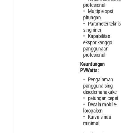
profesional
Multiple opsi
pitungan
Parameter teknis
sing rinci
Kapabilitas
ekspor kanggo
panggunaan
profesional
Keuntungan
PVWatts:
Pengalaman
pangguna sing
disederhanakake
petungan cepet
Desain mobile-
loropaken
Kurva sinau
minimal