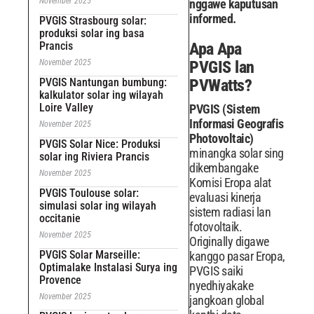
November 2025
nggawe kaputusan
informed.
PVGIS Strasbourg solar:
produksi solar ing basa
Prancis
Apa Apa
November 2025
PVGIS lan
PVGIS Nantungan bumbung:
PVWatts?
kalkulator solar ing wilayah
Loire Valley
PVGIS (Sistem
Informasi Geografis
November 2025
Photovoltaic)
PVGIS Solar Nice: Produksi
minangka solar sing
solar ing Riviera Prancis
dikembangake
November 2025
Komisi Eropa alat
PVGIS Toulouse solar:
evaluasi kinerja
simulasi solar ing wilayah
sistem radiasi lan
occitanie
fotovoltaik.
November 2025
Originally digawe
PVGIS Solar Marseille:
kanggo pasar Eropa,
Optimalake Instalasi Surya ing
PVGIS saiki
Provence
nyedhiyakake
November 2025
jangkoan global