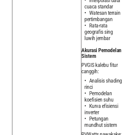
Interpolasi data
cuaca standar
Watesan terrain
pertimbangan
Rata-rata
geografis sing
luwih jembar
Akurasi Pemodelan
Sistem
PVGIS kalebu fitur
canggih:
Analisis shading
rinci
Pemodelan
koefisien suhu
Kurva efisiensi
inverter
Petungan
mundhut sistem
PVWatts nawakake: