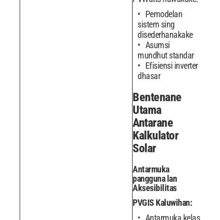
Pemodelan
sistem sing
disederhanakake
Asumsi
mundhut standar
Efisiensi inverter
dhasar
Bentenane
Utama
Antarane
Kalkulator
Solar
Antarmuka
pangguna lan
Aksesibilitas
PVGIS Kaluwihan:
Antarmuka kelas