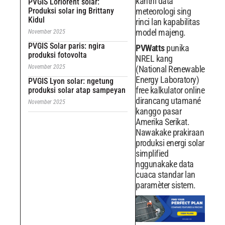
kanthi data
PVGIS Loriorent solar:
Produksi solar ing Brittany
meteorologi sing
Kidul
rinci lan kapabilitas
model majeng.
November 2025
PVGIS Solar paris: ngira
PVWatts
punika
produksi fotovolta
NREL kang
November 2025
(National Renewable
Energy Laboratory)
PVGIS Lyon solar: ngetung
free kalkulator online
produksi solar atap sampeyan
dirancang utamané
November 2025
kanggo pasar
Amerika Serikat.
Nawakake prakiraan
produksi energi solar
simplified
nggunakake data
cuaca standar lan
paramèter sistem.