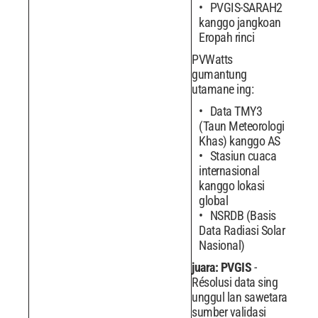
PVGIS-SARAH2
kanggo jangkoan
Eropah rinci
PVWatts
gumantung
utamane ing:
Data TMY3
(Taun Meteorologi
Khas) kanggo AS
Stasiun cuaca
internasional
kanggo lokasi
global
NSRDB (Basis
Data Radiasi Solar
Nasional)
juara: PVGIS
-
Résolusi data sing
unggul lan sawetara
sumber validasi