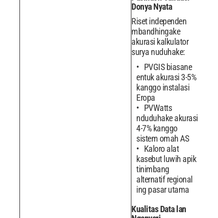
Donya Nyata
Riset independen
mbandhingake
akurasi kalkulator
surya nuduhake:
PVGIS biasane
entuk akurasi 3-5%
kanggo instalasi
Eropa
PVWatts
nduduhake akurasi
4-7% kanggo
sistem omah AS
Kaloro alat
kasebut luwih apik
tinimbang
alternatif regional
ing pasar utama
Kualitas Data lan