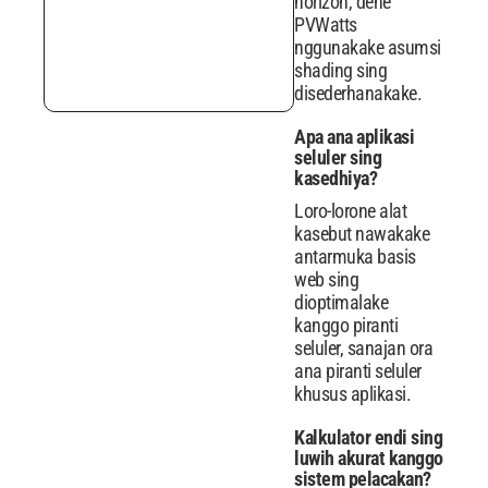
horizon, dene
PVWatts
nggunakake asumsi
shading sing
disederhanakake.
Apa ana aplikasi
seluler sing
kasedhiya?
Loro-lorone alat
kasebut nawakake
antarmuka basis
web sing
dioptimalake
kanggo piranti
seluler, sanajan ora
ana piranti seluler
khusus aplikasi.
Kalkulator endi sing
luwih akurat kanggo
sistem pelacakan?