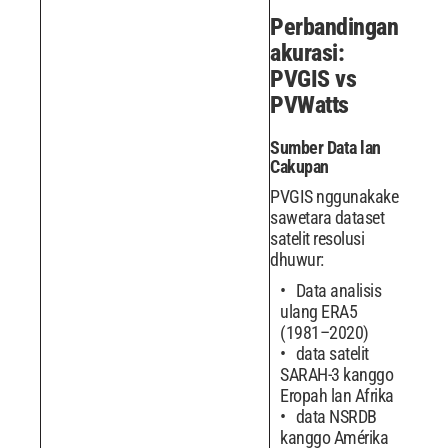
Perbandingan
akurasi:
PVGIS vs
PVWatts
Sumber Data lan
Cakupan
PVGIS nggunakake
sawetara dataset
satelit resolusi
dhuwur:
Data analisis
ulang ERA5
(1981–2020)
data satelit
SARAH-3 kanggo
Eropah lan Afrika
data NSRDB
kanggo Amérika