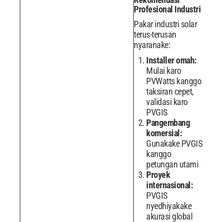
Profesional Industri
Pakar industri solar
terus-terusan
nyaranake:
Installer omah:
Mulai karo
PVWatts kanggo
taksiran cepet,
validasi karo
PVGIS
Pangembang
komersial:
Gunakake PVGIS
kanggo
petungan utami
Proyek
internasional:
PVGIS
nyedhiyakake
akurasi global