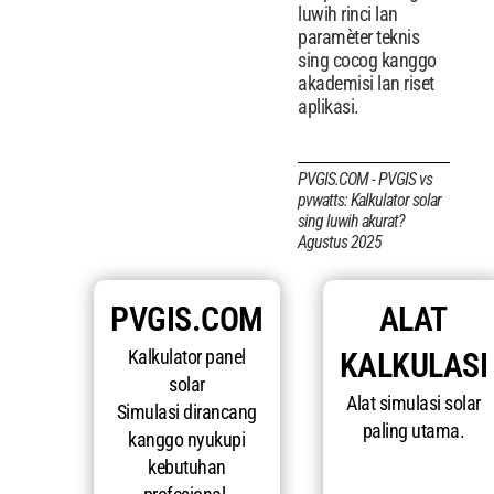
luwih rinci lan
paramèter teknis
sing cocog kanggo
akademisi lan riset
aplikasi.
PVGIS.COM - PVGIS vs
pvwatts: Kalkulator solar
sing luwih akurat?
Agustus 2025
PVGIS.COM
ALAT
Kalkulator panel
KALKULASI
solar
Alat simulasi solar
Simulasi dirancang
paling utama.
kanggo nyukupi
kebutuhan