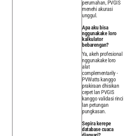
perumahan, PVGIS
menehi akurasi
unggul.
Apa aku bisa
nggunakake loro
kalkulator
bebarengan?
Ya, akeh profesional
nggunakake loro
alat
complementarily -
PVWatts kanggo
prakiraan dhisikan
cepet lan PVGIS
kanggo validasi rinci
lan petungan
pungkasan.
Sepira kerepe
database cuaca
dianyari?