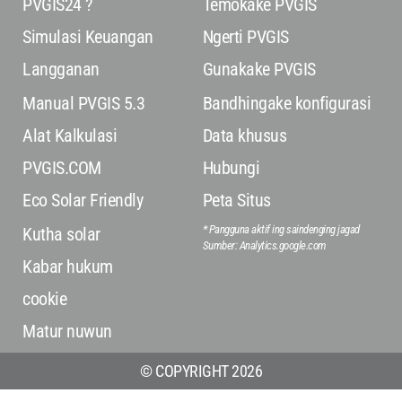
PVGIS24 ?
Temokake PVGIS
Simulasi Keuangan
Ngerti PVGIS
Langganan
Gunakake PVGIS
Manual PVGIS 5.3
Bandhingake konfigurasi
Alat Kalkulasi
Data khusus
PVGIS.COM
Hubungi
Eco Solar Friendly
Peta Situs
* Pangguna aktif ing saindenging jagad
Kutha solar
Sumber: Analytics.google.com
Kabar hukum
cookie
Matur nuwun
© COPYRIGHT 2026