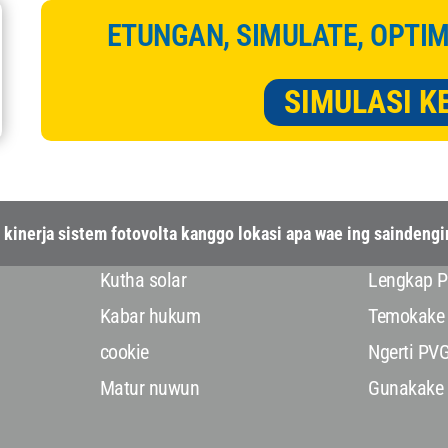
ETUNGAN, SIMULATE, OPTIM
SIMULASI 
kinerja sistem fotovolta kanggo lokasi apa wae ing saindengi
Kutha solar
Lengkap 
Kabar hukum
Temokake
cookie
Ngerti PV
Matur nuwun
Gunakake