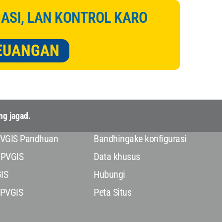
ASI, LAN KONTROL KARO
KEUANGAN
ng jagad.
PVGIS Pandhuan
Bandhingake konfigurasi
 PVGIS
Data khusus
GIS
Hubungi
 PVGIS
Peta Situs