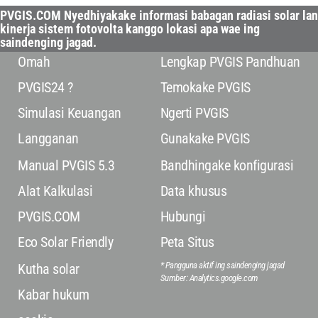
PVGIS.COM Nyedhiyakake informasi babagan radiasi solar lan
kinerja sistem fotovolta kanggo lokasi apa wae ing
saindenging jagad.
Omah
Lengkap PVGIS Pandhuan
PVGIS24 ?
Temokake PVGIS
Simulasi Keuangan
Ngerti PVGIS
Langganan
Gunakake PVGIS
Manual PVGIS 5.3
Bandhingake konfigurasi
Alat Kalkulasi
Data khusus
PVGIS.COM
Hubungi
Eco Solar Friendly
Peta Situs
* Pangguna aktif ing saindenging jagad
Kutha solar
Sumber: Analytics.google.com
Kabar hukum