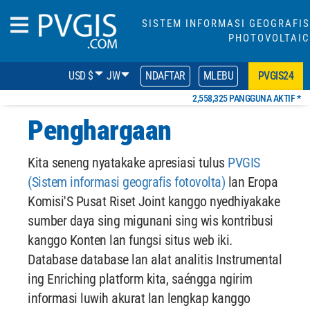
SISTEM INFORMASI GEOGRAFIS
PHOTOVOLTAIC
USD $
JW
NDAFTAR
MLEBU
PVGIS24
2,558,325 PANGGUNA AKTIF *
Penghargaan
Kita seneng nyatakake apresiasi tulus
PVGIS
(Sistem informasi geografis fotovolta)
lan Eropa
Komisi'S Pusat Riset Joint kanggo nyedhiyakake
sumber daya sing migunani sing wis kontribusi
kanggo Konten lan fungsi situs web iki.
Database database lan alat analitis Instrumental
ing Enriching platform kita, saéngga ngirim
informasi luwih akurat lan lengkap kanggo