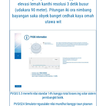
elevasi lemah kanthi resolusi 3 detik busur
(udakara 90 meter). Pitungan iki ora nimbang
bayangan saka obyek banget cedhak kaya omah
utawa wit
PVGIS 5.3 menehi nilai standar 14% kanggo total losses ing solar sistem
pembangkit listrik.
PVGIS24 Simulator ngusulake nilai mundhut kanggo taun pisanan