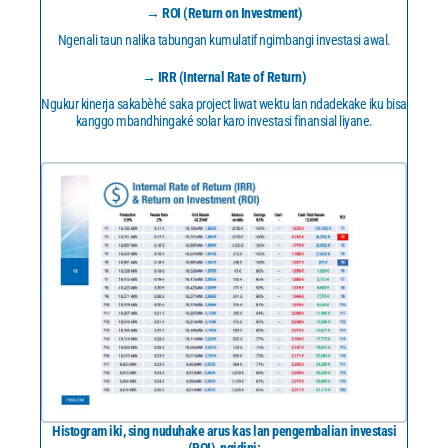
→ ROI (Return on Investment)
Ngenali taun nalika tabungan kumulatif ngimbangi investasi awal.
→ IRR (Internal Rate of Return)
Ngukur kinerja sakabèhé saka project liwat wektu lan ndadekake iku bisa
kanggo mbandhingaké solar karo investasi finansial liyane.
Histogram iki, sing nuduhake arus kas lan pengembalian investasi