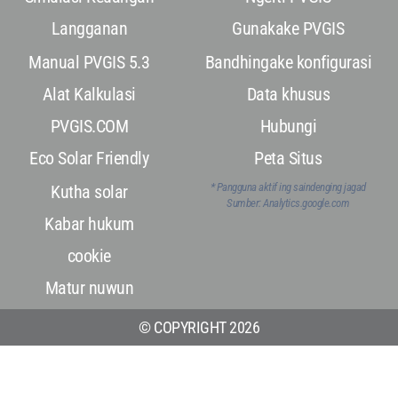
Langganan
Gunakake PVGIS
Manual PVGIS 5.3
Bandhingake konfigurasi
Alat Kalkulasi
Data khusus
PVGIS.COM
Hubungi
Eco Solar Friendly
Peta Situs
* Pangguna aktif ing saindenging jagad
Kutha solar
Sumber: Analytics.google.com
Kabar hukum
cookie
Matur nuwun
© COPYRIGHT 2026