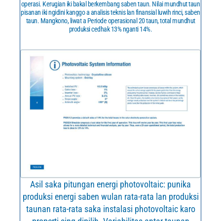
operasi. Kerugian iki bakal berkembang saben taun. Nilai mundhut taun
pisanan iki ngidini kanggo a analisis teknis lan finansial luwih rinci, saben
taun. Mangkono, liwat a Periode operasional 20 taun, total mundhut
produksi cedhak 13% nganti 14%.
Asil saka pitungan energi photovoltaic: punika
produksi energi saben wulan rata-rata lan produksi
taunan rata-rata saka instalasi photovoltaic karo