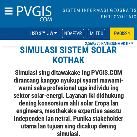
SISTEM INFORMASI GEOGRAFIS
PHOTOVOLTAIC
USD $
JW
NDAFTAR
MLEBU
PVGIS24
2,569,775 PANGGUNA AKTIF *
SIMULASI SISTEM SOLAR
KOTHAK
Simulasi sing ditawakake ing PVGIS.COM
dirancang kanggo nyukupi syarat mawarni-
warni saka profesional uga individu ing
sektor solar-energi. Layanan iki didhukung
dening konsorsium ahli solar Eropa lan
engineers, mesthekake expertise saestu
independen lan netral. Punika stakeholder
utama lan tujuan sing dicakup dening
simulasi.