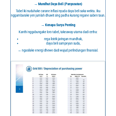
→ Mundhut Daya Beli (Panyusutan)
Tabel iki nuduhake carane inflasi nyuda daya beli saka wektu. Iku
nggambarake yen jumlah dhuwit sing padha kurang regane saben taun.
→ Kenapa Surya Penting
Kanthi nggabungake loro tabel, takeaway utama dadi cetha:
rega listrik jaringan mundhak,
daya beli sampeyan suda,
→ ngasilake energi dhewe dadi wujud perlindungan finansial.