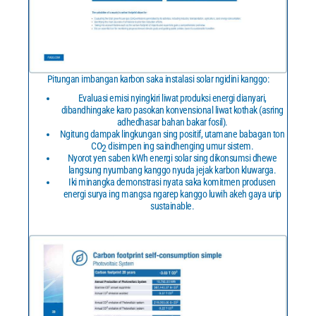
Pitungan imbangan karbon saka instalasi solar ngidini kanggo:
Evaluasi emisi nyingkiri liwat produksi energi dianyari,
dibandhingake karo pasokan konvensional liwat kothak (asring
adhedhasar bahan bakar fosil).
Ngitung dampak lingkungan sing positif, utamane babagan ton
CO
disimpen ing saindhenging umur sistem.
2
Nyorot yen saben kWh energi solar sing dikonsumsi dhewe
langsung nyumbang kanggo nyuda jejak karbon kluwarga.
Iki minangka demonstrasi nyata saka komitmen produsen
energi surya ing mangsa ngarep kanggo luwih akeh gaya urip
sustainable.