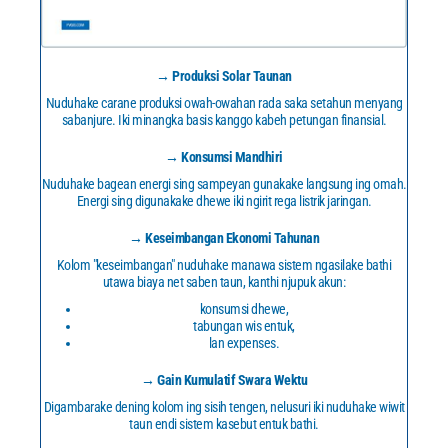
→ Produksi Solar Taunan
Nuduhake carane produksi owah-owahan rada saka setahun menyang
sabanjure. Iki minangka basis kanggo kabeh petungan finansial.
→ Konsumsi Mandhiri
Nuduhake bagean energi sing sampeyan gunakake langsung ing omah.
Energi sing digunakake dhewe iki ngirit rega listrik jaringan.
→ Keseimbangan Ekonomi Tahunan
Kolom "keseimbangan" nuduhake manawa sistem ngasilake bathi
utawa biaya net saben taun, kanthi njupuk akun:
konsumsi dhewe,
tabungan wis entuk,
lan expenses.
→ Gain Kumulatif Swara Wektu
Digambarake dening kolom ing sisih tengen, nelusuri iki nuduhake wiwit
taun endi sistem kasebut entuk bathi.