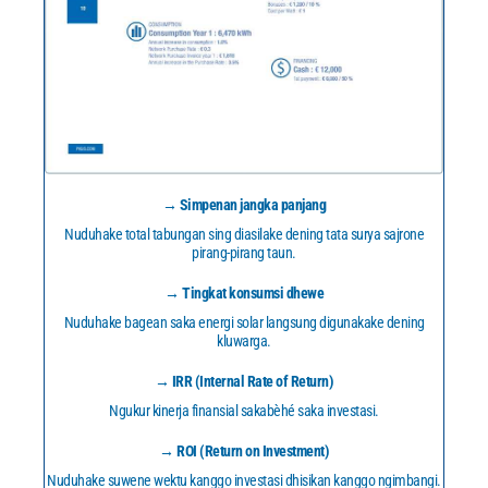
→ Simpenan jangka panjang
Nuduhake total tabungan sing diasilake dening tata surya sajrone
pirang-pirang taun.
→ Tingkat konsumsi dhewe
Nuduhake bagean saka energi solar langsung digunakake dening
kluwarga.
→ IRR (Internal Rate of Return)
Ngukur kinerja finansial sakabèhé saka investasi.
→ ROI (Return on Investment)
Nuduhake suwene wektu kanggo investasi dhisikan kanggo ngimbangi.