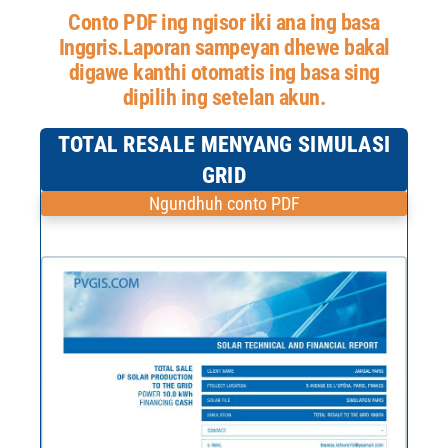
Conto PDF ing ngisor iki ana ing basa
Inggris.
Laporan sampeyan dhewe bakal
digawe kanthi otomatis ing basa sing
dipilih ing setelan akun.
TOTAL RESALE MENYANG SIMULASI
GRID
Ngundhuh conto PDF