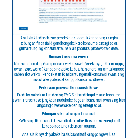
Analisis iki adhedhasar pendekatan teoretis kanggo ngira-ngira
tabungan finansial digandhengake karo konsumsi energi solar,
gumantung ing konsumsi taunan lan produksi photovoltaic data.
Rincian konsumsi energi:
Konsumsi total dipérang miturut wektu suwé (weekdays, akhir minggu,
awan, sore, wengi) kanggo netepke kabutuhan energi tartamtu kanggo
saben slot wektu. Pendekatan iki mbantu ngenali konsumsi awan, sing
nuduhake potensial kanggo konsumsi dhewe.
Perkiraan potensial konsumsi dhewe:
Produksi solar kira-kira dening PVGIS dibandhingake karo konsumsi
awan. Persentase jangkoan nuduhake bagean konsumsi awan sing bisa
langsung diwenehake dening energi solar.
Pitungan saka tabungan financial:
KWh sing dikonsumsi dhewe ditaksir adhedhasar tuku energi tarif
kanggo ngetung tabungan taunan.
Analisis iki nyedhiyakake basis kuantitatif kanggo ngevaluasi