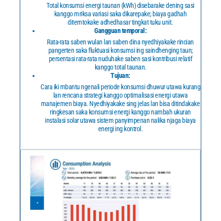
Total konsumsi energi taunan (kWh) disebarake dening sasi
kanggo mriksa variasi saka dikarepake; biaya gadhah
ditemtokake adhedhasar tingkat tuku unit.
Gangguan temporal:
Rata-rata saben wulan lan saben dina nyedhiyakake rincian
pangerten saka fluktuasi konsumsi ing saindhenging taun;
persentasi rata-rata nuduhake saben sasi kontribusi relatif
kanggo total taunan.
Tujuan:
Cara iki mbantu ngenali periode konsumsi dhuwur utawa kurang
lan rencana strategi kanggo optimalisasi energi utawa
manajemen biaya. Nyedhiyakake sing jelas lan bisa ditindakake
ringkesan saka konsumsi energi kanggo nambah ukuran
instalasi solar utawa sistem panyimpenan nalika njaga biaya
energi ing kontrol.