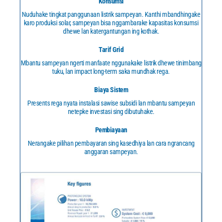
Konsumsi
Nuduhake tingkat panggunaan listrik sampeyan. Kanthi mbandhingake
karo produksi solar, sampeyan bisa nggambarake kapasitas konsumsi
dhewe lan katergantungan ing kothak.
Tarif Grid
Mbantu sampeyan ngerti manfaate nggunakake listrik dhewe tinimbang
tuku, lan impact long-term saka mundhak rega.
Biaya Sistem
Presents rega nyata instalasi sawise subsidi lan mbantu sampeyan
netepke investasi sing dibutuhake.
Pembiayaan
Nerangake pilihan pembayaran sing kasedhiya lan cara ngrancang
anggaran sampeyan.