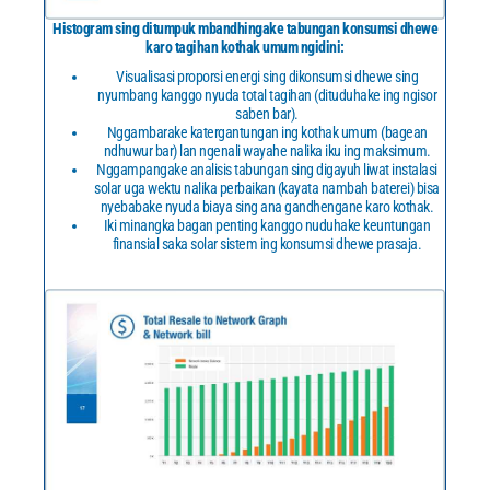
Histogram sing ditumpuk mbandhingake tabungan konsumsi dhewe
karo tagihan kothak umum ngidini:
Visualisasi proporsi energi sing dikonsumsi dhewe sing
nyumbang kanggo nyuda total tagihan (dituduhake ing ngisor
saben bar).
Nggambarake katergantungan ing kothak umum (bagean
ndhuwur bar) lan ngenali wayahe nalika iku ing maksimum.
Nggampangake analisis tabungan sing digayuh liwat instalasi
solar uga wektu nalika perbaikan (kayata nambah baterei) bisa
nyebabake nyuda biaya sing ana gandhengane karo kothak.
Iki minangka bagan penting kanggo nuduhake keuntungan
finansial saka solar sistem ing konsumsi dhewe prasaja.