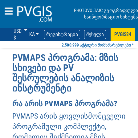
PHOTOVOLTAIC გეოგრაფიული
საინფორმაციო სისტემა
USD
KA
ᲠᲔᲒᲘᲡᲢᲠᲐᲪᲘᲐ
ᲨᲔᲡᲕᲚᲐ
PVGIS24
$
2,580,999 ᲐᲥᲢᲘᲣᲠᲘ ᲛᲝᲛᲮᲛᲐᲠᲔᲑᲚᲔᲑᲘ *
PVMAPS ᲞᲠᲝᲒᲠᲐᲛᲐ: ᲛᲖᲘᲡ
ᲡᲮᲘᲕᲔᲑᲘ ᲓᲐ PV
ᲨᲔᲡᲠᲣᲚᲔᲑᲘᲡ ᲐᲜᲐᲚᲘᲖᲘᲡ
ᲘᲜᲡᲢᲠᲣᲛᲔᲜᲢᲘ
რა არის PVMAPS პროგრამა?
PVMAPS არის ყოვლისმომცველი
პროგრამული კომპლექტი,
რომელიც შექმნილია მზის