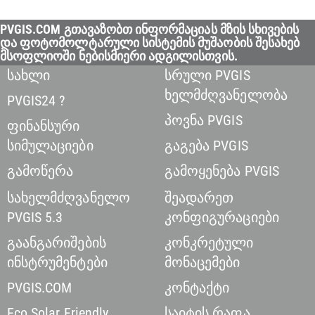
PVGIS.COM გთავაზობთ ინფორმაციას მზის სხივების
და ფოტომოლტარული სისტემის მუშაობის შესახებ
მსოფლიოში ნებისმიერი ადგილისთვის.
სახლი
სრული PVGIS
ხელმძღვანელობა
PVGIS24 ?
პოვნა PVGIS
ფინანსური
სიმულაციები
გაგება PVGIS
გამოწერა
გამოყენება PVGIS
სახელმძღვანელო
შეადარეთ
PVGIS 5.3
კონფიგურაციები
გაანგარიშების
კონკრეტული
ინსტრუმენტები
მონაცემები
PVGIS.COM
კონტაქტი
Eco Solar Friendly
საიტის რაფა