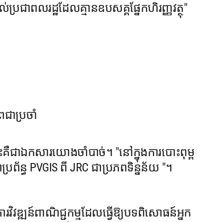
ប្រជាពលរដ្ឋដែលគ្មានឧបសគ្គផ្នែកហិរញ្ញវត្ថុ"
ាពជាប្រចាំ
នេះគឺជាឯកសារយោងចាំបាច់។ "នៅក្នុងការបោះពុម្ព
រព័ន្ធ PVGIS ពី JRC ជាប្រភពទិន្នន័យ "។
វិវឌ្ឍន៍ពាណិជ្ជកម្មដែលធ្វើឱ្យបទពិសោធន៍អ្នក