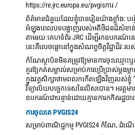
https://re.jrc.europa.eu/pvgisការ /
ព័ត៌មានជំនួយដែលខ្ញុំបានរៀនយ៉ាងខ្លាំង: បង
អំឡុងពេលបទបង្ហាញរបស់អតិថិជនដ៏សំខាន់ខ្ញុ
តាមរយៈគេហទំព័រ JRC ដើម្បីរកឧបករណ៍ន
នេះគឺលេចធ្លោនៅក្នុងសំណព្វចិត្តវិជ្ជាជីវៈរបស់
កំណែស្ថាប័នមិនតម្រូវឱ្យមានការចុះឈ្មោះឬការ
គួរឱ្យកត់សម្គាល់សម្រាប់ការប្រើប្រាស់ម្តងម្
ក្នុងវគ្គសិក្សាថាមពលកកើតឡើងវិញរបស់ខ្ញុំ
វិទ្យាល័យបច្ចេកទេសនៃលីសបោន។ អវត្តមានន
ឧបករណ៍ជាបន្ទាន់ដោយគ្មានការកកិតរដ្ឋប
ការចុលតេ PVGIS24
សម្រាប់ពាណិជ្ជកម្ម PVGIS24 កំណែ, ដំណើរក