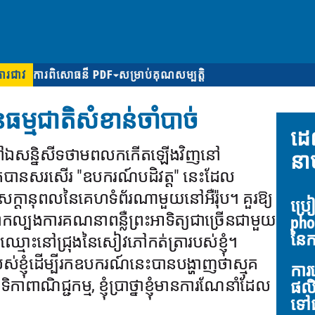
ការជាវ
ការពិសោធន៏ PDF
សម្រាប់គុណសម្បត្តិ
ធម្មជាតិសំខាន់ចាំបាច់
ដេ
គឺនៅឯសន្និសីទថាមពលកកើតឡើងវិញនៅ
នា
ករម្នាក់បានសរសើរ "ឧបករណ៍បដិវត្ត" នេះដែល
ៃសក្តានុពលនៃគេហទំព័រណាមួយនៅអឺរ៉ុប។ គួរឱ្យ
ប្រ
ានសាកល្បងការគណនាពន្លឺព្រះអាទិត្យជាច្រើនជាមួយ
pho
នៃកា
ឈ្មោះនៅជ្រុងនៃសៀវភៅកត់ត្រារបស់ខ្ញុំ។
់ខ្ញុំដើម្បីរកឧបករណ៍នេះបានបង្ហាញថាស្មុគ
ការ
ិកាពាណិជ្ជកម្ម, ខ្ញុំប្រាថ្នាខ្ញុំមានការណែនាំដែល
ផលិ
ទៅជ