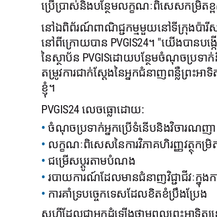
ប្រើប្រាស់និងបន្ថែមលក្ខណៈពិសេសកម្រិតខ
នៅឯពិព័រណ៍ពាណិជ្ជកម្មមួយនៅទីក្រុងប៉ារី
នៅពីក្រោយបាន PVGIS24។ "យើងបានបង្កើតវេ
នៃស្ថាប័ន PVGISដោយបន្ថែមចំណុចប្រទា
តម្រូវការជាក់ស្តែងនៃអ្នកជំនាញពន្លឺព្រះអាទិ
ខ្ញុំ។
PVGIS24 លេចធ្លោដោយ:
ចំណុចប្រទាក់អ្នកប្រើទំនើបនិងវិចារណ
លក្ខណៈពិសេសនៃការវិភាគហិរញ្ញវត្ថុកម្រិត
ជម្រើសប្តូរតាមបំណង
របាយការណ៍ដែលមានជំនាញវិជ្ជាជីវៈក្នុងការ
ការគាំទ្របច្ចេកទេសដែលខិតខំប្រឹងប្រែង
សុហ្វីដែលជាអ្នកដំឡើងថាមពលព្រះអាទិត្យនៅ