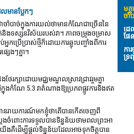
មគ្
ែលមានប្លែកៗ
ចាំប
S, វាចាំបាច់ក្នុងការយល់ថាមានកំណែជាច្រើននៃ
ដេល
ិងទស្សនវិស័យរបស់វា។ ភាពចម្រូងចម្រាស
ផែនក
នកប្រើប្រាស់ថ្មីក៏ដោយការឆ្លុះបញ្ចាំងពីការ
ការ
រផ្សេងៗគ្នា។
ទ្រ
ិងថែរក្សាដោយមជ្ឈមណ្ឌលស្រាវជ្រាវរួមគ្នា
នៅក្នុងកំណែ 5.3 វាតំណាងឱ្យប្រភពផ្លូវការនិងឥត
 បានរាយការណ៍មកខ្ញុំថាតើបានកើតចេញពី
្តែងចំពោះការទទួលបានទិន្នន័យថាមពលព្រះអា
គឺដើម្បីផ្តល់ទិន្នន័យដែលអាចទុកចិត្តបាន