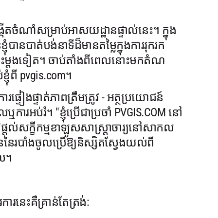
្កើតចំណាំសម្រាប់អាសយដ្ឋានផ្ទាល់នេះ។ ក្នុង
ំបានបាត់បង់នាទីដ៏មានតម្លៃក្នុងការរុករក
េះម្តងទៀត។ ចាប់តាំងពីពេលនោះមកតំណ
ខ្ញុំពី pvgis.com។
ផ្ទៀងផ្ទាត់ភាពត្រឹមត្រូវ - អត្ថប្រយោជន៍
កាលឬការអប់រំ។ "ខ្ញុំប្រើជាប្រចាំ PVGIS.COM នៅ
 "ផ្តល់សក្ខីកម្មខាឡូសសាស្រ្តាចារ្យនៅសាកល
ៃរបាំងចូលប្រើឱ្យនិស្សិតស្វែងយល់ពី
ាល។
ារនេះគឺគ្រាន់តែត្រង់: