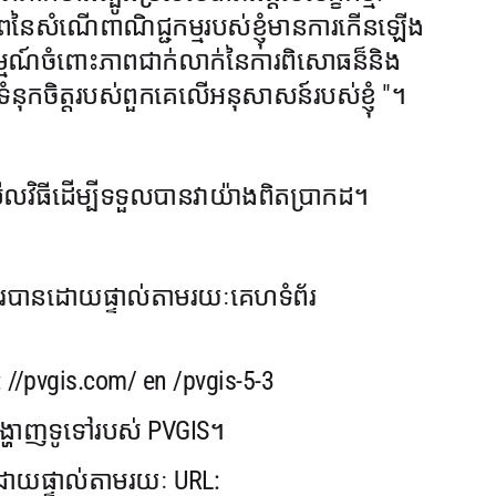
ណភាពនៃសំណើពាណិជ្ជកម្មរបស់ខ្ញុំមានការកើនឡើង
រម្មណ៍ចំពោះភាពជាក់លាក់នៃការពិសោធន៏និង
ុកចិត្តរបស់ពួកគេលើអនុសាសន៍របស់ខ្ញុំ "។
វិធីដើម្បីទទួលបានវាយ៉ាងពិតប្រាកដ។
ារបានដោយផ្ទាល់តាមរយៈគេហទំព័រ
 //pvgis.com/ en /pvgis-5-3
្ហាញទូទៅរបស់ PVGIS។
ដោយផ្ទាល់តាមរយៈ URL: