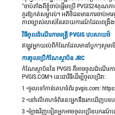
"ចាប់តាំងពីខ្ញុំចាប់ផ្តើមប្រើ PVGIS24គុ
គួរឱ្យកត់សម្គាល់។ អតិថិជនមានការចាប់អា
ភាពច្បាស់លាស់នៃរបាយការណ៍ដែលពង្រឹងទំន
វិធីចូលដំណើរការមន្រ្តី PVGIS វេបសាយថ៍
ឥឡូវអ្នកយល់ពីកំណែដែលមានប្លែកៗសូមមើល
ការចូលប្រើកំណែស្ថាប័ន JRC
កំណែស្ថាប័ននៃ PVGIS គឺអាចចូលដំណើរក
PVGIS.COM។ នេះជាវិធីដើម្បីចូលប្រើវា:
1 •ចូលទៅកាន់គេហទំព័រ pvgis.com: https:
2 •នៅលើគេហទំព័រនេះអ្នកនឹងរកឃើញបទបង
3 •ម៉្យាងវិញទៀតអ្នកអាចចូលប្រើឧបករណ៍