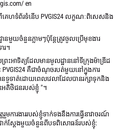
vgis.com/ en
ពីគេហទំព័រទំនើប PVGIS24 លក្ខណៈពិសេសនិង
មួយចំនួនភ្លាមៗប៉ុន្តែត្រូវចូលប្រើមុខងារ
ទារ។
ះអាទិត្យដែលមានមូលដ្ឋាននៅទីក្រុងម៉ាឌ្រីដ
 PVGIS24 គឺជាចំណុចរបត់មួយនៅក្នុងការ
ះត្រូវបានទូទាត់ដោយពេលវេលាដែលបានរក្សាទុកនិង
ិថិជនរបស់ខ្ញុំ "។
មការងាររបស់ខ្ញុំទាក់ទងនឹងការធ្វើនាវាចរណ៍
ះជាក់ស្តែងមួយចំនួនពីបទពិសោធន៍របស់ខ្ញុំ: