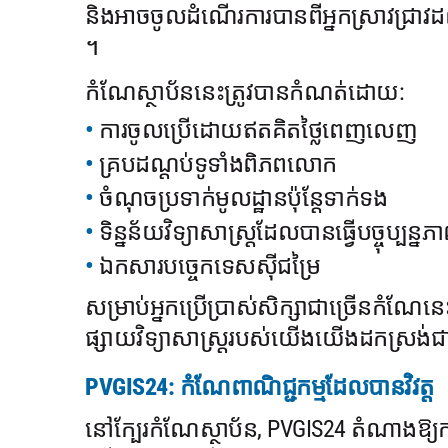
និងអាចចូលដំណើរការបានពីអ្នកស្រាវជ្រាវដល់
។
កំណែស្ថាប័ននេះត្រូវបានកំណត់ដោយ:
ការចូលប្រើដោយឥតគិតថ្លៃពេញលេញ
គ្របដណ្តប់ទូទាំងពិភពលោក
ចំណុចប្រទាក់មូលដ្ឋានប៉ុន្តែទាក់ទង
ទិន្នន័យវិទ្យាសាស្ត្រដែលបានធ្វើបច្ចុប្បន្នភ
ឯកសារបច្ចេកទេសស៊ីជម្រៃ
សម្រាប់អ្នកប្រើប្រាស់សិក្សាជាច្រើនកំណែ
ផ្សាយវិទ្យាសាស្ត្ររបស់យើងយើងដកស្រង់ជាប្
PVGIS24: កំណែពាណិជ្ជកម្មដែលបានវិវត្ត
នៅក្បែរកំណែស្ថាប័ន, PVGIS24 តំណាងឱ្យការ