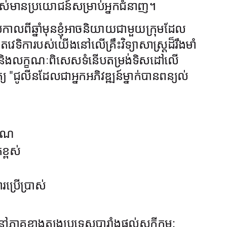
្ពស់មានប្រយោជន៍សម្រាប់អ្នកជំនាញ។
សកាលពីឆ្នាំមុនខ្ញុំអាចនិយាយជាមួយក្រុមដែល
ទិការបស់យើងនៅលើគ្រឹះវិទ្យាសាស្ត្រដ៏រឹងមាំ
ក់និងលក្ខណៈពិសេសទំនើបតម្រង់ទិសដៅលើ
ត្យ "ជូលីនដែលជាអ្នកអភិវឌ្ឍន៍ម្នាក់បានពន្យល់
ញាណ
ខ្ពស់
ប្រើប្រាស់
ភាគខាងត្បូងប្រទេសបារាំងផ្តល់សក្ខីកម្ម: