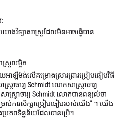
់:
យោងវិទ្យាសាស្ត្រដែលមិនអាចធ្វើបាន
ស្រ្តលម្អិត
័យអាឡឺម៉ង់លើគម្រោងស្រាវជ្រាវប្រៀបធៀបវិធី
 សាស្រ្តាចារ្យ Schmidt លោកសាស្រ្តាចារ្យ
សាស្រ្តាចារ្យ Schmidt លោកបានពន្យល់ថា
់សម្រាប់ការសិក្សាប្រៀបធៀបរបស់យើង" ។ យើង
និងប្រភពទិន្នន័យដែលបានប្រើ។