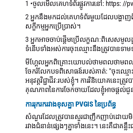
1 •ចូលមើលគេហទំព័រផ្លូវការនៅ: https: //p
2 អ្នកនឹងមកដល់គេហទំព័រមួយដែលបង្ហាញ
សក្ខីកម្មអ្នកប្រើប្រាស់។
3 អ្នកអាចចាប់ផ្តើមប្រើលក្ខណៈពិសេសមូលដ្ឋាន
ទំនើបទាំងអស់ការចុះឈ្មោះនឹងត្រូវបានទាម
មីហ្គែលអ្នកពិគ្រោះយោបល់ថាមពលថាមពលព្រ
ចែករំលែកបទពិសោធន៍របស់គាត់: "ចុះឈ្មោះ
អនុវត្តវិជ្ជាជីវៈរបស់ខ្ញុំ។ ការវិនិយោគនេ
គុណភាពនៃការចែកចាយដែលខ្ញុំអាចផ្តល់ជូនអត
ការរុករករវាងខុសគ្នា PVGIS នៃប្រព័ន្ធ
សំណួរដែលត្រូវបានសួរជាញឹកញាប់ដោយមិត្តរួ
រវាងជំនាន់ផ្សេងៗគ្នាទាំងនេះ។ នេះគឺជាគន្លឹ