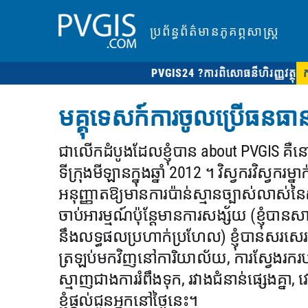
ប្រព័ន្ធព័ត៌មានភូគព្ភសាស្ត្រ
PVGIS24 ?
ការពិសោធន៏ហិរញ្ញវត្ថុ
មគ្គុទេសក៍ការចូលប្រើធនធាន
ជាលើកដំបូងដែលខ្ញុំបាន about PVGIS 
ទីក្រុងមីឡានក្នុងឆ្នាំ 2012 ។ វិស្វករវិស្វ
អនុញ្ញាតឱ្យមានការប៉ាន់ស្មានច្បាស់លាស់ន
ចាប់អារម្មណ៍ប៉ុន្តែមានការសង្ស័យ (ខ្ញុំប
នឹងលទ្ធផលប្រហាក់ប្រហែល) ខ្ញុំបានសរសេរ
ត្រឡប់មកវិញនៅការិយាល័យ, ការស្វែងរករបស
ស្មាញជាងការរំពឹងទុក, រវាងជំនាន់ផ្សេងគ្នា, វេទ
ខ្ញុំផ្តល់ជូនអ្នកនៅថ្ងៃនេះ។