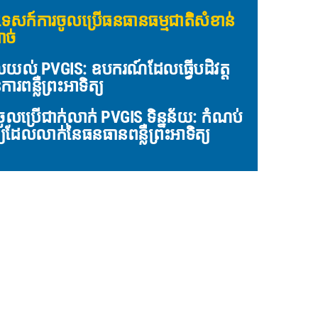
គុទេសក៍ការចូលប្រើធនធានធម្មជាតិសំខាន់
ាច់
យល់ PVGIS: ឧបករណ៍ដែលធ្វើបដិវត្ត
ារពន្លឺព្រះអាទិត្យ
ចូលប្រើជាក់លាក់ PVGIS ទិន្នន័យ: កំណប់
ព្យដែលលាក់នៃធនធានពន្លឺព្រះអាទិត្យ