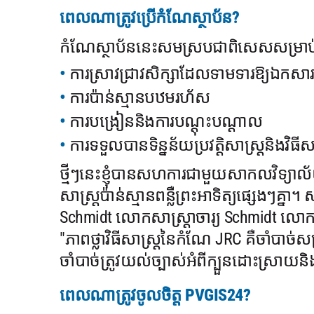
ពេលណាត្រូវប្រើកំណែស្ថាប័ន?
កំណែស្ថាប័ននេះសមស្របជាពិសេសសម្រាប
ការស្រាវជ្រាវសិក្សាដែលទាមទារឱ្យឯកសារ
ការប៉ាន់ស្មានបឋមរហ័ស
ការបង្រៀននិងការបណ្តុះបណ្តាល
ការទទួលបានទិន្នន័យប្រវត្តិសាស្រ្តនិងវិធីសា
ថ្មីៗនេះខ្ញុំបានសហការជាមួយសាកលវិទ្យាល
សាស្ត្រប៉ាន់ស្មានពន្លឺព្រះអាទិត្យផ្សេងៗគ្នា។
Schmidt លោកសាស្រ្តាចារ្យ Schmidt លោក
"ភាពថ្លាវិធីសាស្រ្តនៃកំណែ JRC គឺចាំបាច
ចាំបាច់ត្រូវយល់ច្បាស់អំពីក្បួនដោះស្រាយ
ពេលណាត្រូវចូលចិត្ត PVGIS24?