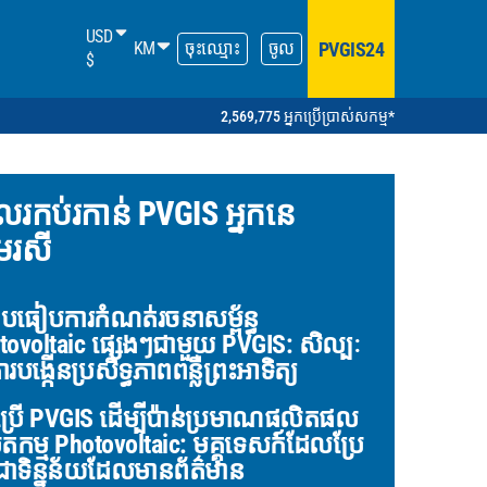
USD
PVGIS24
KM
ចុះឈ្មោះ
ចូល
$
2,569,775 អ្នកប្រើប្រាស់សកម្ម*
លរកប់រកាន់ PVGIS អ្នកនេ
មរសី
ៀបធៀបការកំណត់រចនាសម្ព័ន្ធ
tovoltaic ផ្សេងៗជាមួយ PVGIS: សិល្បៈ
របង្កើនប្រសិទ្ធភាពពន្លឺព្រះអាទិត្យ
ប្រើ PVGIS ដើម្បីប៉ាន់ប្រមាណផលិតផល
តកម្ម Photovoltaic: មគ្គុទេសក៍ដែលប្រែ
ាទិន្នន័យដែលមានព័ត៌មាន