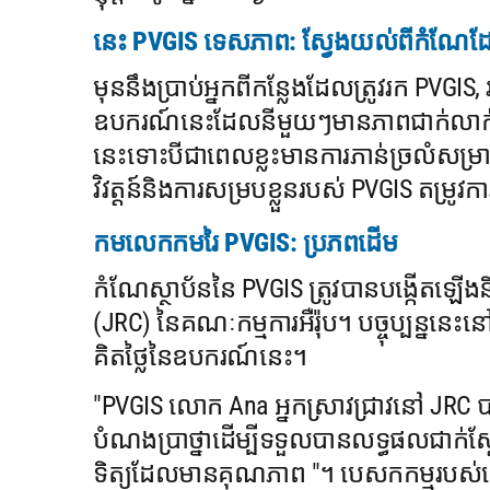
នេះ PVGIS ទេសភាព: ស្វែងយល់ពីកំណែដ
មុននឹងប្រាប់អ្នកពីកន្លែងដែលត្រូវរក PVGI
ឧបករណ៍នេះដែលនីមួយៗមានភាពជាក់លាក់ន
នេះទោះបីជាពេលខ្លះមានការភាន់ច្រលំសម្រាប់អ្
វិវត្តន៍និងការសម្របខ្លួនរបស់ PVGIS តម្រូវកា
កមលេកកមរៃ PVGIS: ប្រភពដើម
កំណែស្ថាប័ននៃ PVGIS ត្រូវបានបង្កើតឡើងន
(JRC) នៃគណៈកម្មការអឺរ៉ុប។ បច្ចុប្បន្ននេះ
គិតថ្លៃនៃឧបករណ៍នេះ។
"PVGIS លោក Ana អ្នកស្រាវជ្រាវនៅ JRC
បំណងប្រាថ្នាដើម្បីទទួលបានលទ្ធផលជាក់ស
ទិត្យដែលមានគុណភាព "។ បេសកកម្មរបស់យើង