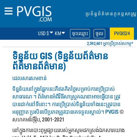
ប្រព័ន្ធព័ត៌មានភូគព្ភសាស្ត្រ
USD $
KM
ចុះឈ្មោះ
ចូល
PVGIS24
2,592,601 អ្នកប្រើប្រាស់សកម្ម*
ទិន្នន័យ GIS (ទិន្នន័យព័ត៌មាន
ព័ត៌មានព័ត៌មាន)
ដេលសារសមខាន់
ទិន្នន័យនៅក្នុងផ្នែកនេះគឺឥតគិតថ្លៃសម្រាប់ការប្រើប្រាស់
សាធារណៈ។ ព័ត៌មានអំពីវិធីសាស្ត្រគណនាអាចធ្វើបាន ត្រូវ
បានដាក់នៅទីនោះ។ ការប្រើប្រាស់ទិន្នន័យទាំងនេះត្រូវបាន
អនុញ្ញាត
ប្រសិនបើប្រភពត្រូវបានគេទទួលស្គាល់។
PVGIS
©
សហគមន៍អ៊ឺរ៉ុប, 2001-2021
នៅក្នុងការបោះពុម្ពផ្សាយរបស់អ្នកសូមដកស្រង់ឯកសារយោង