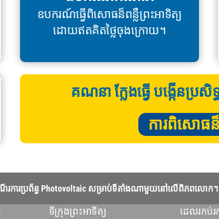
ឧបករណ៍ធ្វើពិសោធន៏ពន្លឺព្រះអាទិត្យ
ដោយឥតគិតថ្លៃចុងក្រោយ។
គណនា ក្លែងធ្វើ បង្កើនប្រសិ
ការពិសោធន៏ហិ
្យនិងដំណើរការប្រព័ន្ធ Photovoltaic សម្រាប់ទីតាំងណាមួយនៅលើពិភពលោក។
3
ទីក្រុងព្រះអាទិត្យ
ដេលរកប់រក