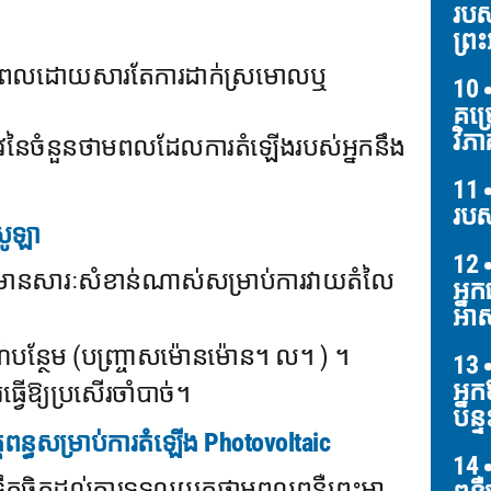
របស
ព្រះ
្តានុពលដោយសារតែការដាក់ស្រមោលឬ
10
គម្
វិភា
មត្រូវនៃចំនួនថាមពលដែលការតំឡើងរបស់អ្នកនឹង
11
របស
សូឡា
12
គឺមានសារៈសំខាន់ណាស់សម្រាប់ការវាយតំលៃ
អ្ន
អាស
៍បន្ថែម (បញ្ច្រាសម៉ោនម៉ោន។ ល។ ) ។
13
អ្ន
ើឱ្យប្រសើរចាំបាច់។
បន្ទ
តពន្ធសម្រាប់ការតំឡើង Photovoltaic
14
លើកទឹកចិត្តដល់ការទទួលយកថាមពលពន្លឺព្រះអា