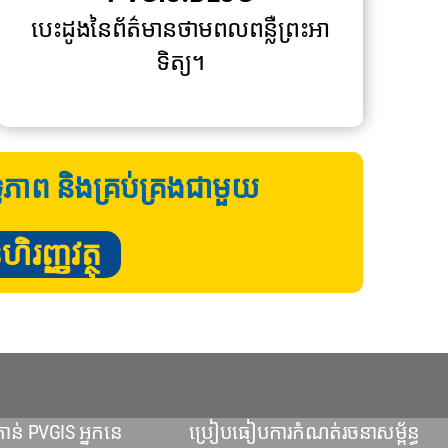
បេះដូងនៃព័ត៌មានថាមពលពន្លឺព្រះអា
ទិត្យ។
ទ្ធភាព និងគ្រប់គ្រងជាមួយ
រញ្ញវត្ថុ
ាន់ PVGIS អ្នកនេ
ប្រៀបធៀបការកំណត់រចនាសម្ព័ន្ធ