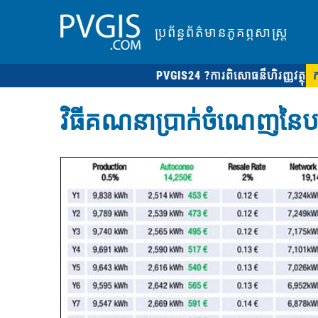
ប្រព័ន្ធព័ត៌មានភូគព្ភសាស្ត្រ
PVGIS24 ?
ការពិសោធន៏ហិរញ្ញវត្ថុ
វិធីគណនាប្រាក់ចំណេញនៃប