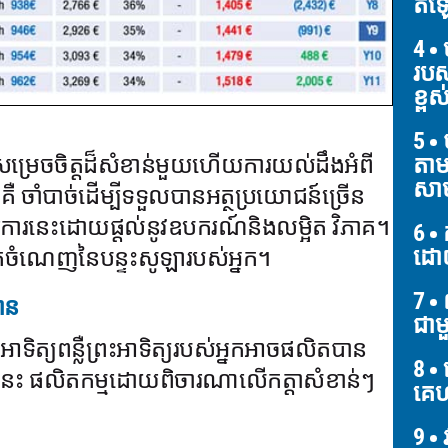
តំឡ
4
ប
របស
ខ្ពស
5
ប
តាម
ម្រេចចិត្តដ៏សំខាន់មួយហើយការយល់ដឹងអំពី
សាម
នកគឺ ចាំបាច់ដើម្បីទទួលបានអត្ថប្រយោជន៍ច្រើន
ការនេះដោយផ្តល់នូវឧបករណ៍និងលម្អិត វិភាគ។
6
ដោ
ក់ចំណេញនៃបន្ទះសូឡារបស់អ្នក។
7
ព
មាន
ជាម
ាទិត្យពន្លឺព្រះអាទិត្យរបស់អ្នកអាចផលិតបាន
8
ត
ឿងនេះ ផលិតកម្មដោយពិចារណាលើកត្តាសំខាន់ៗ
គេហ
9
វ