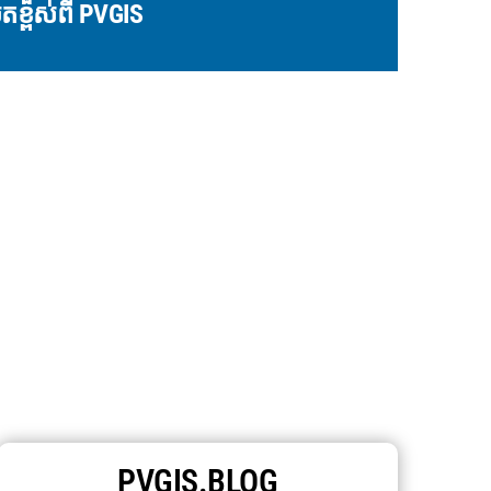
ិតខ្ពស់ពី PVGIS
PVGIS.BLOG