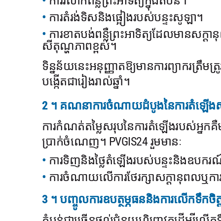
ការរលាកពន្លឺព្រះអាទិត្យក្នុងតំបន់។
ការតំរង់ទិសនិងផ្អៀងរបស់បន្ទះសូឡា។
ការខាតបង់ពន្លឺព្រះអាទិត្យដែលមានសក
សីតុណ្ហភាពខ្ពស់។
ទិន្នន័យនេះអនុញ្ញាតឱ្យមានការព្យាករត្រឹ
បង្កើតជារៀងរាល់ឆ្នាំ។
2 ។ គណនាការចំណាយដំបូងនៃការតំឡើង
ការកំណត់តម្លៃសរុបនៃការតំឡើងរបស់អ្នក
ប្រាក់ចំណេញ។ PVGIS24 រួមមានៈ
ការទិញនិងថ្លៃតំឡើងរបស់បន្ទះនិងឧបករណ
ការចំណាយលើការថែរក្សាសក្តានុពលឬការធ្វ
3 ។ បញ្ចូលការឧបត្ថម្ភធននិងការលើកទឹកចិត្
តំបន់ជាច្រើនផ្តល់ជំនួយហិរញ្ញវត្ថុដើម្បី