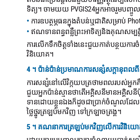
ទិត្យ។ ចាមយយ PVGIS24អ្នកអាចរួមបញ្ចូល
ការឧបត្ថម្ភធនក្នុងតំបន់ឬជាតិសម្រាប់ Pho
ឥណទានពន្ធពន្លឺព្រះអាទិត្យនិងគុណសម្បត
ការលើកទឹកចិត្តទាំងនេះជួយកាត់បន្ថយការ
វិនិយោគ។
4 ។ ប៉ាន់ប៉ាន់ប្រមាណការសន្សំសក្តានុពល
ការសន្សំនៅលើវិក្កយបត្រថាមពលរបស់អ្នក
ជួយអ្នកប៉ាន់ស្មានថាតើអគ្គិសនីមានអគ្គិសនី
ទានដោយខ្លួនឯងក៏ដូចជាប្រាក់ចំណូលដែលអា
ថ្លៃថ្នូរត្រឡប់មកវិញ ទៅក្រឡាចត្រង្គ។
5 ។ គណនាការត្រឡប់មកវិញលើការវិនិយោគ