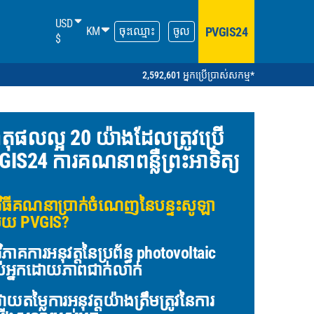
USD
PVGIS24
KM
ចុះឈ្មោះ
ចូល
$
2,592,601 អ្នកប្រើប្រាស់សកម្ម*
តុផលល្អ 20 យ៉ាងដែលត្រូវប្រើ
GIS24 ការគណនាពន្លឺព្រះអាទិត្យ
ិធីគណនាប្រាក់ចំណេញនៃបន្ទះសូឡា
ួយ PVGIS?
ិភាគការអនុវត្តនៃប្រព័ន្ធ photovoltaic
់អ្នកដោយភាពជាក់លាក់
ាយតម្លៃការអនុវត្តយ៉ាងត្រឹមត្រូវនៃការ