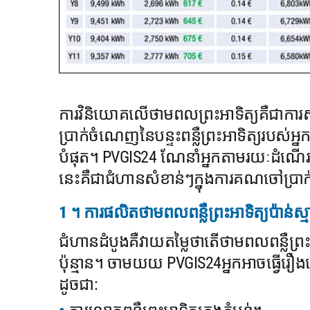
ការវិនិយោគលើថាមពលព្រះអាទិត្យគឺជាការស
ប្រាក់ចំណេញនៃបន្ទះពន្លឺព្រះអាទិត្យរបស់អ្
បំផុត។ PVGIS24 ណែនាំអ្នកតាមរយៈដំណើរ
នេះគឺជាជំហានសំខាន់ៗក្នុងការគណចៅប្រា
1 ។ ការផលិតថាមពលពន្លឺព្រះអាទិត្យប៉ាន់ស្
ជំហានដំបូងគឺវាយតម្លៃថាតើថាមពលពន្លឺព្រះអ
ប៉ុន្មាន។ ចាមយយ PVGIS24អ្នកអាចធ្វើរ
ដូចជា: