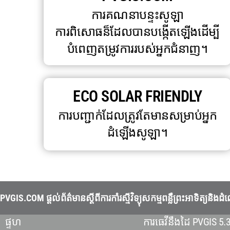
ការគណនាបន្ទះសូឡា
ការពិសោធន៏ដែលបានបង្កើតឡើងដើម្បី
បំពេញតម្រូវការរបស់អ្នកជំនាញ។
ECO SOLAR FRIENDLY
ការបញ្ជាក់ដែលត្រូវតែមានសម្រាប់អ្នក
ដំឡើងសូឡា។
PVGIS.COM ផ្តល់ព័ត៌មានស្តីពីការកាំរស្មីវិទ្យុសកម្មពន្លឺព្រះអាទិត
ផ្ទហ
ការធេវីនឹងដៃ PVGIS 5.