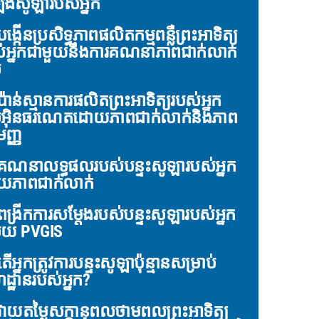
ើងសូឡារបស់អ្នក
ង្កើនប្រសិទ្ធភាពផលិតកម្មពន្លឺព្រះអាទិត្យ
់អ្នកជាមួយនឹងការគណនាភាពជាក់លាក់
់
៉ាន់ស្មានការផលិតព្រះអាទិត្យរបស់អ្នក
អ៊ិនធរណេតដោយភាពជាក់លាក់និងភាព
ញ្ញ
គណនាលទ្ធផលរបស់បន្ទះសូឡារបស់អ្នក
យភាពជាក់លាក់
ង្រីកការសម្តែងរបស់បន្ទះសូឡារបស់អ្នក
ួយ PVGIS
ើអ្នកត្រូវការបន្ទះសូឡាប៉ុន្មានសម្រាប់
ដ្ឋានរបស់អ្នក?
ាយតម្លៃសក្តានុពលថាមពលព្រះអាទិត្យ