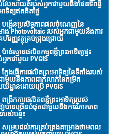
់វែបសាយត៍របស់អ្នកជាមួយនឹងផែនទីពន្លឺ
អាទិត្យឥតគិតថ្លៃ
បង្កើនប្រសិទ្ធភាពផលចំណេញនៃ
រោង Photovoltaic របស់អ្នកជាមួយនឹងការ
គហិរញ្ញវត្ថុគ្រប់ជ្រុងជ្រោយ
ប៉ាន់ស្មានផលិតកម្មពន្លឺព្រះអាទិត្យផ្ទះ
់អ្នកជាមួយ PVGIS
ក្លែងធ្វើការផលិតព្រះអាទិត្យនៃទីតាំងរបស់
កជាមួយនឹងភាពជាក់លាក់នៃកម្រិត
យដ្ឋានដោយប្រើ PVGIS
ពង្រីកការផលិតពន្លឺព្រះអាទិត្យរបស់
កឱ្យបានច្រើនបំផុតជាមួយនឹងការវិភាគភព
ះរបស់បន្ទះ
សម្របដល់ការគ្រប់គ្រងគម្រោងថាមពល