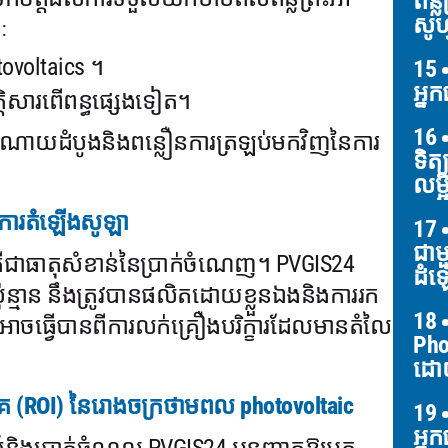
ពន្
សូហ្
ៈ
tovoltaics ។
15
អ្ន
្តិសារពើពន្ធផ្សេងទៀត។
16
ចំណាយដំបូងនិងពន្លឿនការត្រឡប់មកវិញនៃការ
ទិត្
លម្អ
ពីការតំឡើងសូឡា
17
ជាម
គឺជាធាតុសំខាន់នៃប្រាក់ចំណេញ។ PVGIS24
ដំឡ
ប៉ុន្មាន នឹងត្រូវបានផលិតដោយខ្លួនឯងនិងការរក
18
ចធ្វើបានពីការលក់គ្រឿងបរិក្ខារដែលមានតំលៃ
Pho
ដោយ
 (ROI) នៃរោងចក្រថាមពល photovoltaic
19
អ្ន