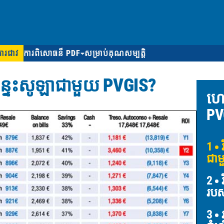
ការជាវ
ការពិសោធន៏ PDF
សម្រាប់គុណសម្បត្តិ
ន្ទះសូឡាជាមួយ PVGIS?
ហេ
PV
1
វ
ជាម
2
វ
របស
3
វ