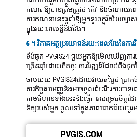
ដោយការរួមបញ្ចូលគ្នាការចំណាយប្រាក់សន្សំ
កំណត់ឱ្យបានត្រឹមត្រូវថាតើវានឹងចំណាយពេល
ការគណនានេះផ្តល់ឱ្យអ្នកនូវចក្ខុវិស័យច្បាស
ក្នុងរយៈពេលខ្លីនិងវែង។
6 ។ វិភាគអត្ថប្រយោជន៍រយៈពេលវែងនៃការវិ
ទីបំផុត PVGIS24 ជួយអ្នកឱ្យមើលឃើញការ
ច្រើនឆ្នាំដោយគិតគូរ ការវិវឌ្ឍន៍ដែលរំពឹងទ
ចាមយយ PVGIS24ដោយវាយតម្លៃថាប្រាក់ចំណេ
ភារកិច្ចសាមញ្ញនិងអាចចូលដំណើរការបានដោ
តាមជំហានទាំងនេះនិងធ្វើការសម្រេចចិត្តដែលម
ទិត្យរបស់អ្នក ចូលទៅក្នុងភាពជោគជ័យយ
PVGIS.COM