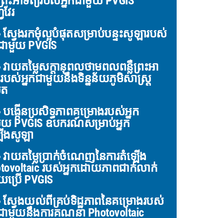
លឺព្រះអាទិត្យរបស់អ្នកជាមួយ PVGIS
វវែរ
ស្វែងរកមុំល្អបំផុតសម្រាប់បន្ទះសូឡារបស់
កជាមួយ PVGIS
វាយតម្លៃសក្តានុពលថាមពលពន្លឺព្រះអា
យរបស់អ្នកជាមួយនឹងទិន្នន័យភូមិសាស្ត្រ
ិត
បង្កើនប្រសិទ្ធភាពគម្រោងរបស់អ្នក
ួយ PVGIS ឧបករណ៍សម្រាប់អ្នក
ើងសូឡា
វាយតម្លៃប្រាក់ចំណេញនៃការតំឡើង
tovoltaic របស់អ្នកដោយភាពជាក់លាក់
ប្រើ PVGIS
ស្វែងយល់ពីគ្រប់ទិដ្ឋភាពនៃគម្រោងរបស់
កជាមួយនឹងការគណនា Photovoltaic