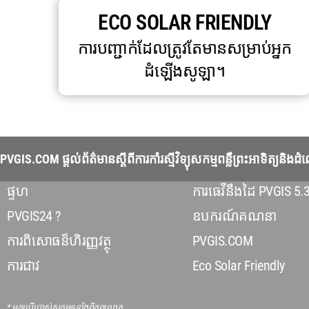
ECO SOLAR FRIENDLY
ការបញ្ជាក់ដែលត្រូវតែមានសម្រាប់អ្នក
ដំឡើងសូឡា។
PVGIS.COM ផ្តល់ព័ត៌មានស្តីពីការកាំរស្មីវិទ្យុសកម្មពន្លឺព្រះអាទិត
ផ្ទហ
ការធេវីនឹងដៃ PVGIS 5.
PVGIS24 ?
ឧបករណ៍គណនា
ការពិសោធន៏ហិរញ្ញវត្ថុ
PVGIS.COM
ការជាវ
Eco Solar Friendly
* អ្នកប្រើប្រាស់សកម្មទូទាំងពិភពលោក