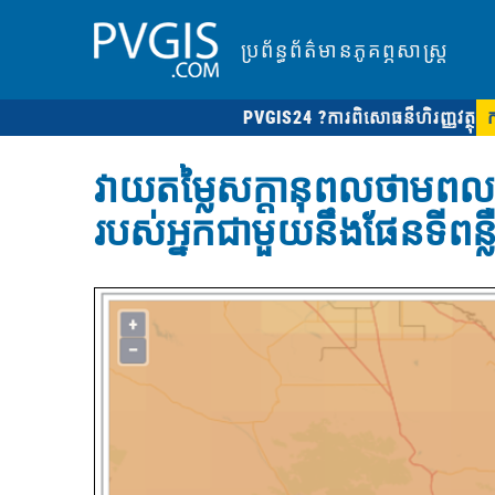
ប្រព័ន្ធព័ត៌មានភូគព្ភសាស្ត្រ
PVGIS24 ?
ការពិសោធន៏ហិរញ្ញវត្ថុ
វាយតម្លៃសក្តានុពលថាមពលព
របស់អ្នកជាមួយនឹងផែនទីពន្លឺ