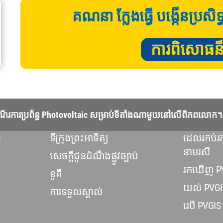
គណនា ក្លែងធ្វើ បង្កើនប្រសិ
ការពិសោធន៏ហិ
្យនិងដំណើរការប្រព័ន្ធ Photovoltaic សម្រាប់ទីតាំងណាមួយនៅលើពិភពលោក។
3
ទីក្រុងព្រះអាទិត្យ
ដេលរកប់រក
នាមរសី
សេចក្តីជូនដំណឹងផ្លូវច្បាប់
រកឃើញ P
ខូគី
យល់ PVGI
ការទទួលស្គាល់
រេបី PVGIS