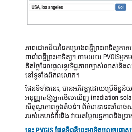
ភាពជោគជ័យនៃគម្រោងពន្លឺព្រះអាទិត្យភាគច្
ពាល់ពន្លឺព្រះអាទិត្យ។ ចាមយយ PVGISអ្នក
គិតថ្លៃដែលផ្តល់នូវទិដ្ឋភាពច្បាស់លាស់និង
នៅទូទាំងពិភពលោក។
ផែនទីទាំងនេះ, បានអភិវឌ្ឍដោយប្រើទិន្នន
អនុញ្ញាតឱ្យអ្នកមើលឃើញ irradiation solar
សីតុណ្ហភាពក្នុងតំបន់។ ព័ត៌មាននេះចាំបាច
របស់គេហទំព័រនិង វាយតម្លៃលទ្ធភាពនិងប្
នេះ PVGIS ផែនទីពន្លឺព្រះអាទិត្យលេចធ្លោស