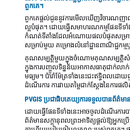
ពួកគេ។
ពួកគេផ្តល់ជូននូវការមើលឃើញវិចារណញាណដ
ល្អបំផុត។ ដោយធ្វើសមាហរណកម្មផែនទីទាំងន
កំណត់ទីតាំងដែលអំណោយផលបំផុតសម្រាប់ក
សម្រាប់មួយ គម្រោងលំនៅដ្ឋានពាណិជ្ជកម្
គុណសម្បត្តិមួយក្នុងចំណោមគុណសម្បត្តិស
ក្នុងការបញ្ចូលទិន្នន័យអាកាសធាតុជាក់លា
មធ្យម។ ប៉ារ៉ាម៉ែត្រទាំងនេះជះឥទ្ធិពលដោយផ្ទ
ដំណើរការ ការវាយតម្លៃជាក់ស្តែងនៃការ
PVGIS ប្រជាធិបតេយ្យការទទួលបានព័ត៌មា
ដោយធ្វើផែនទីទាំងនេះអាចចូលដំណើរការបា
ព័ត៌មានសក្តានុពលព្រះអាទិត្យផ្តល់ឱ្យអ្នកប្
គ្នាហើយប្រៀបធៀបលក្ខណៈរបស់ពួកគេ។ ថាតើអ