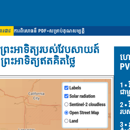
ការជាវ
ការពិសោធន៏ PDF
សម្រាប់គុណសម្បត្តិ
្រះអាទិត្យរបស់វែបសាយត៍
ហេ
ព្រះអាទិត្យឥតគិតថ្លៃ
PV
1
វ
ជាម
2
វ
របស
3
វ