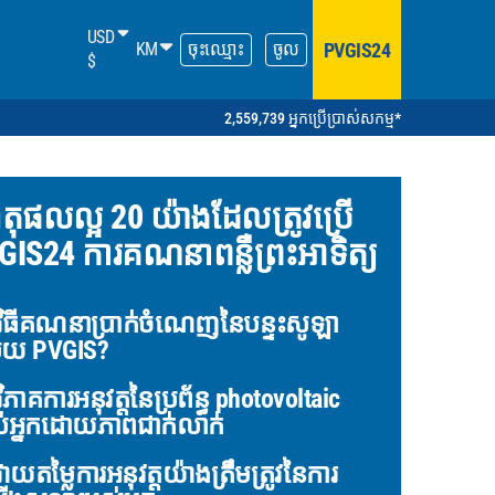
USD
PVGIS24
KM
ចុះឈ្មោះ
ចូល
$
2,559,739 អ្នកប្រើប្រាស់សកម្ម*
តុផលល្អ 20 យ៉ាងដែលត្រូវប្រើ
GIS24 ការគណនាពន្លឺព្រះអាទិត្យ
ិធីគណនាប្រាក់ចំណេញនៃបន្ទះសូឡា
ួយ PVGIS?
ិភាគការអនុវត្តនៃប្រព័ន្ធ photovoltaic
់អ្នកដោយភាពជាក់លាក់
ាយតម្លៃការអនុវត្តយ៉ាងត្រឹមត្រូវនៃការ