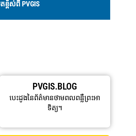
ិតខ្ពស់ពី PVGIS
PVGIS.BLOG
បេះដូងនៃព័ត៌មានថាមពលពន្លឺព្រះអា
ទិត្យ។