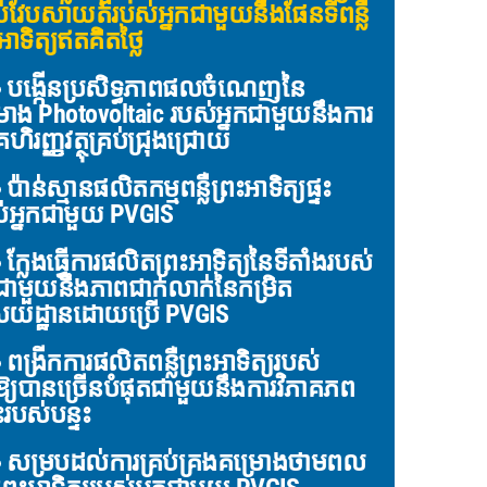
់វែបសាយត៍របស់អ្នកជាមួយនឹងផែនទីពន្លឺ
អាទិត្យឥតគិតថ្លៃ
បង្កើនប្រសិទ្ធភាពផលចំណេញនៃ
រោង Photovoltaic របស់អ្នកជាមួយនឹងការ
គហិរញ្ញវត្ថុគ្រប់ជ្រុងជ្រោយ
ប៉ាន់ស្មានផលិតកម្មពន្លឺព្រះអាទិត្យផ្ទះ
់អ្នកជាមួយ PVGIS
ក្លែងធ្វើការផលិតព្រះអាទិត្យនៃទីតាំងរបស់
កជាមួយនឹងភាពជាក់លាក់នៃកម្រិត
យដ្ឋានដោយប្រើ PVGIS
ពង្រីកការផលិតពន្លឺព្រះអាទិត្យរបស់
កឱ្យបានច្រើនបំផុតជាមួយនឹងការវិភាគភព
ះរបស់បន្ទះ
សម្របដល់ការគ្រប់គ្រងគម្រោងថាមពល