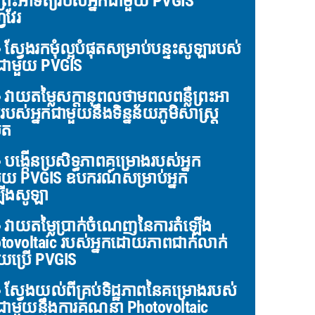
លឺព្រះអាទិត្យរបស់អ្នកជាមួយ PVGIS
វវែរ
ស្វែងរកមុំល្អបំផុតសម្រាប់បន្ទះសូឡារបស់
កជាមួយ PVGIS
វាយតម្លៃសក្តានុពលថាមពលពន្លឺព្រះអា
យរបស់អ្នកជាមួយនឹងទិន្នន័យភូមិសាស្ត្រ
ិត
បង្កើនប្រសិទ្ធភាពគម្រោងរបស់អ្នក
ួយ PVGIS ឧបករណ៍សម្រាប់អ្នក
ើងសូឡា
វាយតម្លៃប្រាក់ចំណេញនៃការតំឡើង
tovoltaic របស់អ្នកដោយភាពជាក់លាក់
ប្រើ PVGIS
ស្វែងយល់ពីគ្រប់ទិដ្ឋភាពនៃគម្រោងរបស់
កជាមួយនឹងការគណនា Photovoltaic