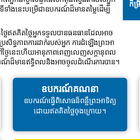
កម្រ
ែនទីទាំងនេះបម្រើជាឧបករណ៍ដ៏មានតម្លៃដើម្បី
តថ្លៃឥតគិតថ្លៃអ្នកទទួលបានធនធានដែលអាច
ប្រសិទ្ធភាពការដាក់របស់អ្នក ការដំឡើងព្រះអា
នកនៅថ្ងៃនេះហើយអានុភាពពេញលេញសក្តានុពល
ឧបករណ៍ដ៏មានឥទ្ធិពលនិងអាចចូលដំណើរការបាន។
ឧបករណ៍គណនា
ឧបករណ៍ធ្វើពិសោធន៏ពន្លឺព្រះអាទិត្យ
ដោយឥតគិតថ្លៃចុងក្រោយ។