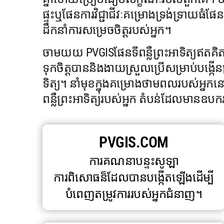
ផ្ទះឬផែនការវិជ្ជាជីវៈគម្រោងទ្រង់ទ្រាយធំផ
ដឹកនាំការសម្រេចចិត្តរបស់អ្នក។
ចាមយយ PVGISផែនទីពន្លឺព្រះអាទិត្យឥតគិ
ទុកចិត្តបាននិងងាយស្រួលប្រើសម្រាប់បង្កើន
ទិត្យ។ នាំមុខក្នុងគម្រោងថាមពលរបស់អ្
ពន្លឺព្រះអាទិត្យរបស់អ្នក តំបន់ដែលមាន
PVGIS.COM
ការគណនាបន្ទះសូឡា
ការពិសោធន៏ដែលបានបង្កើតឡើងដើម្បី
បំពេញតម្រូវការរបស់អ្នកជំនាញ។