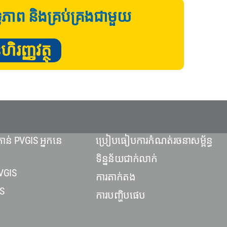
ទ្ធភាព និងគ្រប់គ្រងជាមួយ
រញ្ញវត្ថុ
ាន់ PVGIS អ្នកនេ
ប្រៀបធៀបការកំណត់រចនាសម្ព័ន្ធ
ទិន្នន័យជាក់លាក់
VGIS
ការតាក់តង
S
ការបញ្ហិបផេប