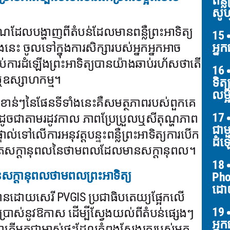
ពន្
សូហ្
ែលបង្ហាញពីតំបន់ដែលមានពន្លឺព្រះអាទិត្យ
15
អ្ន
េះ ចូលទៅក្នុងការសិក្សារបស់អ្នកអ្នកអាច
ារដំឡើងព្រះអាទិត្យបានយ៉ាងឆាប់រហ័សថាតើ
16
មឬឧស្សាហកម្ម។
ទិត្
លម្អ
ំខាន់ៗនៃផែនទីទាំងនេះគឺសមត្ថភាពរបស់ពួកគេ
17
ក់ដូចជាតាមរដូវកាល ភាពប្រែប្រួលឬសីតុណ្ហភាព
ជាម
ាល់ទៅលើការអនុវត្តបន្ទះពន្លឺព្រះអាទិត្យការបើក
ដំឡ
ផលិតសក្តានុពលនៃថាមពលដែលមានសក្តានុពល។
18
នសក្តានុពលថាមពលព្រះអាទិត្យ
Pho
ដោយ
នដោយសេរី PVGIS ប្រជាធិបតេយ្យផ្អែកលើ
19
រើប្រាស់នូវឱកាស ដើម្បីស្វែងយល់ពីតំបន់ផ្សេងៗ
អ្ន
្នកជាម្ចាស់ផ្ទះដែលកំពុងស្វែងរករបស់អ្នក