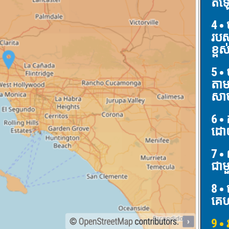
តំឡ
4
ប
របស
ខ្ពស
5
ប
តាម
សាម
6
ដោ
7
ព
ជាម
8
ត
គេហ
9
វ