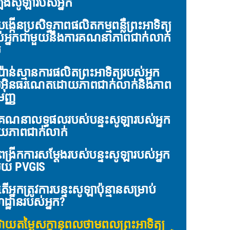
ើងសូឡារបស់អ្នក
ង្កើនប្រសិទ្ធភាពផលិតកម្មពន្លឺព្រះអាទិត្យ
់អ្នកជាមួយនឹងការគណនាភាពជាក់លាក់
់
៉ាន់ស្មានការផលិតព្រះអាទិត្យរបស់អ្នក
អ៊ិនធរណេតដោយភាពជាក់លាក់និងភាព
ញ្ញ
គណនាលទ្ធផលរបស់បន្ទះសូឡារបស់អ្នក
យភាពជាក់លាក់
ង្រីកការសម្តែងរបស់បន្ទះសូឡារបស់អ្នក
ួយ PVGIS
ើអ្នកត្រូវការបន្ទះសូឡាប៉ុន្មានសម្រាប់
ដ្ឋានរបស់អ្នក?
ាយតម្លៃសក្តានុពលថាមពលព្រះអាទិត្យ