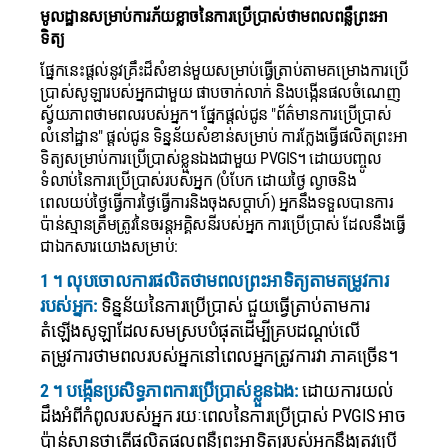
មូលដ្ឋានសម្រាប់ការភ័យខ្លាចនៃការប្រើប្រាស់ថាមពលពន្លឺព្រះអា
ទិត្យ
ផ្នែកនេះផ្តល់នូវគ្រឹះដ៏សំខាន់មួយសម្រាប់ធ្វើត្រាប់តាមគម្រោងការប្រើ
ប្រាស់សូឡារបស់អ្នកជាមួយ ផាបចាក់លាក់ និងបង្កើនផលចំណេញ
ស្វ័យភាពថាមពលរបស់អ្នក។ ផ្នែកផ្តល់ជូន "ព័ត៌មានការប្រើប្រាស់
លំនៅដ្ឋាន" ផ្តល់ជូន ទិន្នន័យសំខាន់សម្រាប់ ការក្លែងធ្វើផលិតព្រះអា
ទិត្យសម្រាប់ការប្រើប្រាស់ខ្លួនឯងជាមួយ PVGIS។ ដោយបញ្ចូល
ទំលាប់នៃការប្រើប្រាស់របស់អ្នក (បំបែក ដោយថ្ងៃ ល្ងាចនិង
ពេលយប់ថ្ងៃធ្វើការថ្ងៃធ្វើការនិងចុងសប្តាហ៍) អ្នកនឹងទទួលបានការ
ប៉ាន់ស្មានត្រឹមត្រូវនៃចរន្តអគ្គិសនីរបស់អ្នក ការប្រើប្រាស់ ដែលនឹងធ្វើ
ជាឯកសារយោងសម្រាប់:
1 ។ លុបចោលការផលិតថាមពលព្រះអាទិត្យតាមតម្រូវការ
របស់អ្នក:
ទិន្នន័យនៃការប្រើប្រាស់ ជួយធ្វើត្រាប់តាមការ
តំឡើងសូឡាដែលសមស្របបំផុតដើម្បីគ្របដណ្តប់លើ
តម្រូវការថាមពលរបស់អ្នកនៅពេលអ្នកត្រូវការវា ភាគច្រើន។
2 ។ បង្កើនប្រសិទ្ធភាពការប្រើប្រាស់ខ្លួនឯង:
ដោយការយល់
ដឹងអំពីកំពូលរបស់អ្នក រយៈពេលនៃការប្រើប្រាស់ PVGIS អាច
ប៉ាន់ស្មានថាតើផលិតផលពន្លឺព្រះអាទិត្យរបស់អ្នកនឹងត្រូវប្រើ