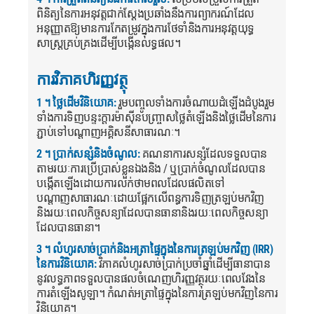
ពិនិត្យនៃការអនុវត្តជាក់ស្តែងប្រឆាំងនឹងការព្យាករណ៍ដែល
អនុញ្ញាតឱ្យមានការកែតម្រូវក្នុងការថែទាំនិងការអនុវត្តយុទ្ធ
សាស្ត្រគ្រប់គ្រងដើម្បីបង្កើនលទ្ធផល។
ការវិភាគហិរញ្ញវត្ថុ
1 ។ ថ្លៃដើមវិនិយោគ:
រួមបញ្ចូលទាំងការចំណាយដំឡើងដំបូងរួម
ទាំងការទិញបន្ទះក្តារម៉ាស៊ីនបញ្ច្រាសថ្លៃតំឡើងនិងថ្លៃដើមនៃការ
ភ្ជាប់ទៅបណ្តាញអគ្គិសនីសាធារណៈ។
2 ។ ប្រាក់សន្សំនិងចំណូល:
គណនាការសន្សំដែលទទួលបាន
តាមរយៈការប្រើប្រាស់ខ្លួនឯងនិង / ឬប្រាក់ចំណូលដែលបាន
បង្កើតឡើងដោយការលក់ថាមពលដែលផលិតទៅ
បណ្តាញសាធារណៈដោយផ្អែកលើពន្ធការទិញត្រឡប់មកវិញ
និងរយៈពេលកិច្ចសន្យាដែលបានធានានិងរយៈពេលកិច្ចសន្យា
ដែលបានធានា។
3 ។ លំហូរសាច់ប្រាក់និងអត្រាផ្ទៃក្នុងនៃការត្រឡប់មកវិញ (IRR)
នៃការវិនិយោគ:
វិភាគលំហូរសាច់ប្រាក់ប្រចាំឆ្នាំដើម្បីធានាបាន
នូវលទ្ធភាពទទួលបានផលចំណេញហិរញ្ញវត្ថុរយៈពេលវែងនៃ
ការតំឡើងសូឡា។ កំណត់អត្រាផ្ទៃក្នុងនៃការត្រឡប់មកវិញនៃការ
វិនិយោគ។