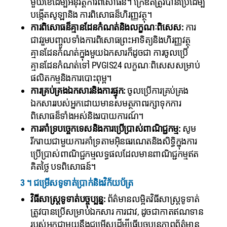
មួយខែដើម្បីអនុវត្តការពិសោធន៏។ ក្រេឌីតត្រូវបានប្រើដើម្បី
បង្កើតសូឡានិង ការពិសោធន៏ហិរញ្ញវត្ថុ។
ការពិសោធន៏គ្មានដែនកំណត់និងលក្ខណៈពិសេស:
ការ
ជាវរួមបញ្ចូលទាំងការពិសោធព្រះអាទិត្យនិងហិរញ្ញវត្ថុ
គ្មានដែនកំណត់ក្នុងមួយឯកសារក៏ដូចជា ការចូលប្រើ
គ្មានដែនកំណត់ទៅ PVGIS24 លក្ខណៈពិសេសសម្រាប់
ផលិតកម្មនិងការបោះពុម្ព។
ការគ្រប់គ្រងឯកសារនិងការផ្ទុក:
ចូលប្រើការគ្រប់គ្រង
ឯកសាររបស់អ្នកដោយមានសមត្ថភាពរក្សាទុកការ
ពិសោធន៏ទាំងអស់និងរបាយការណ៍។
ការគាំទ្របច្ចេកទេសនិងការប្រើប្រាស់ពាណិជ្ជកម្ម:
សូម
រីករាយជាមួយការគាំទ្រតាមអ៊ិនធរណេតនិងសិទ្ធិក្នុងការ
ប្រើប្រាស់ពាណិជ្ជកម្មលទ្ធផលដែលមានពាណិជ្ជកម្មឥត
គិតថ្លៃ បទពិសោធន៍។
3 ។ ជម្រើសទូទាត់ប្រាក់និងវិក័យប័ត្រ
វិធីសាស្ត្រទូទាត់បច្ចុប្បន្ន:
ព័ត៌មានលម្អិតវិធីសាស្ត្រទូទាត់
ត្រូវបានប្រើសម្រាប់ឯកសារ ការជាវ, ដូចជាកាតឥណទាន
របស់អ្នកជាមួយនឹងជម្រើសដើម្បីធ្វើបច្ចុប្បន្នភាពព័ត៌មាន