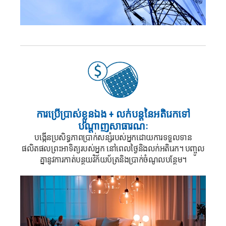
ការប្រើប្រាស់ខ្លួនឯង
+ លក់បន្តនៃអតិរេកទៅ
បណ្តាញសាធារណៈ
បង្កើនប្រសិទ្ធភាពប្រាក់សន្សំរបស់អ្នកដោយការទទួលទាន
ផលិតផលព្រះអាទិត្យរបស់អ្នក
នៅពេលថ្ងៃនិងលក់អតិរេក។
បញ្ចូល
គ្នានូវការកាត់បន្ថយវិក័យប័ត្រនិងប្រាក់ចំណូលបន្ថែម។