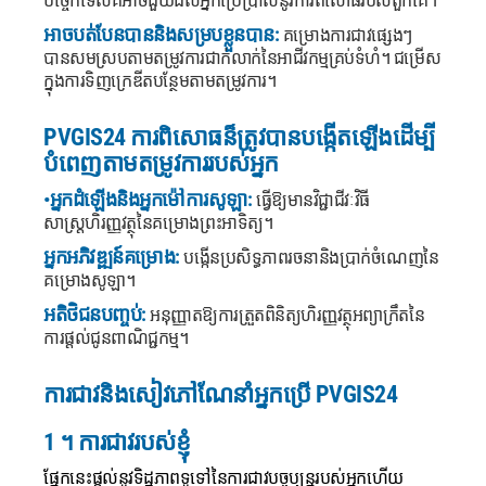
បច្ចេកទេសគឺអាចជួយដល់អ្នកប្រើប្រាស់នូវការពិសោធរបស់ពួកគេ។
អាចបត់បែនបាននិងសម្របខ្លួនបាន:
គម្រោងការជាវផ្សេងៗ
បានសមស្របតាមតម្រូវការជាក់លាក់នៃអាជីវកម្មគ្រប់ទំហំ។ ជម្រើស
ក្នុងការទិញក្រេឌីតបន្ថែមតាមតម្រូវការ។
PVGIS24 ការពិសោធន៏ត្រូវបានបង្កើតឡើងដើម្បី
បំពេញតាមតម្រូវការរបស់អ្នក
•អ្នកដំឡើងនិងអ្នកម៉ៅការសូឡា:
ធ្វើឱ្យមានវិជ្ជាជីវៈវិធី
សាស្រ្តហិរញ្ញវត្ថុនៃគម្រោងព្រះអាទិត្យ។
អ្នកអភិវឌ្ឍន៍គម្រោង:
បង្កើនប្រសិទ្ធភាពរចនានិងប្រាក់ចំណេញនៃ
គម្រោងសូឡា។
អតិថិជនបញ្ចប់:
អនុញ្ញាតឱ្យការត្រួតពិនិត្យហិរញ្ញវត្ថុអព្យាក្រឹតនៃ
ការផ្តល់ជូនពាណិជ្ជកម្ម។
ការជាវនិងសៀវភៅណែនាំអ្នកប្រើ PVGIS24
1 ។ ការជាវរបស់ខ្ញុំ
ផ្នែកនេះផ្តល់នូវទិដ្ឋភាពទូទៅនៃការជាវបច្ចុប្បន្នរបស់អ្នកហើយ