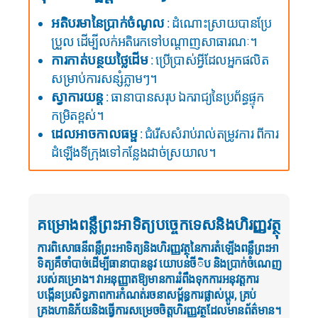
អតិបរមានៃប្រាក់ចំណូល
: ដំណោះស្រាយបានប្រែ
ប្រួល ដើម្បីលក់អតិរេកទៅបណ្តាញសាធារណៈ។
ការកាត់បន្ថយថ្លៃដើម
: ប្រើប្រាស់អ្វីដែលអ្នកផលិត
សម្រាប់ការសន្សំភ្លាមៗ។
ស្វាការយន្ត
: ធានាបានសរុប ឯករាជ្យនៃប្រព័ន្ធផ្ទុក
កម្រិតខ្ពស់។
ដេលអាចកាលធម្ផ
: ជំរើសសំរាប់រាល់តម្រូវការ ពីការ
ដំឡើងទីក្រុងទៅកន្លែងដាច់ស្រយាល។
គម្រោងពន្លឺព្រះអាទិត្យបច្ចេកទេសនិងហិរញ្ញវត្ថុ
ការពិសោធន៏ពន្លឺព្រះអាទិត្យនិងហិរញ្ញវត្ថុនៃការតំឡើងពន្លឺព្រះអា
ទិត្យគឺចាំបាច់ដើម្បីធានាបាននូវ យោបនចីិប និងប្រាក់ចំណេញ
របស់គម្រោង។ វាអនុញ្ញាតឱ្យមានការរំពឹងទុកការអនុវត្តការ
បង្កើនប្រសិទ្ធភាពការកំណត់រចនាសម្ព័ន្ធការផ្លាស់ប្តូរ, គ្រប់
គ្រងហានិភ័យនិងធ្វើការសម្រេចចិត្តហិរញ្ញវត្ថុដែលមានព័ត៌មាន។