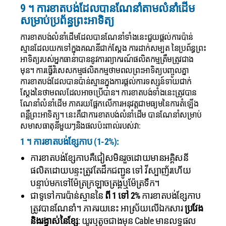
9 ។ ការខាតបង់ដែលបានណែនាំតាមលំនាំដើម
សម្រាប់ប្រព័ន្ធព្រះអាទិត្យ
ការខាតបង់លំនាំដើមដែលបានណែនាំទាំងនេះជួយផ្តល់ការប៉ាន់
ស្មានដែលយកទៅក្នុងគណនីជាក់ស្តែង ការដាក់សម្បត នៃប្រព័ន្ធព្រះ
អាទិត្យរបស់អ្នកធានាបាននូវការព្យាករណ៍ផលិតកម្មត្រឹមត្រូវជាង
មុន។
ការធ្វើវិសេសកម្មផលិតកម្មថាមពលព្រះអាទិត្យបញ្ចូលគ្នា
ការខាតបង់ដែលបានប៉ាន់ស្មានក្នុងការផ្តល់ការទស្សន៍ទាយជាក់
ស្តែងនៃថាមពលដែលអាចប្រើបាន។ ការខាតបង់ទាំងនេះត្រូវបាន
ណែនាំលំនាំដើម ភាគរយផ្អែកលើការអនុវត្តជាមធ្យមនៃការតំឡើង
ពន្លឺព្រះអាទិត្យ។ នេះគឺជាការខាតបង់លំនាំដើម បានណែនាំសម្រាប់
សមាសធាតុនីមួយៗនិងផលប៉ះពាល់របស់វា:
1 ។ ការខាតបង់ខ្សែកាប (1-2%):
ការខាតបង់ខ្សែកាបគឺជៀសមិនរួចដោយមានអគ្គិសនី
ផលិតដោយបន្ទះត្រូវតែដឹកជញ្ជូន ទៅ វីស្បាញ័រហើយ
បន្ទាប់មកទៅម៉ែត្រក្រឡាចត្រង្គឬម៉ែត្រទឹក។
ជាទូទៅការប៉ាន់ស្មាននៃ
ពី 1 ទៅ 2%
ការខាតបង់ខ្សែកាប
ត្រូវបានណែនាំ។ ភាគរយនេះ អាស្រ័យលើឯកសារ
ប្រវែង
និងរង្វាស់នៃខ្សែ
: យូរឬតូចជាងមុន Cable មានលទ្ធផល