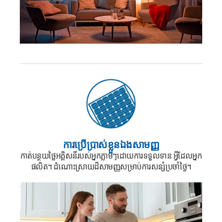
ការប្រើប្រាស់ខ្លួនឯងសាមញ្ញ
កាត់បន្ថយថ្លៃអគ្គិសនីរបស់អ្នកភ្លាមៗដោយការទទួលទាន
អ្វីដែលអ្នក
ផលិត។
ដំណោះស្រាយដ៏សាមញ្ញសម្រាប់ការសន្សំប្រចាំថ្ងៃ។