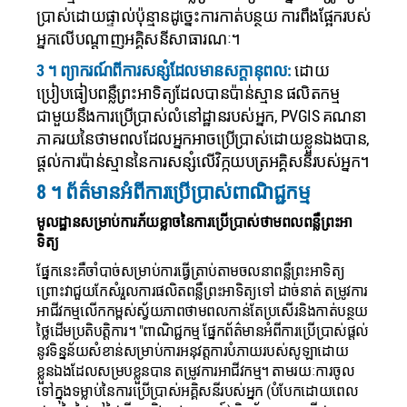
ប្រាស់ដោយផ្ទាល់ប៉ុន្មានដូច្នេះការកាត់បន្ថយ ការពឹងផ្អែករបស់
អ្នកលើបណ្តាញអគ្គិសនីសាធារណៈ។
3 ។ ព្យាករណ៍ពីការសន្សំដែលមានសក្តានុពល:
ដោយ
ប្រៀបធៀបពន្លឺព្រះអាទិត្យដែលបានប៉ាន់ស្មាន ផលិតកម្ម
ជាមួយនឹងការប្រើប្រាស់លំនៅដ្ឋានរបស់អ្នក, PVGIS គណនា
ភាគរយនៃថាមពលដែលអ្នកអាចប្រើប្រាស់ដោយខ្លួនឯងបាន,
ផ្តល់ការប៉ាន់ស្មាននៃការសន្សំលើវិក្កយបត្រអគ្គិសនីរបស់អ្នក។
8 ។ ព័ត៌មានអំពីការប្រើប្រាស់ពាណិជ្ជកម្ម
មូលដ្ឋានសម្រាប់ការភ័យខ្លាចនៃការប្រើប្រាស់ថាមពលពន្លឺព្រះអា
ទិត្យ
ផ្នែកនេះគឺចាំបាច់សម្រាប់ការធ្វើត្រាប់តាមចលនាពន្លឺព្រះអាទិត្យ
ព្រោះវាជួយកែសំរួលការផលិតពន្លឺព្រះអាទិត្យទៅ ដាច់នាត់ តម្រូវការ
អាជីវកម្មលើកកម្ពស់ស្វ័យភាពថាមពលកាន់តែប្រសើរនិងកាត់បន្ថយ
ថ្លៃដើមប្រតិបត្តិការ។
"ពាណិជ្ជកម្ម ផ្នែកព័ត៌មានអំពីការប្រើប្រាស់ផ្តល់
នូវទិន្នន័យសំខាន់សម្រាប់ការអនុវត្តការបំភាយរបស់សូឡាដោយ
ខ្លួនឯងដែលសម្របខ្លួនបាន តម្រូវការអាជីវកម្ម។ តាមរយៈការចូល
ទៅក្នុងទម្លាប់នៃការប្រើប្រាស់អគ្គិសនីរបស់អ្នក (បំបែកដោយពេល