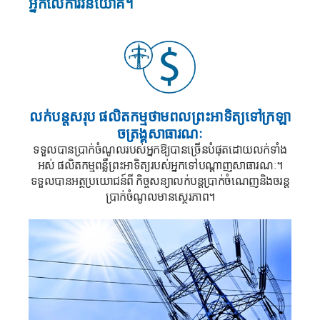
អ្នកលើការវិនិយោគ។
លក់បន្តសរុប
ផលិតកម្មថាមពលព្រះអាទិត្យទៅក្រឡា
ចត្រង្គសាធារណៈ
ទទួលបានប្រាក់ចំណូលរបស់អ្នកឱ្យបានច្រើនបំផុតដោយលក់ទាំង
អស់
ផលិតកម្មពន្លឺព្រះអាទិត្យរបស់អ្នកទៅបណ្តាញសាធារណៈ។
ទទួលបានអត្ថប្រយោជន៍ពី
កិច្ចសន្យាលក់បន្តប្រាក់ចំណេញនិងចរន្ត
ប្រាក់ចំណូលមានស្ថេរភាព។