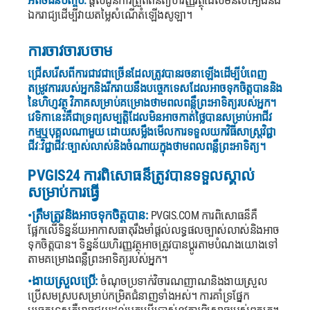
អតិថិជនបញ្ចប់:
ផ្តល់ជូនការត្រួតពិនិត្យហិរញ្ញវត្ថុដែលមិនលំអៀងនិង
ឯករាជ្យដើម្បីវាយតម្លៃសំណើតំឡើងសូឡា។
ការចាវចារបចាម
ជ្រើសរើសពីការជាវជាច្រើនដែលត្រូវបានរចនាឡើងដើម្បីបំពេញ
តម្រូវការរបស់អ្នកនិងរីករាយនឹងបច្ចេកទេសដែលអាចទុកចិត្តបាននិង
នៃហិហ្ញវត្ថុ វិភាគសម្រាប់គម្រោងថាមពលពន្លឺព្រះអាទិត្យរបស់អ្នក។
វេទិកានេះគឺជាទ្រព្យសម្បត្តិដែលមិនអាចកាត់ថ្លៃបានសម្រាប់អាជីវ
កម្មឬបុគ្គលណាមួយ ដោយសម្លឹងមើលការទទួលយកវិធីសាស្រ្តវិជ្ជា
ជីវៈវិជ្ជាជីវៈច្បាស់លាស់និងចំណាយក្នុងថាមពលពន្លឺព្រះអាទិត្យ។
PVGIS24 ការពិសោធន៏ត្រូវបានទទួលស្គាល់
សម្រាប់ការធ្វើ
•ត្រឹមត្រូវនិងអាចទុកចិត្តបាន:
PVGIS.COM ការពិសោធន៏គឺ
ផ្អែកលើទិន្នន័យអាកាសធាតុរឹងមាំផ្តល់លទ្ធផលច្បាស់លាស់និងអាច
ទុកចិត្តបាន។ ទិន្នន័យហិរញ្ញវត្ថុអាចត្រូវបានប្ដូរតាមបំណងយោងទៅ
តាមគម្រោងពន្លឺព្រះអាទិត្យរបស់អ្នក។
•ងាយស្រួលប្រើ:
ចំណុចប្រទាក់វិចារណញាណនិងងាយស្រួល
ប្រើសមស្របសម្រាប់កម្រិតជំនាញទាំងអស់។ ការគាំទ្រផ្នែក