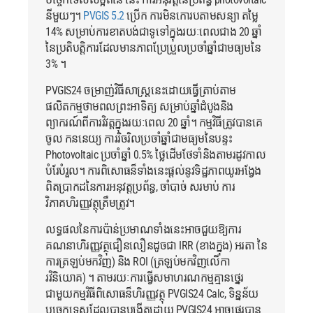
នីមួយៗ។
PVGIS 5.2
ប្រើក ការមិនកោរបតាមសន្យា តម្លៃ
14% សម្រាប់ការខាតបង់ជាទូទៅក្នុងរយៈពេលជាង 20 ឆ្នាំ
នៃប្រតិបត្តិការដែលមានភាពប្រែប្រួលប្រចាំឆ្នាំជាមធ្យមនៃ
3% ។
PVGIS24
ចម្រាញ់វិធីសាស្រ្តនេះដោយធ្វើត្រាប់តាម
ផលិតកម្មថាមពលព្រះអាទិត្យ សម្រាប់ឆ្នាំដំបូងនិង
ព្យាករណ៍ពីការវិវត្តក្នុងរយៈពេល 20 ឆ្នាំ។ កម្មវិធីត្រូវបានគេ
ចូល កននេយ្យ ការរិចរិលប្រចាំឆ្នាំជាមធ្យមនៃបន្ទះ
Photovoltaic ប្រចាំឆ្នាំ 0.5% ថ្លៃដើមថែទាំនិងតាមរដូវកាល
បំរែបំរួល។ ការពិសោធន៏ទាំងនេះផ្តល់នូវទិដ្ឋភាពយូរអង្វែង
ពិតប្រាកដនៃការអនុវត្តប្រព័ន្ធ, ចាំបាច់ សរមាប់ ការ
វិភាគហិរញ្ញវត្ថុត្រឹមត្រូវ។
លទ្ធផលនៃការប៉ាន់ប្រមាណទាំងនេះអាចជួយឱ្យការ
គណនាហិរញ្ញវត្ថុជឿនលឿនដូចជា IRR (ខាងក្នុង) អរតា នៃ
ការត្រឡប់មកវិញ) និង ROI (ត្រឡប់មកវិញលើកា
រវិនិយោគ) ។ តាមរយៈការធ្វើសមាហរណកម្មគ្មានថ្នេរ
ជាមួយកម្មវិធីពិសោធន៏ហិរញ្ញវត្ថុ PVGIS24 Calc, ទិន្នន័យ
បច្ចេកទេសដែលបានបង្កើតដោយ
PVGIS24
អាចផ្ទេរបាន