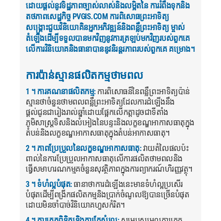
ដោយផ្តល់នូវទិដ្ឋភាពច្បាស់លាស់និងលម្អិតនៃ ការរំពឹងទុកនិង
តថភាពសេដ្ឋកិច្ច PVGIS.COM ការពិសោធព្រះអាទិត្យ
សង្គ្រោះជួយវិនិយោគិនអ្នកអភិវឌ្ឍន៍និងពន្លឺព្រះអាទិត្យ ម្ចាស់
តំឡើងដើម្បីទទួលបានមកវិញនូវការត្រឡប់មកវិញរបស់ពួកគេ
លើការវិនិយោគនិងធានាបាននូវនិរន្តរភាពរបស់ពួកគេ គម្រោង។
ការប៉ាន់ស្មានផលិតកម្មថាមពល
1 ។ ការគណនាផលិតកម្ម:
ការពិសោធន៏នៃពន្លឺព្រះអាទិត្យប៉ាន់
ស្មានថាចំនួនថាមពលពន្លឺព្រះអាទិត្យដែលការដំឡើងនឹង
ផ្តល់ជូនជារៀងរាល់ឆ្នាំដោយផ្អែកលើកត្តាដូចជាទីតាំង
ភូមិសាស្ត្រទិសនិងលំអៀងនៃបន្ទះនិងលក្ខខណ្ឌអាកាសធាតុក្នុង
តំបន់និងលក្ខខណ្ឌអាកាសធាតុក្នុងតំបន់អាកាសធាតុ។
2 ។ ភាពប្រែប្រួលនៃលក្ខខណ្ឌអាកាសធាតុ:
វាយតំលៃផលប៉ះ
ពាល់នៃការប្រែប្រួលអាកាសធាតុលើការផលិតថាមពលនិង
ធ្វើសមាហរណកម្មគចំនួនសុវត្ថិភាពក្នុងការព្យាករណ៍ហិរញ្ញវត្ថុ។
3 ។ ទំហំល្អបំផុត:
ធានាថាការដំឡើងនេះមានទំហំល្អប្រសើរ
បំផុតដើម្បីពង្រីកផលិតកម្មនិងប្រាក់ចំណូលឱ្យបានច្រើនបំផុត
ដោយមិនចាំបាច់វិនិយោគហួសកំរិត។
4 ។ ការត្រួតពិនិត្យនិងការកែសំរួល:
សម្របសម្រួលការត្រួត