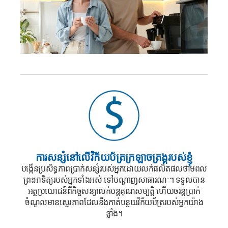
ការសន្សំនៅលើវិក័យប័ត្រក្រឡាចត្រង្គរបស់ខ្ញុំ
បង្កើនប្រសិទ្ធភាពប្រាក់សន្សំរបស់អ្នកដោយលក់ផលិតផលថាមពល
ព្រះអាទិត្យរបស់អ្នកទាំងអស់ ទៅបណ្តាញសាធារណៈ។ ទទួលបាន
អត្ថប្រយោជន៍ពីកិច្ចសន្យាលក់បន្តគុណសម្បត្តិ ហើយចរន្តប្រាក់
ចំណូលមានស្ថេរភាពដែលនឹងកាត់បន្ថយវិក័យប័ត្ររបស់អ្នកយ៉ាង
ខ្លាំង។