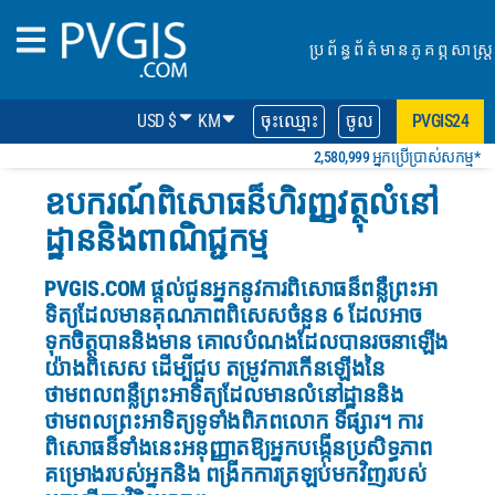
ប្រព័ន្ធព័ត៌មានភូគព្ភសាស្ត្រ
USD $
KM
ចុះឈ្មោះ
ចូល
PVGIS24
2,580,999 អ្នកប្រើប្រាស់សកម្ម*
ឧបករណ៍ពិសោធន៏ហិរញ្ញវត្ថុលំនៅ
ដ្ឋាននិងពាណិជ្ជកម្ម
PVGIS.COM
ផ្តល់ជូនអ្នកនូវការពិសោធន៏ពន្លឺព្រះអា
ទិត្យដែលមានគុណភាពពិសេសចំនួន 6 ដែលអាច
ទុកចិត្តបាននិងមាន គោលបំណងដែលបានរចនាឡើង
យ៉ាងពិសេស
ដើម្បីជួប តម្រូវការកើនឡើងនៃ
ថាមពលពន្លឺព្រះអាទិត្យដែលមានលំនៅដ្ឋាននិង
ថាមពលព្រះអាទិត្យទូទាំងពិភពលោក ទីផ្សារ។
ការ
ពិសោធន៏ទាំងនេះអនុញ្ញាតឱ្យអ្នកបង្កើនប្រសិទ្ធភាព
គម្រោងរបស់អ្នកនិង ពង្រីកការត្រឡប់មកវិញរបស់