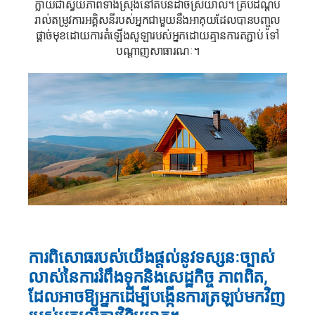
ក្លាយជាស្វ័យភាពទាំងស្រុងនៅតំបន់ដាច់ស្រយាល។
គ្របដណ្តប់
រាល់តម្រូវការអគ្គិសនីរបស់អ្នកជាមួយនឹងអាគុយដែលបានបញ្ចូល
ផ្តាច់មុខដោយការតំឡើងសូឡារបស់អ្នកដោយគ្មានការតភ្ជាប់
ទៅ
បណ្តាញសាធារណៈ។
ការពិសោធរបស់យើងផ្តល់នូវទស្សនៈច្បាស់
លាស់នៃការរំពឹងទុកនិងសេដ្ឋកិច្ច
ភាពពិត,
ដែលអាចឱ្យអ្នកដើម្បីបង្កើនការត្រឡប់មកវិញ