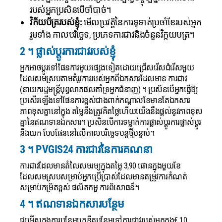
របស់អ្នកប្រសិនបើចាំបាច់។
វិក័យប័ត្ររបស់ខ្ញុំ:
មើលប្រវត្តិនៃការទូទាត់ប្រចាំខែរបស់អ្នក
រួមទាំង កាលបរិច្ឆេទ, ប្រភេទការជាវនិងចំនួនវិក្កយបត្រ។
2 ។ ផ្លាស់ប្តូរការជាវរបស់ខ្ញុំ
អ្នកអាចប្តូរទៅផែនការមួយផ្សេងទៀតដោយជ្រើសរើសជំរើសមួយ
ដែលសមស្របតាមតំរូវការរបស់អ្នកពីឯកសារដែលមាន ការជាវ
(នាយករដ្ឋមន្រ្តីបុព្វលាភផលគាំទ្រអ្នកជំនាញ) ។ ប្រសិនបើអ្នកធ្វើឱ្យ
ប្រសើរឡើងទៅផែនការខ្ពស់ជាងពាក់កណ្តាលខែមានតែឯកសារ
ភាពខុសគ្នានៅក្នុង តម្លៃនឹងត្រូវគិតថ្លៃហើយយើងនឹងផ្តល់នូវភាពខុស
គ្នានៃឥណទានឯកសារ។ ប្រសិនបើការទម្លាក់ការផ្លាស់ប្តូរការផ្លាស់ប្តូរ
នឹងយក បែបផែននៅលើកាលបរិច្ឆេទបន្តថ្មីបន្ទាប់។
3 ។ PVGIS24 ការជាវនៃការគណនា
ការជាវដែលមានតំលៃសមរម្យក្នុងតម្លៃ 3,90 ផោនក្នុងមួយខែ
ដែលសមស្របសម្រាប់អ្នកប្រើប្រាស់ដែលមានតម្រូវការកំណត់
សម្រាប់កម្រិតខ្ពស់ ផលិតកម្ផ ការពិសោធន៏។
4 ។ ឥណទានឯកសារបន្ថែម
ជម្រើសក្នុងការបន្ថែមក្រេឌីតបន្ថែមទៅការជាវរបស់អ្នកក្នុង€ 10