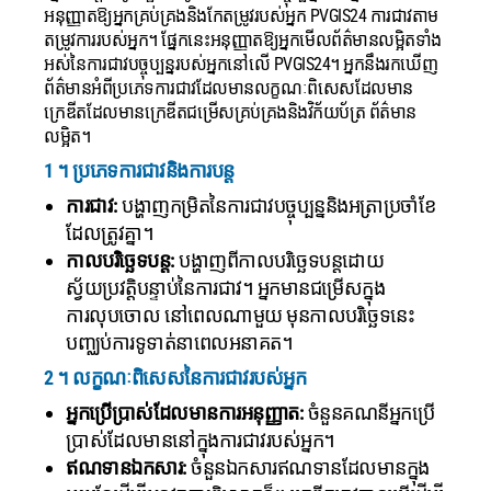
អនុញ្ញាតឱ្យអ្នកគ្រប់គ្រងនិងកែតម្រូវរបស់អ្នក PVGIS24 ការជាវតាម
តម្រូវការរបស់អ្នក។
ផ្នែកនេះអនុញ្ញាតឱ្យអ្នកមើលព័ត៌មានលម្អិតទាំង
អស់នៃការជាវបច្ចុប្បន្នរបស់អ្នកនៅលើ PVGIS24។ អ្នកនឹងរកឃើញ
ព័ត៌មានអំពីប្រភេទការជាវដែលមានលក្ខណៈពិសេសដែលមាន
ក្រេឌីតដែលមានក្រេឌីតជម្រើសគ្រប់គ្រងនិងវិក័យប័ត្រ ព័ត៌មាន
លម្អិត។
1 ។ ប្រភេទការជាវនិងការបន្ត
ការជាវ:
បង្ហាញកម្រិតនៃការជាវបច្ចុប្បន្ននិងអត្រាប្រចាំខែ
ដែលត្រូវគ្នា។
កាលបរិច្ឆេទបន្ត:
បង្ហាញពីកាលបរិច្ឆេទបន្តដោយ
ស្វ័យប្រវត្តិបន្ទាប់នៃការជាវ។ អ្នកមានជម្រើសក្នុង
ការលុបចោល នៅពេលណាមួយ មុនកាលបរិច្ឆេទនេះ
បញ្ឈប់ការទូទាត់នាពេលអនាគត។
2 ។ លក្ខណៈពិសេសនៃការជាវរបស់អ្នក
អ្នកប្រើប្រាស់ដែលមានការអនុញ្ញាត:
ចំនួនគណនីអ្នកប្រើ
ប្រាស់ដែលមាននៅក្នុងការជាវរបស់អ្នក។
ឥណទានឯកសារ:
ចំនួនឯកសារឥណទានដែលមានក្នុង