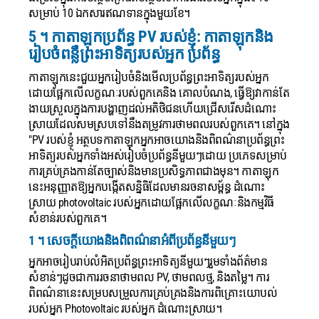
សម្រាប់ 10 ឯកសារឥណទានក្នុងមួយខែ។
5 ។ កាតាឡុកប្រព័ន្ធ PV របស់ខ្ញុំ: កាតាឡុកនិង
រៀបចំពន្លឺព្រះអាទិត្យរបស់អ្នក ប្រព័ន្ធ
កាតាឡុកនេះជួយអ្នករៀបចំនិងមើលប្រព័ន្ធព្រះអាទិត្យរបស់អ្នក
ដោយផ្អែកលើលក្ខណៈរបស់ពួកគេនិង គោលបំណង, ធ្វើឱ្យវាកាន់តែ
ងាយស្រួលក្នុងការបង្ហាញដល់អតិថិជនហើយជ្រើសរើសដំណោះ
ស្រាយដែលសមស្របទៅនឹងតម្រូវការថាមពលរបស់ពួកគេ។
នៅក្នុង
"PV របស់ខ្ញុំ អត្ថបទកាតាឡុកអ្នកអាចយោងនិងពិពណ៌នាប្រព័ន្ធព្រះ
អាទិត្យរបស់អ្នកទាំងអស់រៀបចំប្រព័ន្ធនីមួយៗដោយ ប្រភេទសម្រាប់
ការគ្រប់គ្រងកាន់តែច្បាស់និងមានប្រសិទ្ធភាពជាងមុន។ កាតាឡុក
នេះអនុញ្ញាតឱ្យអ្នកបង្កើតសន្និធិដែលមានរចនាសម្ព័ន្ធ ដំណោះ
ស្រាយ photovoltaic របស់អ្នកដោយផ្អែកលើលក្ខណៈនិងកម្មវិធី
សំខាន់របស់ពួកគេ។
1 ។ សេចក្តីយោងនិងពិពណ៌នាអំពីប្រព័ន្ធនីមួយៗ
អ្នកអាចរៀបរាប់លំអិតប្រព័ន្ធព្រះអាទិត្យនីមួយៗរួមទាំងព័ត៌មាន
សំខាន់ៗដូចជាការរចនាថាមពល PV, ថាមពលថ្ម, និងតម្លៃ។ ការ
ពិពណ៌នានេះសម្របសម្រួលការគ្រប់គ្រងនិងការពិគ្រោះយោបល់
របស់អ្នក Photovoltaic របស់អ្នក ដំណោះស្រាយ។