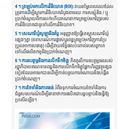
4 ។ ត្រឡប់មកលើការវិនិយោគ (ROI):
វាយតម្លៃពេលវេលាដែល
ត្រូវការដើម្បីស្តារការវិនិយោគដំបូងតាមរយៈការសន្សំនិង / ឬ
ប្រាក់ចំណូលពីការលក់ហើយគណនាការត្រឡប់មកវិញរបស់
ការវិនិយោគជាទូទៅលើការវិនិយោគ។
5 ។ សេណារីយ៉ូសូឡានិងគំរូ:
អនុញ្ញាតឱ្យធ្វើតេស្តសេណារីយ៉ូ
ផ្សេងៗគ្នា (ឧទាហរណ៍ការផ្លាស់ប្តូរពន្ធត្រឡប់មកវិញការប្រែ
ប្រួលអាកាសធាតុ) ដើម្បីវាយតម្លៃផលប៉ះពាល់របស់ពួកគេ
ទៅលើផលិតកម្មនិងប្រាក់ចំណេញ។
6 ។ ការឧបត្ថម្ភនិងការលើកទឹកចិត្ត:
គិតគូរពីការឧបត្ថម្ភធនរបស់
រដ្ឋាភិបាលឥណទានពន្ធនិងការលើកទឹកចិត្តផ្នែកហិរញ្ញវត្ថុផ្សេង
ទៀតដែលអាចរកបានដើម្បីកាត់បន្ថយការចំណាយនិងបង្កើន
ប្រាក់ចំណេញ។
7 ។ ការថែទាំនិងភាពធន់:
រំពឹងទុកការចំណាយថែទាំនិងការ
ជំនួសឧបករណ៍ដើម្បីធានាថាការផលិតជាបន្តបន្ទាប់និងធ្វើឱ្យ
ប្រសើរឡើង។