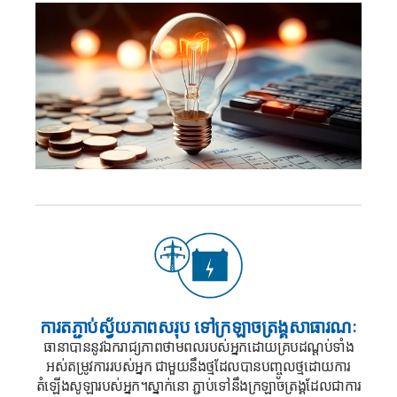
ការតភ្ជាប់ស្វ័យភាពសរុប
ទៅក្រឡាចត្រង្គសាធារណៈ
ធានាបាននូវឯករាជ្យភាពថាមពលរបស់អ្នកដោយគ្របដណ្តប់ទាំង
អស់
តម្រូវការរបស់អ្នក ជាមួយនឹងថ្មដែលបានបញ្ចូលថ្ម
ដោយការ
តំឡើងសូឡារបស់អ្នក។
ស្នាក់នោ ភ្ជាប់ទៅនឹងក្រឡាចត្រង្គដែលជាការ