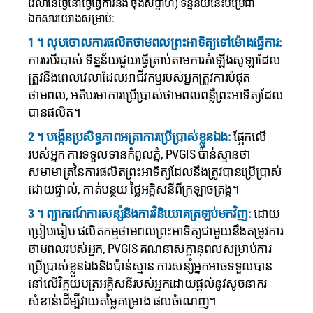
វេលានៃថ្ងៃនៅថ្ងៃធ្វើការនិង ចុងសប្តាហ៍) ទិន្នន័យនេះបម្រើជា
ឯកសារយោងសម្រាប់:
1 ។ លុបចោលការផលិតថាមពលព្រះអាទិត្យទៅម៉ោងធ្វើការ:
ការរេបីរបាស់ ទិន្នន័យជួយធ្វើត្រាប់តាមការតំឡើងសូឡាដែល
ត្រូវនឹងពេលវេលាដែលអាជីវកម្មរបស់អ្នកត្រូវការបំផុត
ថាមពល, អតិបរមាការប្រើប្រាស់ថាមពលពន្លឺព្រះអាទិត្យដែល
បានផលិត។
2 ។ បង្កើនប្រសិទ្ធភាពអត្រាការប្រើប្រាស់ខ្លួនឯង:
ផ្អែកលើ
របស់អ្នក ការទទួលទានកំពូលភ្នំ, PVGIS ប៉ាន់ស្មានថា
សមាមាត្រនៃការផលិតព្រះអាទិត្យដែលនឹងត្រូវបានប្រើប្រាស់
ដោយផ្ទាល់, កាត់បន្ថយ ថ្លៃអគ្គិសនីពីក្រឡាចត្រង្គ។
3 ។ ព្យាករណ៍ការសន្សំនិងការវិនិយោគត្រឡប់មកវិញ:
ដោយ
ប្រៀបធៀប ផលិតកម្មថាមពលព្រះអាទិត្យជាមួយនឹងតម្រូវការ
ថាមពលរបស់អ្នក, PVGIS គណនាសក្តានុពលសម្រាប់ការ
ប្រើប្រាស់ខ្លួនឯងនិងប៉ាន់ស្មាន ការសន្សំអ្នកអាចទទួលបាន
នៅលើវិក្កយបត្រអគ្គិសនីរបស់អ្នកដោយផ្តល់នូវសូចនាករ
សំខាន់ដើម្បីវាយតម្លៃគម្រោង ផលចំណេញ។