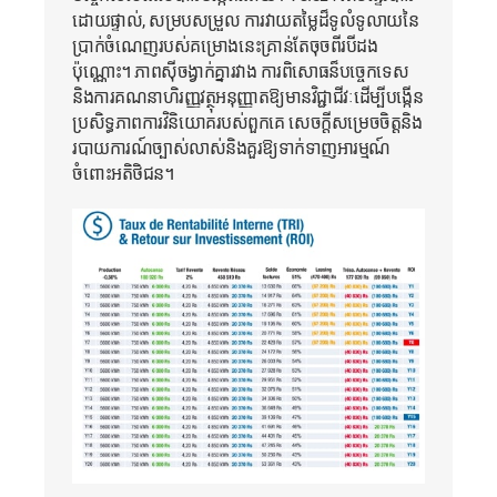
ដោយផ្ទាល់, សម្របសម្រួល ការវាយតម្លៃដ៏ទូលំទូលាយនៃ
ប្រាក់ចំណេញរបស់គម្រោងនេះគ្រាន់តែចុចពីរបីដង
ប៉ុណ្ណោះ។ ភាពស៊ីចង្វាក់គ្នារវាង ការពិសោធន៏បច្ចេកទេស
និងការគណនាហិរញ្ញវត្ថុអនុញ្ញាតឱ្យមានវិជ្ជាជីវៈដើម្បីបង្កើន
ប្រសិទ្ធភាពការវិនិយោគរបស់ពួកគេ សេចក្តីសម្រេចចិត្តនិង
របាយការណ៍ច្បាស់លាស់និងគួរឱ្យទាក់ទាញអារម្មណ៍
ចំពោះអតិថិជន។