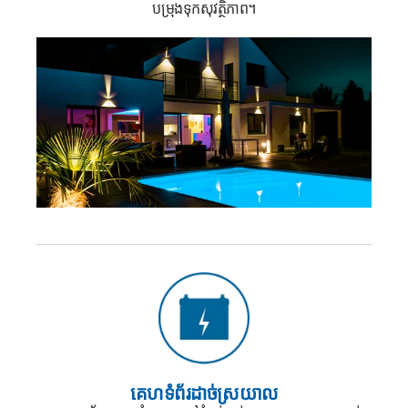
បម្រុងទុកសុវត្ថិភាព។
គេហទំព័រដាច់ស្រយាល