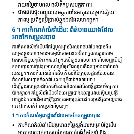
វាយតម្លៃថាមពល ផលិតកម្ផ សមត្ថភាព។
ថាមពលថ្ម:
បញ្ចូលសមត្ថភាពនៃអាគុយសម្រាប់ស្វ័យ
ភាពឬ ប្រព័ន្ធប្រើប្រាស់ខ្លួនឯងដែលមានផ្ទុក។
6 ។ ការកំណត់លំនាំដើម: ព័ត៌មានយោងដែល
អាចកែសម្រួលបាន
ការកំណត់លំនាំដើមគឺតម្លៃមូលដ្ឋានដែលអាចបត់បែនបាននិង
សម្របខ្លួនបាន។ មានអារម្មណ៍ថាមានសេរីភាពក្នុងការប្តូរវាតាម
ឯកសារនីមួយៗនិង កេតរមុវ ពួកគេអំឡុងពេលមានភាពសាមញ្ញដើម្បី
ទទួលបានការប៉ាន់ប្រមាណល្អបំផុតដែលត្រូវនឹងគម្រោងជាក់លាក់
របស់អ្នក។ ការកំណត់លំនាំដើម គឺ ប៉ារ៉ាម៉ែត្រមូលដ្ឋានដែលបាន
កំណត់ដែលបានកំណត់ដែលបម្រើជាឯកសារយោង
ដើម្បីជួយសម្រួលដល់ការពិសោធនិងការផលិតពន្លឺព្រះអាទិត្យ ការ
ប៉ាន់ស្មាន។ តម្លៃលំនាំដើមទាំងនេះត្រូវបានអនុវត្តដោយស្វ័យប្រវត្តិ
នៅក្នុងឯកសារនីមួយៗប៉ុន្តែពួកគេអាចត្រូវបានកែតម្រូវឱ្យសមល្អជាង
នេះ ជាក់លាក់ នៃគម្រោងនីមួយៗ។
1 ។ ការកំណត់មូលដ្ឋានដែលអាចកែសម្រួលបាន
ការកំណត់លំនាំដើមរួមមានតម្លៃស្តង់ដារសម្រាប់ថ្លៃដើម
អត្រាការប្រាក់ភាគរយនៃការបាត់បង់ ថ្លៃថែទាំ និង