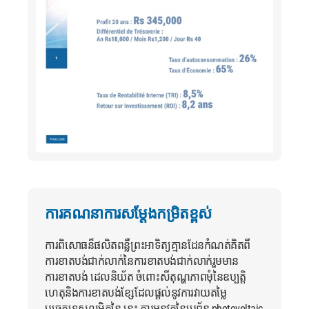
ការគណនាការសម្តែងកម្រិតខ្ពស់
ការពិសោធន៏ផលិតពន្លឺព្រះអាទិត្យគ្មានដែនកំណត់គិតពី
ការខាតបង់ជាក់លាក់នៃការខាតបង់ជាក់លាក់រួមមាន
ការខាតបង់ ដេលនិយ័ត ចំពោះសីតុណ្ហភាពមុំនៃឧប្បត្តិ
ហេតុនិងការខាតបង់ខ្សែដែលផ្តល់នូវការវាយតម្លៃ
បច្ចេកទេសលម្អិតនៃ នេះ ការអនុវត្តនៃប្រព័ន្ធ photovoltaic