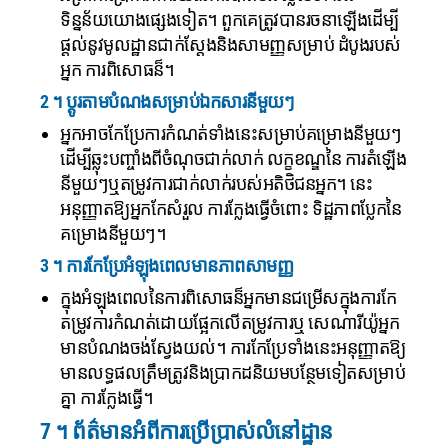
ទិន្នន័យយោងផ្សេងទៀត។ ពួកគេត្រូវបានរចនាឡើងដើម្បី
ផ្តល់នូវមូលដ្ឋានជាក់ស្តែងនិងសាមញ្ញសម្រាប់ ដំបូងរបស់
អ្នក ការពិសោធន៏។
2 ។ ប្ដូរតាមបំណងសម្រាប់ឯកសារនីមួយៗ
អ្នកអាចកែប្រែការកំណត់ទាំងនេះសម្រាប់គម្រោងនីមួយៗ
ដើម្បីឆ្លុះបញ្ចាំងពីចំណុចជាក់លាក់ លក្ខខណ្ឌនៃ ការតំឡើង
នីមួយៗឬតម្រូវការជាក់លាក់របស់អតិថិជនអ្នក។ នេះ
អនុញ្ញាតឱ្យអ្នកកែសំរួល ការក្លែងធ្វើចំពោះ ទិដ្ឋភាពប្លែកនៃ
គម្រោងនីមួយៗ។
3 ។ ការកែប្រែអំឡុងពេលមានភាពសាមញ្ញ
ក្នុងអំឡុងពេលនៃការពិសោធន៏អ្នកមានជម្រើសក្នុងការកែ
តម្រូវការកំណត់ដោយផ្អែកលើតម្រូវការឬ សេណារីយ៉ូអ្នក
មានបំណងចង់ស្វែងយល់។ ការកែប្រែទាំងនេះអនុញ្ញាតឱ្យ
មានលទ្ធផលត្រឹមត្រូវនិងប្រាកដនិយមបន្ថែមទៀតសម្រាប់
គ្នា ការក្លែងធ្វើ។
7 ។ ព័ត៌មានអំពីការប្រើប្រាស់លំនៅដ្ឋាន