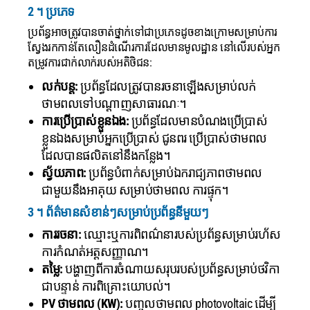
2 ។ ប្រភេទ
ប្រព័ន្ធអាចត្រូវបានចាត់ថ្នាក់ទៅជាប្រភេទដូចខាងក្រោមសម្រាប់ការ
ស្វែងរកកាន់តែលឿនដំណើរការដែលមានមូលដ្ឋាន នៅលើរបស់អ្នក
តម្រូវការជាក់លាក់របស់អតិថិជន:
លក់បន្ត:
ប្រព័ន្ធដែលត្រូវបានរចនាឡើងសម្រាប់លក់
ថាមពលទៅបណ្តាញសាធារណៈ។
ការប្រើប្រាស់ខ្លួនឯង:
ប្រព័ន្ធដែលមានបំណងប្រើប្រាស់
ខ្លួនឯងសម្រាប់អ្នកប្រើប្រាស់ ជូនពរ ប្រើប្រាស់ថាមពល
ដែលបានផលិតនៅនឹងកន្លែង។
ស្វ័យភាព:
ប្រព័ន្ធបំពាក់សម្រាប់ឯករាជ្យភាពថាមពល
ជាមួយនឹងអាគុយ សម្រាប់ថាមពល ការផ្ទុក។
3 ។ ព័ត៌មានសំខាន់ៗសម្រាប់ប្រព័ន្ធនីមួយៗ
ការរចនា:
ឈ្មោះឬការពិពណ៌នារបស់ប្រព័ន្ធសម្រាប់រហ័ស
ការកំណត់អត្តសញ្ញាណ។
តម្លៃ:
បង្ហាញពីការចំណាយសរុបរបស់ប្រព័ន្ធសម្រាប់ថវិកា
ជាបន្ទាន់ ការពិគ្រោះយោបល់។
PV ថាមពល (KW):
បញ្ចូលថាមពល photovoltaic ដើម្បី