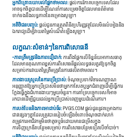
អ្នកពិគ្រោះយោបល់ផ្នែកថាមពល:
ផ្តល់ការវិភាគបច្ចេកទេសដែល
អាចទុកចិត្តបានដើម្បីណែនាំការសម្រេចចិត្តដែលមានព័ត៌មាន
ទាក់ទងនឹងលទ្ធភាពនៃគម្រោងសូឡា។
អតិថិជនបញ្ចប់:
ផ្តល់ជូនការត្រួតពិនិត្យហិរញ្ញវត្ថុដែលមិនលំអៀងនិង
ឯករាជ្យដើម្បីវាយតម្លៃសំណើតំឡើងសូឡា។
លក្ខណៈសំខាន់ៗនៃការពិសោធន៏
•ភាពត្រឹមត្រូវនិងភាពជឿជាក់:
ការពឹងផ្អែកលើទិន្នន័យអាកាសធាតុ
ដែលមានគុណភាពខ្ពស់ការពិសោធន៏ផ្តល់លទ្ធផលគួរឱ្យទុកចិត្ត
សម្រាប់ការវាយតម្លៃត្រឹមត្រូវនៃការផលិតថាមពល។
ភាពងាយស្រួលនៃការប្រើប្រាស់:
ចំណុចប្រទាក់វិចារណញាណ
អនុញ្ញាតឱ្យអ្នកប្រើប្រាស់មិនថាអ្នកកាសែតឬអ្នកជំនាញដើម្បីធ្វើការ
ក្លែងធ្វើក្នុងជំហានងាយៗមួយចំនួន។ ការគាំទ្របច្ចេកទេសក៏អាច
រកបានដើម្បីជួយដល់អ្នកប្រើប្រាស់ពេញមួយដំណើរការ។
ការបត់បែននិងភាពអាដាប់ធ័រ:
PVGIS.COM
ផ្តល់ជូននូវគម្រោងការ
ជាវផ្សេងៗគ្នាដែលត្រូវបានរៀបចំឡើងចំពោះចំណុចជាក់លាក់
តម្រូវការអាជីវកម្មមិនថាតូចឬធំដោយមានជម្រើសក្នុង
ការទិញក្រេឌីតបន្ថែមសម្រាប់ ការពិសោធបន្ថែមទៀតបើចាំបាច់។