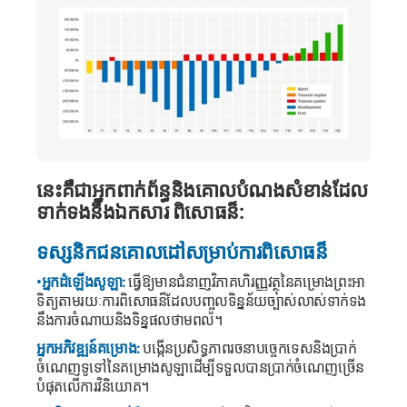
នេះគឺជាអ្នកពាក់ព័ន្ធនិងគោលបំណងសំខាន់ដែល
ទាក់ទងនឹងឯកសារ ពិសោធន៏:
ទស្សនិកជនគោលដៅសម្រាប់ការពិសោធន៏
•អ្នកដំឡើងសូឡា:
ធ្វើឱ្យមានជំនាញវិភាគហិរញ្ញវត្ថុនៃគម្រោងព្រះអា
ទិត្យតាមរយៈការពិសោធន៏ដែលបញ្ចូលទិន្នន័យច្បាស់លាស់ទាក់ទង
នឹងការចំណាយនិងទិន្នផលថាមពល។
អ្នកអភិវឌ្ឍន៍គម្រោង:
បង្កើនប្រសិទ្ធភាពរចនាបច្ចេកទេសនិងប្រាក់
ចំណេញទូទៅនៃគម្រោងសូឡាដើម្បីទទួលបានប្រាក់ចំណេញច្រើន
បំផុតលើការវិនិយោគ។