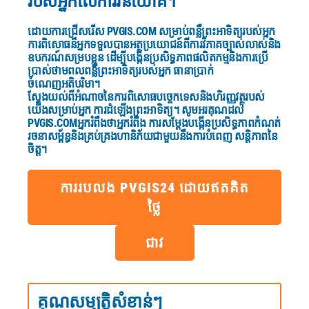
របស់អ្នកលើការវិនិយោគ។
ដោយការជ្រើសរើស
PVGIS.COM
សម្រាប់ពន្លឺព្រះអាទិត្យរបស់អ្នក
ការពិសោធន៏អ្នកទទួលបានអត្ថប្រយោជន៍ពីការវិភាគច្បាស់លាស់និង
ឧបករណ៍សម្របខ្លួន
ដើម្បីបង្កើនប្រសិទ្ធភាពផលិតកម្មនិងការប្រើ
ប្រាស់ថាមពលពន្លឺព្រះអាទិត្យរបស់អ្នក ធានាប្រាក់
ចំណេញអតិបរិមា។
ស្វែងយល់ពីអំណាចនៃការពិសោធបច្ចេកទេសនិងហិរញ្ញវត្ថុរបស់
យើងសម្រាប់អ្នក ការដំឡើងព្រះអាទិត្យ។
សូមអរគុណដល់
PVGIS.COM
អ្នករំពឹងថាអ្នករំពឹង ការសម្តែងបង្កើនប្រសិទ្ធភាពកំណត់
រចនាសម្ព័ន្ធនិងគ្រប់គ្រងហានិភ័យជាមួយនឹងការបំពេញ សន្តិភាពនៃ
ចិត្ត។
ការរបលង PVGIS24 ដោយឥតគិត
ថ្លៃ
ជាវ
គុណសម្បត្តិសំខាន់ៗ