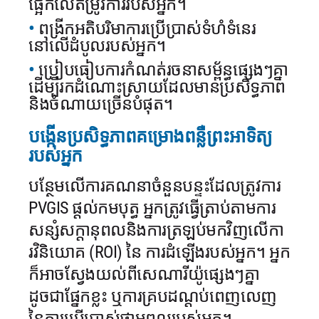
ផ្អែកលើតម្រូវការរបស់អ្នក។
ពង្រីកអតិបរិមាការប្រើប្រាស់ទំហំទំនេរ
នៅលើដំបូលរបស់អ្នក។
ប្រៀបធៀបការកំណត់រចនាសម្ព័ន្ធផ្សេងៗគ្នា
ដើម្បីរកដំណោះស្រាយដែលមានប្រសិទ្ធភាព
និងចំណាយច្រើនបំផុត។
បង្កើនប្រសិទ្ធភាពគម្រោងពន្លឺព្រះអាទិត្យ
របស់អ្នក
បន្ថែមលើការគណនាចំនួនបន្ទះដែលត្រូវការ
PVGIS ផ្ដល់កមបុត្ធ
អ្នកត្រូវធ្វើត្រាប់តាមការ
សន្សំសក្តានុពលនិងការត្រឡប់មកវិញលើកា
រវិនិយោគ (ROI) នៃ
ការដំឡើងរបស់អ្នក។ អ្នក
ក៏អាចស្វែងយល់ពីសេណារីយ៉ូផ្សេងៗគ្នា
ដូចជាផ្នែកខ្លះ
ឬការគ្របដណ្តប់ពេញលេញ
នៃការប្រើប្រាស់ថាមពលរបស់អ្នក។