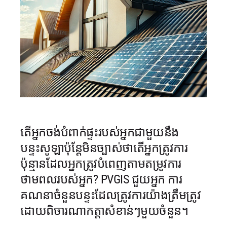
តើអ្នកចង់បំពាក់ផ្ទះរបស់អ្នកជាមួយនឹង
បន្ទះសូឡាប៉ុន្តែមិនច្បាស់ថាតើអ្នកត្រូវការ
ប៉ុន្មានដែលអ្នកត្រូវបំពេញតាមតម្រូវការ
ថាមពលរបស់អ្នក? PVGIS ជួយអ្នក
ការ
គណនាចំនួនបន្ទះដែលត្រូវការយ៉ាងត្រឹមត្រូវ
ដោយពិចារណាកត្តាសំខាន់ៗមួយចំនួន។