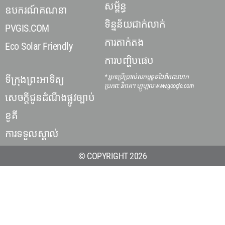
សម្ព័ន្ធ
ឧបករណ៍គណនា
ទិន្នន័យជាក់លាក់
PVGIS.COM
ការតាក់តង
Eco Solar Friendly
ការបញ្ហិបផេប
* អ្នកប្រើប្រាស់សកម្មទូទាំងពិភពលោក
ទីក្រុងព្រះអាទិត្យ
ប្រភព: វិភាគ។ ហ្គូហ្គល www.google.com
សេចក្តីជូនដំណឹងផ្លូវច្បាប់
ខូគី
ការទទួលស្គាល់
© COPYRIGHT 2026