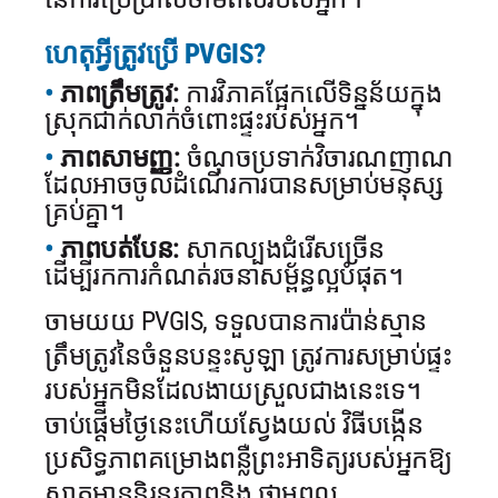
ហេតុអ្វីត្រូវប្រើ PVGIS?
ភាពត្រឹមត្រូវ:
ការវិភាគផ្អែកលើទិន្នន័យក្នុង
ស្រុកជាក់លាក់ចំពោះផ្ទះរបស់អ្នក។
ភាពសាមញ្ញ:
ចំណុចប្រទាក់វិចារណញាណ
ដែលអាចចូលដំណើរការបានសម្រាប់មនុស្ស
គ្រប់គ្នា។
ភាពបត់បែន:
សាកល្បងជំរើសច្រើន
ដើម្បីរកការកំណត់រចនាសម្ព័ន្ធល្អបំផុត។
ចាមយយ PVGIS, ទទួលបានការប៉ាន់ស្មាន
ត្រឹមត្រូវនៃចំនួនបន្ទះសូឡា
ត្រូវការសម្រាប់ផ្ទះ
របស់អ្នកមិនដែលងាយស្រួលជាងនេះទេ។
ចាប់ផ្តើមថ្ងៃនេះហើយស្វែងយល់
វិធីបង្កើន
ប្រសិទ្ធភាពគម្រោងពន្លឺព្រះអាទិត្យរបស់អ្នកឱ្យ
ស្អាតមាននិរន្តរភាពនិង
ថាមពល