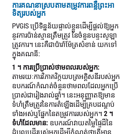
ការគណនាស្របតាមតម្រូវការពន្លឺព្រះអា
ទិត្យរបស់អ្នក
PVGIS ប្រើទិន្នន័យផ្ទាល់ខ្លួនដើម្បីផ្តល់ឱ្យអ្នក
នូវការប៉ាន់ស្មានត្រឹមត្រូវ
នៃចំនួនបន្ទះសូឡា
ត្រូវការ។ នេះគឺជាប៉ារ៉ាម៉ែត្រសំខាន់
យកទៅ
ក្នុងគណនី:
1 ។ ការប្រើប្រាស់ថាមពលរបស់អ្នក:
តាមរយៈការវិភាគវិក្កយបត្រអគ្គិសនីរបស់អ្នក
ឧបករណ៍កំណត់ចំនួនថាមពលដែលអ្នកប្រើ
ប្រាស់ជារៀងរាល់ឆ្នាំ។ នេះអនុញ្ញាតឱ្យមាន
ទំហំត្រឹមត្រូវនៃការតំឡើងដើម្បីគ្របដណ្តប់
ទាំងអស់ឬផ្នែកនៃតម្រូវការរបស់អ្នក។
2 ។
ទំហំដែលមាន:
ឧបករណ៍វាយតម្លៃផ្ទៃដីនៃ
ដំបូលឬដីរបស់អ្នកដើម្បីកំណត់ថាតើមាន