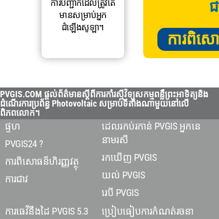
ការបញ្ជាក់ដែលត្រូវតែ
ជ
មានសម្រាប់អ្នក
ដំឡើងសូឡា។
ការពិសោធន
PVGIS.COM ផ្តល់ព័ត៌មានស្តីពីការកាំរស្មីវិទ្យុសកម្មពន្លឺព្រះអាទិត្យនិង
ដំណើរការប្រព័ន្ធ Photovoltaic សម្រាប់ទីតាំងណាមួយនៅលើ
ពិភពលោក។
ផ្ទហ
ដេលរកប់រកាន់ PVGIS អ្នកនេ
នាមរសី
PVGIS24 ?
រកឃើញ PVGIS
ការពិសោធន៏ហិរញ្ញវត្ថុ
យល់ PVGIS
ការជាវ
រេបី PVGIS
ការធេវីនឹងដៃ PVGIS 5.3
ប្រៀបធៀបការកំណត់រចនា