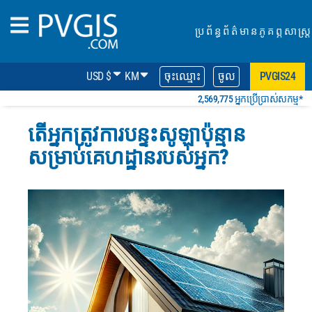
ប្រព័ន្ធព័ត៌មានភូគព្ភសាស្ត្រ
USD $
KM
ចុះឈ្មោះ
ចូល
PVGIS24
2,569,775 អ្នកប្រើប្រាស់សកម្ម*
តើអ្នកត្រូវការបន្ទះសូឡាប៉ុន្មាន
សម្រាប់គេហដ្ឋានរបស់អ្នក?