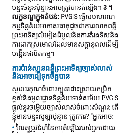
បន្ទះចំនួនប៉ុន្មានអាចត្រូវបានតំឡើង។
3 ។
លក្ខខណ្ឌក្នុងតំបន់:
PVGIS ធ្វើសមាហរណ
កម្មទិន្នន័យអាកាសធាតុដូចជាការរលាកពន្លឺ
ព្រះអាទិត្យលំអៀងដំបូលនិងការតំរង់ទិសនិង
ការដាក់ស្រមោលដែលមានសក្តានុពលដើម្បី
បង្កើនផលិតកម្ម។
ការប៉ាន់ស្មានពន្លឺព្រះអាទិត្យច្បាស់លាស់
និងអាចជឿទុកចិត្តបាន
សូមអរគុណចំពោះក្បួនដោះស្រាយកម្រិត
ខ្ពស់និងមូលដ្ឋានទិន្នន័យទាន់សម័យ PVGIS
ផ្តល់នូវចម្លើយច្បាស់លាស់ចំពោះសំណួរ: តើ
ខ្ញុំមានបន្ទះសូឡាប៉ុន្មាន
ត្រូវការ? "អ្នកអាច:
លៃតម្រូវទំហំនៃការតំឡើងរបស់អ្នកដោយ