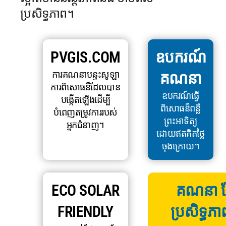
ប្រសិទ្ធភាព។
PVGIS.COM
ឧបករណ៍
ការគណនាបន្ទះសូឡា
គណនា
ការពិសោធន៏ដែលបាន
ឧបករណ៍ធ្វើ
បង្កើតឡើងដើម្បី
ពិសោធន៏ពន្លឺ
បំពេញតម្រូវការរបស់
ព្រះអាទិត្យ
អ្នកជំនាញ។
ដោយឥតគិតថ្លៃ
ចុងក្រោយ។
ECO SOLAR
គណនា ក្ល
FRIENDLY
ប្រសិទ្ធភា