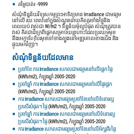
តម្លៃបាត់៖ -9999
សំណុំទិន្នន័យវិទ្យុសកម្មព្រះអាទិត្យមាន irradiance ជាមធ្យម
នៅលើ រយៈពេលនៅក្នុងសំណួរដោយគិតគូរទាំងថ្ងៃនិង
ពេលយប់ វាស់ជា W/m2 ។ ទិន្នន័យមុំល្អបំផុត
សំណុំត្រូវបាន
វាស់ គិតជាដឺក្រេពីផ្ដេកសម្រាប់យន្តហោះដែលប្រឈមមុខ
នឹងអេក្វាទ័រ (បែរមុខទៅខាងត្បូងនៅអឌ្ឍគោលខាងជើង និង
ផ្ទុយមកវិញ)។
សំណុំទិន្នន័យដែលមាន
ប្រចាំខែ ការ irradiance សកលជាមធ្យមនៅលើផ្ដេក ផ្ទៃ
(kWh/m2), កំឡុងឆ្នាំ 2005-2020
ប្រចាំឆ្នាំ ការ irradiance សកលជាមធ្យមនៅលើផ្ទៃផ្ដេក
(kWh/m2), កំឡុងឆ្នាំ 2005-2020
ការ irradiance សកលជាមធ្យមប្រចាំខែនៅលើទំនោរល្អ
ប្រសើរបំផុត។ ផ្ទៃ
(kWh/m2), កំឡុងឆ្នាំ 2005-2020
ប្រចាំឆ្នាំ ការ irradiance សកលជាមធ្យមនៅលើទំនោរល្អ
ប្រសើរបំផុត។ ផ្ទៃ
(kWh/m2), កំឡុងឆ្នាំ 2005-2020
ការ irradiance សកលជាមធ្យមប្រចាំខែនៅលើអ័ក្សពីរ ផ្ទៃ