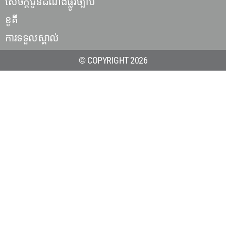
សេចក្តីជូនដំណឹងផ្លូវច្បាប់
ខូគី
ការទទួលស្គាល់
© COPYRIGHT 2026