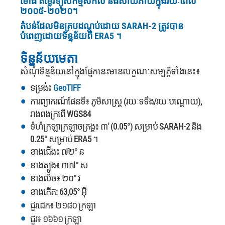
ម៉ោង តម្លៃវិទ្យុសកម្មសកល និងសាយភាយក្នុងរយៈពេល
២០០៥-២០២០។
តំបន់ដែលមិនគ្របដណ្តប់ដោយ SARAH-2 ត្រូវបាន
បំពេញដោយទិន្នន័យពី ERA5 ។
ទិន្នន័យមេតា
សំណុំទិន្នន័យនៅក្នុងផ្នែកនេះមានលក្ខណៈសម្បត្តិទាំងនេះ៖
ទម្រង់៖
GeoTIFF
ការព្យាករណ៍ផែនទី៖ ភូមិសាស្ត្រ (រយៈទទឹង/រយៈបណ្តោយ),
រាងពងក្រពើ WGS84
ទំហំក្រឡាក្រឡាចត្រង្គ៖ ៣' (0.05°) សម្រាប់ SARAH-2 និង
0.25° សម្រាប់ ERA5 ។
ខាងជើង៖ ៧២° ន
ខាងត្បូង៖ ៣៧° ស
ខាងលិច៖ ២០° វ
ខាងកើត: 63,05° អ៊ី
ជួរដេក៖ ២១៨០ ក្រឡា
ជួរ៖ ១៦៦១ ក្រឡា