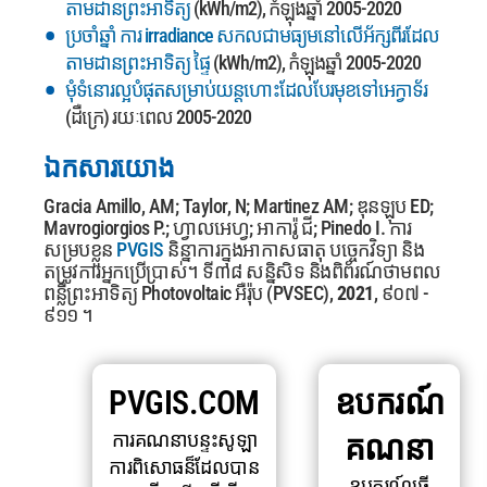
តាមដានព្រះអាទិត្យ
(kWh/m2), កំឡុងឆ្នាំ 2005-2020
ប្រចាំឆ្នាំ ការ irradiance សកលជាមធ្យមនៅលើអ័ក្សពីរដែល
តាមដានព្រះអាទិត្យ ផ្ទៃ
(kWh/m2), កំឡុងឆ្នាំ 2005-2020
មុំទំនោរល្អបំផុតសម្រាប់យន្តហោះដែលបែរមុខទៅអេក្វាទ័រ
(ដឺក្រេ) រយៈពេល 2005-2020
ឯកសារយោង
Gracia Amillo, AM; Taylor, N; Martinez AM; ឌុនឡុប ED;
Mavrogiorgios P.; ហ្វាលអេហ្វ; អាការ៉ូ ជី; Pinedo I. ការ
សម្របខ្លួន
PVGIS
និន្នាការក្នុងអាកាសធាតុ បច្ចេកវិទ្យា និង
តម្រូវការអ្នកប្រើប្រាស់។ ទី៣៨
សន្និសិទ និងពិព័រណ៍ថាមពល
ពន្លឺព្រះអាទិត្យ Photovoltaic អឺរ៉ុប (PVSEC),
2021
, ៩០៧ -
៩១១ ។
PVGIS.COM
ឧបករណ៍
ការគណនាបន្ទះសូឡា
គណនា
ការពិសោធន៏ដែលបាន
ឧបករណ៍ធ្វើ