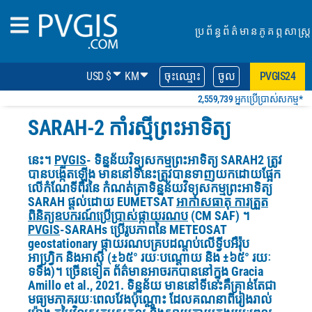
ប្រព័ន្ធព័ត៌មានភូគព្ភសាស្ត្រ
USD $
KM
ចុះឈ្មោះ
ចូល
PVGIS24
2,559,739 អ្នកប្រើប្រាស់សកម្ម*
SARAH-2 កាំរស្មីព្រះអាទិត្យ
នេះ។
PVGIS
- ទិន្នន័យវិទ្យុសកម្មព្រះអាទិត្យ SARAH2 ត្រូវ
បានបង្កើតឡើង មាននៅទីនេះត្រូវបានទាញយកដោយផ្អែក
លើកំណែទីពីរនៃ កំណត់ត្រាទិន្នន័យវិទ្យុសកម្មព្រះអាទិត្យ
SARAH
ផ្តល់ដោយ EUMETSAT
អាកាសធាតុ ការត្រួត
ពិនិត្យឧបករណ៍ប្រើប្រាស់ផ្កាយរណប
(CM SAF) ។
PVGIS
-SARAHs ប្រើរូបភាពនៃ METEOSAT
geostationary
ផ្កាយរណបគ្របដណ្តប់លើទ្វីបអឺរ៉ុប
អាហ្វ្រិក និងអាស៊ី (±៦៥° រយៈបណ្តោយ និង ±៦៥° រយៈ
ទទឹង)។ ច្រើនទៀត ព័ត៌មានអាចរកបាននៅក្នុង Gracia
Amillo et al., 2021. ទិន្នន័យ
មាននៅទីនេះគឺគ្រាន់តែជា
មធ្យមភាគរយៈពេលវែងប៉ុណ្ណោះ ដែលគណនាពីរៀងរាល់