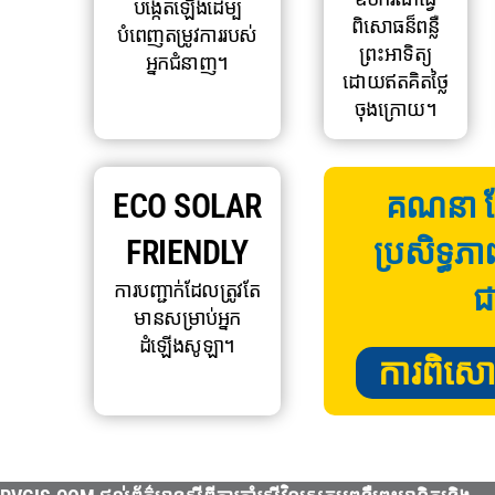
បង្កើតឡើងដើម្បី
ពិសោធន៏ពន្លឺ
បំពេញតម្រូវការរបស់
ព្រះអាទិត្យ
អ្នកជំនាញ។
ដោយឥតគិតថ្លៃ
ចុងក្រោយ។
ECO SOLAR
គណនា ក្ល
FRIENDLY
ប្រសិទ្ធភា
ការបញ្ជាក់ដែលត្រូវតែ
ជ
មានសម្រាប់អ្នក
ដំឡើងសូឡា។
ការពិសោធន