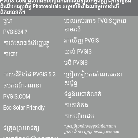
PVGIS.COM ផ្តល់ព័ត៌មានស្តីពីការកាំរស្មីវិទ្យុសកម្មពន្លឺព្រះអាទិត្យនិង
ដំណើរការប្រព័ន្ធ Photovoltaic សម្រាប់ទីតាំងណាមួយនៅលើ
ពិភពលោក។
ផ្ទហ
ដេលរកប់រកាន់ PVGIS អ្នកនេ
នាមរសី
PVGIS24 ?
រកឃើញ PVGIS
ការពិសោធន៏ហិរញ្ញវត្ថុ
យល់ PVGIS
ការជាវ
រេបី PVGIS
ការធេវីនឹងដៃ PVGIS 5.3
ប្រៀបធៀបការកំណត់រចនា
សម្ព័ន្ធ
ឧបករណ៍គណនា
ទិន្នន័យជាក់លាក់
PVGIS.COM
ការតាក់តង
Eco Solar Friendly
ការបញ្ហិបផេប
* អ្នកប្រើប្រាស់សកម្មទូទាំងពិភពលោក
ទីក្រុងព្រះអាទិត្យ
ប្រភព: វិភាគ។ ហ្គូហ្គល www.google.com