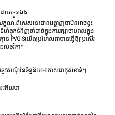
ដោយខ្លួនឯង
 លក្ខណៈពិសេសនេះបានបង្ហាញថាមិនអាចខ្វះ
ំផ្ទុកទំនិញចាំបាច់ក្នុងការរក្សាថាមពលក្នុង
បើគ្មាន PVGISយើងប្រហែលជាបានធ្វើឱ្យប្រសើរ
ងដល់ថវិកា។
តល់នូវសំណុំនៃទិន្នន័យអាកាសធាតុសំខាន់ៗ
:
ាអតិបរមា