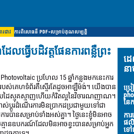
ការជាវ
ការពិសោធន៏ PDF
សម្រាប់គុណសម្បត្តិ
្វើបដិវត្តផែនការពន្លឺព្រះ
ដេ
នា
យ Photovoltaic ប្រហែល 15 ឆ្នាំកន្លងមកនេះការ
របស់គេហទំព័រគឺស្ទើរតែដូចអាឡឺម៉ង់។ យើងបាន
ប្រ
pho
ោយដៃស្មុគស្មាញហើយកំរិតល្អនៃវិចារណញាណ។
នៃកា
 ផ្លាស់ប្តូរដំណើរការមិនប្រាកដប្រជាមួយទៅជា
របានសម្រាប់ទាំងអស់គ្នា។ ថ្ងៃនេះខ្ញុំមិនអាច
ការ
ផលិ
គ្មានឧបករណ៍ដែលមិនអាចខ្វះបានសម្រាប់អ្នក
ទៅជ
ដូចគ្នាទេ។