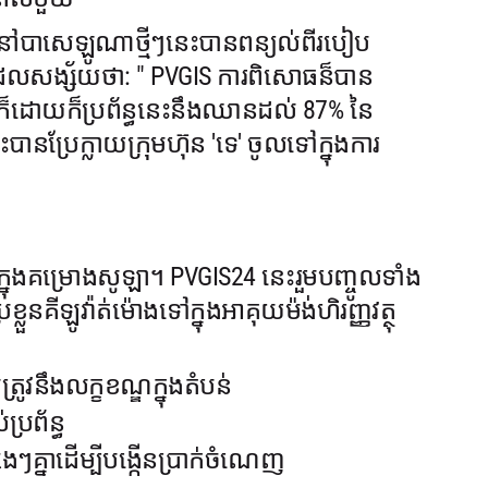
គីមីនៅបាសេឡូណាថ្មីៗនេះបានពន្យល់ពីរបៀប
ែលសង្ស័យថា: " PVGIS ការពិសោធន៏បាន
រងក៏ដោយក៏ប្រព័ន្ធនេះនឹងឈានដល់ 87% នៃ
ះបានប្រែក្លាយក្រុមហ៊ុន 'ទេ' ចូលទៅក្នុងការ
្តក្នុងគម្រោងសូឡា។ PVGIS24 នេះរួមបញ្ចូលទាំង
ួនគីឡូវ៉ាត់ម៉ោងទៅក្នុងអាគុយម៉ង់ហិរញ្ញវត្ថុ
វនឹងលក្ខខណ្ឌក្នុងតំបន់
្រព័ន្ធ
ងៗគ្នាដើម្បីបង្កើនប្រាក់ចំណេញ