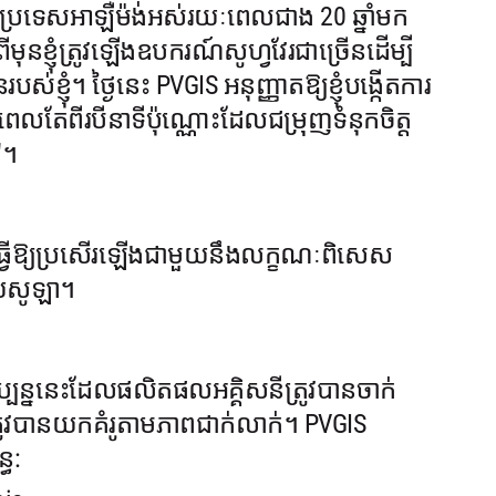
្រទេសអាឡឺម៉ង់អស់រយៈពេលជាង 20 ឆ្នាំមក
នខ្ញុំត្រូវឡើងឧបករណ៍សូហ្វវែរជាច្រើនដើម្បី
ំ។ ថ្ងៃនេះ PVGIS អនុញ្ញាតឱ្យខ្ញុំបង្កើតការ
យៈពេលតែពីរបីនាទីប៉ុណ្ណោះដែលជម្រុញទំនុកចិត្ត
"។
វបានធ្វើឱ្យប្រសើរឡើងជាមួយនឹងលក្ខណៈពិសេស
័យសូឡា។
ុប្បន្ននេះដែលផលិតផលអគ្គិសនីត្រូវបានចាក់
ត្រូវបានយកគំរូតាមភាពជាក់លាក់។ PVGIS
្ធ: