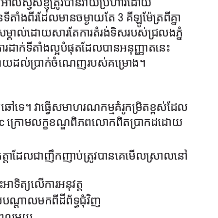
ាល់ស្វីសខ្ញុំត្រូវបានវាយប្រហារដោយ
ទីតាំងពីរដែលមានចម្ងាយតែ 3 គីឡូម៉ែត្រពីគ្នា
់សម្គាល់ដោយសារតែការតំរង់ទិសរបស់ជ្រលងភ្នំ
រដាក់ទីតាំងល្អបំផុតដែលបានអនុញ្ញាតនេះ
តរាយដល់ប្រាក់ចំណេញរបស់គម្រោង។
ិត្យឆៅទេ។ វាធ្វើសមាហរណកម្មគំរូកម្រិតខ្ពស់ដែល
oltaic ក្រោមលក្ខខណ្ឌពិភពលោកពិតប្រាកដដោយ
លកត្តាដែលជាញឹកញាប់ត្រូវបានគេមើលស្រាលនៅ
ះអាទិត្យលើការអនុវត្ត
្តាលមកពីដីព័ទ្ធជុំវិញ
យៈពេលមួយ