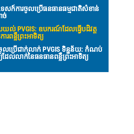
គុទេសក៍ការចូលប្រើធនធានធម្មជាតិសំខាន់
ាច់
យល់ PVGIS: ឧបករណ៍ដែលធ្វើបដិវត្ត
ារពន្លឺព្រះអាទិត្យ
ចូលប្រើជាក់លាក់ PVGIS ទិន្នន័យ: កំណប់
ព្យដែលលាក់នៃធនធានពន្លឺព្រះអាទិត្យ