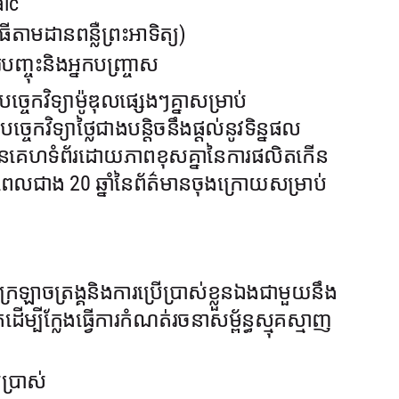
aic
ធីតាមដានពន្លឺព្រះអាទិត្យ)
ញ្ចុះនិងអ្នកបញ្ច្រាស
ច្ចេកវិទ្យាម៉ូឌុលផ្សេងៗគ្នាសម្រាប់
វិទ្យាថ្លៃជាងបន្តិចនឹងផ្តល់នូវទិន្នផល
់នៃគេហទំព័រដោយភាពខុសគ្នានៃការផលិតកើន
េលជាង 20 ឆ្នាំនៃព័ត៌មានចុងក្រោយសម្រាប់
ាចត្រង្គនិងការប្រើប្រាស់ខ្លួនឯងជាមួយនឹង
ម្បីក្លែងធ្វើការកំណត់រចនាសម្ព័ន្ធស្មុគស្មាញ
ប្រាស់