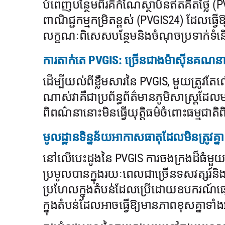
បំពេញបន្ថែមពីរគឺកំណែស្ថាប័នឥតគិតថ្លៃ 
ពាណិជ្ជកម្មកម្រិតខ្ពស់ (PVGIS24) ដែលធ
លក្ខណៈពិសេសបន្ថែមនិងចំណុចប្រទាក់ទំ
ការតាក់តេ PVGIS: ច្រើនជាងម៉ាស៊ីនគណនាពន
ដើម្បីយល់ពីខ្លឹមសារនៃ PVGIS, មួយត្រូវ
ណាស់វាគឺជាប្រព័ន្ធព័ត៌មានភូមិសាស្ត្រដែល
ពិពណ៌នានោះមិនធ្វើយុត្តិធម៌ចំពោះធម្មជាតិ
មូលដ្ឋានទិន្នន័យអាកាសធាតុដែលមិនត្រូវគ្នា
នៅលើបេះដូងនៃ PVGIS ការចងក្រងដ៏ធំមួយន
ប្រមូលបានក្នុងរយៈពេលជាច្រើនទសវត្សរ៍និងច
ប្រហែលក្នុងតំបន់ដែលប្រើដោយឧបករណ៍ផ្សេ
ក្នុងតំបន់ដែលអាចធ្វើឱ្យមានភាពខុសគ្នាទាំ