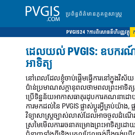
ប្រព័ន្ធព័ត៌មានភូគព្ភសាស្ត្រ
PVGIS24 ?
ការពិសោធន៏ហិរញ្ញវត្ថុ
ដេលយល់ PVGIS: ឧបករណ៍ដែលធ
អាទិត្យ
នៅពេលដែលខ្ញុំចាប់ផ្តើមធ្វើការនៅក្នុងវិស័
ប៉ាន់ប្រមាណសក្តានុពលថាមពលព្រះអាទិត្យ
ប្រើទិន្នន័យអាកាសធាតុរដុបការគណនាដ
ការមកដល់នៃ PVGIS ផ្លាស់ប្តូរអ្វីគ្រប់យ៉ាង,
វិទ្យាសាស្ត្រច្បាស់លាស់ដែលអាចចូលដំណើរកា
ស្រមៃមើលការរចនាគម្រោងព្រះអាទិត្យដោយ
ជំនាញទាំងពីរនិងបុគ្គលដែលចង់ដឹងចង់ឃើញ