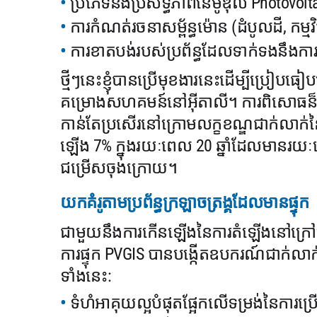
ប្រភេទនិងប្រសិទ្ធភាពនៃម៉ូឌុល Photovolt
ការកំណត់រចនាសម្ព័ន្ធម៉ោន (ដំបូលដី, កម្មវិ
ការខាតបង់របស់ប្រព័ន្ធដែលទាក់ទងនឹងការប
ថ្មីៗនេះខ្ញុំបានប្រើមុខងារនេះដើម្បីប្រៀបធៀបប
គម្រោងសហគមន៍នៅអ៊ីតាលី។ ការពិសោធន៏បច្ចេក
កាន់តែប្រសើរនៅក្រោមលក្ខខណ្ឌជាក់លាក
ឡើង 7% ក្នុងរយៈពេល 20 ឆ្នាំដែលមានរយៈព
ជម្រើសចុងក្រោយ។
យកគំរូតាមប្រព័ន្ធក្រឡាចត្រង្គដែលមានផ្ទុក
ជាមួយនឹងការកើនឡើងនៃការតំឡើងនៅក្រៅក្រឡ
ការផ្ទុក PVGIS បានបង្កើតឧបករណ៍ជាក់លាក់ដើ
ទាំងនេះ:
ទំហំអាគុយល្អបំផុតផ្អែកលើទម្រង់នៃការប្រើ