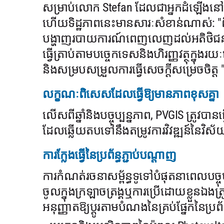
សម្រាប់លោក Stefan ដែលជាអ្នកដំឡើងនៅប
ហើយទិដ្ឋភាពនេះមានសារៈសំខាន់ណាស់: "ពីមុ
បង្ហាញរបាយការណ៍ពេញលេញដល់អតិថិជនរបស់ខ្ញុ
ធ្វើត្រាប់តាមបច្ចេកទេសនិងហិរញ្ញវត្ថុក្នុងរ
និងសម្របសម្រួលការធ្វើសេចក្តីសម្រេចចិត្ត 
លក្ខណៈពិសេសដែលធ្វើឱ្យមានភាពខុសគ្នា
លើសពីឆ្នាំនិងបច្ចុប្បន្នភាព, PVGIS ត្រូ
ដែលឆ្លើយតបទៅនឹងតម្រូវការវិវឌ្ឍន៍នៃវិស
ការក្លែងធ្វើនៃប្រព័ន្ធភ្ជាប់បណ្តាញ
ការកំណត់រចនាសម្ព័ន្ធទូទៅបំផុតនាពេលបច្ច
ចូលក្នុងក្រឡាចត្រង្គឬការប្រើដោយខ្លួនឯង
អនុញ្ញាតឱ្យប្តូរតាមបំណងនៃគ្រប់ផ្នែកនៃប្រព័ន