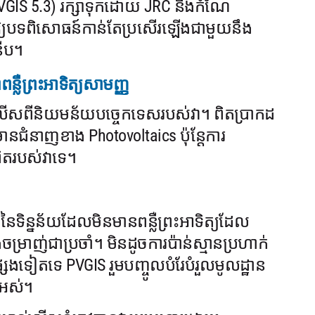
(PVGIS 5.3) រក្សាទុកដោយ JRC និងកំណែ
្វើឱ្យបទពិសោធន៍កាន់តែប្រសើរឡើងជាមួយនឹង
នើប។
្លឺព្រះអាទិត្យសាមញ្ញ
តែលើសពីនិយមន័យបច្ចេកទេសរបស់វា។ ពិតប្រាកដ
មានជំនាញខាង Photovoltaics ប៉ុន្តែការ
ពិតរបស់វាទេ។
ៃទិន្នន័យដែលមិនមានពន្លឺព្រះអាទិត្យដែល
ម្រាញ់ជាប្រចាំ។ មិនដូចការប៉ាន់ស្មានប្រហាក់
ងទៀតទេ PVGIS រួមបញ្ចូលបំរែបំរួលមូលដ្ឋាន
ងអស់។