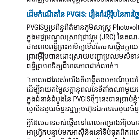
ដើមកំណើតនៃ PVGIS: រឿងរ៉ាវអ៊ឺរ៉ុបនៃការច្នៃប្
PVGISឬប្រព័ន្ធព័ត៌មានភូមិសាស្ត្រ Photo
ក្នុងមជ្ឈមណ្ឌលស្រាវជ្រាវរួម (JRC) នៃគណៈកម្
ថាមពលពន្លឺព្រះអាទិត្យទើបតែចាប់ផ្តើមក្ល
ជ្រាវអ៊ឺរ៉ុបបានដោះស្រាយបញ្ហាប្រឈមសំខាន
ពន្លឺព្រះអាទិត្យដ៏មានភាពជាក់លាក់។
"គោលដៅរបស់យើងគឺបង្កើតឧបករណ៍មួយដែលនឹងអ
ដើម្បីវាយតម្លៃសក្តានុពលនៃទីតាំងណាមួយនៅ
ក្នុងជំនាន់ដំបូងនៃ PVGISថ្មីៗនេះបានប្រាប
ស្ថាប័នមួយចំនួនឬក្រុមហ៊ុនឯកទេសមួយចំន
អ្វីដែលបានចាប់ផ្តើមនៅពេលគម្រោងអឺរ៉ុបបានពង្
អាហ្វ្រិកបន្ទាប់មកអាស៊ីនិងនៅទីបំផុតពិភ