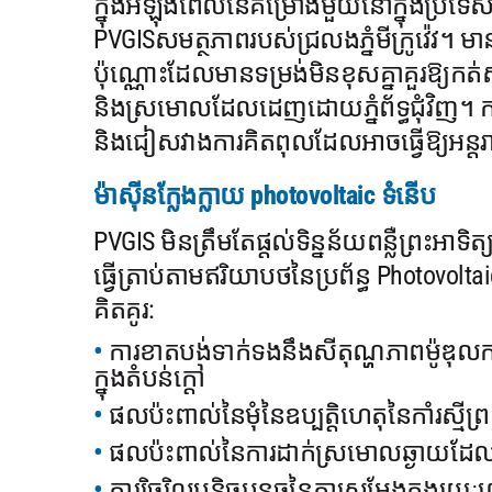
ក្នុងអំឡុងពេលនៃគម្រោងមួយនៅក្នុងប្រទេសអ
PVGISសមត្ថភាពរបស់ជ្រលងភ្នំមីក្រូវ៉េវ។ មាន
ប៉ុណ្ណោះដែលមានទម្រង់មិនខុសគ្នាគួរឱ្យកត
និងស្រមោលដែលដេញដោយភ្នំព័ទ្ធជុំវិញ។ កា
និងជៀសវាងការគិតពុលដែលអាចធ្វើឱ្យអន្
ម៉ាស៊ីនក្លែងក្លាយ photovoltaic ទំនើប
PVGIS មិនត្រឹមតែផ្តល់ទិន្នន័យពន្លឺព្រះអាទ
ធ្វើត្រាប់តាមឥរិយាបថនៃប្រព័ន្ធ Photov
គិតគូរ:
ការខាតបង់ទាក់ទងនឹងសីតុណ្ហភាពម៉ូឌុ
ក្នុងតំបន់ក្តៅ
ផលប៉ះពាល់នៃមុំនៃឧប្បត្តិហេតុនៃកាំរស្មីព្រ
ផលប៉ះពាល់នៃការដាក់ស្រមោលឆ្ងាយដែលបណ
ការរិចរិលបន្តិចបន្តួចនៃការសម្តែងក្នុងរ