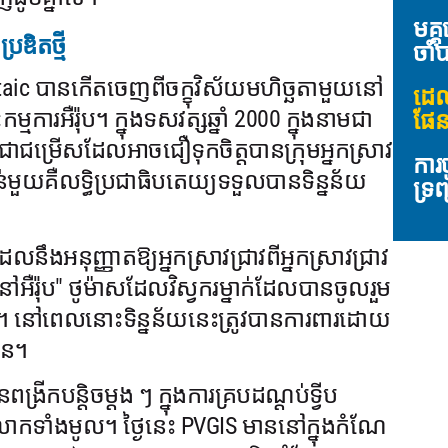
មគ្
រឌិតថ្មី
ចាំប
voltaic បានកើតចេញពីចក្ខុវិស័យមហិច្ឆតាមួយនៅ
ដេល
មការអឺរ៉ុប។ ក្នុងទសវត្សឆ្នាំ 2000 ក្នុងនាមជា
ផែនក
ាយជាជម្រើសដែលអាចជឿទុកចិត្តបានក្រុមអ្នកស្រាវ
ការ
់មួយគឺលទ្ធិប្រជាធិបតេយ្យទទួលបានទិន្នន័យ
ទ្រ
នុញ្ញាតឱ្យអ្នកស្រាវជ្រាវពីអ្នកស្រាវជ្រាវ
អឺរ៉ុប" ថូម៉ាសដែលវិស្វករម្នាក់ដែលបានចូលរួម
់ខ្ញុំ។ នៅពេលនោះទិន្នន័យនេះត្រូវបានការពារដោយ
ួន។
រីកបន្តិចម្តង ៗ ក្នុងការគ្របដណ្តប់ទ្វីប
ពលោកទាំងមូល។ ថ្ងៃនេះ PVGIS មាននៅក្នុងកំណែ