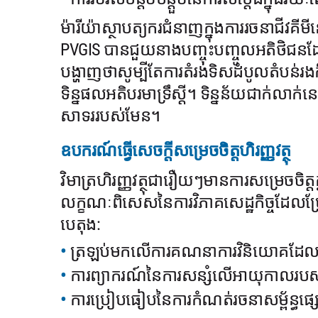
ម៉ារីយ៉ាស្ថាបត្យករជំនាញក្នុងការរចនាជីវ
PVGIS បានជួយនាងបញ្ចុះបញ្ចូលអតិថិជនដ
បង្ហាញថាសូម្បីតែការតំរង់ទិសដំបូលតំបន់
ទិន្នផលអតិបរមាទ្រឹស្តី។ ទិន្នន័យជាក់លាក់នេ
សាទររបស់មែន។
ឧបករណ៍ធ្វើសេចក្តីសម្រេចចិត្តហិរញ្ញវត្ថុ
វិមាត្រហិរញ្ញវត្ថុជារឿយៗមានការសម្រេចចិត
លក្ខណៈពិសេសនៃការវិភាគសេដ្ឋកិច្ចដែលប្រែខ្ល
បេតុង:
ត្រឡប់មកលើការគណនាការវិនិយោគដែលត្រូ
ការព្យាករណ៍នៃការសន្សំលើអាយុកាលរបស់ប
ការប្រៀបធៀបនៃការកំណត់រចនាសម្ព័ន្ធផ្សេ