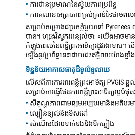
ការប៉ាន់ប្រមាណនៃស្វ័យភាពប្រព័ន្ធ
ការគណនាអត្រាភាពគ្រប់គ្រាន់នៃថាមពល
សម្រាប់គម្រោងជម្រកភ្នំមួយនៅ Pyrenees
បាន។ ហ្សង់វិស្វករពន្យល់ថា: «យើងអាចមានទំហ
កំឡុងពេលនៃពន្លឺព្រះអាទិត្យរដូវរងាទាប។ 
ឡើងនូវប្រព័ន្ធនេះដោយជះឥទ្ធិពលយ៉ាងខ្លាំ
ទិន្នន័យអាកាសធាតុដ៏ទូលំទូលាយ
លើសពីការការពារពន្លឺព្រះអាទិត្យ PVGIS ផ្
សម្រាប់ការធ្វើផែនការពន្លឺព្រះអាទិត្យល្អបំផុត
សីតុណ្ហភាពជាមធ្យមអប្បបរមានិងអតិបរម
ល្បឿនខ្យល់និងទិសដៅ
សំណើមដែលទាក់ទងនិងទឹកភ្លៀង