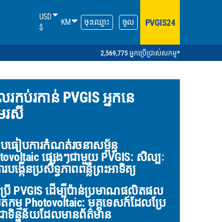
USD
PVGIS24
KM
ចុះឈ្មោះ
ចូល
$
2,569,775 អ្នកប្រើប្រាស់សកម្ម*
លរកប់រកាន់ PVGIS អ្នកនេ
មរសី
ៀបធៀបការកំណត់រចនាសម្ព័ន្ធ
tovoltaic ផ្សេងៗជាមួយ PVGIS: សិល្បៈ
របង្កើនប្រសិទ្ធភាពពន្លឺព្រះអាទិត្យ
ប្រើ PVGIS ដើម្បីប៉ាន់ប្រមាណផលិតផល
តកម្ម Photovoltaic: មគ្គុទេសក៍ដែលប្រែ
ាទិន្នន័យដែលមានព័ត៌មាន