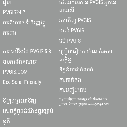
ផ្ទហ
ដេលរកប់រកាន់ PVGIS អ្នកនេ
នាមរសី
PVGIS24 ?
រកឃើញ PVGIS
ការពិសោធន៏ហិរញ្ញវត្ថុ
យល់ PVGIS
ការជាវ
រេបី PVGIS
ការធេវីនឹងដៃ PVGIS 5.3
ប្រៀបធៀបការកំណត់រចនា
សម្ព័ន្ធ
ឧបករណ៍គណនា
ទិន្នន័យជាក់លាក់
PVGIS.COM
ការតាក់តង
Eco Solar Friendly
ការបញ្ហិបផេប
* អ្នកប្រើប្រាស់សកម្មទូទាំងពិភពលោក
ទីក្រុងព្រះអាទិត្យ
ប្រភព: វិភាគ។ ហ្គូហ្គល www.google.com
សេចក្តីជូនដំណឹងផ្លូវច្បាប់
ខូគី