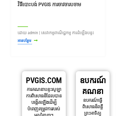
វិធីបោះបង់ PVGIS ការចាវចារបចាម
ដោយ admin | សេវាកម្មពាណិជ្ជកម្ម ការដំឡើងបន្ទះ
អានបន្ថែម
PVGIS.COM
ឧបករណ៍
ការគណនាបន្ទះសូឡា
គណនា
ការពិសោធន៏ដែលបាន
ឧបករណ៍ធ្វើ
បង្កើតឡើងដើម្បី
ពិសោធន៏ពន្លឺ
បំពេញតម្រូវការរបស់
ព្រះអាទិត្យ
អ្នកជំនាញ។