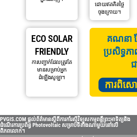
ដោយឥតគិតថ្លៃ
ចុងក្រោយ។
ECO SOLAR
គណនា ក្ល
FRIENDLY
ប្រសិទ្ធភា
ការបញ្ជាក់ដែលត្រូវតែ
ជ
មានសម្រាប់អ្នក
ដំឡើងសូឡា។
ការពិសោធន
PVGIS.COM ផ្តល់ព័ត៌មានស្តីពីការកាំរស្មីវិទ្យុសកម្មពន្លឺព្រះអាទិត្យនិង
ដំណើរការប្រព័ន្ធ Photovoltaic សម្រាប់ទីតាំងណាមួយនៅលើ
ពិភពលោក។