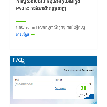
ការធ្វើសមាហរណកម្មនៃអាគុយនៅក្នុង
PVGIS: ការណែនាំពេញលេញ
ដោយ admin | សេវាកម្មពាណិជ្ជកម្ម ការដំឡើងបន្ទះ
អានបន្ថែម
28
ខែកក្កដា