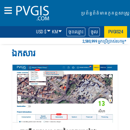
ប្រព័ន្ធព័ត៌មានភូគព្ភសាស្ត្រ
USD $
KM
ចុះឈ្មោះ
ចូល
PVGIS24
2,580,999 អ្នកប្រើប្រាស់សកម្ម*
ឯកសារ
13
សីហា