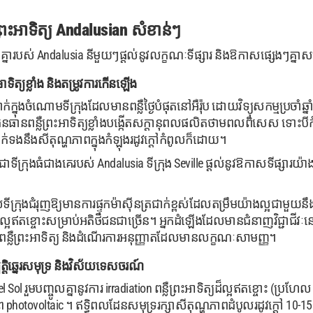
រះអាទិត្យ Andalusian សំខាន់ៗ
េងៗគ្នារបស់ Andalusia នីមួយៗផ្តល់នូវលក្ខណៈទីផ្សារ និងឱកាសផ្សេងៗគ្នា
ទិត្យខ្លាំង និងតម្រូវការកើនឡើង
នាក់ក្នុងចំណោមទីក្រុងដែលមានពន្លឺថ្ងៃបំផុតនៅអឺរ៉ុប ដោយវិទ្យុសកម្មប្រ
នធានពន្លឺព្រះអាទិត្យខ្លាំងបង្កើតសក្តានុពលផលិតថាមពលពិសេស ទោះបីកំ
ាក់ទងនឹងសីតុណ្ហភាពក្នុងកំឡុងរដូវក្តៅកំពូលក៏ដោយ។
ិងជាទីក្រុងធំជាងគេរបស់ Andalusia ទីក្រុង Seville ផ្តល់នូវឱកាសទីផ្សារយ៉ា
ស់ទីក្រុងជំរុញឱ្យមានការផ្ទុកម៉ាស៊ីនត្រជាក់ខ្ពស់ដែលតម្រឹមយ៉ាងល្អជាមួយនឹង
ងដ៏ល្អឥតខ្ចោះសម្រាប់អតិថិជនជាច្រើន។ អ្នកដំឡើងដែលមានជំនាញវិជ្ជាជីវៈ
ន៍ពន្លឺព្រះអាទិត្យ និងដំណើរការអនុញ្ញាតដែលមានលក្ខណៈសាមញ្ញ។
្តិឆ្នេរសមុទ្រ និងវិស័យទេសចរណ៍
 Sol រួមបញ្ចូលគ្នានូវការ irradiation ពន្លឺព្រះអាទិត្យដ៏ល្អឥតខ្ចោះ (ប្
ព photovoltaic ។ ឥទ្ធិពលដែនសមុទ្ររក្សាសីតុណ្ហភាពដំបូលរដូវក្តៅ 10-1