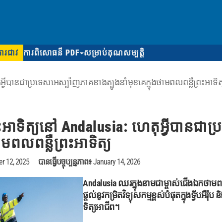
ការជាវ
ការពិសោធន៏ PDF
សម្រាប់គុណសម្បត្តិ
្វីបានជាប្រទេសអេស្ប៉ាញភាគខាងត្បូងនាំមុខគេក្នុងថាមពលពន្លឺព្រះអាទិត
ាទិត្យនៅ Andalusia: ហេតុអ្វីបានជាប្
ាមពលពន្លឺព្រះអាទិត្យ
r 12, 2025
បានធ្វើបច្ចុប្បន្នភាព៖
January 14, 2026
Andalusia ឈរ​ក្នុង​នាម​ជា​ម្ចាស់​ជើងឯក​ថាមព
ផ្តល់​នូវ​កម្រិត​វិទ្យុសកម្ម​ខ្ពស់​បំផុត​ក្នុង​ទ្វីប
ទិត្យ​អាជីព។