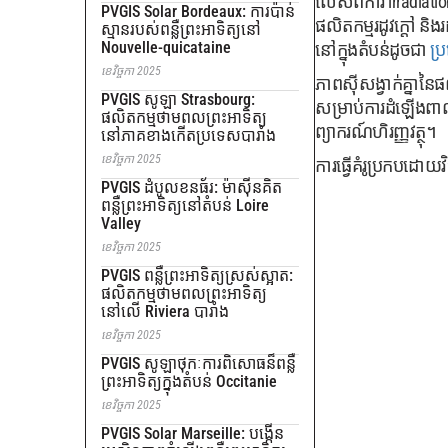
លើសពីការ irradiati
PVGIS Solar Bordeaux: ការប៉ាន់
ផលិតកម្មរដូវក្តៅ ន
ស្មានរបស់ពន្លឺព្រះអាទិត្យនៅ
Nouvelle-quicataine
នៅក្នុងតំបន់ដូចជា
ប្
ខេវិច្ចកា 2025
ភាពស៊ីសង្វាក់គ្នានៃ
PVGIS សូឡា Strasbourg:
សម្រាប់ការដំឡើងពាណ
ផលិតកម្មថាមពលព្រះអាទិត្យ
ព្យាករណ៍ហិរញ្ញវត្ថុ។
នៅភាគខាងកើតប្រទេសបារាំង
ខេវិច្ចកា 2025
ការធ្វើគំរូប្រកបដោ
PVGIS ដំបូលខនធ័រ: ម៉ាស៊ីនគិត
ពន្លឺព្រះអាទិត្យនៅតំបន់ Loire
Valley
ខេវិច្ចកា 2025
PVGIS ពន្លឺព្រះអាទិត្យស្រស់ស្អាត:
ផលិតកម្មថាមពលព្រះអាទិត្យ
នៅលើ Riviera បារាំង
ខេវិច្ចកា 2025
PVGIS សូឡាថុកៈការពិសោធន៏ពន្លឺ
ព្រះអាទិត្យក្នុងតំបន់ Occitanie
ខេវិច្ចកា 2025
PVGIS Solar Marseille: បង្កើន