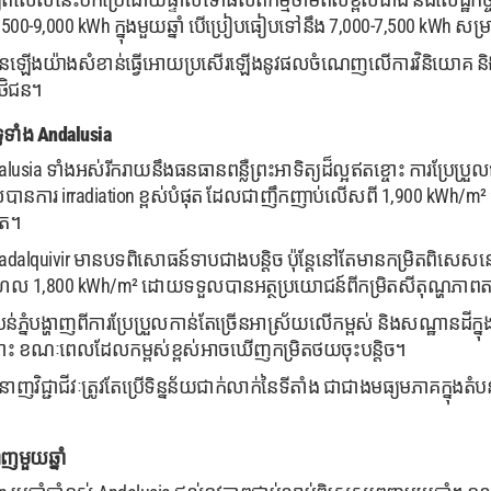
0-9,000 kWh ក្នុងមួយឆ្នាំ បើប្រៀបធៀបទៅនឹង 7,000-7,500 kWh សម្រា
ើនឡើងយ៉ាងសំខាន់ធ្វើអោយប្រសើរឡើងនូវផលចំណេញលើការវិនិយោគ និងក
ថិជន។
ទូទាំង Andalusia
a ទាំងអស់រីករាយនឹងធនធានពន្លឺព្រះអាទិត្យដ៏ល្អឥតខ្ចោះ ការប្រែប្រួល
បានការ irradiation ខ្ពស់បំផុត ដែលជាញឹកញាប់លើសពី 1,900 kWh/m²
ុត។
adalquivir មានបទពិសោធន៍ទាបជាងបន្តិច ប៉ុន្តែនៅតែមានកម្រិតពិសេសនៅជ
ែល 1,800 kWh/m² ដោយទទួលបានអត្ថប្រយោជន៍ពីកម្រិតសីតុណ្ហភាពតាមឆ្
បន់ភ្នំបង្ហាញពីការប្រែប្រួលកាន់តែច្រើនអាស្រ័យលើកម្ពស់ និងសណ្ឋានដីក
តខ្ចោះ ខណៈពេលដែលកម្ពស់ខ្ពស់អាចឃើញកម្រិតថយចុះបន្តិច។
វិជ្ជាជីវៈត្រូវតែប្រើទិន្នន័យជាក់លាក់នៃទីតាំង ជាជាងមធ្យមភាគក្នុងតំបន់ 
ញមួយឆ្នាំ