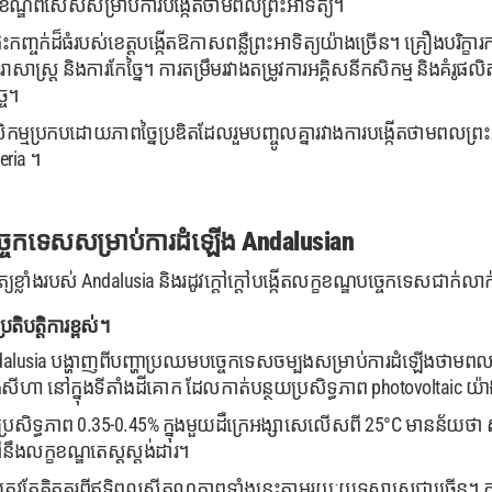
ក្ខខណ្ឌពិសេសសម្រាប់ការបង្កើតថាមពលព្រះអាទិត្យ។
ះកញ្ចក់ដ៏ធំរបស់ខេត្តបង្កើតឱកាសពន្លឺព្រះអាទិត្យយ៉ាងច្រើន។ គ្រឿងបរិក្ខារ
រាសាស្រ្ត និងការកែច្នៃ។ ការតម្រឹមរវាងតម្រូវការអគ្គិសនីកសិកម្ម និងគំរ
្ច។
សិកម្មប្រកបដោយភាពច្នៃប្រឌិតដែលរួមបញ្ចូលគ្នារវាងការបង្កើតថាមពលព្
eria ។
ចេកទេសសម្រាប់ការដំឡើង Andalusian
ទិត្យខ្លាំងរបស់ Andalusia និងរដូវក្តៅក្តៅបង្កើតលក្ខខណ្ឌបច្ចេកទេសជា
រតិបត្តិការខ្ពស់។
 Andalusia បង្ហាញពីបញ្ហាប្រឈមបច្ចេកទេសចម្បងសម្រាប់ការដំឡើងថាមពល
និងសីហា នៅក្នុងទីតាំងដីគោក ដែលកាត់បន្ថយប្រសិទ្ធភាព photovoltaic យ៉ាង
ង់ប្រសិទ្ធភាព 0.35-0.45% ក្នុងមួយដឺក្រេអង្សាសេលើសពី 25°C មានន័យថ
ឹងលក្ខខណ្ឌតេស្តស្តង់ដារ។
ជាជីវៈត្រូវតែគិតគូរពីឥទ្ធិពលសីតុណ្ហភាពទាំងនេះតាមរយៈយុទ្ធសាស្រ្តជា