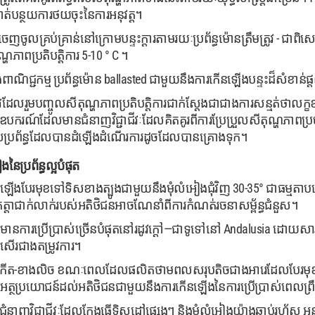
ាត់បន្ថយការថយចុះនៃការអនុវត្ត។
េញចូលគ្រប់គ្រាន់នៅក្រោមបន្ទះក្តារតាមរយៈប្រព័ន្ធម៉ោនត្រឹមត្រូវ - ជាព
្ហភាពប្រតិបត្តិការ 5-10 ° C ។
ែងពាណិជ្ជកម្ម ប្រព័ន្ធម៉ោន ballasted ជាមួយនឹងការកើនឡើងបន្ទះដ៏សំខាន់
មត្រូវដែលរួមបញ្ចូលសីតុណ្ហភាពប្រតិបត្តិការជាក់ស្តែងជាជាងការសន្មត់ថាលក្ខ
 ឧបករណ៍ដែលមានជំនាញវិជ្ជាជីវៈដែលគិតគូរពីការប្រែប្រួលសីតុណ្ហភាពប្
្រព័ន្ធដែលបានដំឡើងដំណើរការដូចដែលបានគ្រោងទុក។
នៃប្រព័ន្ធល្អបំផុត
ែរមុខទៅទិសខាងត្បូងជាមួយនឹងមុំលំអៀងជុំវិញ 30-35° ជាធម្មតាបង្កើនផ
ត្តាជាក់លាក់របស់អតិថិជនអាចណែនាំពីការកំណត់រចនាសម្ព័ន្ធជំនួស។
ានការប្រើប្រាស់ច្រើនបំផុតនៅរដូវក្ដៅ—ជាទូទៅនៅ Andalusia ដោយសារតែប
្រសើរជាងតម្រូវការ។
ខាងកើត-ខាងលិច ខណៈពេលដែលផលិតថាមពលសរុបតិចជាងអារេដែលបែរមុខទៅ
ល់អត្ថប្រយោជន៍ដល់អតិថិជនជាមួយនឹងការកើនឡើងនៃការប្រើប្រាស់ពេលព្រ
ាញវិជ្ជាជីវៈដែលក្លែងធ្វើទិសដៅផ្សេងៗ និងមុំលំអៀងយ៉ាងឆាប់រហ័ស អនុញ