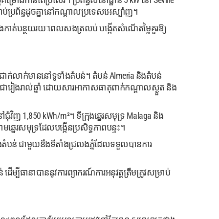
ប់ប្រព័ន្ធដូចគ្នានៅកណ្តាលប្រទេសអេស្ប៉ាញ។
ាត់បន្ថយរយៈពេលសងត្រលប់ បង្កើតសំណើតម្លៃគួរឱ្យ
ជាក់លាក់មាននៅទូទាំងតំបន់។ តំបន់ Almeria និងតំបន់
 ជារៀងរាល់ឆ្នាំ ដោយសារអាកាសធាតុពាក់កណ្តាលស្ងួត និង
ុំវិញ 1,850 kWh/m²។ ទីក្រុងឆ្នេរសមុទ្រ Malaga និង
នេរសមុទ្រដែលបង្កើនប្រសិទ្ធភាពបន្ទះ។
្នុងតំបន់ ជាមួយនឹងទីតាំងជ្រលងភ្នំដែលទទួលបានការ
ដើម្បីធានាបាននូវការព្យាករណ៍ការអនុវត្តត្រឹមត្រូវសម្រាប់