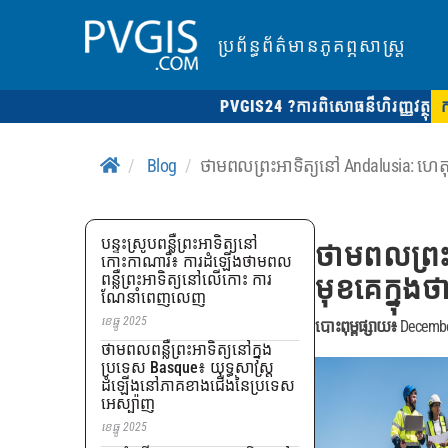
ប្រព័ន្ធព័ត៌មានភូគព្ភសាស្ត្រ
PVGIS24 ?
ការពិសោធន៏ហិរញ្ញវត្ថុ
Blog
ថាមពលព្រះអាទិត្យនៅ Andalusia: ហេតុអ
បន្ទះស្រូបពន្លឺព្រះអាទិត្យនៅ
ថាមពលព្រះអ
កោះកាណារី៖ ការដំឡើងថាមពល
ពន្លឺព្រះអាទិត្យនៅលើកោះ ការ
មុខគេក្នុងថ
ណែនាំពេញលេញ
ខេធ្នូ 2025
បោះពុម្ពផ្សាយ៖
Decembe
ថាមពលពន្លឺព្រះអាទិត្យនៅក្នុង
ប្រទេស Basque៖ យុទ្ធសាស្ត្រ
ដំឡើងនៅភាគខាងជើងនៃប្រទេស
អេស្ប៉ាញ
ខេធ្នូ 2025