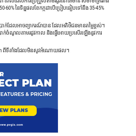
ំ។ ខណៈពេលដែលការប្រែប្រួលតាមរដូវនៅតែមាន សមាមាត្ររវាង
់ 50-60% នៃទិន្នផលខែកក្កដាបើប្រៀបធៀបទៅនឹង 35-45%
សាច់ប្រាក់ដែលអាចព្យាករណ៍បាន ដែលអតិថិជនមានតម្លៃខ្ពស់។
ៃប្រាក់ចំណូលតាមរដូវកាល និងធ្វើអោយប្រសើរឡើងនូវការ
lusian ពីទីតាំងដែលមិនសូវអំណោយផល។