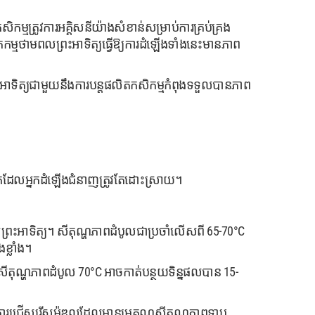
កសិកម្មត្រូវការអគ្គិសនីយ៉ាងសំខាន់សម្រាប់ការគ្រប់គ្រង
ូផលិតកម្មថាមពលព្រះអាទិត្យធ្វើឱ្យការដំឡើងទាំងនេះមានភាព
រះអាទិត្យជាមួយនឹងការបន្តផលិតកសិកម្មកំពុងទទួលបានភាព
ក់លាក់ដែលអ្នកដំឡើងជំនាញត្រូវតែដោះស្រាយ។
ព្រះអាទិត្យ។ សីតុណ្ហភាពដំបូលជាប្រចាំលើសពី 65-70°C
ខ្លាំង។
ា សីតុណ្ហភាពដំបូល 70°C អាចកាត់បន្ថយទិន្នផលបាន 15-
ច្រើន។ ការជ្រើសរើសម៉ូឌុលដែលមានមេគុណសីតុណ្ហភាពទាប