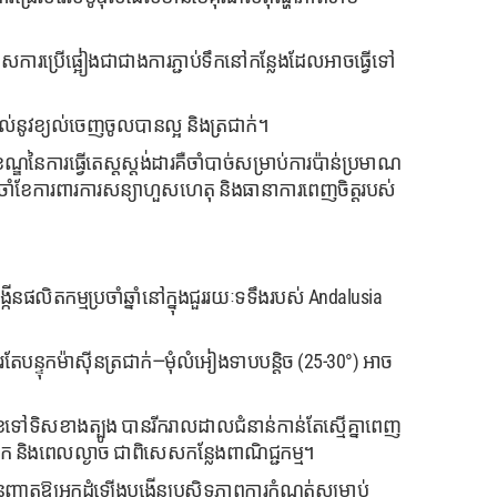
ិសេសការប្រើផ្អៀងជាជាងការភ្ជាប់ទឹកនៅកន្លែងដែលអាចធ្វើទៅ
ផ្តល់នូវខ្យល់ចេញចូលបានល្អ និងត្រជាក់។
ខណ្ឌនៃការធ្វើតេស្តស្តង់ដារគឺចាំបាច់សម្រាប់ការប៉ាន់ប្រមាណ
រចាំខែការពារការសន្យាហួសហេតុ និងធានាការពេញចិត្តរបស់
លិតកម្មប្រចាំឆ្នាំនៅក្នុងជួររយៈទទឹងរបស់ Andalusia
ន្ទុកម៉ាស៊ីនត្រជាក់—មុំលំអៀងទាបបន្តិច (25-30°) អាច
ទិសខាងត្បូង បានរីករាលដាលជំនាន់កាន់តែស្មើគ្នាពេញ
ឹក និងពេលល្ងាច ជាពិសេសកន្លែងពាណិជ្ជកម្ម។
្ញាតឱ្យអ្នកដំឡើងបង្កើនប្រសិទ្ធភាពការកំណត់សម្រាប់