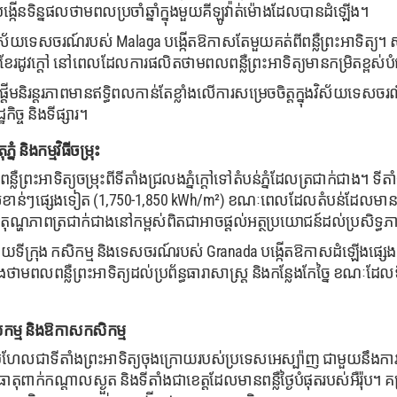
ងបង្កើនទិន្នផលថាមពលប្រចាំឆ្នាំក្នុងមួយគីឡូវ៉ាត់ម៉ោងដែលបានដំឡើង។
ើវិស័យទេសចរណ៍របស់ Malaga បង្កើតឱកាសតែមួយគត់ពីពន្លឺព្រះអាទិត្យ។ សណ
ងខែរដូវក្តៅ នៅពេលដែលការផលិតថាមពលពន្លឺព្រះអាទិត្យមានកម្រិតខ្ពស់បំផុ
ផ្តើមនិរន្តរភាពមានឥទ្ធិពលកាន់តែខ្លាំងលើការសម្រេចចិត្តក្នុងវិស័យទេ
ច្ច និងទីផ្សារ។
ំ និងកម្មវិធីចម្រុះ
្លឺព្រះអាទិត្យចម្រុះពីទីតាំងជ្រលងភ្នំក្តៅទៅតំបន់ភ្នំដែលត្រជាក់ជាង។
 សំខាន់ៗផ្សេងទៀត (1,750-1,850 kWh/m²) ខណៈពេលដែលតំបន់ដែលមានកម្ព
ីតុណ្ហភាពត្រជាក់ជាងនៅកម្ពស់ពិតជាអាចផ្តល់អត្ថប្រយោជន៍ដល់ប្រសិទ្ធភាព
ិស័យទីក្រុង កសិកម្ម និងទេសចរណ៍របស់ Granada បង្កើតឱកាសដំឡើងផ្សេងៗគ
ើងថាមពលពន្លឺព្រះអាទិត្យដល់ប្រព័ន្ធធារាសាស្ត្រ និងកន្លែងកែច្នៃ ខណៈដែលទីក
ុសកម្ម និងឱកាសកសិកម្ម
រហែលជាទីតាំងព្រះអាទិត្យចុងក្រោយរបស់ប្រទេសអេស្ប៉ាញ ជាមួយនឹងការ i
ាក់កណ្តាលស្ងួត និងទីតាំងជាខេត្តដែលមានពន្លឺថ្ងៃបំផុតរបស់អឺរ៉ុប។ គ