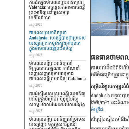
ការដំឡើងថាមពលព្រះអាទិត្យនៅ
Valencia: មគ្គុទ្ទេសក៍ថាមពលពន្លឺ
ព្រះអាទិត្យនៅឆ្នេរសមុទ្រ
មេឌីទែរ៉ាណេ
ខេធ្នូ 2025
ថាមពលព្រះអាទិត្យនៅ
Andalusia: ហេតុអ្វីបានជាប្រទេស
អេស្ប៉ាញភាគខាងត្បូងនាំមុខគេ
ក្នុងថាមពលពន្លឺព្រះអាទិត្យ
ខេធ្នូ 2025
ធនធានថាមពលព្រ
ថាមពលពន្លឺព្រះអាទិត្យនៅ
ការយល់ដឹងអំពីទំហំន
ទីក្រុងបាសេឡូណា: ការណែនាំ
ពេញលេញសម្រាប់គម្រោង
អតិថិជនត្រឹមត្រូវនៅក្
ថាមពលពន្លឺព្រះអាទិត្យ Catalonia
កម្រិតវិទ្យុសកម្មខ្ពស់បំ
ខេធ្នូ 2025
ការដំឡើងបន្ទះស្រូបពន្លឺព្រះអាទិត្យ
Andalusia ទទួលបានវ
នៅទីក្រុងម៉ាឌ្រីដ៖ ទិន្នន័យវិទ្យុ
kWh/m²។ នេះតំណាងឱ
សកម្ម និងការណែនាំអំពីការអនុវត្ត
ម៉ាឌ្រីដ
.
ខេធ្នូ 2025
បើប្រៀបធៀបទៅនឹងតំ
ថាមពលពន្លឺព្រះអាទិត្យនៅប្រទេស
អេស្ប៉ាញ៖ មគ្គុទ្ទេសក៍វិជ្ជាជីវៈ
ធនធានពន្លឺព្រះអាទិត