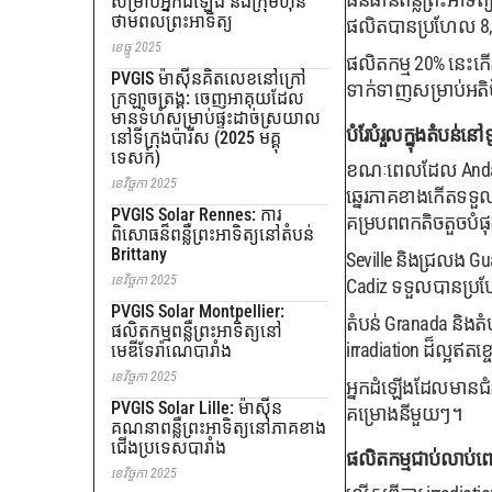
សម្រាប់អ្នកដំឡើង និងក្រុមហ៊ុន
ថាមពលព្រះអាទិត្យ
ផលិតបានប្រហែល 8,50
ខេធ្នូ 2025
ផលិតកម្ម 20% នេះក
PVGIS ម៉ាស៊ីនគិតលេខនៅក្រៅ
ទាក់ទាញសម្រាប់អតិ
ក្រឡាចត្រង្គ: ចេញអាគុយដែល
មានទំហំសម្រាប់ផ្ទះដាច់ស្រយាល
បំរែបំរួលក្នុងតំបន់នៅ
នៅទីក្រុងប៉ារីស (2025 មគ្គុ
ទេសក៍)
ខណៈពេលដែល Andalusi
ខេវិច្ចកា 2025
ឆ្នេរភាគខាងកើតទទួល
PVGIS Solar Rennes: ការ
គម្របពពកតិចតួចបំផ
ពិសោធន៏ពន្លឺព្រះអាទិត្យនៅតំបន់
Brittany
Seville និងជ្រលង Gu
ខេវិច្ចកា 2025
Cadiz ទទួលបានប្រហ
PVGIS Solar Montpellier:
តំបន់ Granada និងតំ
ផលិតកម្មពន្លឺព្រះអាទិត្យនៅ
irradiation ដ៏ល្អឥ
មេឌីទែរ៉ាណេបារាំង
ខេវិច្ចកា 2025
អ្នកដំឡើងដែលមានជំនាញ
PVGIS Solar Lille: ម៉ាស៊ីន
គម្រោងនីមួយៗ។
គណនាពន្លឺព្រះអាទិត្យនៅភាគខាង
ជើងប្រទេសបារាំង
ផលិតកម្មជាប់លាប់ពេ
ខេវិច្ចកា 2025