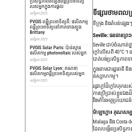
ប្រសិទ្ធភាពតំឡើងពន្លឺព្រះអាទិត្យ
របស់អ្នកក្នុងការផ្តល់
ទីផ្សារថាមពលព្
ខេវិច្ចកា 2025
PVGIS ពន្លឺព្រះអាទិត្យគឺ: ផលិតកម្ម
ទីក្រុង និងតំបន់ផ្ស
ពន្លឺព្រះអាទិត្យនៅភាគខាងត្បូង
Brittany
Seville: ធនធានព្រះអា
ខេវិច្ចកា 2025
Seville ជាប់ចំណាត់ថ្
PVGIS Solar Paris: ប៉ាន់ស្មាន
ក្តៅលើសពី 40°C ។ ធ
ផលិតកម្ម photovoltaic របស់អ្នក
បាត់បង់ប្រសិទ្ធភាពទ
ខេវិច្ចកា 2025
PVGIS Solar Lyon: គណនា
ក្នុងនាមជារដ្ឋធានី ន
ផលិតកម្មពន្លឺព្រះអាទិត្យរបស់អ្នក
ឧស្សាហកម្ម។
ខេវិច្ចកា 2025
រដូវក្តៅដ៏ក្តៅគគុករប
ការប្រើប្រាស់ខ្លួនឯ
រឹងមាំនៃអត្ថប្រយោជ
ម៉ាឡាហ្គា៖ គុណសម្បត
Malaga និង Costa del
ដែលបង្កើនប្រសិទ្ធភា