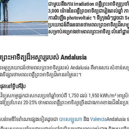
ជាមួយនឹងការ irradiation ពន្លឺព្រះអាទិត្យប្រ
3,000 ម៉ោងនៃពន្លឺព្រះអាទិត្យជារៀងរាល់ឆ្នាំ 
ការដំឡើង photovoltaic ។ ទីក្រុងធំៗដូចជា S
ប្រយោជន៍ពីធនធានថាមពលព្រះអាទិត្យដ៏សម្បូរប
សម្រាប់គម្រោងថាមពលព្រះអាទិត្យ លំនៅដ្ឋាន
ះអាទិត្យដ៏អស្ចារ្យរបស់ Andalusia
ៃអត្ថប្រយោជន៍ថាមពលព្រះអាទិត្យរបស់ Andalusia គឺមានសារៈសំខាន់សម្
នុងទីផ្សារថាមពលពន្លឺព្រះអាទិត្យដ៏មានតម្លៃនេះ។
ផុតនៅទ្វីបអឺរ៉ុប
ិទ្យុសកម្មផ្តេកជាសកលប្រចាំឆ្នាំចាប់ពី 1,750 ដល់ 1,950 kWh/m² អា
្យប្រហែល 20-25% ថាមពលពន្លឺព្រះអាទិត្យច្រើនជាងភាគខាងជើងនៃប្រ
បន់មេឌីទែរ៉ាណេផ្សេងទៀតដូចជា
បាសេឡូណា
និង
Valencia
Andalusia ទ
្យពិសេសនេះបកប្រែដោយផ្ទាល់ទៅផលិតកម្មថាមពលខ្ពស់ជាង និងសេដ្ឋកិច្ចគម