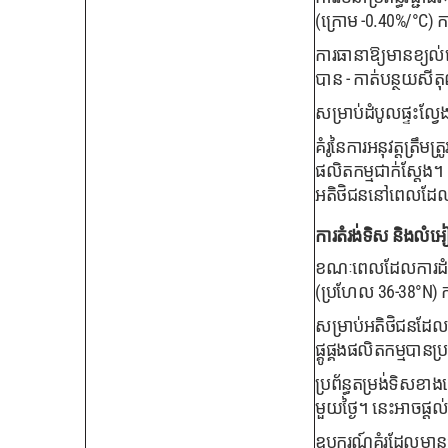
(ក្រោម -0.40%/°C) ក
ការធានាឱ្យមានខ្យល់ច
បាន - កាត់បន្ថយសីតុណ
សម្រាប់ដំបូលផ្ទះល្វ
គំរូនៃការអនុវត្តត្រឹ
ផលិតកម្មជាក់ស្តែង។
អតិថិជននៅពេលដែលប
ការតំរង់ទិស និងលំអៀង
ខណៈពេលដែលការដំឡើងប
(ប្រហែល 36-38°N) ក
សម្រាប់អតិថិជនដែលម
ផ្គូផ្គងផលិតកម្មបានប
ប្រព័ន្ធតម្រង់ទិស
មួយថ្ងៃ។ នេះអាចផ្ត
ឧបករណ៍គំរូដែលមានជំន