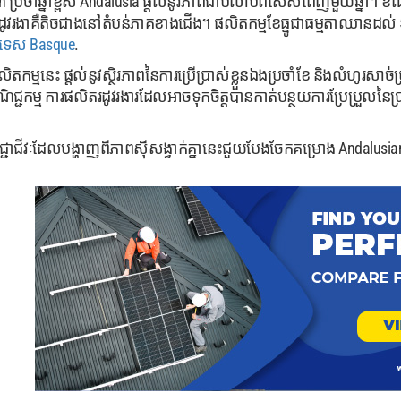
on ប្រចាំឆ្នាំខ្ពស់ Andalusia ផ្តល់នូវភាពជាប់លាប់ពិសេសពេញមួយឆ្នា
ិងរដូវរងាគឺតិចជាងនៅតំបន់ភាគខាងជើង។ ផលិតកម្មខែធ្នូជាធម្មតាឈានដល
រទេស Basque
.
ផលិតកម្មនេះ ផ្តល់នូវស្ថិរភាពនៃការប្រើប្រាស់ខ្លួនឯងប្រចាំខែ និងលំហូរ
ិជ្ជកម្ម ការផលិតរដូវរងារដែលអាចទុកចិត្តបានកាត់បន្ថយការប្រែប្រួលន
យវិជ្ជាជីវៈដែលបង្ហាញពីភាពស៊ីសង្វាក់គ្នានេះជួយបែងចែកគម្រោង Anda