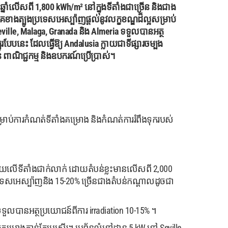
ចាំឆ្នាំលើសពី 1,800 kWh/m² នៅក្នុងទីតាំងជាច្រើន និងជាង
ភាគខាងត្បូងប្រទេសអេស្ប៉ាញផ្តល់នូវលក្ខខណ្ឌដ៏ល្អសម្រាប់
eville, Malaga, Granada និង Almeria ទទួលបានអត្ថ
ែបនេះ ដែលធ្វើឱ្យ Andalusia ក្លាយជាទីផ្សារចម្បង
 ពាណិជ្ជកម្ម និងឧបករណ៍ប្រើប្រាស់។
រាប់ការកំណត់ទីតាំងគម្រោង និងកំណត់ការរំពឹងទុករបស់
ស្រ័យលើទីតាំងជាក់លាក់ ដោយតំបន់ខ្លះមានលើសពី 2,000
ទេសអេស្ប៉ាញនិង 15-20% ច្រើនជាងតំបន់កណ្តាលដូចជា
ទួលបានអត្ថប្រយោជន៍ពីការ irradiation 10-15% ។
្រោងកាន់តែប្រសើរ។ ប្រព័ន្ធលំនៅដ្ឋាន 5 kW នៅ Seville