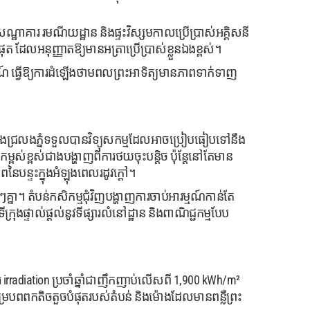
្ឋាគារ រមណីយដ្ឋាន និងផ្ទះវិស្សមកាលប្រើប្រាស់អគ្គិសនី
ត ដែលអនុញ្ញាតឱ្យមានអត្រាប្រើប្រាស់ខ្លួនឯងខ្ពស់។
សចរណ៍ ធ្វើឱ្យការដំឡើងថាមពលព្រះអាទិត្យមានភាពទាក់ទាញ
 ទីតាំងជ្រលងភ្នំទទួលបានវិទ្យុសកម្មដែលអាចប្រៀបធៀបទៅនឹង
ស់ខ្ពស់ជាងបង្ហាញពីការថយចុះបន្តិច ប៉ុន្តែនៅតែមាន
នៃបន្ទះក្នុងអំឡុងពេលរដូវក្តៅ។
្នា។ តំបន់កសិកម្មជុំវិញបង្ហាញការចាប់អារម្មណ៍កាន់តែ
្រុងផ្ទាល់ផ្តល់នូវទីផ្សារលំនៅដ្ឋាន និងពាណិជ្ជកម្មបែប
rradiation ប្រចាំឆ្នាំជាញឹកញាប់លើសពី 1,900 kWh/m²
ម្របពពកតិចតួចបំផុតរបស់តំបន់ និងម៉ោងដែលមានពន្លឺព្រះ