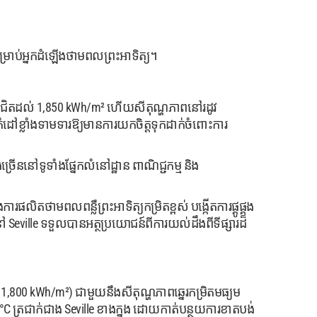
សម្រាប់អ្នកដំឡើងថាមពលព្រះអាទិត្យ។
ចាំឆ្នាំជិតដល់ 1,850 kWh/m² ហើយសីតុណ្ហភាពនៅរដូវ
ដៅខ្លាំងទាមទារឱ្យមានការយកចិត្តទុកដាក់ចំពោះការ
ងច្រើននៅទូទាំងផ្នែកលំនៅដ្ឋាន ពាណិជ្ជកម្ម និង
ការផលិតថាមពលពន្លឺព្រះអាទិត្យកម្រិតខ្ពស់ បង្កើតការផ្គូផ្គង
នៅ Seville ទទួលបានអត្ថប្រយោជន៍ពីការយល់ដឹងពីទីផ្សារដ៏
រហែល 1,800 kWh/m²) ជាមួយនឹងសីតុណ្ហភាពឆ្នេរកម្រិតមធ្យម
5°C ត្រជាក់ជាង Seville ខាងក្នុង ដោយកាត់បន្ថយការខាតបង់