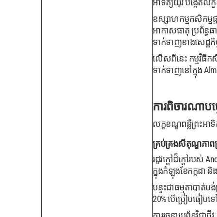
អាទិត្យយូរ បង្កើតល
ឧស្សាហកម្មកសិកម្មផ្ទ
អាកាសធាតុ ប្រព័ន្ធធា
ទាក់ទាញខាងសេដ្ឋកិច
លើសពីនេះ កម្មវិធីក
ទាក់ទាញនៅក្នុង Alm
ការពិចារណាបច្
លក្ខខណ្ឌពន្លឺព្រះអា
គ្រប់គ្រងសីតុណ្ហភាពប្
រដូវក្តៅដ៏ក្តៅរបស់
ក្នុងកំឡុងខែកក្កដា 
បន្ទះជាធម្មតាបាត់ប
20% បើប្រៀបធៀបទៅន
ការរចនាប្រព័ន្ធវិជ្