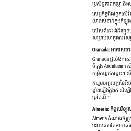
ប្រសិទ្ធភាពកម្ដៅ និ
សេដ្ឋកិច្ចពឹងផ្អែកល
យ៉ាងសំខាន់ក្នុងកំឡុ
លើសពីនេះ គំនិតផ្តួច
សម្រាប់ហេតុផលសេដ្ឋកិ
Granada: អាកាសធាតុភ្ន
Granada ផ្តល់ឱកាសពន
ទីក្រុង Andalusian
កម្រិតល្អឥតខ្ចោះ។ ស
ការរួមបញ្ចូលគ្នានៃវ
ខ្លាំងឡើងក្នុងការដំឡ
ប្រពៃណី។
Almeria: កំពូលវិទ្យ
Almeria តំណាងឱ្យប្
ដោយសារតែអាកាសធាតុព