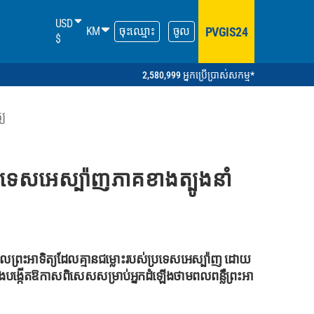
USD
PVGIS24
KM
ចុះឈ្មោះ
ចូល
$
2,580,999 អ្នកប្រើប្រាស់សកម្ម*
្យ
រទេសអេស្ប៉ាញភាគខាងត្បូងនាំ
ល​ព្រះអាទិត្យ​ដែល​គ្មាន​ជម្លោះ​របស់​ប្រទេស​អេស្ប៉ាញ ដោយ​
​អឺរ៉ុប និង​បង្កើត​ឱកាស​ពិសេស​សម្រាប់​អ្នក​ដំឡើង​ថាមពល​ពន្លឺ​ព្រះអា