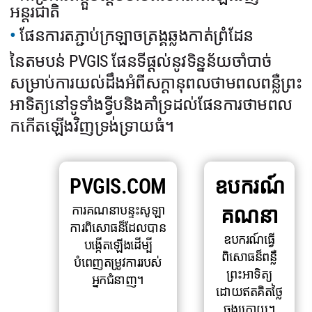
អន្តរជាតិ
ផែនការតភ្ជាប់ក្រឡាចត្រង្គឆ្លងកាត់ព្រំដែន
នៃតមបន់ PVGIS ផែនទីផ្តល់នូវទិន្នន័យចាំបាច់
សម្រាប់ការយល់ដឹងអំពីសក្តានុពលថាមពលពន្លឺព្រះ
អាទិត្យនៅទូទាំងទ្វីបនិងគាំទ្រដល់ផែនការថាមពល
កកើតឡើងវិញទ្រង់ទ្រាយធំ។
PVGIS.COM
ឧបករណ៍
ការគណនាបន្ទះសូឡា
គណនា
ការពិសោធន៏ដែលបាន
ឧបករណ៍ធ្វើ
បង្កើតឡើងដើម្បី
ពិសោធន៏ពន្លឺ
បំពេញតម្រូវការរបស់
ព្រះអាទិត្យ
អ្នកជំនាញ។
ដោយឥតគិតថ្លៃ
ចុងក្រោយ។