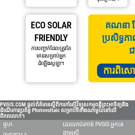
ECO SOLAR
គណនា ក្ល
FRIENDLY
ប្រសិទ្ធភា
ការបញ្ជាក់ដែលត្រូវតែ
ជ
មានសម្រាប់អ្នក
ដំឡើងសូឡា។
ការពិសោធន
PVGIS.COM ផ្តល់ព័ត៌មានស្តីពីការកាំរស្មីវិទ្យុសកម្មពន្លឺព្រះអាទិត្យនិង
ដំណើរការប្រព័ន្ធ Photovoltaic សម្រាប់ទីតាំងណាមួយនៅលើ
ពិភពលោក។
ផ្ទហ
ដេលរកប់រកាន់ PVGIS អ្នកនេ
នាមរសី