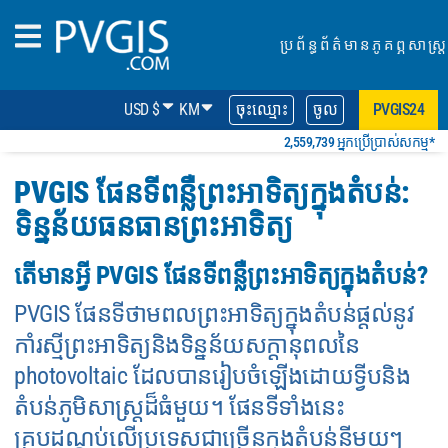
ប្រព័ន្ធព័ត៌មានភូគព្ភសាស្ត្រ
USD $
KM
ចុះឈ្មោះ
ចូល
PVGIS24
2,559,739 អ្នកប្រើប្រាស់សកម្ម*
PVGIS ផែនទីពន្លឺព្រះអាទិត្យក្នុងតំបន់:
ទិន្នន័យធនធានព្រះអាទិត្យ
តើមានអ្វី PVGIS ផែនទីពន្លឺព្រះអាទិត្យក្នុងតំបន់?
PVGIS ផែនទីថាមពលព្រះអាទិត្យក្នុងតំបន់ផ្តល់នូវ
កាំរស្មីព្រះអាទិត្យនិងទិន្នន័យសក្តានុពលនៃ
photovoltaic ដែលបានរៀបចំឡើងដោយទ្វីបនិង
តំបន់ភូមិសាស្ត្រដ៏ធំមួយ។ ផែនទីទាំងនេះ
គ្របដណ្តប់លើប្រទេសជាច្រើនក្នុងតំបន់នីមួយៗ