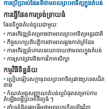
ការប្រើប្រាស់ផែនទីថាមពលព្រះអាទិត្យក្នុងតំបន់
ការធ្វើផែនការទ្រង់ទ្រាយធំ
ផែនទីក្នុងតំបន់ជួយជាមួយ:
ការអភិវឌ្ឍន៍គម្រោងថាមពលព្រះអាទិត្យអន្តរជាតិ
កិច្ចសហប្រតិបត្តិការថាមពលឆ្លងកាត់ព្រំដែន
ការអភិវឌ្ឍន៍គោលនយោបាយថាមពលក្នុងតំបន់
ការស្រាវជ្រាវនិងការវិភាគសិក្សា
កម្មវិធីទិន្នន័យ
ប្រៀបធៀបសក្តានុពលព្រះអាទិត្យរវាងប្រទេសជិត
ខាង
កំណត់អត្តសញ្ញាណតំបន់ល្អបំផុតសម្រាប់ការ
តំឡើងពន្លឺព្រះអាទិត្យធំ ៗ
គាំទ្រគំនិតផ្តួចផ្តើមថាមពលកកើតឡើងវិញ