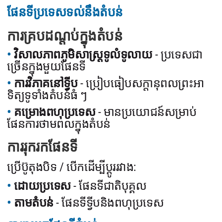
ផែនទីប្រទេសទល់នឹងតំបន់
ការគ្របដណ្តប់ក្នុងតំបន់
វិសាលភាពភូមិសាស្ត្រទូលំទូលាយ
- ប្រទេសជា
ច្រើនក្នុងមួយផែនទី
ការវិភាគនៅទ្វីប
- ប្រៀបធៀបសក្តានុពលព្រះអា
ទិត្យទូទាំងតំបន់ធំ ៗ
គម្រោងពហុប្រទេស
- មានប្រយោជន៍សម្រាប់
ផែនការថាមពលក្នុងតំបន់
ការរុករកផែនទី
ប្រើប៊ូតុងបិទ / បើកដើម្បីប្តូររវាង:
ដោយប្រទេស
- ផែនទីជាតិបុគ្គល
តាមតំបន់
- ផែនទីទ្វីបនិងពហុប្រទេស