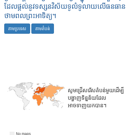
ដែលផ្តល់នូវទស្សនវិស័យទូលំទូលាយលើធនធាន
ថាមពលព្រះអាទិត្យ។
តាមប្រទេស
តាមតំបន់
0
17.5
សូមជ្រើសរើសតំបន់មួយដើម្បី
បង្ហាញទិន្នន័យដែល
អាចទាញយកបាន។
No maps