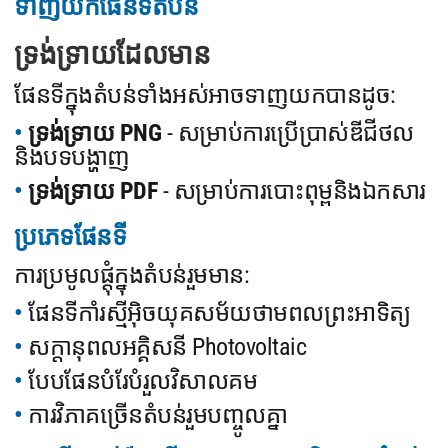
ទាញយកផែនទីតំបន់
ទ្រង់ទ្រាយដែលមាន
ផែនទីក្នុងតំបន់ទាំងអស់អាចទាញយកបានដូច:
ទ្រង់ទ្រាយ PNG
- សម្រាប់ការប្រើប្រាស់ឌីជីថល
និងបទបង្ហាញ
ទ្រង់ទ្រាយ PDF
- សម្រាប់ការបោះពុម្ពនិងឯកសារ
ប្រភេទផែនទី
ការប្រមូលផ្ដុំក្នុងតំបន់រួមមាន:
ផែនទីកាំរស្មីអ៊ិចយុគសម័យថាមពលព្រះអាទិត្យ
សក្តានុពលអគ្គិសនី Photovoltaic
បែបផែនបំរែបំរួលវិសាលគម
ការវិភាគច្រើនតំបន់រួមបញ្ចូលគ្នា