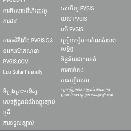
PVGIS24 ?
រកឃើញ PVGIS
ការពិសោធន៏ហិរញ្ញវត្ថុ
យល់ PVGIS
ការជាវ
រេបី PVGIS
ការធេវីនឹងដៃ PVGIS 5.3
ប្រៀបធៀបការកំណត់រចនា
សម្ព័ន្ធ
ឧបករណ៍គណនា
ទិន្នន័យជាក់លាក់
PVGIS.COM
ការតាក់តង
Eco Solar Friendly
ការបញ្ហិបផេប
* អ្នកប្រើប្រាស់សកម្មទូទាំងពិភពលោក
ទីក្រុងព្រះអាទិត្យ
ប្រភព: វិភាគ។ ហ្គូហ្គល www.google.com
សេចក្តីជូនដំណឹងផ្លូវច្បាប់
ខូគី
ការទទួលស្គាល់