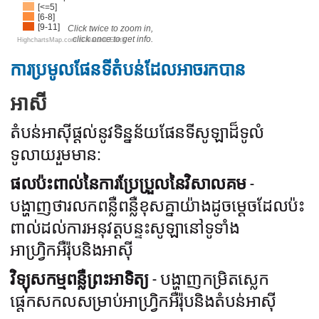
[<=5]
[6-8]
[9-11]
Click twice to zoom in,
click once to get info.
HighchartsMap.com ©
Natural Earth
ការប្រមូលផែនទីតំបន់ដែលអាចរកបាន
អាសី
តំបន់អាស៊ីផ្តល់នូវទិន្នន័យផែនទីសូឡាដ៏ទូលំ
ទូលាយរួមមាន:
ផលប៉ះពាល់នៃការប្រែប្រួលនៃវិសាលគម
-
បង្ហាញថារលកពន្លឺពន្លឺខុសគ្នាយ៉ាងដូចម្តេចដែលប៉ះ
ពាល់ដល់ការអនុវត្តបន្ទះសូឡានៅទូទាំង
អាហ្វ្រិកអឺរ៉ុបនិងអាស៊ី
វិទ្យុសកម្មពន្លឺព្រះអាទិត្យ
- បង្ហាញកម្រិតស្លេក
ផ្តេកសកលសម្រាប់អាហ្វ្រិកអឺរ៉ុបនិងតំបន់អាស៊ី