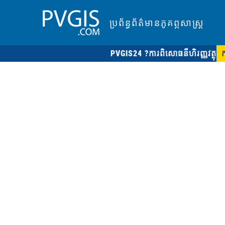
ប្រព័ន្ធព័ត៌មានភូគព្ភសាស្ត្រ
PVGIS24 ?
ការពិសោធន៏ហិរញ្ញវត្ថុ