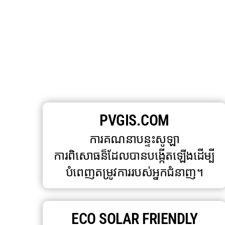
PVGIS.COM
ការគណនាបន្ទះសូឡា
ការពិសោធន៏ដែលបានបង្កើតឡើងដើម្បី
បំពេញតម្រូវការរបស់អ្នកជំនាញ។
ECO SOLAR FRIENDLY