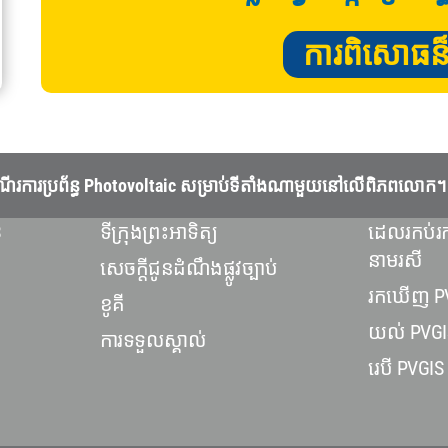
ការពិសោធន៏ហិ
្យនិងដំណើរការប្រព័ន្ធ Photovoltaic សម្រាប់ទីតាំងណាមួយនៅលើពិភពលោក។
3
ទីក្រុងព្រះអាទិត្យ
ដេលរកប់រក
នាមរសី
សេចក្តីជូនដំណឹងផ្លូវច្បាប់
រកឃើញ P
ខូគី
យល់ PVGI
ការទទួលស្គាល់
រេបី PVGIS