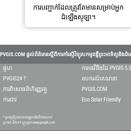
ការបញ្ជាក់ដែលត្រូវតែមានសម្រាប់អ្នក
ដំឡើងសូឡា។
PVGIS.COM ផ្តល់ព័ត៌មានស្តីពីការកាំរស្មីវិទ្យុសកម្មពន្លឺព្រះអាទិត
ផ្ទហ
ការធេវីនឹងដៃ PVGIS 5.
PVGIS24 ?
ឧបករណ៍គណនា
ការពិសោធន៏ហិរញ្ញវត្ថុ
PVGIS.COM
ការជាវ
Eco Solar Friendly
* អ្នកប្រើប្រាស់សកម្មទូទាំងពិភពលោក
ប្រភព: វិភាគ។ ហ្គូហ្គល www.google.com