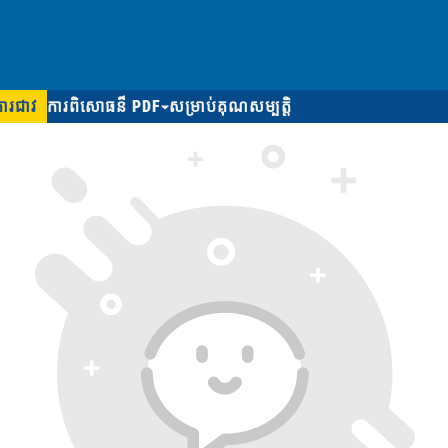
ការជាវ
ការពិសោធន៏ PDF
សម្រាប់គុណសម្បត្តិ