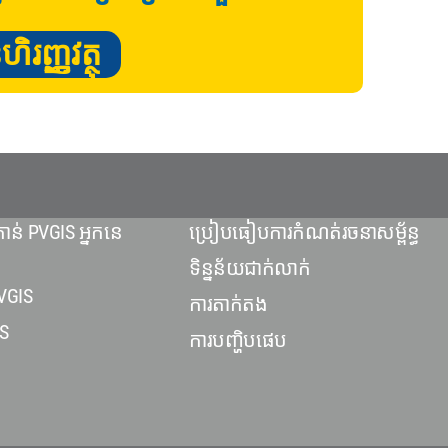
រញ្ញវត្ថុ
ាន់ PVGIS អ្នកនេ
ប្រៀបធៀបការកំណត់រចនាសម្ព័ន្ធ
ទិន្នន័យជាក់លាក់
VGIS
ការតាក់តង
S
ការបញ្ហិបផេប