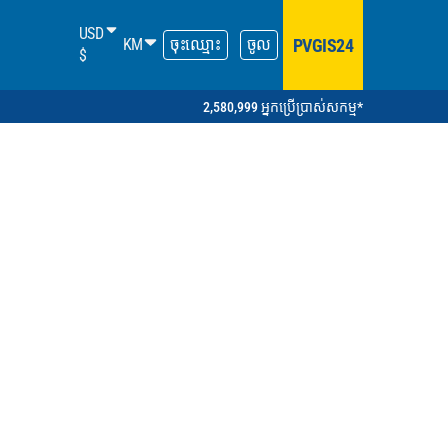
USD
PVGIS24
KM
ចុះឈ្មោះ
ចូល
$
2,580,999 អ្នកប្រើប្រាស់សកម្ម*