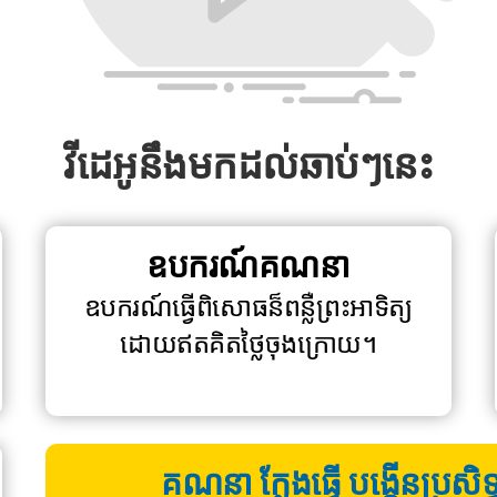
វីដេអូនឹងមកដល់ឆាប់ៗនេះ
ឧបករណ៍គណនា
ឧបករណ៍ធ្វើពិសោធន៏ពន្លឺព្រះអាទិត្យ
ដោយឥតគិតថ្លៃចុងក្រោយ។
គណនា ក្លែងធ្វើ បង្កើនប្រសិ