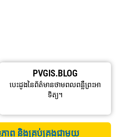
PVGIS.BLOG
បេះដូងនៃព័ត៌មានថាមពលពន្លឺព្រះអា
ទិត្យ។
ទ្ធភាព និងគ្រប់គ្រងជាមួយ