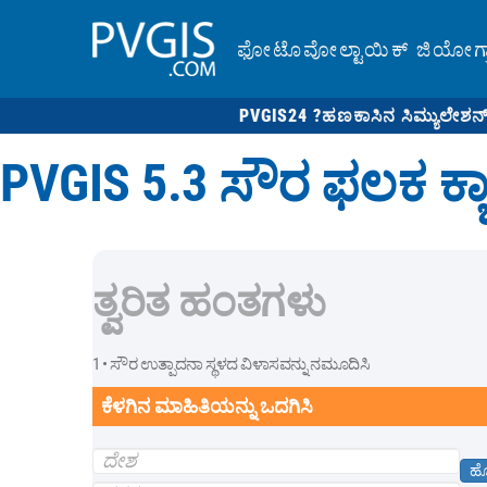
ಫೋಟೊವೋಲ್ಟಾಯಿಕ್ ಜಿಯೋಗ್ರಾಫ
PVGIS24 ?
ಹಣಕಾಸಿನ ಸಿಮ್ಯುಲೇಶನ್
PVGIS 5.3 ಸೌರ ಫಲಕ ಕ್ಯ
ತ್ವರಿತ ಹಂತಗಳು
1 • ಸೌರ ಉತ್ಪಾದನಾ ಸ್ಥಳದ ವಿಳಾಸವನ್ನು ನಮೂದಿಸಿ
ಕೆಳಗಿನ ಮಾಹಿತಿಯನ್ನು ಒದಗಿಸಿ
ಹ