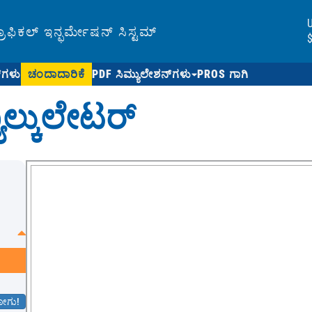
ಿಕಲ್ ಇನ್ಫರ್ಮೇಷನ್ ಸಿಸ್ಟಮ್
$
‌ಗಳು
ಚಂದಾದಾರಿಕೆ
PDF ಸಿಮ್ಯುಲೇಶನ್‌ಗಳು
PROS ಗಾಗಿ
ಾಲ್ಕುಲೇಟರ್
ೋಗು!