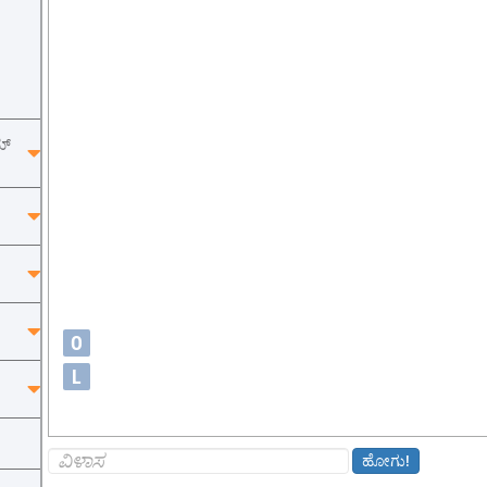
ಮ್
O
L
ಹೋಗು!