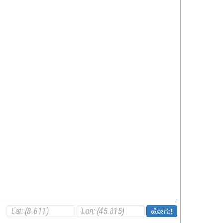
ಹೋಗು!