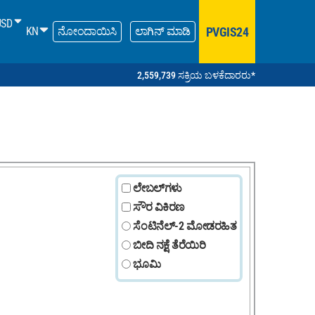
USD
PVGIS24
KN
ನೋಂದಾಯಿಸಿ
ಲಾಗಿನ್ ಮಾಡಿ
2,559,739 ಸಕ್ರಿಯ ಬಳಕೆದಾರರು*
ಲೇಬಲ್‌ಗಳು
ಸೌರ ವಿಕಿರಣ
ಸೆಂಟಿನೆಲ್-2 ಮೋಡರಹಿತ
ಬೀದಿ ನಕ್ಷೆ ತೆರೆಯಿರಿ
ಭೂಮಿ