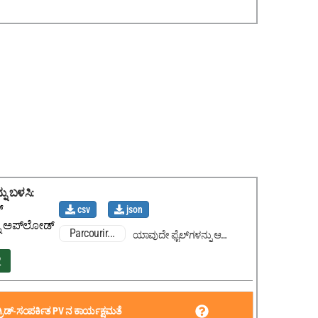
ನು ಬಳಸಿ
:
್
csv
json
ನು ಅಪ್‌ಲೋಡ್
Parcourir...
ಯಾವುದೇ ಫೈಲ್‌ಗಳನ್ನು ಆಯ್ಕೆಮಾಡಲಾಗಿಲ್ಲ
2
್ರಿಡ್-ಸಂಪರ್ಕಿತ PV ನ ಕಾರ್ಯಕ್ಷಮತೆ