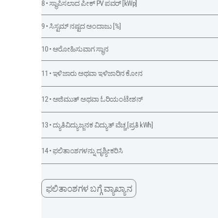
8 • ಸ್ಥಾಪಿಸಲಾದ ಪೀಕ್ PV ಪವರ್ [kWp]
9 • ಸಿಸ್ಟಮ್ ನಷ್ಟದ ಅಂದಾಜು [%]
10 • ಆರೋಹಿಸುವಾಗ ಸ್ಥಾನ
11 • ಇಳಿಜಾರು ಅಥವಾ ಇಳಿಜಾರಿನ ಕೋನ
12 • ಅಜಿಮುತ್ ಅಥವಾ ಓರಿಯಂಟೇಶನ್
13 • ದ್ಯುತಿವಿದ್ಯುಜ್ಜನಕ ವಿದ್ಯುತ್ ವೆಚ್ಚ [ಪ್ರತಿ kWh]
14 • ಫಲಿತಾಂಶಗಳನ್ನು ದೃಶ್ಯೀಕರಿಸಿ
ಫಲಿತಾಂಶಗಳ ಬಗ್ಗೆ ವ್ಯಾಖ್ಯಾನ