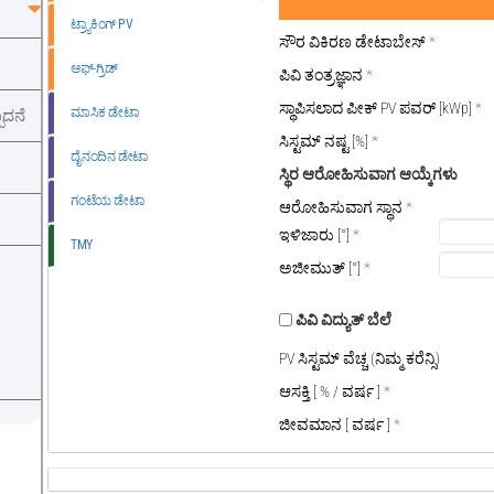
ಟ್ರ್ಯಾಕಿಂಗ್ PV
ಸೌರ ವಿಕಿರಣ ಡೇಟಾಬೇಸ್
*
ಆಫ್-ಗ್ರಿಡ್
ಪಿವಿ ತಂತ್ರಜ್ಞಾನ
*
ಸ್ಥಾಪಿಸಲಾದ ಪೀಕ್ PV ಪವರ್ [kWp]
*
ಮಾಸಿಕ ಡೇಟಾ
ಪಾದನೆ
ಸಿಸ್ಟಮ್ ನಷ್ಟ [%]
*
ದೈನಂದಿನ ಡೇಟಾ
ಸ್ಥಿರ ಆರೋಹಿಸುವಾಗ ಆಯ್ಕೆಗಳು
ಗಂಟೆಯ ಡೇಟಾ
ಆರೋಹಿಸುವಾಗ ಸ್ಥಾನ
*
ಇಳಿಜಾರು
[°]
*
TMY
ಅಜೀಮುತ್
[°]
*
ಪಿವಿ ವಿದ್ಯುತ್ ಬೆಲೆ
PV ಸಿಸ್ಟಮ್ ವೆಚ್ಚ (ನಿಮ್ಮ ಕರೆನ್ಸಿ)
ಆಸಕ್ತಿ
[ % /
ವರ್ಷ
]
*
ಜೀವಮಾನ
[
ವರ್ಷ
]
*