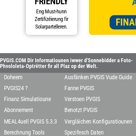
FRIENDLY
Eng Must-hunn
Zertifizéierung fir
FINA
Solarpartelleren.
PVGIS.COM Dir Informatiounen iwwer d'Sonnebidder a Foto-
Phvololeta-Optrëtter fir all Plaz op der Welt.
Doheem
Ausfänken PVGIS Vude Guide
PVGIS24 ?
Fanne PVGIS
Finanz Simulatioune
Verstoen PVGIS
Abonnement
Benotzt PVGIS
MEAL4uell PVGIS 5.3.3
Vergläichen Konfiguratiounen
Berechnung Tools
Spezifesch Daten