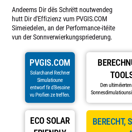
Andeems Dir dës Schrëtt noutwendeg
hutt Dir d'Effizienz vum PVGIS.COM
Simeiedelen, an der Performance-itéite
vun der Sonnverwierkungspriederung.
PVGIS.COM
BERECHN
Solarchanel Rechner
TOOL
Simulatioune
Den ultiméierten
entworf fir d'Besoine
Sonnesdimulatiounsi
vu Profien ze treffen.
ECO SOLAR
BERECHT, S