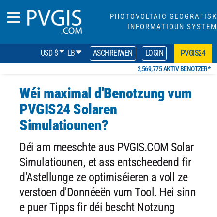
PHOTOVOLTAIC GEOGRAFISK
INFORMATIOUN SYSTEM
USD $
LB
ASCHREIWEN
LOGIN
PVGIS24
2,569,775 AKTIV BENOTZER*
Wéi maximal d'Benotzung vum
PVGIS24 Solaren
Simulatiounen?
Déi am meeschte aus PVGIS.COM Solar
Simulatiounen, et ass entscheedend fir
d'Astellunge ze optimiséieren a voll ze
verstoen d'Donnéeën vum Tool. Hei sinn
e puer Tipps fir déi bescht Notzung