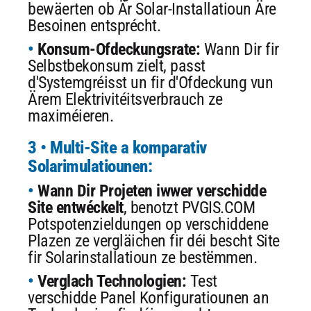
bewäerten ob Är Solar-Installatioun Äre
Besoinen entsprécht.
Konsum-Ofdeckungsrate:
Wann Dir fir
Selbstbekonsum zielt, passt
d'Systemgréisst un fir d'Ofdeckung vun
Ärem Elektrivitéitsverbrauch ze
maximéieren.
3 • Multi-Site a komparativ
Solarimulatiounen:
Wann Dir Projeten iwwer verschidde
Site entwéckelt
, benotzt PVGIS.COM
Potspotenzieldungen op verschiddene
Plazen ze vergläichen fir déi bescht Site
fir Solarinstallatioun ze bestëmmen.
Verglach Technologien:
Test
verschidde Panel Konfiguratiounen an