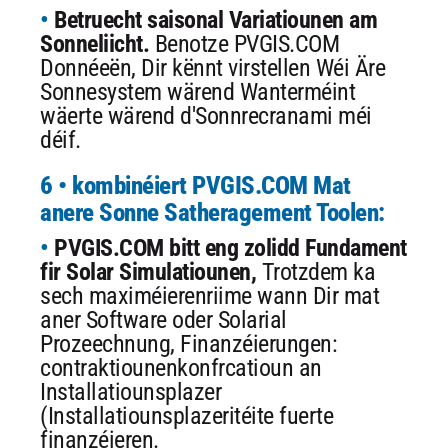
Betruecht saisonal Variatiounen am
Sonneliicht.
Benotze PVGIS.COM
Donnéeën, Dir kënnt virstellen Wéi Äre
Sonnesystem wärend Wanterméint
wäerte wärend d'Sonnrecranami méi
déif.
6 • kombinéiert PVGIS.COM Mat
anere Sonne Satheragement Toolen:
PVGIS.COM bitt eng zolidd Fundament
fir Solar Simulatiounen,
Trotzdem ka
sech maximéierenriime wann Dir mat
aner Software oder Solarial
Prozeechnung, Finanzéierungen:
contraktiounenkonfrcatioun an
Installatiounsplazer
(Installatiounsplazeritéite fuerte
finanzéieren.