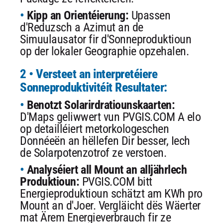
Kipp an Orientéierung:
Upassen
d'Reduzsch a Azimut an de
Simuulausator fir d'Sonneproduktioun
op der lokaler Geographie opzehalen.
2 • Versteet an interpretéiere
Sonneproduktivitéit Resultater:
Benotzt Solarirdratiounskaarten:
D'Maps geliwwert vun PVGIS.COM A elo
op detailléiert metorkologeschen
Donnéeën an hëllefen Dir besser, Iech
de Solarpotenzotrof ze verstoen.
Analyséiert all Mount an alljährlech
Produktioun:
PVGIS.COM bitt
Energieproduktioun schätzt am KWh pro
Mount an d'Joer. Vergläicht dës Wäerter
mat Ärem Energieverbrauch fir ze