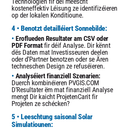
Technologien fir déi meescht
kosteneffektiv Léisung ze identifizéieren
op der lokalen Konditioune.
4 • Benotzt detailléiert Sonnebilde:
Eroflueden Resultater am CSV oder
PDF Format
fir déif Analyse. Dir kënnt
dës Daten mat Investisseuren deelen
oder d'Partner benotzen oder se Ären
techneschen Design ze refuséieren.
Analyséiert finanziell Szenarien:
Duerch kombinéieren PVGIS.COM
D'Resultater ëm mat finanziell Analyse
mengt Dir kaicht ProjetenCarit fir
Projeten ze schécken?
5 • Leeschtung saisonal Solar
Simulatiounen: