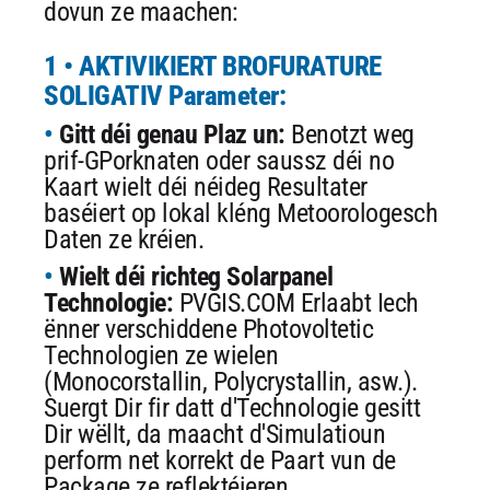
dovun ze maachen:
1 • AKTIVIKIERT BROFURATURE
SOLIGATIV Parameter:
Gitt déi genau Plaz un:
Benotzt weg
prif-GPorknaten oder saussz déi no
Kaart wielt déi néideg Resultater
baséiert op lokal kléng Metoorologesch
Daten ze kréien.
Wielt déi richteg Solarpanel
Technologie:
PVGIS.COM Erlaabt Iech
ënner verschiddene Photovoltetic
Technologien ze wielen
(Monocorstallin, Polycrystallin, asw.).
Suergt Dir fir datt d'Technologie gesitt
Dir wëllt, da maacht d'Simulatioun
perform net korrekt de Paart vun de
Package ze reflektéieren.