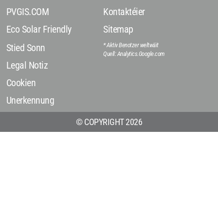
PVGIS.COM
Kontaktéier
Eco Solar Friendly
Sitemap
* Aktiv Benotzer weltwäit
Stied Sonn
Quell: Analytics.Google.com
Legal Notiz
Cookien
Unerkennung
© COPYRIGHT 2026