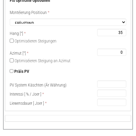
Fix Opriichte Optiounen
Montéierung Positioun
*
Hang
[°]
*
Optimiséieren Steigungen
Azimut
[°]
*
Optimiséieren Steigung an Azimut
Präis PV
PV System Käschten (Är Währung)
Interessi
[ % /
Joer
]
*
Liewensdauer
[
Joer
]
*