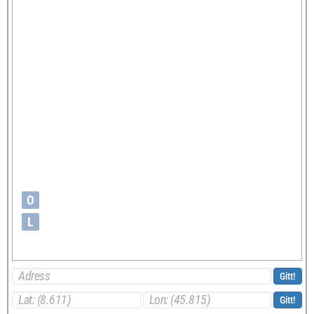
O
L
Gitt!
Gitt!