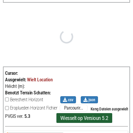
Cursor
:
Ausgewielt
:
Wielt
Location
Héicht (m):
Benotzt Terrain Schatten
:
Berechent Horizont
csv
json
Parcourir...
Eroplueden Horizont Fichier
Keng Dateien ausgewielt
PVGIS ver.
5.3
Wiesselt op Versioun 5.2