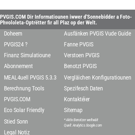
PVGIS.COM Dir Informatiounen iwwer d'Sonnebidder a Foto-
Phvololeta-Optrëtter fir all Plaz op der Welt.
Doheem
Ausfänken PVGIS Vude Guide
PVGIS24 ?
Fanne PVGIS
Finanz Simulatioune
Verstoen PVGIS
Abonnement
Benotzt PVGIS
MEAL4uell PVGIS 5.3.3
Vergläichen Konfiguratiounen
Berechnung Tools
Spezifesch Daten
PVGIS.COM
Kontaktéier
Eco Solar Friendly
Sitemap
* Aktiv Benotzer weltwäit
Stied Sonn
Quell: Analytics.Google.com
Legal Notiz