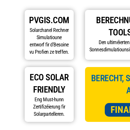
PVGIS.COM
BERECHN
Solarchanel Rechner
TOOL
Simulatioune
Den ultiméierten
entworf fir d'Besoine
Sonnesdimulatiounsi
vu Profien ze treffen.
ECO SOLAR
BERECHT, S
FRIENDLY
Eng Must-hunn
Zertifizéierung fir
FINA
Solarpartelleren.