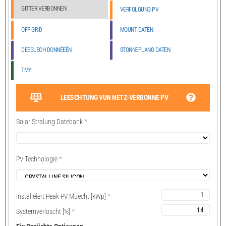
GITTER VERBONNEN
VERFOLGUNG PV
OFF-GRID
MOUNT DATEN
DEEGLECH DONNÉEËN
STONNEPLANG DATEN
TMY
LEESCHTUNG VUN NETZ-VERBONNE PV
Solar Stralung Datebank
*
PV Technologie
*
Installéiert Peak PV Muecht [kWp]
*
Systemverloscht [%]
*