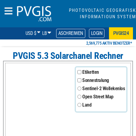
PHOTOVOLTAIC GEOGRAFISK
INFORMATIOUN SYSTEM
USD $
LB
ASCHREIWEN
LOGIN
PVGIS24
2,569,775 AKTIV BENOTZER*
PVGIS 5.3 Solarchanel Rechner
Etiketten
Sonnestralung
Sentinel-2 Wollekenlos
Open Street Map
Land