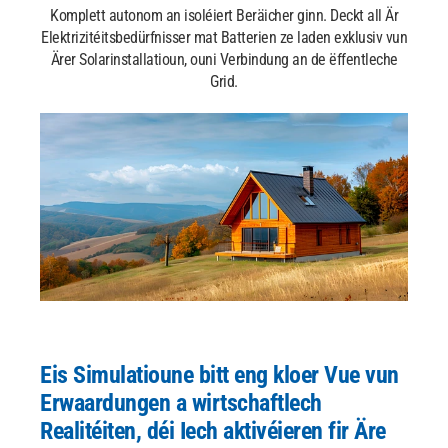
Komplett autonom an isoléiert Beräicher ginn.
Deckt all Är
Elektrizitéitsbedürfnisser mat Batterien ze laden
exklusiv vun
Ärer Solarinstallatioun, ouni Verbindung
an de ëffentleche
Grid.
Eis Simulatioune bitt eng kloer Vue vun
Erwaardungen a wirtschaftlech
Realitéiten, déi Iech aktivéieren fir Äre