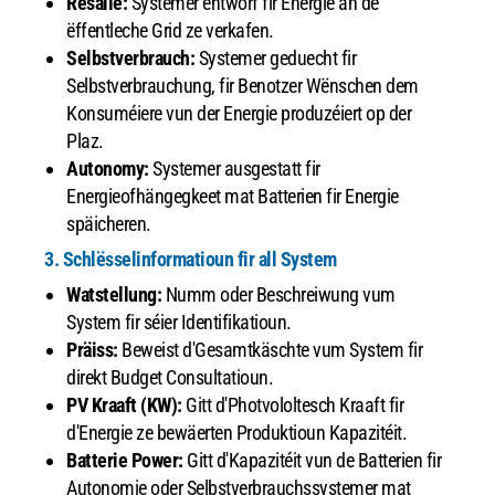
Resalle:
Systemer entworf fir Energie an de
ëffentleche Grid ze verkafen.
Selbstverbrauch:
Systemer geduecht fir
Selbstverbrauchung, fir Benotzer Wënschen dem
Konsuméiere vun der Energie produzéiert op der
Plaz.
Autonomy:
Systemer ausgestatt fir
Energieofhängegkeet mat Batterien fir Energie
späicheren.
3. Schlësselinformatioun fir all System
Watstellung:
Numm oder Beschreiwung vum
System fir séier Identifikatioun.
Präiss:
Beweist d'Gesamtkäschte vum System fir
direkt Budget Consultatioun.
PV Kraaft (KW):
Gitt d'Photvololtesch Kraaft fir
d'Energie ze bewäerten Produktioun Kapazitéit.
Batterie Power:
Gitt d'Kapazitéit vun de Batterien fir
Autonomie oder Selbstverbrauchssystemer mat