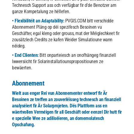
Technesch Support ass och verfügbar fir d'de Benotzer am
ganze Kompetalung ze hëllefen.
• Flexibilitéit an Adaptability:
PVGIS.COM
bitt verschidde
Abonnement Pläng op déi spezifesch Besoinen vu
Geschäfter, egal kleng oder grouss, mat der Méiglechkeet fir
zousätzlech Credits ze kafen Weider Simulatioune wann
néideg.
• End Clienten:
Bitt onparteiesch an onofhängeg finanziell
Iwwersiicht fir Solarinstallatiounspropositiounen ze
bewäerten.
Abonnement
Wielt aus enger Rei vun Abonnementer entworf fir Är
Besoinen ze treffen an zouverléisseg technesch an finanziell
analyséiert fir Är Solarprojeten. Dës Plattform ass en
wäertvollen Verméigen fir all Geschäft oder eenzel Dir hutt fir
e spezielle Wee ze adiliséieren, an domemolatesch
Opschafung.