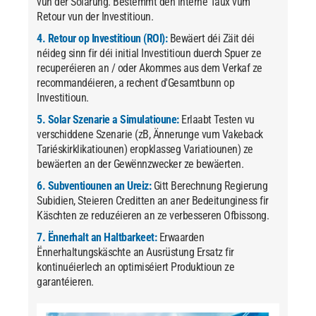
vun der Solarung. Bestëmmt den interne Taux vum
Retour vun der Investitioun.
4. Retour op Investitioun (ROI):
Bewäert déi Zäit déi
néideg sinn fir déi initial Investitioun duerch Spuer ze
recuperéieren an / oder Akommes aus dem Verkaf ze
recommandéieren, a rechent d'Gesamtbunn op
Investitioun.
5. Solar Szenarie a Simulatioune:
Erlaabt Testen vu
verschiddene Szenarie (zB, Ännerunge vum Vakeback
Tariéskirklikatiounen) eropklasseg Variatiounen) ze
bewäerten an der Gewënnzwecker ze bewäerten.
6. Subventiounen an Ureiz:
Gitt Berechnung Regierung
Subidien, Steieren Creditten an aner Bedeitunginess fir
Käschten ze reduzéieren an ze verbesseren Ofbissong.
7. Ënnerhalt an Haltbarkeet:
Erwaarden
Ënnerhaltungskäschte an Ausrüstung Ersatz fir
kontinuéierlech an optimiséiert Produktioun ze
garantéieren.