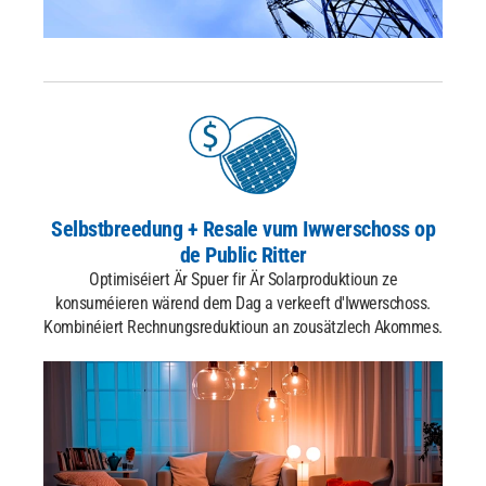
Selbstbreedung
+ Resale vum Iwwerschoss op
de Public Ritter
Optimiséiert Är Spuer fir Är Solarproduktioun ze
konsuméieren
wärend dem Dag a verkeeft d'Iwwerschoss.
Kombinéiert Rechnungsreduktioun an zousätzlech Akommes.