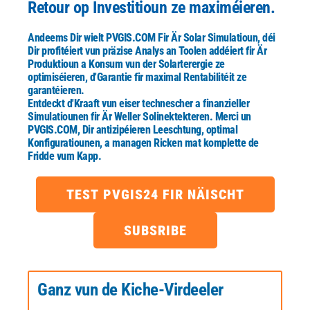
Retour op Investitioun ze maximéieren.
Andeems Dir wielt
PVGIS.COM
Fir Är Solar Simulatioun, déi
Dir profitéiert vun präzise Analys an Toolen addéiert
fir Är
Produktioun a Konsum vun der Solarterergie ze
optimiséieren, d'Garantie fir maximal Rentabilitéit ze
garantéieren.
Entdeckt d'Kraaft vun eiser technescher a finanzieller
Simulatiounen fir Är Weller Solinektekteren.
Merci un
PVGIS.COM
, Dir antizipéieren Leeschtung, optimal
Konfiguratiounen, a managen Ricken mat komplette de
Fridde vum Kapp.
TEST PVGIS24 FIR NÄISCHT
SUBSRIBE
Ganz vun de Kiche-Virdeeler