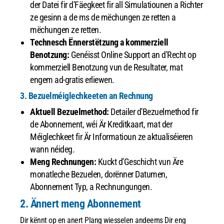
der Datei fir d'Fäegkeet fir all Simulatiounen a Richter
ze gesinn a de ms de mëchungen ze retten a
mëchungen ze retten.
Technesch Ënnerstëtzung a kommerziell
Benotzung:
Genéisst Online Support an d'Recht op
kommerziell Benotzung vun de Resultater, mat
engem ad-gratis erliewen.
3. Bezuelméiglechkeeten an Rechnung
Aktuell Bezuelmethod:
Detailer d'Bezuelmethod fir
de Abonnement, wéi Är Kreditkaart, mat der
Méiglechkeet fir Är Informatioun ze aktualiséieren
wann néideg.
Meng Rechnungen:
Kuckt d'Geschicht vun Äre
monatleche Bezuelen, dorënner Datumen,
Abonnement Typ, a Rechnungungen.
2. Ännert meng Abonnement
Dir kënnt op en anert Plang wiesselen andeems Dir eng