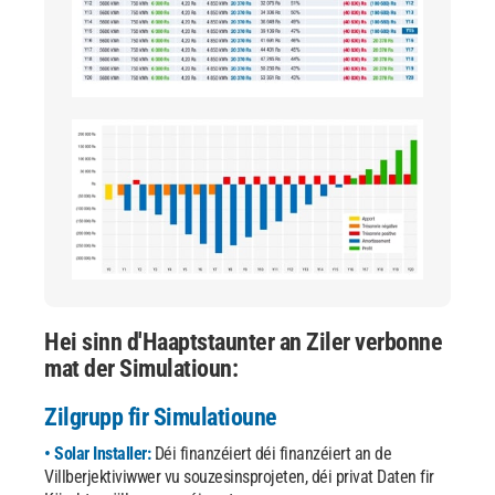
Hei sinn d'Haaptstaunter an Ziler verbonne
mat der Simulatioun:
Zilgrupp fir Simulatioune
• Solar Installer:
Déi finanzéiert déi finanzéiert an de
Villberjektiviwwer vu souzesinsprojeten, déi privat Daten fir