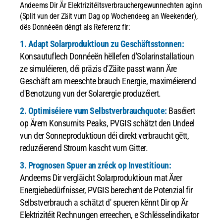
Andeems Dir Är Elektrizitéitsverbrauchergewunnechten aginn
(Split vun der Zäit vum Dag op Wochendeeg an Weekender),
dës Donnéeën déngt als Referenz fir:
1. Adapt Solarproduktioun zu Geschäftsstonnen:
Konsautuflech Donnéeën hëllefen d'Solarinstallatioun
ze simuléieren, déi präzis d'Zäite passt wann Äre
Geschäft am meeschte brauch Energie, maximéierend
d'Benotzung vun der Solarergie produzéiert.
2. Optimiséiere vum Selbstverbrauchquote:
Baséiert
op Ärem Konsumits Peaks, PVGIS schätzt den Undeel
vun der Sonneproduktioun déi direkt verbraucht gëtt,
reduzéierend Stroum kascht vum Gitter.
3. Prognosen Spuer an zréck op Investitioun:
Andeems Dir vergläicht Solarproduktioun mat Ärer
Energiebedürfnisser, PVGIS berechent de Potenzial fir
Selbstverbrauch a schätzt d' spueren kënnt Dir op Är
Elektrizitéit Rechnungen erreechen, e Schlësselindikator