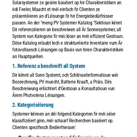
Solarsystemer ze gesinn baséiert op hir Charakteristiken an
édi Feeler, Maacht et méi einfach fir Clienten ze
präsentéieren an d'Léisunge fir hir Energiebedürfnisser
passen.
An der "meng PV Systemer Katalog "Sektioun kënnt
Dir referenzéieren an beschreiwen all Är Sonnesystemer, all
System vun Kategorie fir méi kloer an méi effizient Gestioun.
Dëse Katalog erlaabt Iech e strukturéierte Inventaire vum Är
fotovoltaesch Léisungen op Basis vun hiren Charakteristiken
an Haaptquellen.
1. Referenz a beschreift all System
Dir kënnt all Sonn Systemt, och Schlësselinformatioun wéi
Bezeechnung, PV muecht, Batterie Kraaft, a Präis. Dës
Beschreiwung erliichtert d'Gestioun a Konsultatioun vun
Ärem Photvolena Léisungen.
2. Kategoriséierung
Systemer kënnen an déi folgend Kategorien fir méi séier
klassifizéiert ginn, méi schaarf Recherchen baséiert op.
Clienten spezifesch Bedierfnesser: