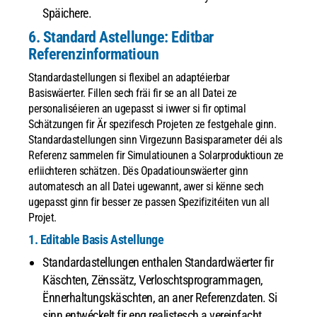
Späichere.
6. Standard Astellunge: Editbar
Referenzinformatioun
Standardastellungen si flexibel an adaptéierbar
Basiswäerter. Fillen sech fräi fir se an all Datei ze
personaliséieren an ugepasst si iwwer si fir optimal
Schätzungen fir Är spezifesch Projeten ze festgehale ginn.
Standardastellungen sinn Virgezunn Basisparameter déi als
Referenz sammelen fir Simulatiounen a Solarproduktioun ze
erliichteren schätzen. Dës Opadatiounswäerter ginn
automatesch an all Datei ugewannt, awer si kënne sech
ugepasst ginn fir besser ze passen Spezifizitéiten vun all
Projet.
1. Editable Basis Astellunge
Standardastellungen enthalen Standardwäerter fir
Käschten, Zënssätz, Verloschtsprogrammagen,
Ënnerhaltungskäschten, an aner Referenzdaten. Si
sinn entwéckelt fir eng realistesch a vereinfacht