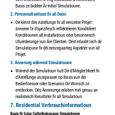
Basis ze bidden Är initial Simulatioune.
2. Personnalisatioun fir all Datei
Dir kënnt dës Astellunge fir all eenzelne Projet
änneren fir d'spezifesch reflektéieren Konditéiert
Konditiounen all Installatioun oder besonnesch
Ufuerderunge vun Äre Clienten. Dëst erlaabt Iech de
Simulatioune fir déi eenzegaarteg Aspekter vun all
Projet.
3. Ännerung während Simulatioune
Wärend der Simulatioun hutt Dir d'Méiglechkeet fir
d'Astellunge unzepassen op Basis vun der
Bedierfnesser oder Szenarios Dir Wonsch ze
entdecken. Dës Ännerunge erlaben méi genau an
realistesch Resultater fir all Simulatioun.
7. Residential Verbrauchinformatioun
Basis fir Solar Selbstbekonsum Simulatioune