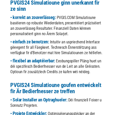
PVGIS24 Simulatioune ginn unerkannt fir
ze sinn
• korrekt an zouverlässeg:
PVGIS.COM Simulatioune
baséieren op robuste Wiederdaten, presentéiert präziséiert
an zouverlässeg Resultater. Finanziell Daten kënnen
personaliséiert ginn no Ärem Solarjet.
• einfach ze benotzen:
Intuitiv an uspriechend Interface
gëeegent fir all Fäegkeet. Technesch Ënnerstëtzung ass
verfügbar fir d'Benotzer mat hire Simulatiounen ze hëllefen.
• flexibel an adaptéierbar:
Eeobungspiller Pläng huet un
déi spezifesch Bedierfnesser vun de Leit an alle Gréissten.
Optioun fir zousätzlech Credits ze kafen wéi néideg.
PVGIS24 Simulatioune goufen entwéckelt
fir Är Bedierfnesser ze treffen
• Solar Installer an Optraghueler:
Déi finanziell Foixer u
Sonnutz Projeten.
• Projete Entwéckler:
Optimiséierungsstécker an der