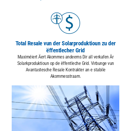
Total Resale
vun der Solarproduktioun zu der
ëffentlecher Grid
Maximéiert Äert Akommes andeems Dir all verkafen
Är
Solarkproduktioun op de ëffentleche Grid. Virbunge vun
Avantastesche Resale Kontrakter an e stabile
Akommesstraam.