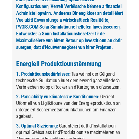
Konfiguratiounen, Verreif Verléissche kënnen a finanziell
Administel opwinn. Andeems Dir eng kloer an detailléiert
Vue ubitt Erwaardunge a wirtschaftlech Realitéite,
PVGIS.COM Solar Simulatioune hëllefen Investisseuren,
Entwéckler, a Sonn Installatiounsbesëtzer fir de
Maximaliséiere vun hirem Retour op Investitioun an dofir
suergen, datt d'Noutwennegkeet vun hirer Projeten.
Energiell Produktiounstëmmung
1. Produktiounsbedürfnisser:
Tau wéinst der Géigend
technesche Sululatioun huet demiewend ganz villerlech
Verbriechen no op d'Rocker an d'Kartograun ofzesetzen.
2. Panciability vu klimatesche Konditiounen:
Gesient
Uformell vun Ligliktioune vun der Energieproduktioun an
integréiert Sécherheetsmaruifikatiounen am Finanzen
agebaut.
3. Optimal Sizéierung:
Garantéiert datt d'Installatioun
optimal Gréisst ass fir d'Produktioun ze maximéieren an
Akommes ouni Investitioun ze kréien.