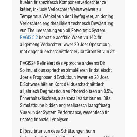
huelen fir spezifesch Komponentverloschter ze
kréien, inklusiv Verloschter Wéinstweiwer zu
Temperatur, Wénkel vun der Heefegkeet, an doning
Verloschter, eng detailléiert technesch Bewäertung
vun The Leeschtung vun all Fotvoltetic System.
PVGIS 5.2
benotz e asofbild Wäert vu 14% fir
allgemeng Verloschter iwwer 20 Joer Operatioun,
mat enger duerchschnëttlecher Joritäroritéit vun 3%.
PVGIS24
Refinéiert dës Approche andeems Dir
Solimulatiounsspriechen simuléieren fir dat éischt
Joer a Prognosen d'Evolutioun iwwer en 20 Joer.
D'Software hëlt an Kont déi duerchschnëttlech
alljährlech Degradatioun vu Photvololtaen an 0,5%,
Ënnerhaltskäschten, a saisonal Variatiounen. Dës
Simulatioune bidden eng realistesch laangfristeg
Vue vun der System Performance, wesentlech fir
richteg finanziell Analysen.
D'Resultater vun dëse Schätzungen hunn