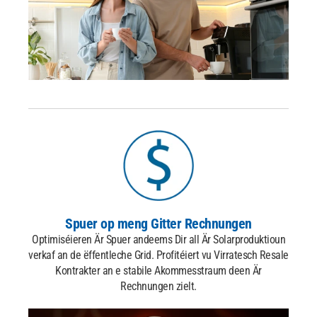
Spuer op meng Gitter Rechnungen
Optimiséieren Är Spuer andeems Dir all Är Solarproduktioun
verkaf an de ëffentleche Grid. Profitéiert vu Virratesch Resale
Kontrakter an e stabile Akommesstraum deen Är
Rechnungen zielt.