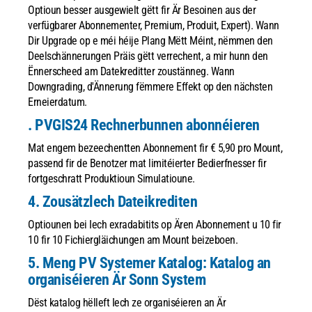
Optioun besser ausgewielt gëtt fir Är Besoinen aus der
verfügbarer Abonnementer, Premium, Produit, Expert). Wann
Dir Upgrade op e méi héije Plang Mëtt Méint, nëmmen den
Deelschännerungen Präis gëtt verrechent, a mir hunn den
Ënnerscheed am Datekreditter zoustänneg. Wann
Downgrading, d'Ännerung fëmmere Effekt op den nächsten
Erneierdatum.
. PVGIS24 Rechnerbunnen abonnéieren
Mat engem bezeechentten Abonnement fir € 5,90 pro Mount,
passend fir de Benotzer mat limitéierter Bedierfnesser fir
fortgeschratt Produktioun Simulatioune.
4. Zousätzlech Dateikrediten
Optiounen bei Iech exradabitits op Ären Abonnement u 10 fir
10 fir 10 Fichiergläichungen am Mount beizeboen.
5. Meng PV Systemer Katalog: Katalog an
organiséieren Är Sonn System
Dëst katalog hëlleft Iech ze organiséieren an Är