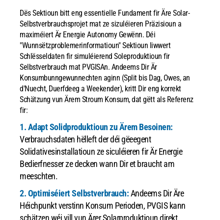
Dës Sektioun bitt eng essentielle Fundament fir Äre Solar-
Selbstverbrauchsprojet mat ze sizuléieren Präzisioun a
maximéiert Är Energie Autonomy Gewënn. Déi
"Wunnsëtzproblemerinformatioun" Sektioun liwwert
Schlësseldaten fir simuléierend Soleproduktioun fir
Selbstverbrauch mat PVGISAn. Andeems Dir Är
Konsumbunngewunnechten aginn (Split bis Dag, Owes, an
d'Nuecht, Duerfdeeg a Weekender), kritt Dir eng korrekt
Schätzung vun Ärem Stroum Konsum, dat gëtt als Referenz
fir:
1. Adapt Solidproduktioun zu Ärem Besoinen:
Verbrauchsdaten hëlleft der déi gëeegent
Solidativesinstallatioun ze siculéieren fir Är Energie
Bedierfnesser ze decken wann Dir et braucht am
meeschten.
2. Optimiséiert Selbstverbrauch:
Andeems Dir Äre
Héichpunkt verstinn Konsum Perioden, PVGIS kann
schätzen wéi vill vun Ärer Solarproduktioun direkt