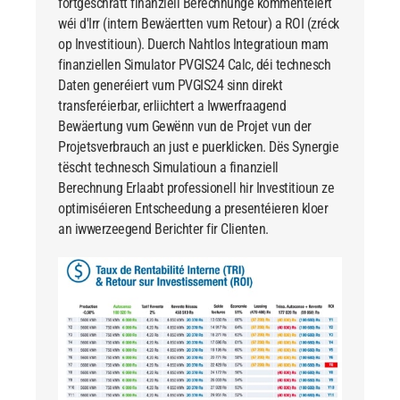
fortgeschratt finanziell Berechnunge kommentéiert
wéi d'Irr (intern Bewäertten vum Retour) a ROI (zréck
op Investitioun). Duerch Nahtlos Integratioun mam
finanziellen Simulator PVGIS24 Calc, déi technesch
Daten generéiert vum
PVGIS24
sinn direkt
transferéierbar, erliichtert a Iwwerfraagend
Bewäertung vum Gewënn vun de Projet vun der
Projetsverbrauch an just e puerklicken. Dës Synergie
tëscht technesch Simulatioun a finanziell
Berechnung Erlaabt professionell hir Investitioun ze
optimiséieren Entscheedung a presentéieren kloer
an iwwerzeegend Berichter fir Clienten.