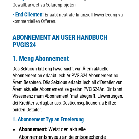
Gewaltbarkeet vu Solarenprojeten.
• End Clienten:
Erlaabt neutrale finanziell Iwwerleeung vu
kommerziellen Offeren.
ABONNEMENT AN USER HANDBUCH
PVGIS24
1. Meng Abonnement
Dës Sektioun bitt eng Iwwersiicht vun Ärem aktuelle
Abonnement an erlaabt Iech Är PVGIS24 Abonnement no
Ärem Besoinen.
Dës Sektioun erlaabt Iech all d'Detailer vun
Ärem aktuelle Abonnement ze gesinn PVGIS24An. Dir fannt
Viseserenz mam Abonnement "mat abegraff. Liwwerungen,
déi Krediter verfügbar ass, Gestiounsoptiounen, a Bill ze
bidden Detailer.
1. Abonnement Typ an Erneierung
Abonnement:
Weist den aktuelle
Abonnementsniveau an de entspriechende