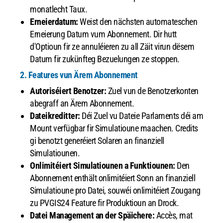
monatlecht Taux.
Erneierdatum:
Weist den nächsten automateschen
Erneierung Datum vum Abonnement. Dir hutt
d'Optioun fir ze annuléieren zu all Zäit virun dësem
Datum fir zukünfteg Bezuelungen ze stoppen.
2. Features vun Ärem Abonnement
Autoriséiert Benotzer:
Zuel vun de Benotzerkonten
abegraff an Ärem Abonnement.
Dateikreditter:
Déi Zuel vu Dateie Parlaments déi am
Mount verfügbar fir Simulatioune maachen. Credits
gi benotzt generéiert Solaren an finanziell
Simulatiounen.
Onlimitéiert Simulatiounen a Funktiounen:
Den
Abonnement enthält onlimitéiert Sonn an finanziell
Simulatioune pro Datei, souwéi onlimitéiert Zougang
zu PVGIS24 Feature fir Produktioun an Drock.
Datei Management an der Späichere:
Accès, mat