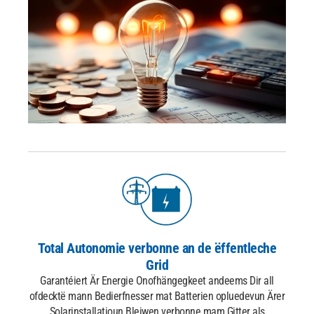
Total Autonomie verbonne
an de ëffentleche
Grid
Garantéiert Är Energie Onofhängegkeet andeems Dir all
ofdeckt
ë mann Bedierfnesser mat Batterien opluede
vun Ärer
Solarinstallatioun.
Bleiwen verbonne mam Gitter als