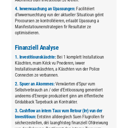
4. Iwwerwaachung an Upassungen:
Facilitéiert
d'Iwwernuechtung vun der aktueller Situatioun géint
Procoursen ze kontrolléieren, erlaabt Upassung a
Manifestatiounenstrategien fir Resultater ze
optimiséieren.
Finanziell Analyse
1. Investitiounskäschte:
Bei 1 komplett Installatioun
Käschten, mam Kéck vu Pnederen, iwwer
Installatiounskäschten, a Käschten vun der Police
Connecten ze verbannen.
2. Spuer an Akommes:
Verwäerten d'Spur vum
Selbstverbrauch an / oder d'Entloossung generéiert
andeems d'Energie produzéiert ginn am ëffentleche
Gridabback Tarpeback an Kontrakter.
3. Cashflow an intern Taux vum Retour (Irr) vun der
Investitioun:
Entstinn alldeeglech Suen Flugrollen fir
sécherzestellen, déi laangfristeg finanziell Ofdreiwung