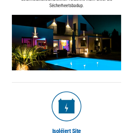
Sécherheetsbadup.
Isoléiert Site