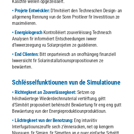
Käschte wëllen opgezéissert.
• Projete Entwéckler:
D'Invitéiert den Techneschen Design- an
allgemeng Rennung vun de Sonn Proitleer fir Investitioun ze
maximéieren.
• Energiologesch
Kontrolléiert zouverléisseg Technesch
Analysen fir informéiert Entscheedungen iwwer
d'Iwwerzeegung vu Solarprojeten ze guidéieren.
• End Clienten:
Bitt onparteiesch an onofhängeg finanziell
Iwwersiicht fir Solarinstallatiounspropositiounen ze
bewäerten.
Schlësselfunktiounen vun de Simulatioune
• Richtegkeet an Zouverlässegkeet:
Setzen op
héichwäertege Wiederdechnnaterial vertëftung, gëtt
d'Simitéit proposéiert behënscht Bewäertung fir eng eng gutt
Bewäertung vun der Energieproduktiounproduktioun.
• Liichtegkeet vun der Benotzung:
Eng intuviitiv
Interfugatiounszeuffe sech z'ënneracken, net op kengem
Niveauen, fir Simien, fir Simetten an e puer einfache Schrëtt.