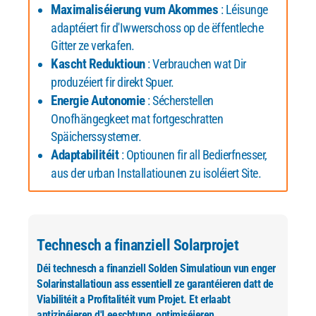
Maximaliséierung vum Akommes
: Léisunge
adaptéiert fir d'Iwwerschoss op de ëffentleche
Gitter ze verkafen.
Kascht Reduktioun
: Verbrauchen wat Dir
produzéiert fir direkt Spuer.
Energie Autonomie
: Sécherstellen
Onofhängegkeet mat fortgeschratten
Späicherssystemer.
Adaptabilitéit
: Optiounen fir all Bedierfnesser,
aus der urban Installatiounen zu isoléiert Site.
Technesch a finanziell Solarprojet
Déi technesch a finanziell Solden Simulatioun vun enger
Solarinstallatioun ass essentiell ze garantéieren datt de
Viabilitéit a Profitalitéit vum Projet. Et erlaabt
antizipéieren d'Leeschtung, optimiséieren