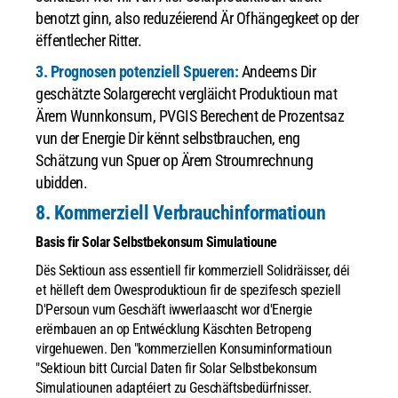
benotzt ginn, also reduzéierend Är Ofhängegkeet op der
ëffentlecher Ritter.
3. Prognosen potenziell Spueren:
Andeems Dir
geschätzte Solargerecht vergläicht Produktioun mat
Ärem Wunnkonsum, PVGIS Berechent de Prozentsaz
vun der Energie Dir kënnt selbstbrauchen, eng
Schätzung vun Spuer op Ärem Stroumrechnung
ubidden.
8. Kommerziell Verbrauchinformatioun
Basis fir Solar Selbstbekonsum Simulatioune
Dës Sektioun ass essentiell fir kommerziell Solidräisser, déi
et hëlleft dem Owesproduktioun fir de spezifesch speziell
D'Persoun vum Geschäft iwwerlaascht wor d'Energie
erëmbauen an op Entwécklung Käschten Betropeng
virgehuewen.
Den "kommerziellen Konsuminformatioun
"Sektioun bitt Curcial Daten fir Solar Selbstbekonsum
Simulatiounen adaptéiert zu Geschäftsbedürfnisser.