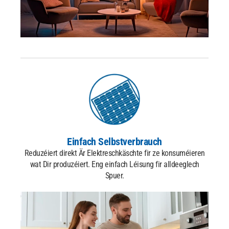
Einfach Selbstverbrauch
Reduzéiert direkt Är Elektreschkäschte fir ze konsuméieren
wat Dir produzéiert.
Eng einfach Léisung fir alldeeglech
Spuer.