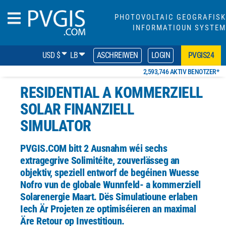
PHOTOVOLTAIC GEOGRAFISK
INFORMATIOUN SYSTEM
USD $
LB
ASCHREIWEN
LOGIN
PVGIS24
2,593,746 AKTIV BENOTZER*
RESIDENTIAL A KOMMERZIELL
SOLAR FINANZIELL
SIMULATOR
PVGIS.COM
bitt 2 Ausnahm wéi sechs
extragegrive Solimitéite, zouverlässeg an
objektiv, speziell entworf
de begéinen Wuesse
Nofro vun de globale Wunnfeld- a kommerziell
Solarenergie Maart.
Dës Simulatioune erlaben
Iech Är Projeten ze optimiséieren an maximal
Äre Retour op Investitioun.