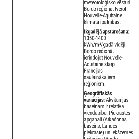
meteoroloģisko vēsturi
Bordo reģionā, tverot
Nouvelle-Aquitaine
klimata īpatnības:
Ikgadējā apstarošana:
1350-1400
kWh/m²/gadā vidēji
Bordo reģionā,
ierindojot Nouvelle-
Aquitaine starp
Francijas
saulainākajiem
reģioniem.
Ģeogrāfiskās
variācijas:
Akvitānijas
baseinam ir relatīva
viendabība. Piekrastes
apgabali (Arkašonas
baseins, Landes
piekraste) un iekšzemes
teritorijas (Bordo,