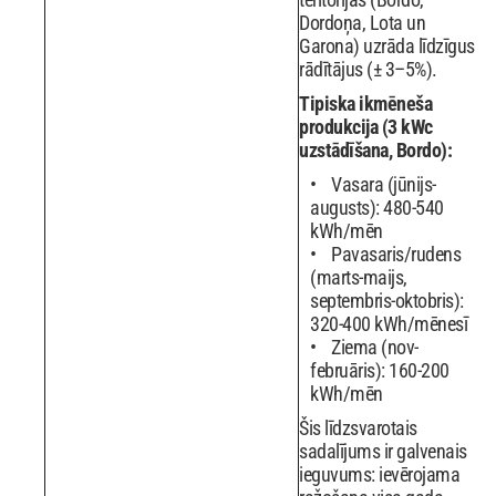
Dordoņa, Lota un
Garona) uzrāda līdzīgus
rādītājus (± 3–5%).
Tipiska ikmēneša
produkcija (3 kWc
uzstādīšana, Bordo):
Vasara (jūnijs-
augusts): 480-540
kWh/mēn
Pavasaris/rudens
(marts-maijs,
septembris-oktobris):
320-400 kWh/mēnesī
Ziema (nov-
februāris): 160-200
kWh/mēn
Šis līdzsvarotais
sadalījums ir galvenais
ieguvums: ievērojama