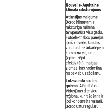
Nouvelle-Aquitaine
klimata raksturojums
Atlantijas maigums:
Bordo klimatam ir
raksturīga mērena
temperatūra visu gadu.
Fotoelektriskos paneļus
īpaši novērtē: karstas
vasaras bez ārkārtējiem
karstuma viļņiem
(optimizējot
efektivitāti), maigas
ziemas, kas nodrošina
respektablu ražošanu.
Līdzsvarota saules
gaisma:
Atšķirībā no
Vidusjūras dienvidu
reģiona, kur ražošana ir
ļoti koncentrēta vasarā,
Bordo uztur regulāru