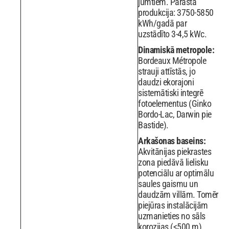
jumtiem. Parastā
produkcija: 3750-5850
kWh/gadā par
uzstādīto 3-4,5 kWc.
Dinamiskā metropole:
Bordeaux Métropole
strauji attīstās, jo
daudzi ekorajoni
sistemātiski integrē
fotoelementus (Ginko
Bordo-Lac, Darwin pie
Bastide).
Arkašonas baseins:
Akvitānijas piekrastes
zona piedāvā lielisku
potenciālu ar optimālu
saules gaismu un
daudzām villām. Tomēr
piejūras instalācijām
uzmanieties no sāls
korozijas (<500 m).