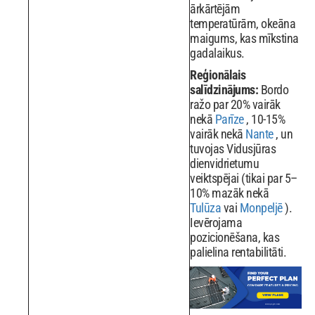
ārkārtējām
temperatūrām, okeāna
maigums, kas mīkstina
gadalaikus.
Reģionālais
salīdzinājums:
Bordo
ražo par 20% vairāk
nekā
Parīze
, 10-15%
vairāk nekā
Nante
, un
tuvojas Vidusjūras
dienvidrietumu
veiktspējai (tikai par 5–
10% mazāk nekā
Tulūza
vai
Monpeljē
).
Ievērojama
pozicionēšana, kas
palielina rentabilitāti.