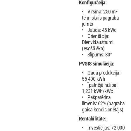
Konfigurācija:
Virsma: 250 m²
tehniskais pagraba
jumts
Jauda: 45 kWc
Orientācija:
Dienvidaustrumi
(esošā ēka)
Slīpums: 30°
PVGIS simulācija:
Gada produkcija:
55 400 kWh
Īpatnējā ražība:
1,231 kWh/kWc
Pašpatēriņa
līmenis: 62% (pagraba
gaisa kondicionētājs)
Rentabilitāte:
Investīcijas: 72 000