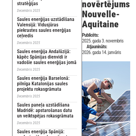
novērtējums
stratēģijas
Decembris 2025
Nouvelle-
Saules enerģijas uzstādīšana
Aquitaine
Valensijā: Vidusjūras
piekrastes saules enerģijas
Publicēts:
ceļvedis
2025. gada 3. novembris
Decembris 2025
Atjaunināts:
Saules enerģija Andalūzijā:
2026. gada 14. janvāris
kāpēc Spānijas dienvidi ir
vadošie saules enerģijas jomā
Decembris 2025
Saules enerģija Barselonā:
pilnīga Katalonijas saules
projektu rokasgrāmata
Decembris 2025
Saules paneļa uzstādīšana
Madridē: apstarošanas datu
un veiktspējas rokasgrāmata
Decembris 2025
Saules enerģija Spānijā: