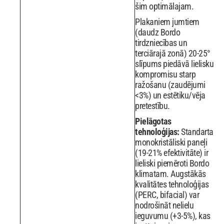
šim optimālajam.
Plakaniem jumtiem
(daudz Bordo
tirdzniecības un
terciārajā zonā) 20-25°
slīpums piedāvā lielisku
kompromisu starp
ražošanu (zaudējumi
<3%) un estētiku/vēja
pretestību.
Pielāgotas
tehnoloģijas:
Standarta
monokristāliski paneļi
(19-21% efektivitāte) ir
lieliski piemēroti Bordo
klimatam. Augstākās
kvalitātes tehnoloģijas
(PERC, bifacial) var
nodrošināt nelielu
ieguvumu (+3-5%), kas