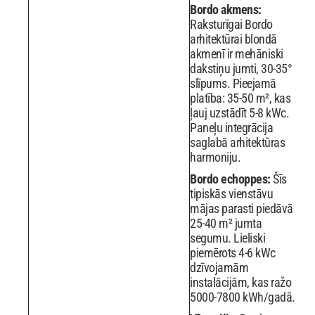
Bordo akmens:
Raksturīgai Bordo
arhitektūrai blondā
akmenī ir mehāniski
dakstiņu jumti, 30-35°
slīpums. Pieejamā
platība: 35-50 m², kas
ļauj uzstādīt 5-8 kWc.
Paneļu integrācija
saglabā arhitektūras
harmoniju.
Bordo echoppes:
Šīs
tipiskās vienstāvu
mājas parasti piedāvā
25-40 m² jumta
segumu. Lieliski
piemērots 4-6 kWc
dzīvojamām
instalācijām, kas ražo
5000-7800 kWh/gadā.