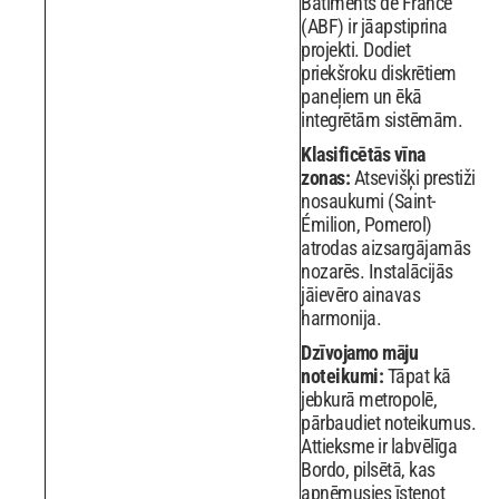
Bâtiments de France
(ABF) ir jāapstiprina
projekti. Dodiet
priekšroku diskrētiem
paneļiem un ēkā
integrētām sistēmām.
Klasificētās vīna
zonas:
Atsevišķi prestiži
nosaukumi (Saint-
Émilion, Pomerol)
atrodas aizsargājamās
nozarēs. Instalācijās
jāievēro ainavas
harmonija.
Dzīvojamo māju
noteikumi:
Tāpat kā
jebkurā metropolē,
pārbaudiet noteikumus.
Attieksme ir labvēlīga
Bordo, pilsētā, kas
apņēmusies īstenot