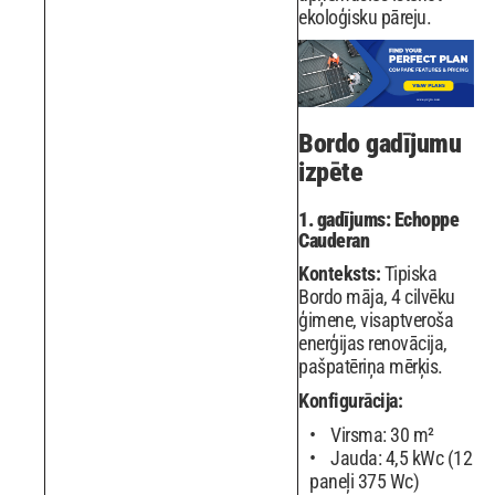
ekoloģisku pāreju.
Bordo gadījumu
izpēte
1. gadījums: Echoppe
Cauderan
Konteksts:
Tipiska
Bordo māja, 4 cilvēku
ģimene, visaptveroša
enerģijas renovācija,
pašpatēriņa mērķis.
Konfigurācija:
Virsma: 30 m²
Jauda: 4,5 kWc (12
paneļi 375 Wc)