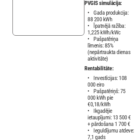
PVGIS simulācija:
Gada produkcija:
88 200 kWh
Īpatnējā ražība:
1,225 kWh/kWc
Pašpatēriņa
līmenis: 85%
(nepārtraukta dienas
aktivitāte)
Rentabilitāte:
Investīcijas: 108
000 eiro
Pašpatēriņš: 75
000 kWh pie
€0,18/kWh
Ikgadējie
ietaupījumi: 13 500 €
+ pārdošana 1 700 €
Ieguldījumu atdeve:
7,1 gads