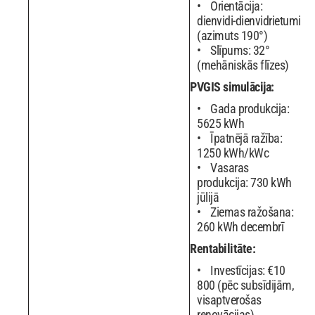
Orientācija:
dienvidi-dienvidrietumi
(azimuts 190°)
Slīpums: 32°
(mehāniskās flīzes)
PVGIS simulācija:
Gada produkcija:
5625 kWh
Īpatnējā ražība:
1250 kWh/kWc
Vasaras
produkcija: 730 kWh
jūlijā
Ziemas ražošana:
260 kWh decembrī
Rentabilitāte:
Investīcijas: €10
800 (pēc subsīdijām,
visaptverošas
renovācijas)