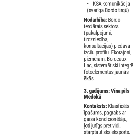
KSA komunikācija
(svarīga Bordo tirgū)
Nodarbība:
Bordo
terciārais sektors
(pakalpojumi,
tirdzniecība,
konsultācijas) piedāvā
izcilu profilu. Ekorajoni,
piemēram, Bordeaux-
Lac, sistemātiski integrē
fotoelementus jaunās
ēkās.
3. gadījums: Vīna pils
Medokā
Konteksts:
Klasificēts
īpašums, pagrabs ar
gaisa kondicionētāju,
ļoti jutīgs pret vidi,
starptautisks eksports.