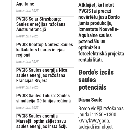
Aquitaine
Atklājiet, kā lietot
PVGIS lai precīzi
Novembris 2025
novērtētu jūsu Bordo
PVGIS Solar Strasbourg:
jumta produkciju,
Saules enerģijas ražošana
izmantotu Nouvelle-
Austrumfrancijā
Aquitaine saules
Novembris 2025
potenciālu un
PVGIS Rooftop Nantes: Saules
optimizētu
kalkulators Luāras ielejas
fotoelektriskā projekta
reģionā
rentabilitāti.
Novembris 2025
PVGIS Saules enerģija Nica:
Bordo's izcils
saules enerģijas ražošana
saules
Francijas Rivjērā
potenciāls
Novembris 2025
PVGIS Saules Tulūza: Saules
Dāsna Saule
simulācija Očitānijas reģionā
Bordo vidējā ražošanas
Novembris 2025
jauda ir 1250–1300
PVGIS Saules enerģija
kWh/kWc/gadā,
Marseļā: optimizējiet savu
saules enerģijas instalāciju
tādējādi ierindojot