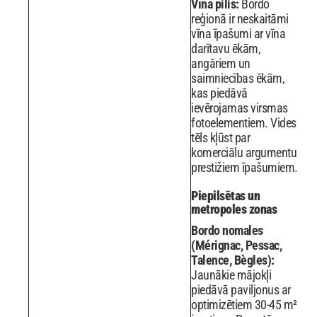
Vīna pilis:
Bordo
reģionā ir neskaitāmi
vīna īpašumi ar vīna
darītavu ēkām,
angāriem un
saimniecības ēkām,
kas piedāvā
ievērojamas virsmas
fotoelementiem. Vides
tēls kļūst par
komerciālu argumentu
prestižiem īpašumiem.
Piepilsētas un
metropoles zonas
Bordo nomales
(Mérignac, Pessac,
Talence, Bègles):
Jaunākie mājokļi
piedāvā paviljonus ar
optimizētiem 30-45 m²