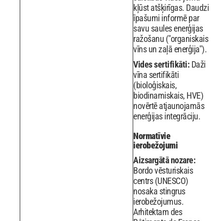
kļūst atšķirīgas. Daudzi
īpašumi informē par
savu saules enerģijas
ražošanu ("organiskais
vīns un zaļā enerģija").
Vides sertifikāti:
Daži
vīna sertifikāti
(bioloģiskais,
biodinamiskais, HVE)
novērtē atjaunojamās
enerģijas integrāciju.
Normatīvie
ierobežojumi
Aizsargātā nozare:
Bordo vēsturiskais
centrs (UNESCO)
nosaka stingrus
ierobežojumus.
Arhitektam des