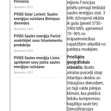
Provansā
reģionu Francijas
pilsētu pirmajā trešdaļā
Novembris 2025
saules enerģijas ziņā. 3
PVGIS Solar Lorient: Saules
kWc dzīvojamā iekārta
enerģijas ražošana Bretaņas
ik gadu ģenerē 3750–
dienvidos
3900 kWh, apmierinot
Novembris 2025
70–90% no
PVGIS Saules enerģija Parīzē:
mājsaimniecības
novērtējiet savu fotoelementu
vajadzībām atkarībā no
produkciju
patēriņa modeļiem.
Novembris 2025
Priviliģēts
PVGIS Saules enerģija Liona:
ģeogrāfiskais
aprēķiniet savu jumta saules
enerģijas ražošanu
stāvoklis:
Bordo
atrodas pusceļā starp
Novembris 2025
Atlantijas okeānu un
Vidusjūras dienvidiem,
un tajā valda pārejas
klimats, kas piedāvā
lielisku kompromisu:
bagātīga saule bez
Dienvidfrancijas