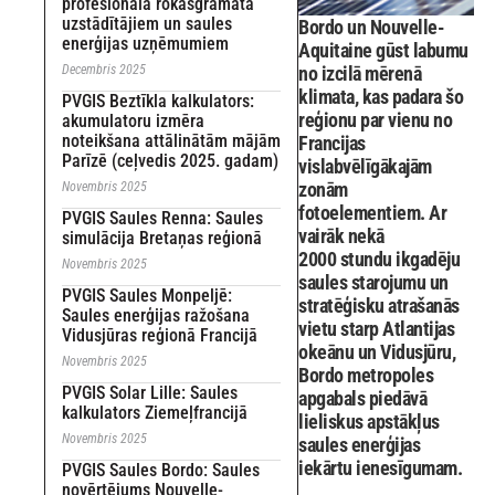
profesionāla rokasgrāmata
uzstādītājiem un saules
Bordo un Nouvelle-
enerģijas uzņēmumiem
Aquitaine gūst labumu
Decembris 2025
no izcilā mērenā
klimata, kas padara šo
PVGIS Beztīkla kalkulators:
reģionu par vienu no
akumulatoru izmēra
noteikšana attālinātām mājām
Francijas
Parīzē (ceļvedis 2025. gadam)
vislabvēlīgākajām
zonām
Novembris 2025
fotoelementiem. Ar
PVGIS Saules Renna: Saules
vairāk nekā
simulācija Bretaņas reģionā
2000 stundu ikgadēju
Novembris 2025
saules starojumu un
PVGIS Saules Monpeljē:
stratēģisku atrašanās
Saules enerģijas ražošana
vietu starp Atlantijas
Vidusjūras reģionā Francijā
okeānu un Vidusjūru,
Novembris 2025
Bordo metropoles
PVGIS Solar Lille: Saules
apgabals piedāvā
kalkulators Ziemeļfrancijā
lieliskus apstākļus
Novembris 2025
saules enerģijas
iekārtu ienesīgumam.
PVGIS Saules Bordo: Saules
novērtējums Nouvelle-