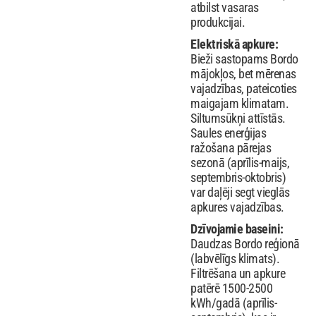
atbilst vasaras
produkcijai.
Elektriskā apkure:
Bieži sastopams Bordo
mājokļos, bet mērenas
vajadzības, pateicoties
maigajam klimatam.
Siltumsūkņi attīstās.
Saules enerģijas
ražošana pārejas
sezonā (aprīlis-maijs,
septembris-oktobris)
var daļēji segt vieglās
apkures vajadzības.
Dzīvojamie baseini:
Daudzas Bordo reģionā
(labvēlīgs klimats).
Filtrēšana un apkure
patērē 1500-2500
kWh/gadā (aprīlis-