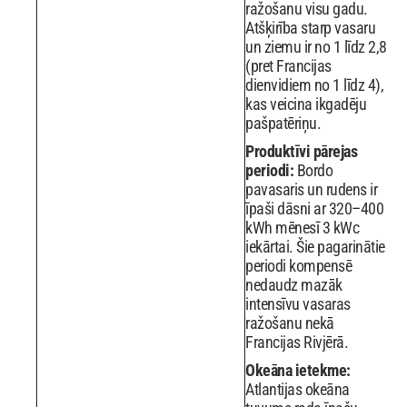
ražošanu visu gadu.
Atšķirība starp vasaru
un ziemu ir no 1 līdz 2,8
(pret Francijas
dienvidiem no 1 līdz 4),
kas veicina ikgadēju
pašpatēriņu.
Produktīvi pārejas
periodi:
Bordo
pavasaris un rudens ir
īpaši dāsni ar 320–400
kWh mēnesī 3 kWc
iekārtai. Šie pagarinātie
periodi kompensē
nedaudz mazāk
intensīvu vasaras
ražošanu nekā
Francijas Rivjērā.
Okeāna ietekme:
Atlantijas okeāna