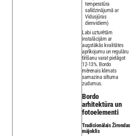
temperatūra
salīdzinājumā ar
Vidusjūras
dienvidiem)
Labi uzturētām
instalācijām ar
augstākās kvalitātes
aprīkojumu un regulāru
tīrīšanu varat pielāgot
12-13%. Bordo
mērenais klimats
samazina siltuma
zudumus.
Bordo
arhitektūra un
fotoelementi
Tradicionālais Žirondas
mājoklis