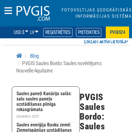
FOTOVOLTIJAS ĢEOGRĀFISKĀS
INFORMĀCIJAS SISTĒMA
USD $
LV
REĢISTRĒTIES
PIETEIKTIES
PVGIS24
2,592,601 AKTĪVI LIETOTĀJI*
Blog
PVGIS Saules Bordo: Saules novērtējums
Nouvelle-Aquitaine
Saules paneļi Kanāriju salās:
PVGIS
salu saules paneļu
uzstādīšanas pilnīga
Saules
rokasgrāmata
Bordo:
Decembris 2025
Saules
Saules enerģija Basku zemē:
Ziemeļspānijas uzstādīšanas