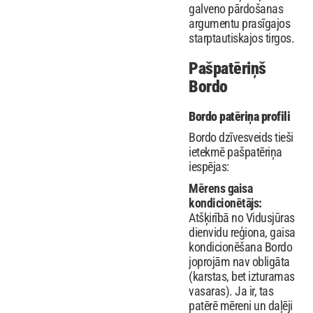
galveno pārdošanas
argumentu prasīgajos
starptautiskajos tirgos.
Pašpatēriņš
Bordo
Bordo patēriņa profili
Bordo dzīvesveids tieši
ietekmē pašpatēriņa
iespējas:
Mērens gaisa
kondicionētājs:
Atšķirībā no Vidusjūras
dienvidu reģiona, gaisa
kondicionēšana Bordo
joprojām nav obligāta
(karstas, bet izturamas
vasaras). Ja ir, tas
patērē mēreni un daļēji