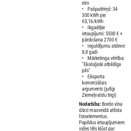
eiro
Pašpatēriņš: 34
300 kWh pie
€0,16/kWh
Ikgadējie
ietaupījumi: 5500 € +
pārdošana 2700 €
Ieguldījumu atdeve:
8,8 gadi
Mārketinga vērtība:
"Ekoloģiski atbildīga
pils"
Eksporta
komerciālais
arguments (jutīgi
Ziemeļvalstu tirgi)
Nodarbība:
Bordo vīna
dārzi masveidā attīsta
fotoelementus.
Papildus ietaupījumiem
vides tēls kļūst par