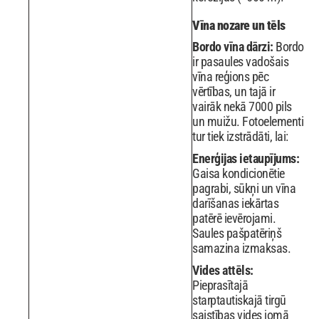
Vīna nozare un tēls
Bordo vīna dārzi:
Bordo
ir pasaules vadošais
vīna reģions pēc
vērtības, un tajā ir
vairāk nekā 7000 pils
un muižu. Fotoelementi
tur tiek izstrādāti, lai:
Enerģijas ietaupījums:
Gaisa kondicionētie
pagrabi, sūkņi un vīna
darīšanas iekārtas
patērē ievērojami.
Saules pašpatēriņš
samazina izmaksas.
Vides attēls:
Pieprasītajā
starptautiskajā tirgū
saistības vides jomā