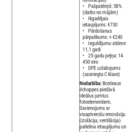
Pašpatēriņš: 58%
(darbs no mājām)
Ikgadējais
ietaupījums: €730
Pārdošanas
pārpalikums: + €240
Ieguldījumu atdeve:
11,1 gadi
25 gadu peļņa: 14
450 eiro
DPE uzlabojums
(sasniegta C klase)
Nodarbība:
Bordeaux
échoppes piedāvā
ideālus jumtus
fotoelementiem.
Savienojums ar
visaptverošu renovāciju
(izolācija, ventilācija)
palielina ietaupījumu un