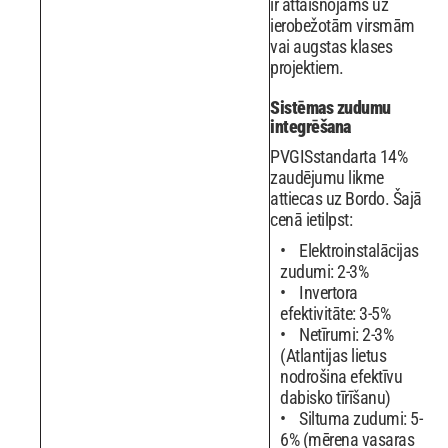
ir attaisnojams uz
ierobežotām virsmām
vai augstas klases
projektiem.
Sistēmas zudumu
integrēšana
PVGISstandarta 14%
zaudējumu likme
attiecas uz Bordo. Šajā
cenā ietilpst:
Elektroinstalācijas
zudumi: 2-3%
Invertora
efektivitāte: 3-5%
Netīrumi: 2-3%
(Atlantijas lietus
nodrošina efektīvu
dabisko tīrīšanu)
Siltuma zudumi: 5-
6% (mērena vasaras