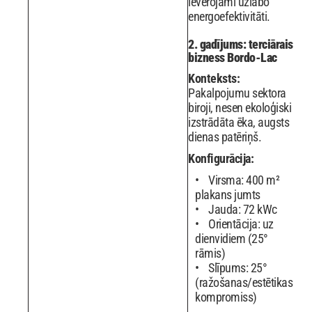
ievērojami uzlabo
energoefektivitāti.
2. gadījums: terciārais
bizness Bordo-Lac
Konteksts:
Pakalpojumu sektora
biroji, nesen ekoloģiski
izstrādāta ēka, augsts
dienas patēriņš.
Konfigurācija:
Virsma: 400 m²
plakans jumts
Jauda: 72 kWc
Orientācija: uz
dienvidiem (25°
rāmis)
Slīpums: 25°
(ražošanas/estētikas
kompromiss)