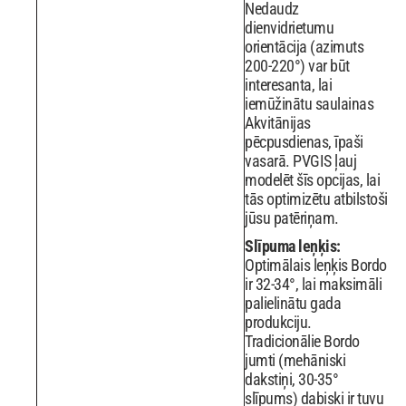
Nedaudz
dienvidrietumu
orientācija (azimuts
200-220°) var būt
interesanta, lai
iemūžinātu saulainas
Akvitānijas
pēcpusdienas, īpaši
vasarā. PVGIS ļauj
modelēt šīs opcijas, lai
tās optimizētu atbilstoši
jūsu patēriņam.
Slīpuma leņķis:
Optimālais leņķis Bordo
ir 32-34°, lai maksimāli
palielinātu gada
produkciju.
Tradicionālie Bordo
jumti (mehāniski
dakstiņi, 30-35°
slīpums) dabiski ir tuvu