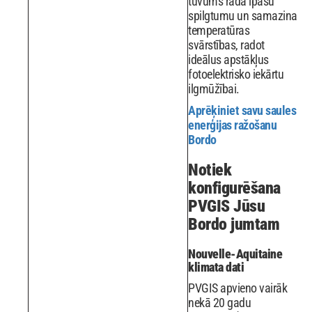
tuvums rada īpašu
spilgtumu un samazina
temperatūras
svārstības, radot
ideālus apstākļus
fotoelektrisko iekārtu
ilgmūžībai.
Aprēķiniet savu saules
enerģijas ražošanu
Bordo
Notiek
konfigurēšana
PVGIS Jūsu
Bordo jumtam
Nouvelle-Aquitaine
klimata dati
PVGIS apvieno vairāk
nekā 20 gadu