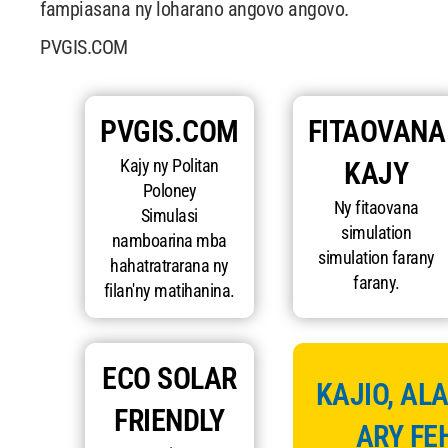
fampiasana ny loharano angovo angovo.
PVGIS.COM
PVGIS.COM
FITAOVANA
Kajy ny Politan
KAJY
Poloney
Ny fitaovana
Simulasi
simulation
namboarina mba
simulation farany
hahatratrarana ny
farany.
filan'ny matihanina.
ECO SOLAR
KAJIO, AL
FRIENDLY
ARY FE