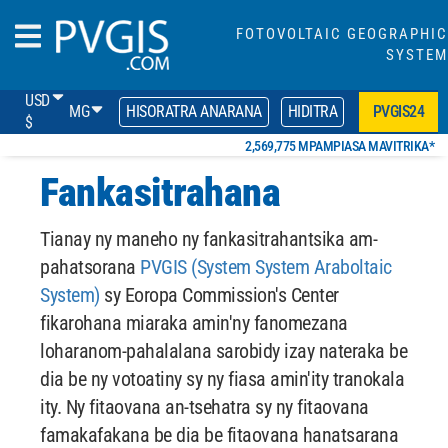
FOTOVOLTAIC GEOGRAPHIC
SYSTEM
USD
MG
HISORATRA ANARANA
HIDITRA
PVGIS24
$
2,569,775 MPAMPIASA MAVITRIKA*
Fankasitrahana
Tianay ny maneho ny fankasitrahantsika am-
pahatsorana
PVGIS (System System Araboltaic
System)
sy Eoropa Commission's Center
fikarohana miaraka amin'ny fanomezana
loharanom-pahalalana sarobidy izay nateraka be
dia be ny votoatiny sy ny fiasa amin'ity tranokala
ity. Ny fitaovana an-tsehatra sy ny fitaovana
famakafakana be dia be fitaovana hanatsarana