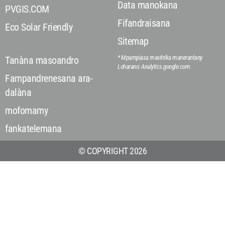
Data manokana
PVGIS.COM
Fifandraisana
Eco Solar Friendly
Sitemap
* Mpampiasa mavitrika manerantany
Tanàna masoandro
Loharano: Analytics.google.com
Fampandrenesana ara-
dalàna
mofomamy
fankatelemana
© COPYRIGHT 2026