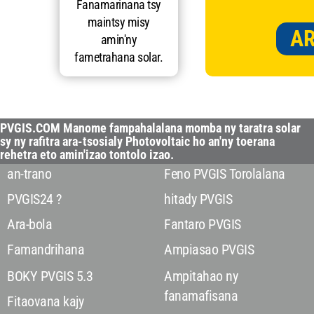
Fanamarinana tsy
maintsy misy
A
amin'ny
fametrahana solar.
PVGIS.COM Manome fampahalalana momba ny taratra solar
sy ny rafitra ara-tsosialy Photovoltaic ho an'ny toerana
rehetra eto amin'izao tontolo izao.
an-trano
Feno PVGIS Torolalana
PVGIS24 ?
hitady PVGIS
Ara-bola
Fantaro PVGIS
Famandrihana
Ampiasao PVGIS
BOKY PVGIS 5.3
Ampitahao ny
fanamafisana
Fitaovana kajy