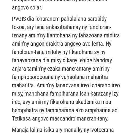
angovo solar.
PVGIS dia loharanom-pahalalana sarobidy
tokoa, ary tena ankasitrahanay ny fanoloran-
tenany amin'ny fiantohana ny fahazoana miditra
amin'ny angon-drakitra angovo avo lenta. Ny
fanoloran-tena mitohy ny fikarohana sy ny
fanavaozana dia misy dikany lehibe Nandray
anjara tamin'ny ezaka manerantany amin'ny
fampiroboroboana ny vahaolana maharitra
maharitra. Amin'ny fanaovana ireo loharano ireo
misy, manohana fampiharana isan-karazany izy
ireo, avy amin'ny fikarohana akademika mba
hampihatra ny fampiharana azo ampiharina ao
Tetikasa angovo masoandro maneran-tany.
Manaja lalina isika ary manaiky ny Ivotoerana