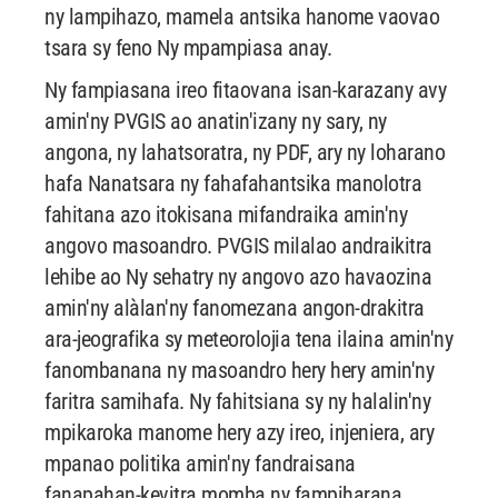
ny lampihazo, mamela antsika hanome vaovao
tsara sy feno Ny mpampiasa anay.
Ny fampiasana ireo fitaovana isan-karazany avy
amin'ny PVGIS ao anatin'izany ny sary, ny
angona, ny lahatsoratra, ny PDF, ary ny loharano
hafa Nanatsara ny fahafahantsika manolotra
fahitana azo itokisana mifandraika amin'ny
angovo masoandro. PVGIS milalao andraikitra
lehibe ao Ny sehatry ny angovo azo havaozina
amin'ny alàlan'ny fanomezana angon-drakitra
ara-jeografika sy meteorolojia tena ilaina amin'ny
fanombanana ny masoandro hery hery amin'ny
faritra samihafa. Ny fahitsiana sy ny halalin'ny
mpikaroka manome hery azy ireo, injeniera, ary
mpanao politika amin'ny fandraisana
fanapahan-kevitra momba ny fampiharana