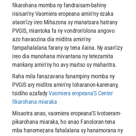
fikarohana momba ny fandraisam-bahiny
iraisan'ny Vaomiera eropeana amin'ny ezaka
ataon'izy ireo Mihazona sy manatsara hatrany
PVGIS, miantoka fa ny vondron'olona angovo
azo havaozina dia miditra amin'ny
fampahalalana farany sy tena ilaina. Ny asan'izy
ireo dia manohana mivantana ny tetezamita
mankany amin'ny ho avy maitso sy maharitra.
Raha mila fanazavana fanampiny momba ny
PVGIS ary miditra amin'ny loharanon-karenany,
tsidiho azafady
Vaomiera eropeana'S Center
fikarohana miaraka
Misaotra anao, vaomiera eropeana'S Ivotoeram-
pikarohana miaraka, ho anao Fanoloran-tena
mba hanomezana fahalalana sy hanamorana ny