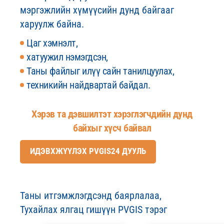
мэргэжлийн хүмүүсийн дунд байгааг
харуулж байна.
Цаг хэмнэлт,
хатуужил нэмэгдсэн,
Таны файлыг илүү сайн танилцуулах,
техникийн найдвартай байдал.
Хэрэв та дэвшилтэт хэрэглэгчдийн дунд
байхыг хүсч байвал
ИДЭВХЖҮҮЛЭХ PVGIS24 ДУУЛЬ
Таны итгэмжлэгдсэнд баярлалаа,
Тухайлах ялгац гишүүн PVGIS тэрэг