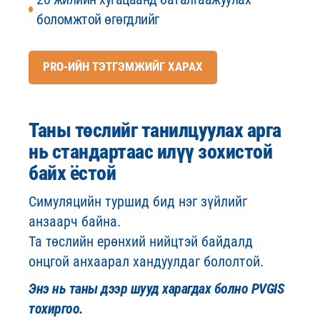
боломжтой өгөгдлийг
PRO-ИЙН ТЭТГЭМЖИЙГ ХАРАХ
Таны төслийг танилцуулах арга
нь стандартаас илүү зохистой
байх ёстой
Симуляцийн туршид бид нэг зүйлийг
анзаарч байна.
Та төслийн ерөнхий нийцтэй байдалд
онцгой анхаарал хандуулдаг бололтой.
Энэ нь таны дээр шууд харагдах болно PVGIS
тохиргоо.