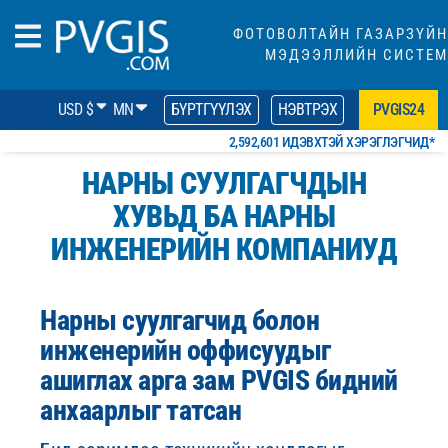
ФОТОВОЛТАЙН ГАЗАРЗҮЙН
МЭДЭЭЛЛИЙН СИСТЕМ
USD $
MN
БҮРТГҮҮЛЭХ
НЭВТРЭХ
PVGIS24
2,592,601 ИДЭВХТЭЙ ХЭРЭГЛЭГЧИД*
НАРНЫ СУУЛГАГЧДЫН
ХУВЬД
БА НАРНЫ
ИНЖЕНЕРИЙН КОМПАНИУД
Нарны суулгагчид болон
инженерийн оффисуудыг
ашиглах арга зам PVGIS бидний
анхаарлыг татсан