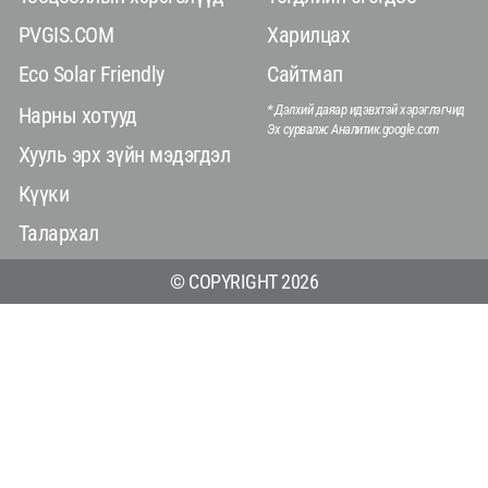
PVGIS.COM
Харилцах
Eco Solar Friendly
Сайтмап
* Дэлхий даяар идэвхтэй хэрэглэгчид
Нарны хотууд
Эх сурвалж: Аналитик.google.com
Хууль эрх зүйн мэдэгдэл
Күүки
Талархал
© COPYRIGHT 2026