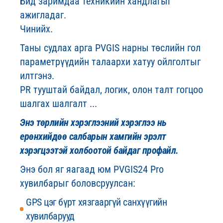
Бид заримдаа техникийн хандлагыг
ажигладаг.
Чинийх.
Таны судлах арга PVGIS нарны төслийн гол
параметрүүдийн талаархи хатуу ойлголтыг
илтгэнэ.
PR тууштай байдал, логик, олон талт гогцоо
шалгах шалгалт ...
Энэ төрлийн хэрэглээний хэрэглээ нь
ерөнхийдөө салбарын хамгийн эрэлт
хэрэгцээтэй холбоотой байдаг профайл.
Энэ бол яг яагаад юм PVGIS24 Pro
хувилбарыг боловсруулсан:
GPS цэг бүрт хязгааргүй санхүүгийн
хувилбарууд