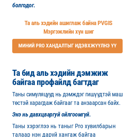
болгодог.
Та аль хэдийн ашиглаж байна PVGIS
Мэргэжлийн хүн шиг
МИНИЙ PRO ХАНДАЛТЫГ ИДЭВХЖҮҮЛНЭ ҮҮ
Та бид аль хэдийн дэмжиж
байгаа профайлд багтдаг
Таны симуляцууд нь дэмждэг гишүүдтэй маш
төстэй харагдаж байгааг та анзаарсан байх.
Энэ нь давхцваргуй ойлгоомгүй.
Таны хэрэглээ нь таныг Pro хувилбарын
талаар нэн даруй хангаж байгаа