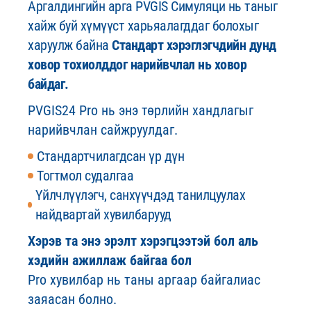
Аргалдингийн арга PVGIS Симуляци нь таныг
хайж буй хүмүүст харьяалагддаг болохыг
харуулж байна
Стандарт хэрэглэгчдийн дунд
ховор тохиолддог нарийвчлал нь ховор
байдаг.
PVGIS24 Pro нь энэ төрлийн хандлагыг
нарийвчлан сайжруулдаг.
Стандартчилагдсан үр дүн
Тогтмол судалгаа
Үйлчлүүлэгч, санхүүчдэд танилцуулах
найдвартай хувилбарууд
Хэрэв та энэ эрэлт хэрэгцээтэй бол аль
хэдийн ажиллаж байгаа бол
Pro хувилбар нь таны аргаар байгалиас
заяасан болно.