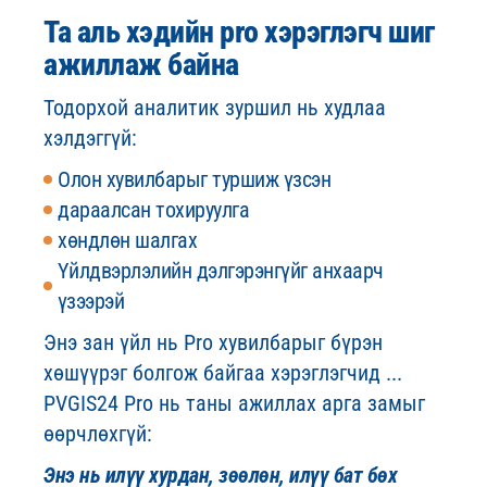
Та аль хэдийн pro хэрэглэгч шиг
ажиллаж байна
Тодорхой аналитик зуршил нь худлаа
хэлдэггүй:
Олон хувилбарыг туршиж үзсэн
дараалсан тохируулга
хөндлөн шалгах
Үйлдвэрлэлийн дэлгэрэнгүйг анхаарч
үзээрэй
Энэ зан үйл нь Pro хувилбарыг бүрэн
хөшүүрэг болгож байгаа хэрэглэгчид ...
PVGIS24 Pro нь таны ажиллах арга замыг
өөрчлөхгүй:
Энэ нь илүү хурдан, зөөлөн, илүү бат бөх