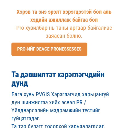
Хэрэв та энэ эрэлт хэрэгцээтэй бол аль
хэдийн ажиллаж байгаа бол
Pro хувилбар нь таны аргаар байгалиас
заяасан болно.
PRO-ИЙГ DEACE PRONESSESSES
Та дэвшилтэт хэрэглэгчдийн
дунд
Бага хувь PVGIS Хэрэглэгчид харьцангуй
дүн шинжилгээ хийх эсвэл PR /
Үйлдвэрлэлийн мэдрэмжийн тестийг
гүйцэтгэдэг.
Та тэр бүлэгт тодорхой харьяалагддаг.