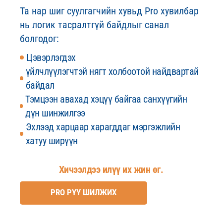
Та нар шиг суулгагчийн хувьд Pro хувилбар
нь логик тасралтгүй байдлыг санал
болгодог:
Цэвэрлэгдэх
үйлчлүүлэгчтэй нягт холбоотой найдвартай
байдал
Тэмцээн авахад хэцүү байгаа санхүүгийн
дүн шинжилгээ
Эхлээд харцаар харагддаг мэргэжлийн
хатуу ширүүн
Хичээлдээ илүү их жин өг.
PRO РҮҮ ШИЛЖИХ