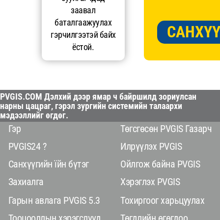
заавал
баталгаажуулах
САНХҮҮ
гэрчилгээтэй байх
ёстой.
PVGIS.COM Дэлхий дээр ямар ч байршилд зориулсан
нарны цацраг, гэрэл зургийн системийн талаархи
мэдээллийг өгдөг.
Гэр
Төгсгөсөн PVGIS Газарч
PVGIS24 ?
Илрүүлэх PVGIS
Санхүүгийн їйн бүтэг
Ойлгож байна PVGIS
Захиалга
Хэрэглэх PVGIS
Гарын авлага PVGIS 5.3
Тохиргоог харьцуулах
Тооцооллын хэрэгслүүд
Төгдлийн өгөгдоо