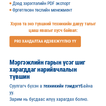
Дээд зэрэглэлийн PDF экспорт
Өргөтгөсөн төслийн менежмент
Хэрэв та энэ түвшний техникийн давуу талыг
цааш явахыг хүсч байвал:
PRO ХАНДАЛТАА ИДЭВХЖҮҮЛНЭ ҮҮ
Мэргэжлийн гарын үсэг шиг
харагддаг нарийвчлалын
түвшин
Суулгагч бүхэн a
техникийн тэмдэгт
Байна
уу.
Зарим нь бусдаас илүү харагдах болно.