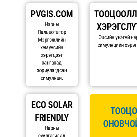
PVGIS.COM
ТООЦООЛ
Нарны
ХЭРЭГСЛҮ
Пальцотатор
Эцсийн үнэгүй н
Мэргэжлийн
симуляцийн хэрэг
хүмүүсийн
хэрэгцээг
хангахад
зориулагдсан
симуляци.
ECO SOLAR
ТООЦО
FRIENDLY
ОНОВЧО
Нарны
суулгагчдад