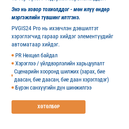
Энэ нь ховор тохиолддог - мөн илүү өндөр
мэргэжлийн түвшинг илтгэнэ.
PVGIS24 Pro нь ихэвчлэн дэвшилтэт
хэрэглэгчид гараар хийдэг элементүүдийг
автоматаар хийдэг.
PR Нөхцөл байдал
Хэрэглээ / үйлдвэрлэлийн харьцуулалт
Сценарийн хооронд шилжих (зарах, бие
даасан, бие даасан, бие даан хэрэглэдэг)
Бүрэн санхүүгийн дүн шинжилгээ
ХӨТӨЛБӨР