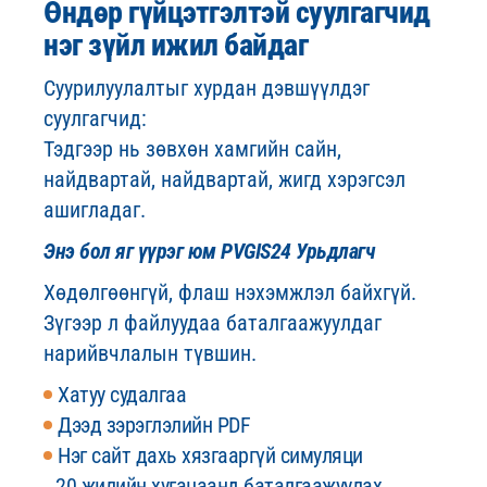
Өндөр гүйцэтгэлтэй суулгагчид
нэг зүйл ижил байдаг
Суурилуулалтыг хурдан дэвшүүлдэг
суулгагчид:
Тэдгээр нь зөвхөн хамгийн сайн,
найдвартай, найдвартай, жигд хэрэгсэл
ашигладаг.
Энэ бол яг үүрэг юм PVGIS24 Урьдлагч
Хөдөлгөөнгүй, флаш нэхэмжлэл байхгүй.
Зүгээр л файлуудаа баталгаажуулдаг
нарийвчлалын түвшин.
Хатуу судалгаа
Дээд зэрэглэлийн PDF
Нэг сайт дахь хязгааргүй симуляци
20 жилийн хугацаанд баталгаажуулах