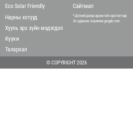
Eco Solar Friendly
Сайтмап
* Дэлхий даяар идэвхтэй хэрэглэгчид
Нарны хотууд
Эх сурвалж: Аналитик.google.com
Хууль эрх зүйн мэдэгдэл
Күүки
Талархал
© COPYRIGHT 2026