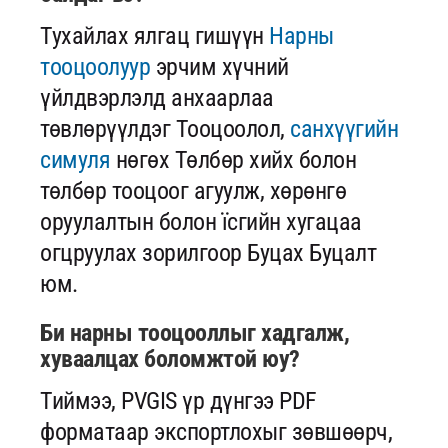
Тухайлах ялгац гишүүн
Нарны
тооцоолуур
эрчим хүчний
үйлдвэрлэлд анхаарлаа
төвлөрүүлдэг Тооцоолол,
санхүүгийн
симуля
нөгөх Төлбөр хийх болон
төлбөр тооцоог агуулж, хөрөнгө
оруулалтын болон їсгийн хугацаа
огцруулах зорилгоор Буцах Буцалт
юм.
Би нарны тооцооллыг хадгалж,
хуваалцах боломжтой юу?
Тиймээ, PVGIS үр дүнгээ PDF
форматаар экспортлохыг зөвшөөрч,