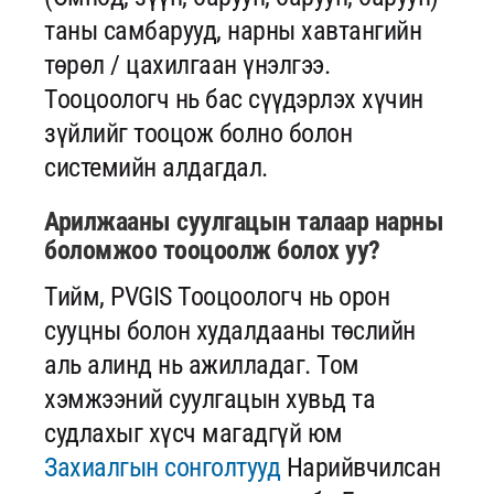
таны самбарууд, нарны хавтангийн
төрөл / цахилгаан үнэлгээ.
Тооцоологч нь бас сүүдэрлэх хүчин
зүйлийг тооцож болно болон
системийн алдагдал.
Арилжааны суулгацын талаар нарны
боломжоо тооцоолж болох уу?
Тийм, PVGIS Тооцоологч нь орон
сууцны болон худалдааны төслийн
аль алинд нь ажилладаг. Том
хэмжээний суулгацын хувьд та
судлахыг хүсч магадгүй юм
Захиалгын сонголтууд
Нарийвчилсан