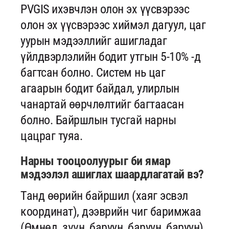
PVGIS ихэвчлэн олон эх үүсвэрээс
олон эх үүсвэрээс хиймэл дагуул, цаг
уурын мэдээллийг ашигладаг
үйлдвэрлэлийн бодит утгын 5-10% -д
багтсан болно. Систем нь цаг
агаарын бодит байдал, улирлын
чанартай өөрчлөлтийг багтаасан
болно. Байршлын тусгай нарны
цацраг туяа.
Нарны тооцоолуурыг би ямар
мэдээлэл ашиглах шаардлагатай вэ?
Танд өөрийн байршил (хаяг эсвэл
координат), дээврийн чиг баримжаа
(Өмнөд, зүүн, баруун, баруун, баруун)