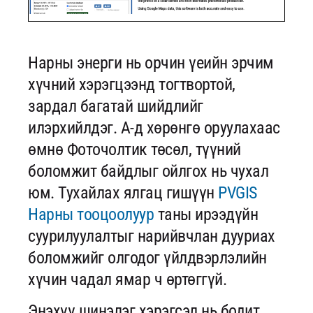
Нарны энерги нь орчин үеийн эрчим
хүчний хэрэгцээнд тогтвортой,
зардал багатай шийдлийг
илэрхийлдэг. А-д хөрөнгө оруулахаас
өмнө Фоточолтик төсөл, түүний
боломжит байдлыг ойлгох нь чухал
юм. Тухайлах ялгац гишүүн
PVGIS
Нарны тооцоолуур
таны ирээдүйн
суурилуулалтыг нарийвчлан дууриах
боломжийг олгодог үйлдвэрлэлийн
хүчин чадал ямар ч өртөггүй.
Энэхүү шинэлэг хэрэгсэл нь бодит,