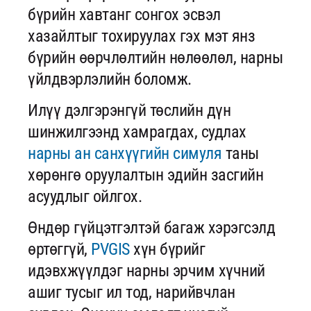
бүрийн хавтанг сонгох эсвэл
хазайлтыг тохируулах гэх мэт янз
бүрийн өөрчлөлтийн нөлөөлөл, нарны
үйлдвэрлэлийн боломж.
Илүү дэлгэрэнгүй төслийн дүн
шинжилгээнд хамрагдах, судлах
нарны ан санхүүгийн симуля
таны
хөрөнгө оруулалтын эдийн засгийн
асуудлыг ойлгох.
Өндөр гүйцэтгэлтэй багаж хэрэгсэлд
өртөггүй,
PVGIS
хүн бүрийг
идэвхжүүлдэг нарны эрчим хүчний
ашиг тусыг ил тод, нарийвчлан