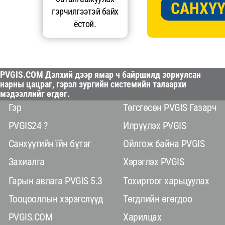
САНХҮҮ
гэрчилгээтэй байх
ёстой.
PVGIS.COM Дэлхий дээр ямар ч байршилд зориулсан
нарны цацраг, гэрэл зургийн системийн талаархи
мэдээллийг өгдөг.
Гэр
Төгсгөсөн PVGIS Газарч
PVGIS24 ?
Илрүүлэх PVGIS
Санхүүгийн їйн бүтэг
Ойлгож байна PVGIS
Захиалга
Хэрэглэх PVGIS
Гарын авлага PVGIS 5.3
Тохиргоог харьцуулах
Тооцооллын хэрэгслүүд
Төгдлийн өгөгдоо
PVGIS.COM
Харилцах