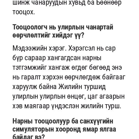
шинж чанаруудын хувьд ба Бөөнөөр
тооцох.
Тооцоологч нь улирлын чанартай
өөрчлөлтийг хийдэг үү?
Мэдээжийн хэрэг. Хэрэгсэл нь сар
бүр сараар хангагдсан нарны
тэтгэмжийг хангаж өгдөг бөгөөд энэ
нь гаралт хэрхэн өөрчлөгдөж байгааг
харуулж байна Жилийн туршид
улирлын улирлын өнцөг, цаг агаарын
хэв маягаар үндэслэн жилийн турш.
Нарны тооцоолуур ба санхүүгийн
симуляторын хооронд ямар ялгаа
байдаг вэ?