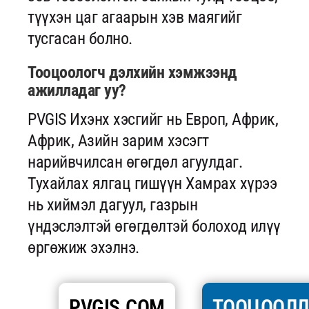
түүхэн цаг агаарын хэв маягийг
тусгасан болно.
Тооцоологч дэлхийн хэмжээнд
ажилладаг уу?
PVGIS Ихэнх хэсгийг нь Европ, Африк,
Африк, Азийн зарим хэсэгт
нарийвчилсан өгөгдөл агуулдаг.
Тухайлах ялгац гишүүн Хамрах хүрээ
нь хиймэл дагуул, газрын
үндэслэлтэй өгөгдөлтэй болоход илүү
өргөжиж эхэлнэ.
PVGIS.COM
ТООЦООЛ