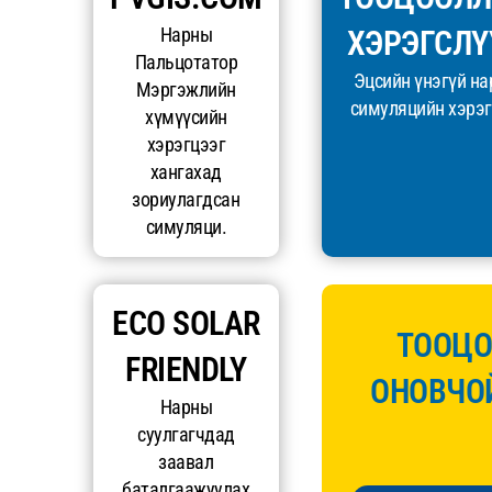
Нарны
ХЭРЭГСЛҮ
Пальцотатор
Эцсийн үнэгүй н
Мэргэжлийн
симуляцийн хэрэг
хүмүүсийн
хэрэгцээг
хангахад
зориулагдсан
симуляци.
ECO SOLAR
ТООЦО
FRIENDLY
ОНОВЧО
Нарны
суулгагчдад
заавал
баталгаажуулах