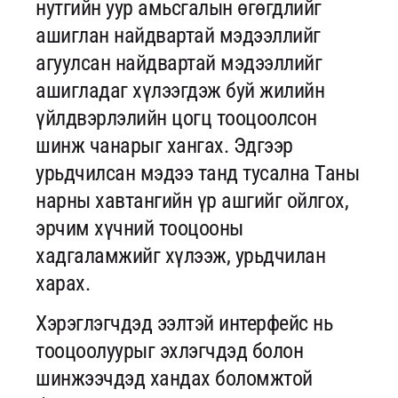
нутгийн уур амьсгалын өгөгдлийг
ашиглан найдвартай мэдээллийг
агуулсан найдвартай мэдээллийг
ашигладаг хүлээгдэж буй жилийн
үйлдвэрлэлийн цогц тооцоолсон
шинж чанарыг хангах. Эдгээр
урьдчилсан мэдээ танд тусална Таны
нарны хавтангийн үр ашгийг ойлгох,
эрчим хүчний тооцооны
хадгаламжийг хүлээж, урьдчилан
харах.
Хэрэглэгчдэд ээлтэй интерфейс нь
тооцоолуурыг эхлэгчдэд болон
шинжээчдэд хандах боломжтой