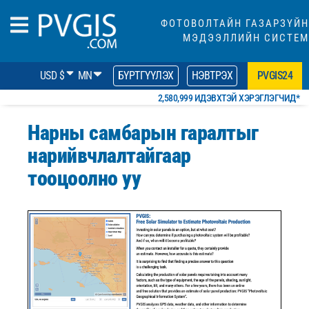
ФОТОВОЛТАЙН ГАЗАРЗҮЙН
МЭДЭЭЛЛИЙН СИСТЕМ
USD $
MN
БҮРТГҮҮЛЭХ
НЭВТРЭХ
PVGIS24
2,580,999 ИДЭВХТЭЙ ХЭРЭГЛЭГЧИД*
Нарны самбарын гаралтыг
нарийвчлалтайгаар
тооцоолно уу