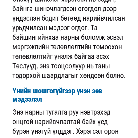
байнга шинэчлэгдсэн өгөгдөл дээр
үндэслэн бодит бөгөөд нарийвчилсан
урьдчилсан мэдээг өгдөг. Та
байшингийнхаа нарны боломж эсвэл
мэргэжлийн төлөвлөлтийн томоохон
төлөвлөлтийг үнэлж байгаа эсэх
Төслүүд, энэ тооцоолуур нь таны
тодорхой шаардлагыг хөндсөн болно.
Үнийн шошгогүйгээр үнэн зөв
мэдээлэл
Энэ нарны тугалга руу нэвтрэхэд
онцгой нарийвчлалтай байх үед
бүрэн үнэгүй үлддэг. Хэрэгсэл орон