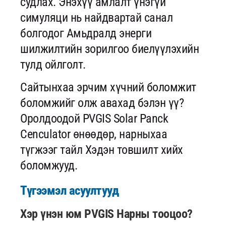
судлах. Энэхүү амлалт үнэгүй
симуляци нь найдвартай санал
болгодог Амьдралд энерги
шилжилтийн зорилгоо биелүүлэхийн
тулд ойлголт.
Сайтынхаа эрчим хүчний боломжит
боломжийг олж авахад бэлэн үү?
Оролдоодой PVGIS Solar Panck
Cenculator өнөөдөр, нарныхаа
түгжээг тайл Хэдэн товшилт хийх
боломжууд.
Түгээмэл асуултууд
Хэр үнэн юм PVGIS Нарны тооцоо?