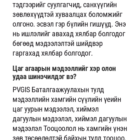
тэдгээрийг суулгагчид, санхүүгийн
зөвлөхүүдтэй хуваалцах боломжийг
олгоно. эсвэл гэр бүлийн гишүүд. Энэ
нь ишлэлийг авахад хялбар болгодог
бөгөөд мэдээлэлтэй шийдвэр
гаргахад хялбар болгодог.
Цаг агаарын мэдээллийг хэр олон
удаа шинэчилдэг вэ?
PVGIS Баталгаажуулахын тулд
мэдээллийн хамгийн сүүлийн үеийн
цаг уурын мэдээлэл, хиймэл
дагуулын мэдээлэл, хиймэл дагуулын
мэдээлэл Тооцоолол нь хамгийн үнэн
зөв төсөөлөлтэй байхын тулд тооцоо,