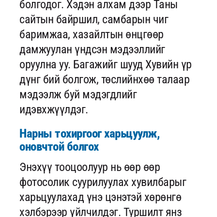
болгодог. Хэдэн алхам дээр Таны
сайтын байршил, самбарын чиг
баримжаа, хазайлтын өнцгөөр
дамжуулан үндсэн мэдээллийг
оруулна уу. Багажийг шууд Хувийн үр
дүнг бий болгож, төслийнхөө талаар
мэдээлж буй мэдэгдлийг
идэвхжүүлдэг.
Нарны тохиргоог харьцуулж,
оновчтой болгох
Энэхүү тооцоолуур нь өөр өөр
фотосолик суурилуулах хувилбарыг
харьцуулахад үнэ цэнэтэй хөрөнгө
хэлбэрээр үйлчилдэг. Туршилт янз