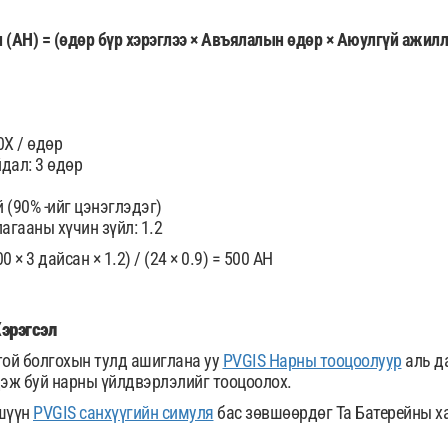
 (AH) = (өдөр бүр хэрэглээ × Авъялалын өдөр × Аюулгүй ажилла
0Х / өдөр
дал: 3 өдөр
 (90% -ийг цэнэглэдэг)
агааны хүчин зүйл: 1.2
 × 3 дайсан × 1.2) / (24 × 0.9) = 500 AH
эрэгсэл
ой болгохын тулд ашиглана уу
PVGIS Нарны тооцоолуур
аль да
дэж буй нарны үйлдвэрлэлийг тооцоолох.
шүүн
PVGIS санхүүгийн симуля
бас зөвшөөрдөг Та Батерейны х