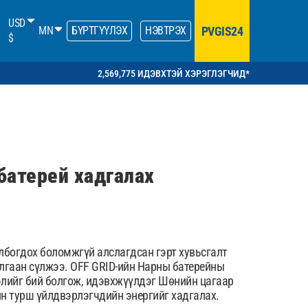
USD
PVGIS24
MN
БҮРТГҮҮЛЭХ
НЭВТРЭХ
$
2,569,775 ИДЭВХТЭЙ ХЭРЭГЛЭГЧИД*
батерей хадгалах
лбогдох боломжгүй алслагдсан гэрт хувьсгалт
гаан сүлжээ. OFF GRID-ийн Нарны батерейны
гэлийг бий болгож, идэвхжүүлдэг Шөнийн цагаар
йн турш үйлдвэрлэгчдийн энергийг хадгалах.