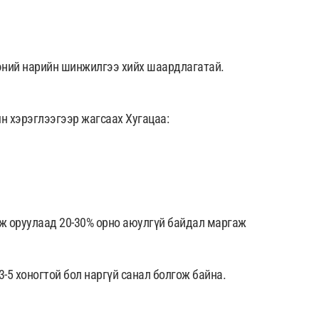
эний нарийн шинжилгээ хийх шаардлагатай.
ын хэрэглээгээр жагсаах Хугацаа:
ж оруулаад 20-30% орно аюулгүй байдал маргаж
-5 хоногтой бол наргүй санал болгож байна.