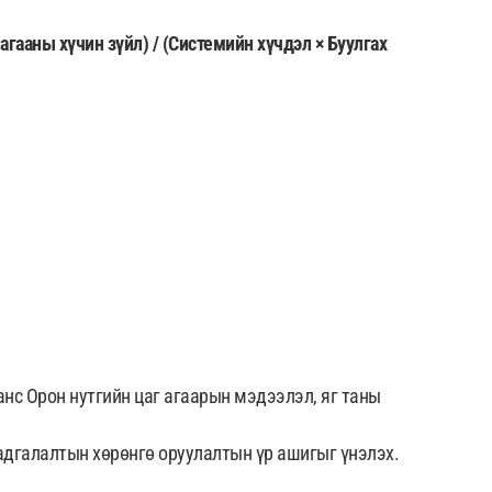
гааны хүчин зүйл) / (Системийн хүчдэл × Буулгах
нс Орон нутгийн цаг агаарын мэдээлэл, яг таны
адгалалтын хөрөнгө оруулалтын үр ашигыг үнэлэх.