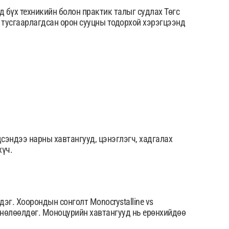
д бүх техникийн болон практик талыг судлах Төгс
, тусгаарлагдсан орон сууцны тодорхой хэрэгцээнд
дсэндээ нарны хавтангууд, цэнэглэгч, хадгалах
хүч.
эг. Хоорондын сонголт Monocrystalline vs
 нөлөөлдөг. Моноцурийн хавтангууд нь ерөнхийдөө