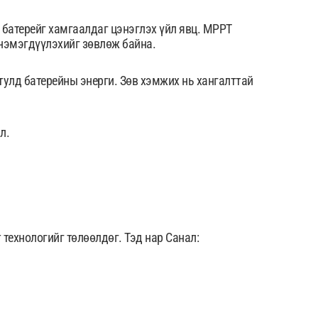
 батерейг хамгаалдаг цэнэглэх үйл явц. MPPT
йг нэмэгдүүлэхийг зөвлөж байна.
улд батерейны энерги. Зөв хэмжих нь хангалттай
л.
технологийг төлөөлдөг. Тэд нар Санал: