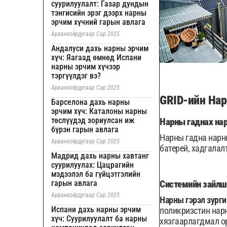
суурилуулалт: Газар дундын
тэнгисийн эрэг дээрх нарны
эрчим хүчний гарын авлага
Арванхоёрдугаар Сар 2025
Андалуси дахь нарны эрчим
хүч: Яагаад өмнөд Испани
нарны эрчим хүчээр
тэргүүлдэг вэ?
Арванхоёрдугаар Сар 2025
GRID-ийн Нар
Барселона дахь нарны
эрчим хүч: Каталоны нарны
төслүүдэд зориулсан иж
Нарны гаднах нар
бүрэн гарын авлага
Нарны гадна нарны
Арванхоёрдугаар Сар 2025
батерей, хадгалалт
Мадрид дахь нарны хавтанг
суурилуулах: Цацрагийн
мэдээлэл ба гүйцэтгэлийн
гарын авлага
Системийн зайлшг
Арванхоёрдугаар Сар 2025
Нарны гэрэл зург
Испани дахь нарны эрчим
поликризстин нарн
хүч: Суурилуулалт ба нарны
хязгаарлагдмал ор