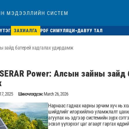
ЙН МЭДЭЭЛЛИЙН СИСТЕМ
ҮТЭГ
ЗАХИАЛГА
PDF СИМУЛЯЦИ
ДАВУУ ТАЛ
ны зайд батерей хадгалах удирдамж
SERAR Power: Алсын зайны зайд 
ж
17, 2025
Шинэчлэгдсэн:
March 26, 2026
Нарнаас гаднах нарны эрчим хүч нь хо
шийдлийг илэрхийлнэ уламжлалт цахил
агуулах нь эдгээр системийн зүрх сэт
эсвэл үүлэрхэг цаг агаарт гаргах өдри