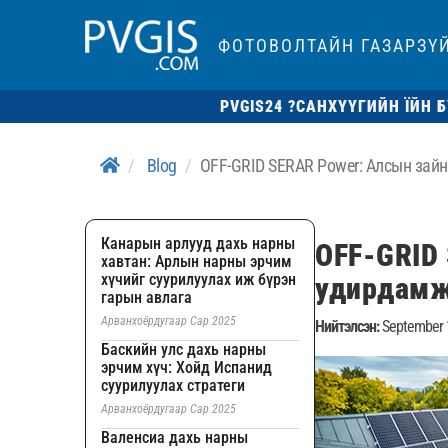
ФОТОВОЛТАЙН ГАЗАРЗҮ
PVGIS24 ?
САНХҮҮГИЙН ЇЙН Б
Blog
OFF-GRID SERAR Power: Алсын зай
Канарын арлууд дахь нарны
OFF-GRID 
хавтан: Арлын нарны эрчим
хүчийг суурилуулах иж бүрэн
удирдам
гарын авлага
Арванхоёрдугаар Сар 2025
Нийтэлсэн:
September 
Баскийн улс дахь нарны
эрчим хүч: Хойд Испанид
суурилуулах стратеги
Арванхоёрдугаар Сар 2025
Валенсиа дахь нарны