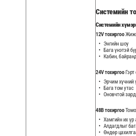
Системийн то
Системийн хүмэр
12V тохиргоо
Жижи
Энгийн шоу
Бага үнэтэй бү
Кабин, байран
24V тохиргоо
Гэрт 
Эрчим хүчний 
Бага том утас
Оновчтой зард
48В тохиргоо
Томоо
Хамгийн их үр
Алдагдлыг баг
Өндөр цахилга