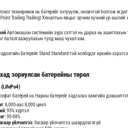
тоног төхөөрөмж нь батерейг хэтрүүлж, оновчтой болгож өгдөг
 Point Trailing Trailing) Хяналтын явцыг эрчим хүчний үр ашги
рей
Автомашон системийн зүрх сэтгэл нь дараа нь ашиглахын т
ыг баталгаажуулахын тулд маш чухал юм.
одоогийн батерейг Stand Standard-тэй холбодог өрхийн хэрэгсэ
хад зориулсан батерейны төрөл
(LifePo4)
сфат батерей нь Нарны батерейг хадгалах хамгийн дэвшилтэт 
ал
: 6,000-аас 8,000 цикл
гий
: 95% хүртэл
шиг
: 95-98%
асвар үйлчилгээ
: Засвар үйлчилгээ шаардлагагүй