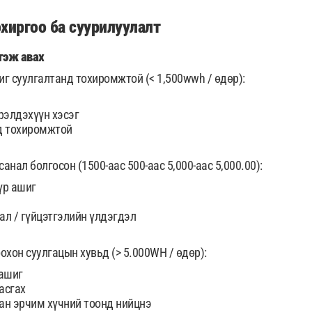
хиргоо ба суурилуулалт
гэж авах
г суулгалтанд тохиромжтой (< 1,500wwh / өдөр):
рэлдэхүүн хэсэг
д тохиромжтой
санал болгосон (1500-аас 500-аас 5,000-аас 5,000.00):
үр ашиг
ал / гүйцэтгэлийн үлдэгдэл
хон суулгацын хувьд (> 5.000WH / өдөр):
 ашиг
асгах
ан эрчим хүчний тоонд нийцнэ