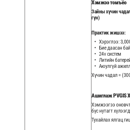
Хэмжээ томъёо
Зайны хүчин чадал
гүн)
Практик жишээ:
Хэрэглээ: 3,00
Бие даасан бай
24v систем
Литийн батерей
Аюулгүй ажилл
Хүчин чадал = (3000
Ашиглаж PVGIS Х
Хэмжээгээ оновчт
бүс нутагт хүлээг
Тухайлах ялгац ги