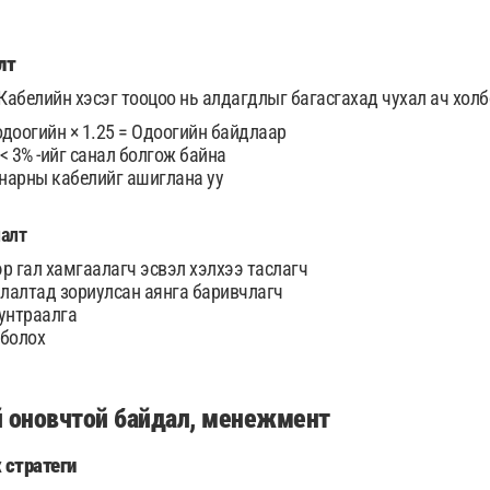
лт
Кабелийн хэсэг тооцоо нь алдагдлыг багасгахад чухал ач хол
одоогийн × 1.25 = Одоогийн байдлаар
< 3% -ийг санал болгож байна
нарны кабелийг ашиглана уу
лалт
р гал хамгаалагч эсвэл хэлхээ таслагч
лалтад зориулсан аянга баривчлагч
 унтраалга
 болох
й оновчтой байдал, менежмент
 стратеги