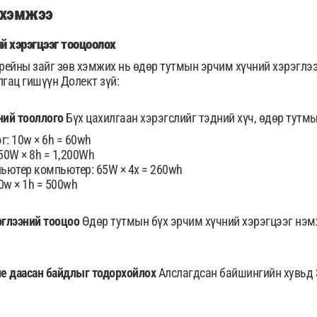
 хэмжээ
й хэрэгцээг тооцоолох
рейны зайг зөв хэмжих нь өдөр тутмын эрчим хүчний хэрэглэ
лгац гишүүн Долект зүй:
ний тооллого
Бүх цахилгаан хэрэгслийг тэдний хүч, өдөр тутм
г: 10w × 6h = 60wh
150W × 8h = 1,200Wh
ьютер компьютер: 65W × 4х = 260wh
0w × 1h = 500wh
эглээний тооцоо
Өдөр тутмын бүх эрчим хүчний хэрэгцээг нэм
ие даасан байдлыг тодорхойлох
Алслагдсан байшингийн хувьд 3