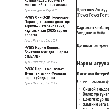
компаниудад зориулсан
мэргэжлийн гарын авлага
Цэнэглэгч
Энэхүү 
Арванхоёрдугаар Сар 2025
(Power Power Point
PVGIS OFF-GRID Тооцоологч:
Парис дахь алслагдсан гэрт
зориулж батерейг зайнд
Хадгалалтын бате
хадгалах зай (2025 гарын
бие даасан байдл
авлага)
Арван Нэгдүгээр Сар 2025
Дэгийлэг
Батерейг 
PVGIS Нарны Rennes:
Бриттани муж дахь нарны
симуляци
Нарны агуула
Арван Нэгдүгээр Сар 2025
PVGIS Нарны монпелье:
Дунд тэнгисийн Францад
Лити-ион батерей 
нарны үйлдвэрлэл
Литийн төмрийн фо
Арван Нэгдүгээр Сар 2025
Онцгой амьдр
Халах гүн гүнз
Цэнэглэх үр а
Хамгийн бага з