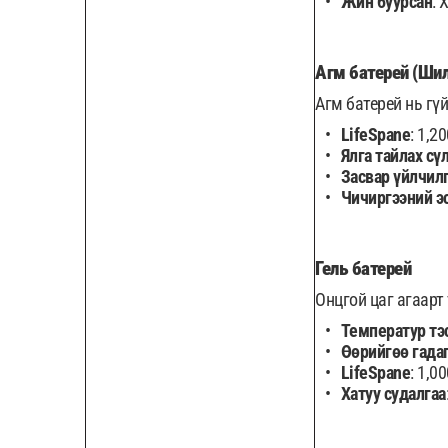
Жин буурсан
: 
Агм батерей (Шил
Агм батерей нь гү
LifeSpane
: 1,2
Ялга тайлах с
Засвар үйлчил
Чичиргээний э
Гель батерей
Онцгой цаг агаарт
Температур тэ
Өөрийгөө гада
LifeSpane
: 1,0
Хатуу судалгаа