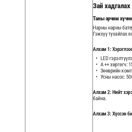
Зай хадгалах
Таны эрчим хүчни
Нарны нарны бате
Гэжхүү тухайлах я
Алхам 1: Хэрэглээ
LED гэрэлтүүлэ
A ++ хөргөгч: 
Зөөврийн комп
Усны насос: 50
Алхам 2: Нийт хэр
байна.
Алхам 3: Хүссэн б