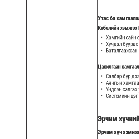
Утас ба хамгаала
Кабелийн хэмжээ
Хамгийн сайн 
Хүчдэл буурах 
Баталгаажсан 
Цахилгаан хамгаа
Салбар бүр дээ
Аянгын хамгаа
Үндсэн салгах
Системийн цэг
Эрчим хүчни
Эрчим хүч хэмнэх