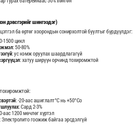
Хар турах батерейнаас 50% хөнгөн
эн дэвсгэрийг шингээдэг)
йцэтгэл ба өртөг хоорондын сонирхолтой буултыг бүрдүүлдэг:
00-1500 цикл
үлжмэл
: 50-80%
гээгүй
: ус нэмж оруулах шаардлагагүй
сэргүүцэл
: хатуу ширүүн орчинд тохиромжтой
 тохиромжтой:
свэртэй
: -20-аас ашиглалт°C нь +50°Со
гшлуулах
: Сард 2-3%
00-аас 1200 мөчлөг хүртэл
: Электролито гоожиж байгаа эрсдэлгүй