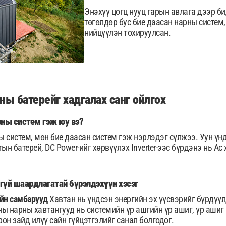
Энэхүү цогц нууц гарын авлага дээр би
төгөлдөр бус бие даасан нарны систем
нийцүүлэн тохируулсан.
ны батерейг хадгалах санг ойлгох
ны систем гэж юу вэ?
 систем, мөн бие даасан систем гэж нэрлэдэг сүлжээ. Уун үн
ын батерей, DC Power-ийг хөрвүүлэх Inverter-ээс бүрдэнэ нь Ac 
үй шаардлагатай бүрэлдэхүүн хэсэг
ийн самбарууд
Хавтан нь үндсэн энергийн эх үүсвэрийг бүрдүүлд
ы нарны хавтангууд нь системийн үр ашгийн үр ашиг, үр ашиг
он зайд илүү сайн гүйцэтгэлийг санал болгодог.