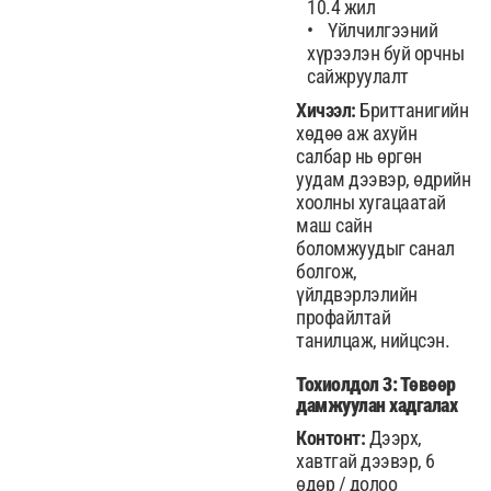
10.4 жил
Үйлчилгээний
хүрээлэн буй орчны
сайжруулалт
Хичээл:
Бриттанигийн
хөдөө аж ахуйн
салбар нь өргөн
уудам дээвэр, өдрийн
хоолны хугацаатай
маш сайн
боломжуудыг санал
болгож,
үйлдвэрлэлийн
профайлтай
танилцаж, нийцсэн.
Тохиолдол 3: Төвөөр
дамжуулан хадгалах
Контонт:
Дээрх,
хавтгай дээвэр, 6
өдөр / долоо