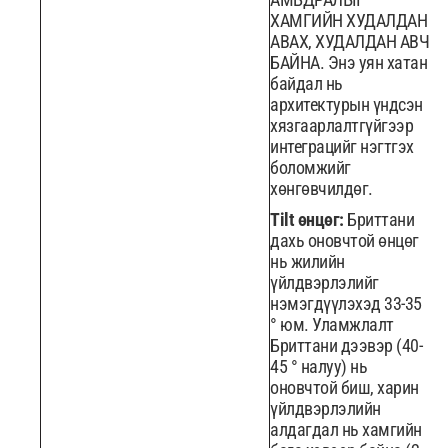
ХАМГИЙН ХУДАЛДАН
АВАХ, ХУДАЛДАН АВЧ
БАЙНА. Энэ уян хатан
байдал нь
архитектурын үндсэн
хязгаарлалтгүйгээр
интеграцийг нэгтгэх
боломжийг
хөнгөвчилдөг.
Tilt өнцөг:
Бриттани
дахь оновчтой өнцөг
нь жилийн
үйлдвэрлэлийг
нэмэгдүүлэхэд 33-35
° юм. Уламжлалт
Бриттани дээвэр (40-
45 ° налуу) нь
оновчтой биш, харин
үйлдвэрлэлийн
алдагдал нь хамгийн