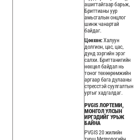
ашигтайгаар барьж,
Бриттианы уур
амьсгалын онцлог
шинж чанартай
байдаг.
Цөөхөн:
Халуун
долгион, цас, цас,
дунд зэргийн эрэг
салхи. Бриттанигийн
нөхцөл байдал нь
тоног төхөөрөмжийн
аргаар бага дулааны
стресстэй суулгалтын
уртыг хадгалдаг.
PVGIS ЛОРТЕМИ,
МОНГОЛ УЛСЫН
ИРГЭДИЙГ УРЬЖ
БАЙНА
PVGIS 20 жилийн
турш Метеологийн