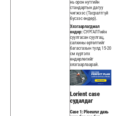
нь орон нутгийн
стандартын дагуу
чигжээс (Тасралтгүй
бүсээс өндөр).
Хязгаарлагдмал
өндөр:
СУРГАЛТ-ийн
суулгасан суулгац,
салхины өртөлтийг
багасгахын тулд 15-20
см хүртэлх
өндөрлөгийг
хязгаарлаарай.
Lorient case
судалдаг
Case 1: Ploeurur дахь