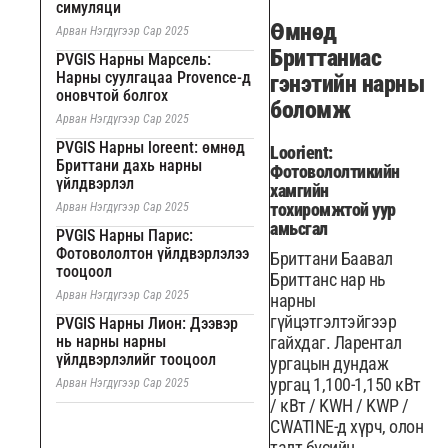
симуляци
Өмнөд
Арван Нэгдүгээр Сар 2025
Бриттаниас
PVGIS Нарны Марсель:
Нарны суулгацаа Provence-д
гэнэтийн нарны
оновчтой болгох
боломж
Арван Нэгдүгээр Сар 2025
PVGIS Нарны loreent: өмнөд
Loorient:
Бриттани дахь нарны
Фотовололтикийн
үйлдвэрлэл
хамгийн
тохиромжтой уур
Арван Нэгдүгээр Сар 2025
амьсгал
PVGIS Нарны Парис:
Фотовололтон үйлдвэрлэлээ
Бриттани Баавал
тооцоол
Бриттанс нар нь
Арван Нэгдүгээр Сар 2025
нарны
гүйцэтгэлтэйгээр
PVGIS Нарны Лион: Дээвэр
нь нарны нарны
гайхдаг. Ларентал
үйлдвэрлэлийг тооцоол
ургацын дундаж
ургац 1,100-1,150 кВт
Арван Нэгдүгээр Сар 2025
/ кВт / KWH / KWP /
CWATINE-д хүрч, олон
талт бүсийн