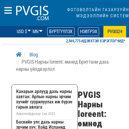
ФОТОВОЛТАЙН ГАЗАРЗҮЙН
МЭДЭЭЛЛИЙН СИСТЕМ
USD $
MN
БҮРТГҮҮЛЭХ
НЭВТРЭХ
PVGIS24
2,569,775 ИДЭВХТЭЙ ХЭРЭГЛЭГЧИД*
Blog
PVGIS Нарны loreent: өмнөд Бриттани дахь
нарны үйлдвэрлэл
Канарын арлууд дахь нарны
PVGIS
хавтан: Арлын нарны эрчим
хүчийг суурилуулах иж бүрэн
Нарны
гарын авлага
loreent:
Арванхоёрдугаар Сар 2025
өмнөд
Баскийн улс дахь нарны
эрчим хүч: Хойд Испанид