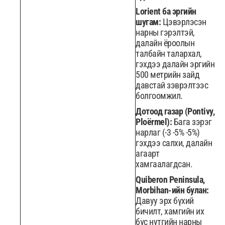
Lorient ба эргийн
шугам:
Цэвэрлэсэн
нарны гэрэлтэй,
далайн ёроолын
талбайн талархал,
гэхдээ далайн эргийн
500 метрийн зайд
давстай зэврэлтээс
болгоомжил.
Дотоод газар (Pontivy,
Ploërmel):
Бага зэрэг
нарлаг (-3 -5% -5%)
гэхдээ салхи, далайн
агаарт
хамгаалагдсан.
Quiberon Peninsula,
Morbihan-ийн булан:
Давуу эрх бүхий
бичилт, хамгийн их
бүс нутгийн нарны