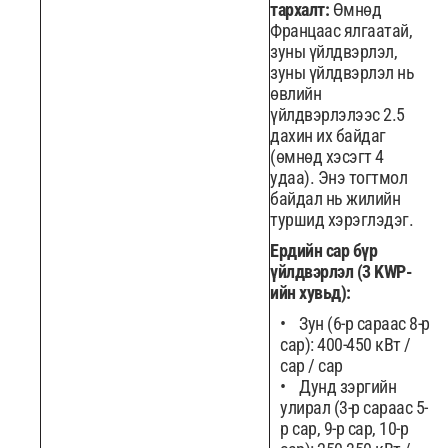
тархалт:
Өмнөд
Францаас ялгаатай,
зуны үйлдвэрлэл,
зуны үйлдвэрлэл нь
өвлийн
үйлдвэрлэлээс 2.5
дахин их байдаг
(өмнөд хэсэгт 4
удаа). Энэ тогтмол
байдал нь жилийн
туршид хэрэглэдэг.
Ердийн сар бүр
үйлдвэрлэл (3 KWP-
ийн хувьд):
Зун (6-р сараас 8-р
сар): 400-450 кВт /
сар / сар
Дунд зэргийн
улирал (3-р сараас 5-
р сар, 9-р сар, 10-р