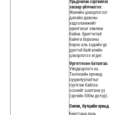
Урьдчилан сэргийлэх
засвар үйлчилгээ:
Жилийн цэвэрлэгээг
далайн давсны
хадгаламжийг
арилгахыг зөвлөж
байна. Бриттитай
байнга борооны
бороо аль хэдийн үр
дүнтэй байгалийн
цэвэрлэгээ өгдөг.
Өргөтгөсөн баталгаа:
Үйлдвэрлэгч нь
Тэнгисийн орчинд
суурилуулалтыг
суулгаж байгаа
эсэхийг шалгана уу
(эргийн 500м дотор).
Салхи, бүтцийн хувьд
Бриттани дахь