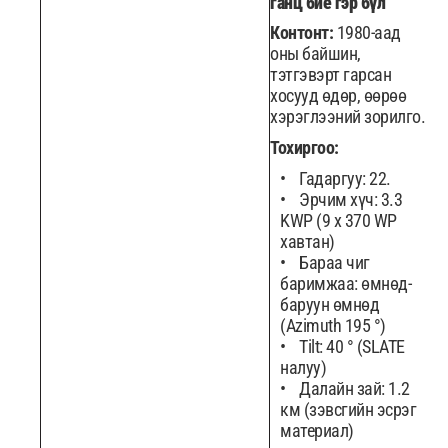
ганц бие гэр бүл
Контонт:
1980-аад
оны байшин,
тэтгэвэрт гарсан
хосууд өдөр, өөрөө
хэрэглээний зорилго.
Тохиргоо:
Гадаргуу: 22.
Эрчим хүч: 3.3
KWP (9 x 370 WP
хавтан)
Бараа чиг
баримжаа: өмнөд-
баруун өмнөд
(Azimuth 195 °)
Tilt: 40 ° (SLATE
налуу)
Далайн зай: 1.2
км (зэвсгийн эсрэг
материал)