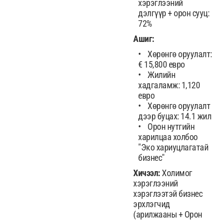
хэрэглээний
дэлгүүр + орон сууц:
72%
Ашиг:
Хөрөнгө оруулалт:
€ 15,800 евро
Жилийн
хадгаламж: 1,120
евро
Хөрөнгө оруулалт
дээр буцах: 14.1 жил
Орон нутгийн
харилцаа холбоо
"Эко хариуцлагатай
бизнес"
Хичээл:
Холимог
хэрэглээний
хэрэглээтэй бизнес
эрхлэгчид
(арилжааны + Орон