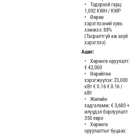
Тодорхой гарц:
1,092 KWH / KWP
Өөрөө
хэрэглээний хувь
хэмжээ: 88%
(Тасралтгүй аж ахуй
хэрэглээ)
Ашиг:
Хөрөнгө оруулалт:
€ 42,000
Өөрийгөө
хэрэгжүүлэх: 23,000
кВт € 0.16 € 0.16 /
кВт
Жилийн
хадгаламж: € 3,680 +
илүүдэл борлуулалт
350 евро
Хөрөнгө
оруулалтыг буцаах: