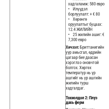
хадгаламж: 580 евро
Илүүдэл
борлуулалт: + € 80
Хөрөнгө
оруулалтыг буцаах:
12.4 ЖИЛИЙН
25 жилийн ашиг: €
7,300 евро
Хичээл:
Бриттанигийн
уур амьсгал, өдрийн
цагаар бие даасан
хэрэглээ оновчтой
болгох. Хөргөх
температур нь үр
ашгийг нь үр ашгийн
жилийн турш
хадгалдаг.
Тохиолдол 2: Плуз
дахь ферм