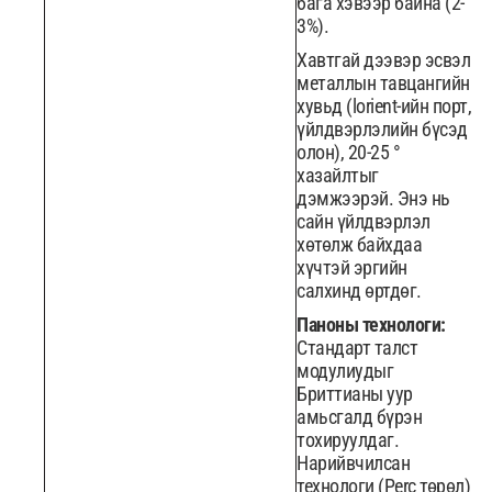
бага хэвээр байна (2-
3%).
Хавтгай дээвэр эсвэл
металлын тавцангийн
хувьд (lorient-ийн порт,
үйлдвэрлэлийн бүсэд
олон), 20-25 °
хазайлтыг
дэмжээрэй. Энэ нь
сайн үйлдвэрлэл
хөтөлж байхдаа
хүчтэй эргийн
салхинд өртдөг.
Паноны технологи:
Стандарт талст
модулиудыг
Бриттианы уур
амьсгалд бүрэн
тохируулдаг.
Нарийвчилсан
технологи (Perc төрөл)