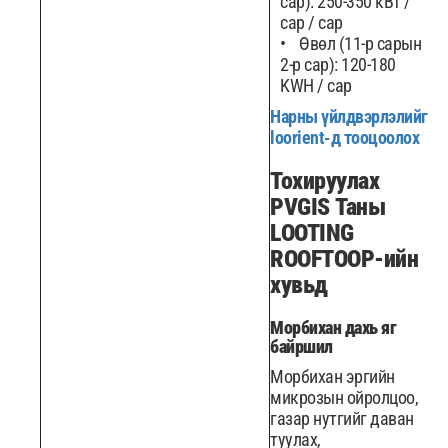
сар): 250-350 кВт /
сар / сар
Өвөл (11-р сарын
2-р сар): 120-180
KWH / сар
Нарны үйлдвэрлэлийг
loorient-д тооцоолох
Тохируулах
PVGIS Таны
LOOTING
ROOFTOOP-ийн
хувьд
Морбихан дахь яг
байршил
Морбихан эргийн
микрозын ойролцоо,
газар нутгийг даван
туулах,