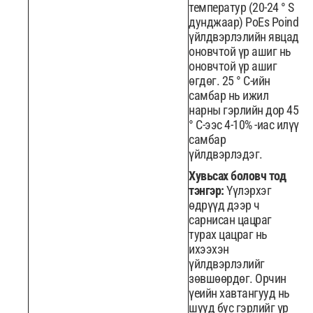
температур (20-24 ° S
дунджаар) PoEs Poind
үйлдвэрлэлийн явцад
оновчтой үр ашиг нь
оновчтой үр ашиг
өгдөг. 25 ° C-ийн
самбар нь ижил
нарны гэрлийн дор 45
° C-ээс 4-10% -иас илүү
самбар
үйлдвэрлэдэг.
Хувьсах боловч тод
тэнгэр:
Үүлэрхэг
өдрүүд дээр ч
сарнисан цацраг
турах цацраг нь
ихээхэн
үйлдвэрлэлийг
зөвшөөрдөг. Орчин
үеийн хавтангууд нь
шууд бус гэрлийг үр