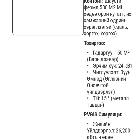
Контонт:
Шаусти
фермд 500 M2 MI
хөдөө орон нутагт, их
хэмжээний өдрийн
хэрэглээтэй (сааль,
хөргөх, хөргөх).
Тохиргоо:
Гадаргуу: 150 M²
(Барн дээвэр)
Эрчим хүч: 24 кВт
Чиглүүлэлт: Зүүн
Өмнөд (Өглөөний
Оновчтой
үйлдвэрлэл)
Tilt: 15 ° (металл
тавцан)
PVGIS Симуляци:
Жилийн
Үйлдвэрлэл: 26,200
кВтын өрөө