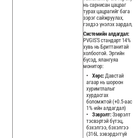
нь сарнисан цацраг
турах цацрагийг бага
зэрэг сайжруулах,
гэхдээ үнэлэх зардал,
Системийн алдагдал:
PVGIS'S стандарт 14%
хувь нь Бриттанитай
холбоотой. Эргийн
бүсэд, ялангуяа
монитор:
Хөрс:
Давстай
агаар нь шороон
хуримтлалыг
хурдасгах
боломжтой (+0.5-аас
1% -ийн алдагдал)
Зэврэлт:
Зэврэлт
тэсвэртэй бүтэц,
бэхэлгээ, бэхэлгээ
(316L зэвэрдэггүй