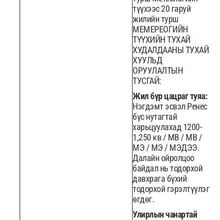
түүхээс 20 гаруй
жилийн турш
МЕМЕРЕОГИЙН
ТҮҮХИЙН ТУХАЙ
ХУДАЛДААНЫ ТУХАЙ
ХУУЛЬД
ОРУУЛАЛТЫН
ТУСГАЙ:
Жил бүр цацраг туяа:
Нэгдэмт эсвэл Ренес
бүс нутагтай
харьцуулахад 1200-
1,250 кв / МВ / МВ /
МЭ / МЭ / МЭДЭЭ.
Далайн ойролцоо
байдал нь тодорхой
давхрага бүхий
тодорхой гэрэлтүүлэг
өгдөг.
Улирлын чанартай