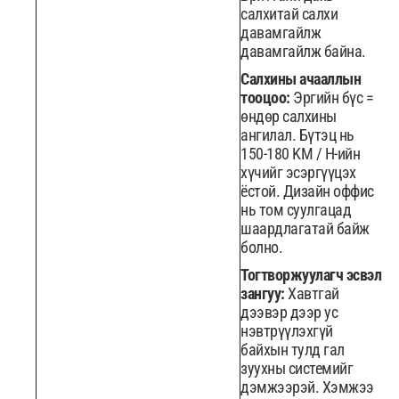
салхитай салхи
давамгайлж
давамгайлж байна.
Салхины ачааллын
тооцоо:
Эргийн бүс =
өндөр салхины
ангилал. Бүтэц нь
150-180 KM / H-ийн
хүчийг эсэргүүцэх
ёстой. Дизайн оффис
нь том суулгацад
шаардлагатай байж
болно.
Тогтворжуулагч эсвэл
зангуу:
Хавтгай
дээвэр дээр ус
нэвтрүүлэхгүй
байхын тулд гал
зуухны системийг
дэмжээрэй. Хэмжээ