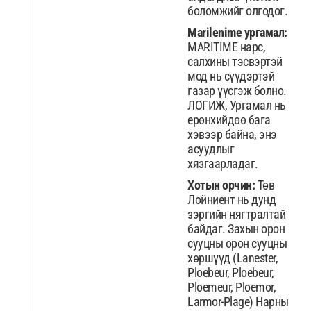
боломжийг олгодог.
Marilenime ургамал:
MARITIME нарс,
салхины тэсвэртэй
мод нь сүүдэртэй
газар үүсгэж болно.
ЛОГИЖ, Ургамал нь
ерөнхийдөө бага
хэвээр байна, энэ
асуудлыг
хязгаарладаг.
Хотын орчин:
Төв
Лойниент нь дунд
зэргийн нягтралтай
байдаг. Захын орон
сууцны орон сууцны
хөршүүд (Lanester,
Ploebeur, Ploebeur,
Ploemeur, Ploemor,
Larmor-Plage) Нарны