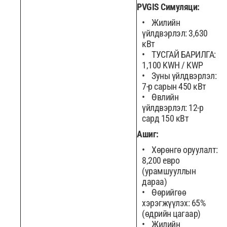
PVGIS Симуляци:
Жилийн
үйлдвэрлэл: 3,630
кВт
ТУСГАЙ БАРИЛГА:
1,100 KWH / KWP
Зуны үйлдвэрлэл:
7-р сарын 450 кВт
Өвлийн
үйлдвэрлэл: 12-р
сард 150 кВт
Ашиг:
Хөрөнгө оруулалт:
8,200 евро
(урамшууллын
дараа)
Өөрийгөө
хэрэгжүүлэх: 65%
(өдрийн цагаар)
Жилийн