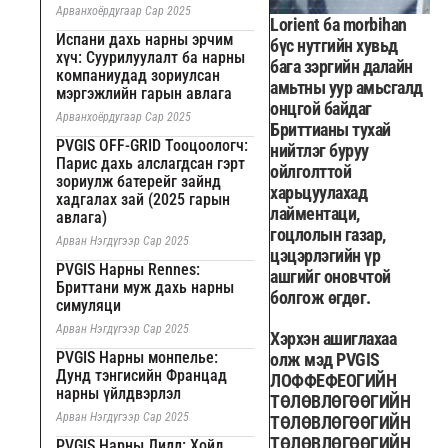
Арванхоёрдугаар Сар 2025
Lorient ба morbihan
Испани дахь нарны эрчим
бүс нутгийн хувьд
хүч: Суурилуулалт ба нарны
бага зэргийн далайн
компаниудад зориулсан
амьтны уур амьсгалд
мэргэжлийн гарын авлага
онцгой байдаг
Арванхоёрдугаар Сар 2025
Бриттианы тухай
PVGIS OFF-GRID Тооцоологч:
нийтлэг буруу
Парис дахь алслагдсан гэрт
ойлголттой
зориулж батерейг зайнд
харьцуулахад
хадгалах зай (2025 гарын
лайментаци,
авлага)
гоцлолын газар,
Арван Нэгдүгээр Сар 2025
цэцэрлэгийн үр
PVGIS Нарны Rennes:
ашгийг оновчтой
Бриттани муж дахь нарны
болгож өгдөг.
симуляци
Арван Нэгдүгээр Сар 2025
Хэрхэн ашиглахаа
PVGIS Нарны монпелье:
олж мэд PVGIS
Дунд тэнгисийн Францад
ЛОФФЕФЕОГИЙН
нарны үйлдвэрлэл
ТӨЛӨВЛӨГӨӨГИЙН
Арван Нэгдүгээр Сар 2025
ТӨЛӨВЛӨГӨӨГИЙН
ТӨЛӨВЛӨГӨӨГИЙН
PVGIS Нарны Лилл: Хойд