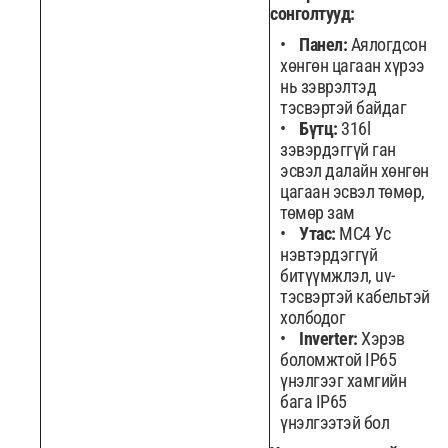
сонголтууд:
Панел:
Аялогдсон
хөнгөн цагаан хүрээ
нь зэврэлтэд
тэсвэртэй байдаг
Бүтц:
316l
зэвэрдэггүй ган
эсвэл далайн хөнгөн
цагаан эсвэл төмөр,
төмөр зам
Утас:
MC4 Ус
нэвтэрдэггүй
битүүмжлэл, uv-
тэсвэртэй кабельтэй
холбодог
Inverter:
Хэрэв
боломжтой IP65
үнэлгээг хамгийн
бага IP65
үнэлгээтэй бол