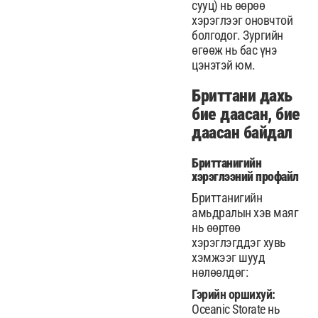
сууц) нь өөрөө
хэрэглээг оновчтой
болгодог. Зургийн
өгөөж нь бас үнэ
цэнэтэй юм.
Бриттани дахь
бие даасан, бие
даасан байдал
Бриттанигийн
хэрэглээний профайл
Бриттанигийн
амьдралын хэв маяг
нь өөртөө
хэрэглэгддэг хувь
хэмжээг шууд
нөлөөлдөг:
Гэрийн оршихуй:
Oceanic Storate нь