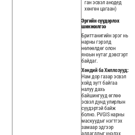
ган эсвэл анодед
хөнгөн цагаан)
Эргийн сүүдэрлэх
шинжилгээ
Бриттанигийн эрэг нь
нарны гэрэлд
нөлөөлдөг олон
янзын нутаг дэвсгэрт
байдаг.
Хөндий ба Хиллозууд:
Нам дор газар эсвэл
хойд зүгт байгаа
налуу дахь
байшингууд өглөө
эсвэл дунд улирлын
сүүдэртэй байж
болно. PVGIS нарны
маскуудыг нэгтгэх
замаар эдгээр
алдагдлыг үнэлэх