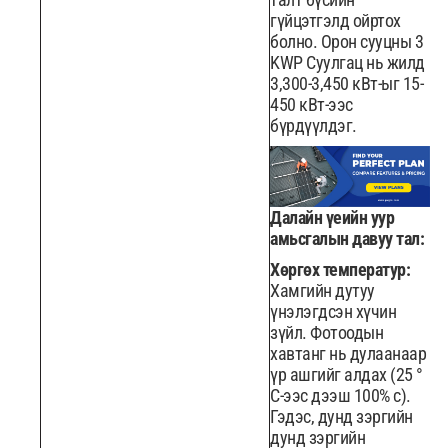
гүйцэтгэлд ойртох
болно. Орон сууцны 3
KWP Суулгац нь жилд
3,300-3,450 кВт-ыг 15-
450 кВт-ээс
бүрдүүлдэг.
Далайн үеийн уур
амьсгалын давуу тал:
Хөргөх температур:
Хамгийн дутуу
үнэлэгдсэн хүчин
зүйл. Фотоодын
хавтанг нь дулаанаар
үр ашгийг алдах (25 °
C-ээс дээш 100% c).
Гэдэс, дунд зэргийн
дунд зэргийн