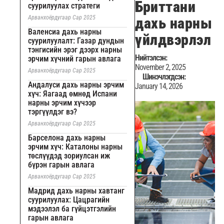
Бриттани
суурилуулах стратеги
Арванхоёрдугаар Сар 2025
дахь нарны
Валенсиа дахь нарны
үйлдвэрлэл
суурилуулалт: Газар дундын
тэнгисийн эрэг дээрх нарны
Нийтэлсэн:
эрчим хүчний гарын авлага
November 2, 2025
Арванхоёрдугаар Сар 2025
Шинэчлэгдсэн:
Андалуси дахь нарны эрчим
January 14, 2026
хүч: Яагаад өмнөд Испани
нарны эрчим хүчээр
тэргүүлдэг вэ?
Арванхоёрдугаар Сар 2025
Барселона дахь нарны
эрчим хүч: Каталоны нарны
төслүүдэд зориулсан иж
бүрэн гарын авлага
Арванхоёрдугаар Сар 2025
Мадрид дахь нарны хавтанг
суурилуулах: Цацрагийн
мэдээлэл ба гүйцэтгэлийн
гарын авлага