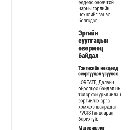
өөдөөс оновчтой
нарны гэрлийн
нөхцлийг санал
болгодог.
Эргийн
суулгацын
өвөрмөц
байдал
Тэнгисийн нөхцөлд
эсэргүүцэл үзүүлэх
LOREATE, Далайн
ойролцоо байдал нь
тодорхой урьдчилан
сэргийлэх арга
хэмжээ шаарддаг
PVGIS Ганцаараа
барихгүй:
Материаллаг