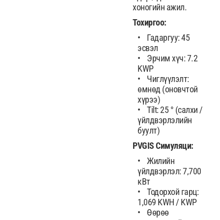
хоногийн ажил.
Тохиргоо:
Гадаргуу: 45
эсвэл
Эрчим хүч: 7.2
KWP
Чиглүүлэлт:
өмнөд (оновчтой
хүрээ)
Tilt: 25 ° (салхи /
үйлдвэрлэлийн
буулт)
PVGIS Симуляци:
Жилийн
үйлдвэрлэл: 7,700
кВт
Тодорхой гарц:
1,069 KWH / KWP
Өөрөө