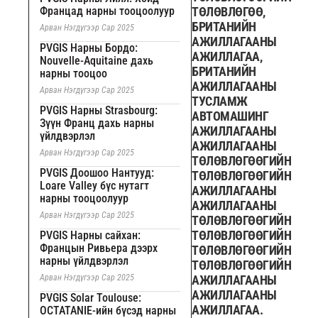
Францад нарны тооцоолуур
ТӨЛӨВЛӨГӨӨ,
БРИТАНИЙН
Арван Нэгдүгээр Сар 2025
АЖИЛЛАГААНЫ
PVGIS Нарны Бордо:
АЖИЛЛАГАА,
Nouvelle-Aquitaine дахь
БРИТАНИЙН
нарны тооцоо
АЖИЛЛАГААНЫ
Арван Нэгдүгээр Сар 2025
ТУСЛАМЖ
PVGIS Нарны Strasbourg:
АВТОМАШИНГ
Зүүн Франц дахь нарны
АЖИЛЛАГААНЫ
үйлдвэрлэл
АЖИЛЛАГААНЫ
Арван Нэгдүгээр Сар 2025
ТӨЛӨВЛӨГӨӨГИЙН
PVGIS Доошоо Нантууд:
ТӨЛӨВЛӨГӨӨГИЙН
Loare Valley бүс нутагт
АЖИЛЛАГААНЫ
нарны тооцоолуур
АЖИЛЛАГААНЫ
Арван Нэгдүгээр Сар 2025
ТӨЛӨВЛӨГӨӨГИЙН
ТӨЛӨВЛӨГӨӨГИЙН
PVGIS Нарны сайхан:
Францын Ривьера дээрх
ТӨЛӨВЛӨГӨӨГИЙН
нарны үйлдвэрлэл
ТӨЛӨВЛӨГӨӨГИЙН
Арван Нэгдүгээр Сар 2025
АЖИЛЛАГААНЫ
АЖИЛЛАГААНЫ
PVGIS Solar Toulouse:
АЖИЛЛАГАА.
OCTATANIE-ийн бүсэд нарны