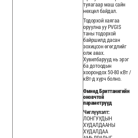
туяагаар маш сайн
нөхцөл байдал.
Тодорхой хаягаа
оруулна уу PVGIS
таны тодорхой
байршилд дасан
зохицсон өгөгдлийг
олж авах.
Хувилбарууд нь эрэг
ба дотоодын
хоорондох 50-80 кВт /
кВт-д хүрч болно.
Өмнөд Бриттанигийн
оновчтой
параметрүүд
Чиглүүлэлт:
ЛОНГУУДЫН
ХУДАЛДААНЫ
ХУДАЛДАА
АМЬДРАЛЫГ