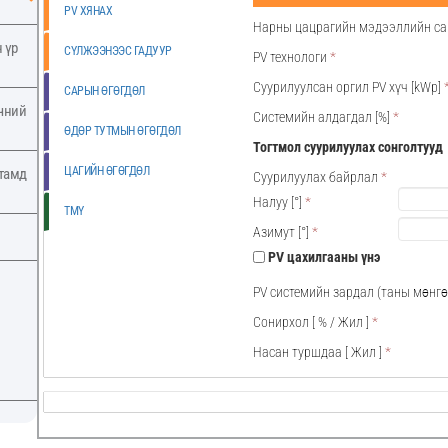
PV ХЯНАХ
Нарны цацрагийн мэдээллийн са
 үр
СҮЛЖЭЭНЭЭС ГАДУУР
PV технологи
*
Суурилуулсан оргил PV хүч [kWp]
САРЫН ӨГӨГДӨЛ
үчний
Системийн алдагдал [%]
*
ӨДӨР ТУТМЫН ӨГӨГДӨЛ
Тогтмол суурилуулах сонголтууд
ЦАГИЙН ӨГӨГДӨЛ
утамд
Суурилуулах байрлал
*
Налуу
[°]
*
TMY
Азимут
[°]
*
PV цахилгааны үнэ
PV системийн зардал (таны мөнгө
Сонирхол
[ % /
Жил
]
*
Насан туршдаа
[
Жил
]
*