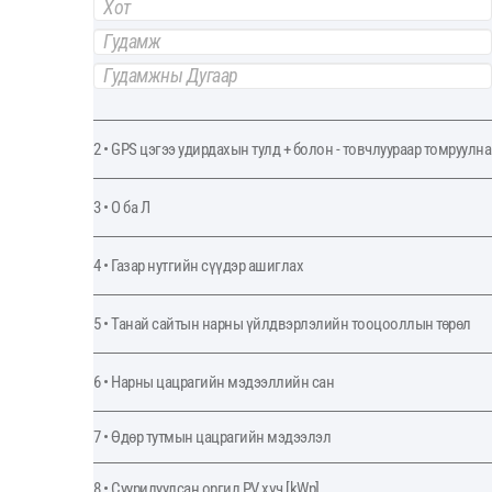
2 • GPS цэгээ удирдахын тулд + болон - товчлуураар томруулна
3 • О ба Л
4 • Газар нутгийн сүүдэр ашиглах
5 • Танай сайтын нарны үйлдвэрлэлийн тооцооллын төрөл
6 • Нарны цацрагийн мэдээллийн сан
7 • Өдөр тутмын цацрагийн мэдээлэл
8 • Суурилуулсан оргил PV хүч [kWp]