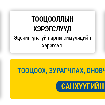
ТООЦООЛЛЫН
ХЭРЭГСЛҮҮД
Эцсийн үнэгүй нарны симуляцийн
хэрэгсэл.
ТООЦООХ, ЗУРАГЧЛАХ, ОНОВ
САНХҮҮГИЙН 