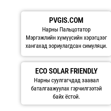
PVGIS.COM
Нарны Пальцотатор
Мэргэжлийн хүмүүсийн хэрэгцээг
хангахад зориулагдсан симуляци.
ECO SOLAR FRIENDLY
Нарны суулгагчдад заавал
баталгаажуулах гэрчилгээтэй
байх ёстой.