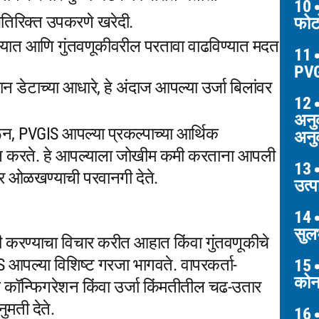
10
अतिरिक्त उपकरणे खरेदी.
फोट
यात आणि गुंतवणूकीवरील परतावा वाढविण्यात मदत
11
PV
ेटाच्या आधारे, हे अंदाज आपल्या उर्जा बिलांवर
12
अनुक
ून, PVGIS आपल्या प्रकल्पाच्या आर्थिक
अनु
प्रदान करते. हे आपल्याला जोखीम कमी करताना आपली
13
हर ओळखण्याची परवानगी देते.
उत्प
14
सुल
रण्याचा विचार करीत आहात किंवा गुंतवणूकीचे
IS आपल्या विशिष्ट गरजा भागवते. वापरकर्ता-
15
कोन
िक कॉन्फिगरेशन किंवा उर्जा किंमतीतील चढ-उतार
मती देते.
16