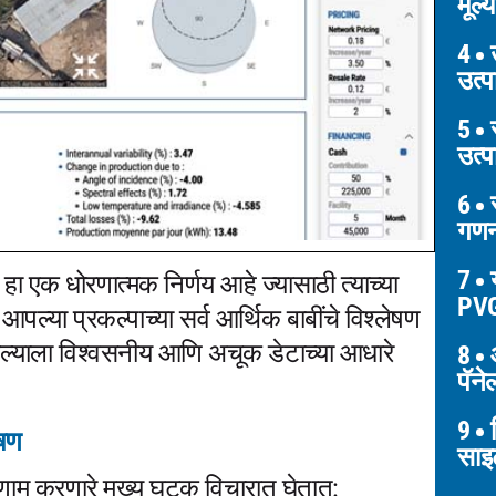
मूल्
4
उ
उत्
5
स
उत्
6
स
गणन
7
य
 हा एक धोरणात्मक निर्णय आहे ज्यासाठी त्याच्या
PV
पल्या प्रकल्पाच्या सर्व आर्थिक बाबींचे विश्लेषण
पल्याला विश्वसनीय आणि अचूक डेटाच्या आधारे
8
आ
पॅन
9
व
ेषण
साइट
िणाम करणारे मुख्य घटक विचारात घेतात: