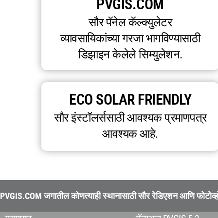
PVGIS.COM
सौर पॅनेल कॅल्क्युलेटर
व्यावसायिकांच्या गरजा भागविण्यासाठी
डिझाइन केलेले सिम्युलेशन.
ECO SOLAR FRIENDLY
सौर इंस्टॉलर्ससाठी आवश्यक प्रमाणपत्र
आवश्यक आहे.
PVGIS.COM जगातील कोणत्याही स्थानासाठी सौर रेडिएशन आणि फोटोव्होल