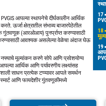
स्था
17
VGIS आपल्या स्थापनेचे दीर्घकालीन आर्थिक
PVG
ते. ऊर्जा क्षेत्रातील संभाव्य बाजारपेठेतील
18
गुंतवणूक (आरओआय) पुनर्प्राप्त करण्यासाठी
मूल
ा करण्यासाठी आवश्यक असलेल्या वेळेचा अंदाज घेऊ
19
आपल्
PV
नफ्याचे मूल्यांकन करणे सोपे आणि प्रवेशयोग्य
पल्या आर्थिक आणि पर्यावरणीय लक्ष्यांसह
िशाली साधन प्रत्येक टप्प्यावर आपले समर्थन
स्मार्ट आणि फायदेशीर गुंतवणूकीमध्ये