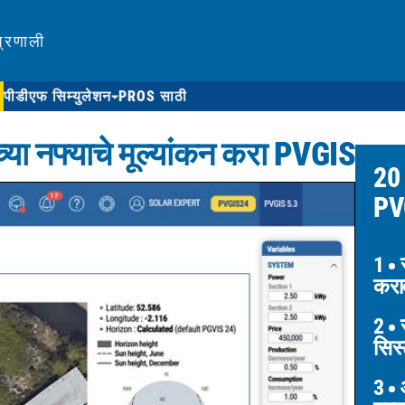
प्रणाली
पीडीएफ सिम्युलेशन
PROS साठी
च्या नफ्याचे मूल्यांकन करा PVGIS
20 
PVG
1
स
करा
2
स
सिस्
3
आ