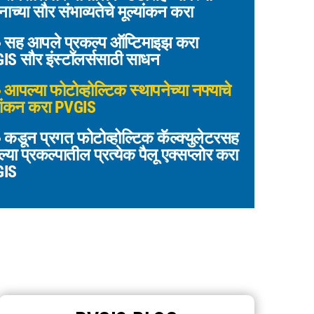
नाच्या सौर संभाव्यतेचे मूल्यांकन करा
सह आपले प्रकल्प ऑप्टिमाइझ करा
IS सौर इंस्टॉलर्ससाठी साधन
आपल्या फोटोव्होल्टिक स्थापनेच्या नफ्याचे
्यांकन करा PVGIS
कडून प्रगत फोटोव्होल्टिक कॅल्क्युलेटरसह
या प्रकल्पातील प्रत्येक पैलू एक्सप्लोर करा
GIS