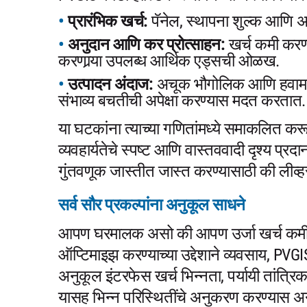
प्रारंभिक खर्च:
पॅनेल, स्थापना शुल्क आणि 
अनुदान आणि कर प्रोत्साहन:
खर्च कमी करण्
करणार्‍या उपलब्ध आर्थिक एड्सची ओळख.
उत्पादन अंदाज:
अचूक भौगोलिक आणि हवामान ड
संभाव्य बचतीची अपेक्षा करण्यास मदत करतात.
या घटकांना त्याच्या गणितांमध्ये समाकलित कर
व्यवहार्यतेचे स्पष्ट आणि वास्तववादी दृश्य 
गुंतवणूक जास्तीत जास्त करण्यासाठी की लीव्
सर्व सौर प्रकल्पांना अनुकूल साधने
आपण घरमालक असो की आपण उर्जा खर्च कमी क
ऑप्टिमाइझ करण्याच्या उद्देशाने व्यवसाय, PVG
अनुकूल इंटरफेस खर्च भिन्नता, पर्यायी तांत्र
यासह भिन्न परिस्थितींचे अनुकरण करण्यास अनु