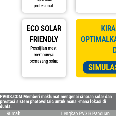
profesional.
ECO SOLAR
KIRA
FRIENDLY
OPTIMALK
Pensijilan mesti
mempunyai
pemasang solar.
SIMULA
PVGIS.COM Memberi maklumat mengenai sinaran solar dan
prestasi sistem photovoltaic untuk mana -mana lokasi di
dunia.
Rumah
Lengkap PVGIS Panduan