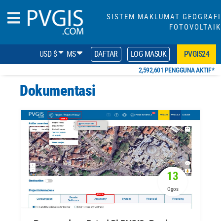
SISTEM MAKLUMAT GEOGRAFI
FOTOVOLTAIK
USD $
MS
DAFTAR
LOG MASUK
PVGIS24
2,592,601 PENGGUNA AKTIF*
Dokumentasi
13
Ogos