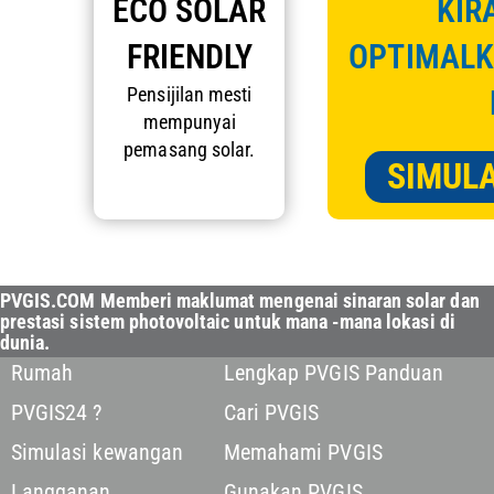
ECO SOLAR
KIR
FRIENDLY
OPTIMALK
Pensijilan mesti
mempunyai
pemasang solar.
SIMUL
PVGIS.COM Memberi maklumat mengenai sinaran solar dan
prestasi sistem photovoltaic untuk mana -mana lokasi di
dunia.
Rumah
Lengkap PVGIS Panduan
PVGIS24 ?
Cari PVGIS
Simulasi kewangan
Memahami PVGIS
Langganan
Gunakan PVGIS