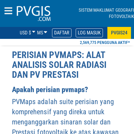
SISTEM MAKLUMAT GEOGRAFI
FOTOVOLTAIK
USD $
MS
DAFTAR
LOG MASUK
PVGIS24
2,569,775 PENGGUNA AKTIF*
PERISIAN PVMAPS: ALAT
ANALISIS SOLAR RADIASI
DAN PV PRESTASI
Apakah perisian pvmaps?
PVMaps adalah suite perisian yang
komprehensif yang direka untuk
menganggarkan sinaran solar dan
Prestasi fotovoltaik ke atas kawasan