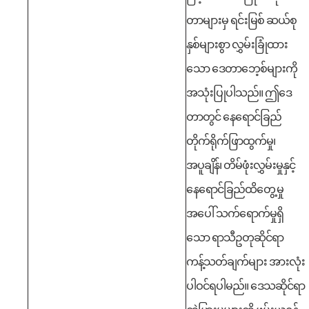
တာများမှ ရင်းမြစ် ဆယ်စု
နှစ်များစွာ လွှမ်းခြုံထား
သော ဒေတာဘေ့စ်များကို
အသုံးပြုပါသည်။
ဤဒေ
တာတွင် နေရောင်ခြည်
တိုက်ရိုက်ဖြာထွက်မှု၊
အပူချိန်၊ တိမ်ဖုံးလွှမ်းမှုနှင့်
နေရောင်ခြည်ထိတွေ့မှု
အပေါ် သက်ရောက်မှုရှိ
သော ရာသီဥတုဆိုင်ရာ
ကန့်သတ်ချက်များ အားလုံး
ပါဝင်ရပါမည်။ ဒေသဆိုင်ရာ