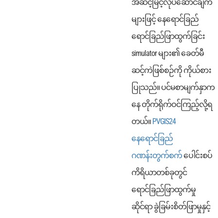
အဆင့်မြင့်လုပ်ဆောင်ချက်
များဖြင့် နေရောင်ခြည်
ရောင်ခြည်ဖြာထွက်ခြင်း
simulator များ၏ ခေတ်မီ
ဆင့်ကဲဖြစ်စဉ်ကို ကိုယ်စား
ပြုသည်။ ပင်မစာမျက်နှာက
နေ တိုက်ရိုက်ဝင်ကြည့်လို့ရ
တယ်။
PVGIS24
နေရောင်ခြည်
ဂဏန်းတွက်စက်
ပေါင်းစပ်
ကိရိယာတစ်ခုတွင်
ရောင်ခြည်ဖြာထွက်မှု
ဆိုင်ရာ ခွဲခြမ်းစိတ်ဖြာမှုနှင့်