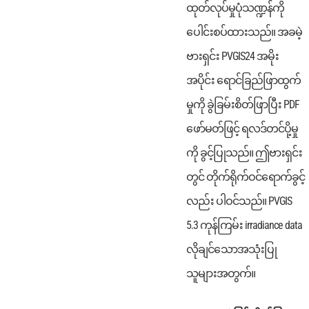
ထုတ်လုပ်မှုပုံသဏ္ဍန်ကို
ပေါင်းစပ်ထားသည်။
အခမဲ့
ဗားရှင်း PVGIS24 အမိုး
အပိုင်း ရောင်ခြည်ဖြာထွက်
မှုကို ခွဲခြမ်းစိတ်ဖြာပြီး PDF
ဖော်မတ်ဖြင့် ရလဒ်တင်ပို့မှု
ကို ခွင့်ပြုသည်။ ဤဗားရှင်း
တွင် တိုက်ရိုက်ဝင်ရောက်ခွင့်
လည်း ပါဝင်သည်။ PVGIS
5.3 ကုန်ကြမ်း irradiance data
လိုချင်သောအသုံးပြု
သူများအတွက်။