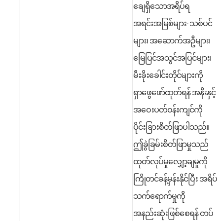
ချေရှိသောအရိပ်ရ
အရင်းအမြစ်များ- သစ်ပင်
များ၊ အဆောက်အဦများ၊
မြေပြင်အသွင်အပြင်များ၊
မီးခိုးခေါင်းတိုင်များကို
ရှာဖွေဖော်ထုတ်ရန် အနီးနှင့်
အဝေးပတ်ဝန်းကျင်ကို
ပိုင်းခြားစိတ်ဖြာပါသည်။
ဤခွဲခြမ်းစိတ်ဖြာမှုသည်
ထုတ်လုပ်မှုလျှော့ချမှုကို
ကြိုတင်ခန့်မှန်းနိုင်ပြီး အရိပ်
သက်ရောက်မှုကို
အနည်းဆုံးဖြစ်စေရန် တပ်