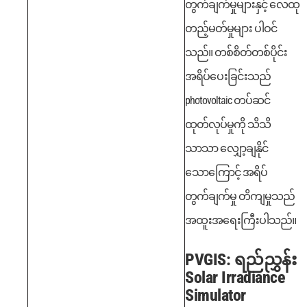
တွက်ချက်မှုများနှင့် လေထု
တည့်မတ်မှုများ ပါဝင်
သည်။
တစ်စိတ်တစ်ပိုင်း
အရိပ်ပေးခြင်းသည်
photovoltaic တပ်ဆင်
ထုတ်လုပ်မှုကို သိသိ
သာသာ လျှော့ချနိုင်
သောကြောင့် အရိပ်
တွက်ချက်မှု တိကျမှုသည်
အထူးအရေးကြီးပါသည်။
PVGIS: ရည်ညွှန်း
Solar Irradiance
Simulator