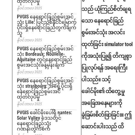
ထုတ်လုပ်မှု
သည် ယုံကြည်စိတ်ချရ
နိုဝင်ဘာလ 2025
PVGIS နေရောင်ခြည်စွမ်းအင်
သော နေရောင်ခြည်
သုံး Lille: ပြင်သစ်နိုင်ငံမြောက်
ပိုင်းရှိနေရောင်ခြည်တွက်ချက်
စွမ်းအင်သုံး အလင်း
သူ
နိုဝင်ဘာလ 2025
ထုတ်ခြင်း simulator tool
PVGIS နေရောင်ခြည်စွမ်းအင်
သုံး Bordeaux: Nouvelle-
ကိုအသုံးပြု၍ တိကျစွာ
Aquitaine တွင်နေရောင်ခြည်
စွမ်းအင်သုံးခန့်မှန်းချက်
ပြုလုပ်ရန် အရေးကြီး
နိုဝင်ဘာလ 2025
ပါသည်။ သင့်
PVGIS နေရောင်ခြည်စွမ်းအင်
သုံး strasbourg: အရှေ့ပိုင်းရှိ
ခေါင်မိုး၏ ထိတွေ့မှု
နေရောင်ခြည်စွမ်းအင်
ထုတ်လုပ်မှု
အခြေအနေများကို
နိုဝင်ဘာလ 2025
PVGIS ခေါင်မိုးပေါ်ရှိ nantes:
ခွဲခြမ်းစိတ်ဖြာခြင်း။ ဤ
Solar Valley ဒေသတွင်
နေရောင်ခြည်သုံး
ဆောင်းပါးသည် ထိ
ဂဏန်းတွက်စက်