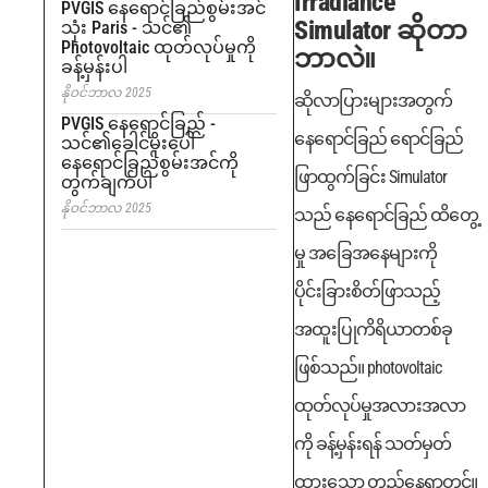
Irradiance
PVGIS နေရောင်ခြည်စွမ်းအင်
Simulator ဆိုတာ
သုံး Paris - သင်၏
Photovoltaic ထုတ်လုပ်မှုကို
ဘာလဲ။
ခန့်မှန်းပါ
နိုဝင်ဘာလ 2025
ဆိုလာပြားများအတွက်
PVGIS နေရောင်ခြည် -
နေရောင်ခြည် ရောင်ခြည်
သင်၏ခေါင်မိုးပေါ်
နေရောင်ခြည်စွမ်းအင်ကို
ဖြာထွက်ခြင်း Simulator
တွက်ချက်ပါ
နိုဝင်ဘာလ 2025
သည် နေရောင်ခြည် ထိတွေ့
မှု အခြေအနေများကို
ပိုင်းခြားစိတ်ဖြာသည့်
အထူးပြုကိရိယာတစ်ခု
ဖြစ်သည်။ photovoltaic
ထုတ်လုပ်မှုအလားအလာ
ကို ခန့်မှန်းရန် သတ်မှတ်
ထားသော တည်နေရာတွင်။