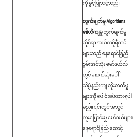
ကို ခွင့်ပြုသင့်သည်။
တွက်ချက်မှု Algorithms
၏တိကျမှု
တွက်ချက်မှု
ဆိုင်ရာ အယ်လဂိုရီသမ်
များသည် နေရောင်ခြည်
စွမ်းအင်သုံး မော်ဒယ်လ်
တွင် နောက်ဆုံးပေါ်
သိပ္ပံနည်းကျ တိုးတက်မှု
များကို ပေါင်းစပ်ထားရပါ
မည်။ ၎င်းတွင် အသွင်
ကူးပြောင်းမှု မော်ဒယ်များ၊
နေရောင်ခြည် ထောင့်