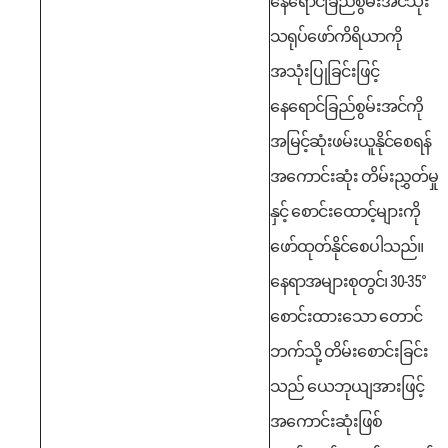
နေရောင်ခြည်စွမ်းအင်သုံး
သရုပ်ဖော်ကိရိယာကို
အသုံးပြုခြင်းဖြင့်
နေရောင်ခြည်စွမ်းအင်ကို
အမြင့်ဆုံးဖမ်းယူနိုင်စေရန်
အကောင်းဆုံး တိမ်းညွှတ်မှု
နှင့် စောင်းထောင့်များကို
ဖော်ထုတ်နိုင်စေပါသည်။
နေရာအများစုတွင်၊ 30-35°
စောင်းထားသော တောင်
ဘက်သို့ တိမ်းစောင်းခြင်း
သည် ယေဘုယျအားဖြင့်
အကောင်းဆုံးဖြစ်