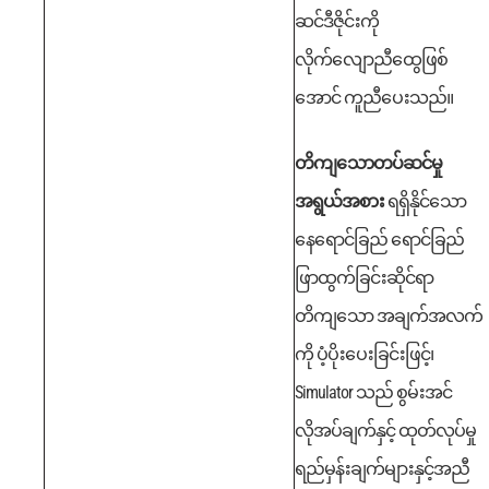
ဆင်ဒီဇိုင်းကို
လိုက်လျောညီထွေဖြစ်
အောင် ကူညီပေးသည်။
တိကျသောတပ်ဆင်မှု
အရွယ်အစား
ရရှိနိုင်သော
နေရောင်ခြည် ရောင်ခြည်
ဖြာထွက်ခြင်းဆိုင်ရာ
တိကျသော အချက်အလက်
ကို ပံ့ပိုးပေးခြင်းဖြင့်၊
Simulator သည် စွမ်းအင်
လိုအပ်ချက်နှင့် ထုတ်လုပ်မှု
ရည်မှန်းချက်များနှင့်အညီ