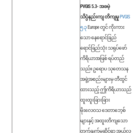
PVGIS 5.3- အခမဲ့
သိပ္ပံနည်းကျ တိကျမှု
PVGIS
၅.၃
Europe တွင် ကိုးကား
သော နေရောင်ခြည်
ရောင်ခြည်သုံး သရုပ်ဖော်
ကိရိယာအဖြစ် ရပ်တည်
သည်။ ဥရောပ သုတေသန
အဖွဲ့အစည်းများမှ တီထွင်
ထားသည့် ဤကိရိယာသည်
ထူးထူးခြားခြား
မိုးလေဝသ ဒေတာဘေ့စ်
များနှင့် အထူးတိကျသော
တွက်ချက်မှုဆိုင်ရာ အယ်လ