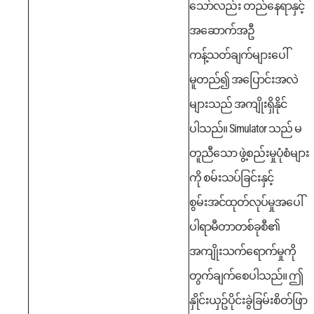
သော်လည်း တည်နေရာနှင့်
အဆောက်အဦ
ကန့်သတ်ချက်များပေါ်
မူတည်၍ အပြောင်းအလဲ
များသည် အကျိုးရှိနိုင်
ပါသည်။
Simulator သည် မ
တူညီသော ဖွဲ့စည်းမှုပုံစံများ
ကို စမ်းသပ်ခြင်းနှင့်
စွမ်းအင်ထုတ်လုပ်မှုအပေါ်
ပါရာမီတာတစ်ခုစီ၏
အကျိုးသက်ရောက်မှုကို
တွက်ချက်စေပါသည်။ ဤ
နှိုင်းယှဥ်ပိုင်းခွဲခြမ်းစိတ်ဖြာ