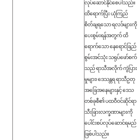
လုပ်ဆောင်နိုင်စေပါသည်။
ထိရောက်ပြီး ယုံကြည်
စိတ်ချရသော ရလဒ်များကို
ပေးစွမ်းရန်အတွက် ထိ
ရောက်သော နေရောင်ခြည်
စွမ်းအင်သုံး သရုပ်ဖော်စက်
သည် ရာသီအလိုက် ကွဲပြား
မှုများ၊ ဒေသန္တရ ရာသီဥတု
အခြေအနေများနှင့် ဒေသ
တစ်ခုစီ၏ ပထဝီဝင်ဆိုင်ရာ
သီးခြားလက္ခဏာများကို
ပေါင်းစပ်လုပ်ဆောင်ရမည်
ဖြစ်ပါသည်။