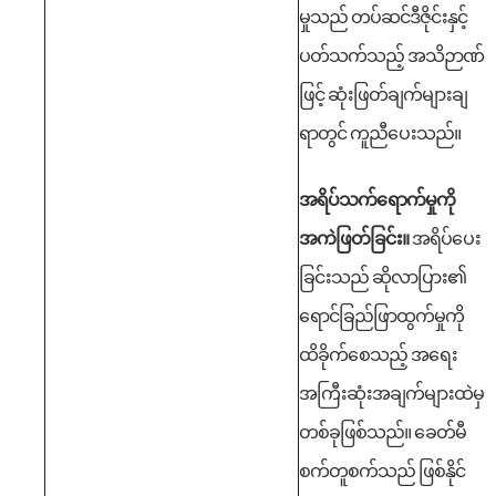
မှုသည် တပ်ဆင်ဒီဇိုင်းနှင့်
ပတ်သက်သည့် အသိဉာဏ်
ဖြင့် ဆုံးဖြတ်ချက်များချ
ရာတွင် ကူညီပေးသည်။
အရိပ်သက်ရောက်မှုကို
အကဲဖြတ်ခြင်း။
အရိပ်ပေး
ခြင်းသည် ဆိုလာပြား၏
ရောင်ခြည်ဖြာထွက်မှုကို
ထိခိုက်စေသည့် အရေး
အကြီးဆုံးအချက်များထဲမှ
တစ်ခုဖြစ်သည်။ ခေတ်မီ
စက်တူစက်သည် ဖြစ်နိုင်