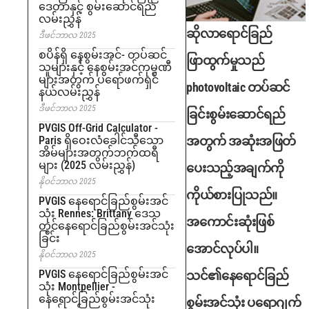
ဒေတာနှင့် စွမ်းဆောင်ရည်
လမ်းညွှန်
ဆိုလာရောင်ခြည်
ဒီဖင်ဘာလ 2025
စပိန်ရှိ နေစွမ်းအင်- တပ်ဆင်
ဖြာထွက်မှုသည်
သူများနှင့် နေစွမ်းအင်ကုမ္ပဏီ
များအတွက် ပရော်ဖက်ရှင်
photovoltaic တပ်ဆင်
နယ်လမ်းညွှန်
ဒီဖင်ဘာလ 2025
ခြင်းစွမ်းဆောင်ရည်
PVGIS Off-Grid Calculator -
Paris ရှိဝေးလံခေါင်သီသော
အတွက် အဆုံးအဖြတ်
အိမ်များအတွက်ဘက်ထရီ
များ (2025 လမ်းညွှန်)
ပေးသည့်အချက်ကို
နိုဝင်ဘာလ 2025
ကိုယ်စားပြုသည်။
PVGIS နေရောင်ခြည်စွမ်းအင်
သုံး Rennes: Brittany ဒေသ
အကောင်းဆုံးဖြစ်
တွင်နေရောင်ခြည်စွမ်းအင်သုံး
ခြင်း
အောင်လုပ်ပါ။
နိုဝင်ဘာလ 2025
PVGIS နေရောင်ခြည်စွမ်းအင်
သင်၏နေရောင်ခြည်
သုံး Montpellier -
နေရောင်ခြည်စွမ်းအင်သုံး
စွမ်းအင်သုံး ပရောဂျက်