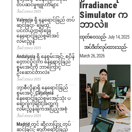
Irradiance
တပ်ဆင်မှုဗျူဟာများ
ဒီဖင်ဘာလ 2025
Simulator က
Valencia ရှိ နေရောင်ခြည် တပ်
ဘာလဲ။
ဆင်ခြင်း- မြေထဲ
ပင်လယ်ကမ်းခြေ
နေရောင်ခြည်စွမ်းအင်
ထုတ်ဝေသည်-
July 14, 2025
လမ်းညွှန်
အပ်ဒိတ်လုပ်ထားသည်-
ဒီဖင်ဘာလ 2025
March 26, 2026
Andalusia ရှိ နေစွမ်းအင်- စပိန်
တောင်ပိုင်းက နေရောင်ခြည်
စွမ်းအင်ကို ဘာကြောင့်
ဦးဆောင်တာလဲ။
ဒီဖင်ဘာလ 2025
ဘာစီလိုနာရှိ နေရောင်ခြည်
စွမ်းအင်- Catalonia
နေရောင်ခြည်စွမ်းအင်သုံး ပ
ရောဂျက်များအတွက်
လမ်းညွှန်ချက်အပြည့်အစုံ
ဒီဖင်ဘာလ 2025
Madrid တွင် ဆိုလာပြား တပ်
ဆင်ခြင်း- ဓာတ်ရောင်ခြည်