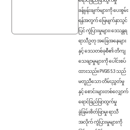
ရောင်ခြည်ဖြာထွက်မှု
ခန့်မှန်းချက်များကို ပေးစွမ်း
ရန်အတွက် မြေမျက်နှာသွင်
ပြင် ကွဲပြားမှုများ၊ ဒေသန္တရ
ရာသီဥတု အခြေအနေများ
နှင့် ဒေသတစ်ခုစီ၏ တိကျ
သေချာမှုများကို ပေါင်းစပ်
ထားသည်။
PVGIS 5.3 သည်
မတူညီသော တိမ်းညွှတ်မှု
နှင့် စောင်းများတစ်လျှောက်
ရောင်ခြည်ဖြာထွက်မှု
ခွဲခြမ်းစိတ်ဖြာမှု၊ ရာသီ
အလိုက် ကွဲပြားမှုများကို