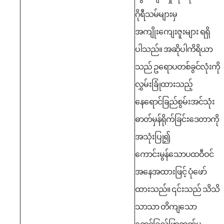
ဂိုရီသမ်များမှ
အကျိုးကျေးဇူးများ ရရှိ
ပါသည်။
အဆိုပါကိရိယာ
သည် ဥရောပတစ်ခွင်လုံးကို
လွှမ်းခြုံထားသည့်
နေရောင်ခြည်စွမ်းအင်သုံး
ဓာတ်မှန်ရိုက်ခြင်းဒေတာကို
အသုံးပြု၍
ကောင်းမွန်သောပထဝီဝင်
အနေအထားဖြင့် ပုံဖော်
ထားသည်။ ၎င်းသည် သိသိ
သာသာ တိကျသော