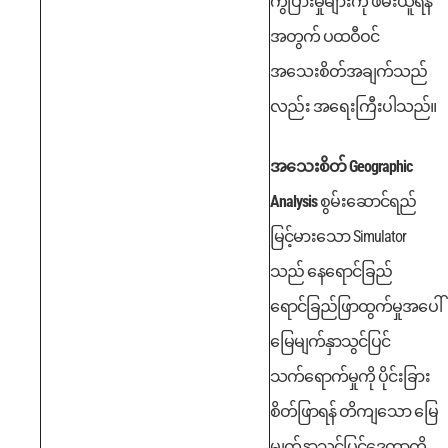
ကွဲပြားမှုများကို ဖမ်းယူရန်
အတွက် ပထဝီဝင်
အသေးစိတ်အချက်သည်
လည်း အရေးကြီးပါသည်။
အသေးစိတ် Geographic
Analysis
စွမ်းဆောင်ရည်
မြင့်မားသော Simulator
သည် နေရောင်ခြည်
ရောင်ခြည်ဖြာထွက်မှုအပေါ်
မြေမျက်နှာသွင်ပြင်
သက်ရောက်မှုကို ပိုင်းခြား
စိတ်ဖြာရန် တိကျသော မြေ
မျက်နှာသွင်ပြင်ဒေတာကို