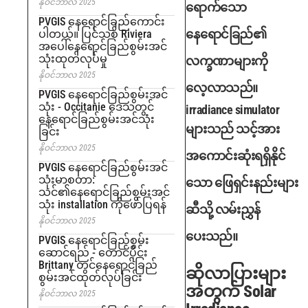
နိုဝင်ဘာလ 2025
ရောက်သော
PVGIS နေရောင်ခြည်ကောင်း
နေရောင်ခြည်၏
ပါတယ်။ ပြင်သစ် Riviera
အပေါ်နေရောင်ခြည်စွမ်းအင်
သုံးထုတ်လုပ်မှု
လက္ခဏာများကို
နိုဝင်ဘာလ 2025
လေ့လာသည်။
PVGIS နေရောင်ခြည်စွမ်းအင်
သုံး - Occitanie ဒေသတွင်
irradiance simulator
နေရောင်ခြည်စွမ်းအင်သုံး
များသည် သင့်အား
ခြင်း
နိုဝင်ဘာလ 2025
အကောင်းဆုံးရရှိနိုင်
PVGIS နေရောင်ခြည်စွမ်းအင်
သုံးမာစတာ:
သော ဖြေရှင်းနည်းများ
သင်၏နေရောင်ခြည်စွမ်းအင်
သုံး installation ကိုဖော်ပြရန်
ဆီသို့ လမ်းညွှန်
နိုဝင်ဘာလ 2025
ပေးသည်။
PVGIS နေရောင်ခြည်စွမ်း
ဆောင်ရည် - တောင်ပိုင်း
Brittany တွင်နေရောင်ခြည်
ဆိုလာပြားများ
စွမ်းအင်ထုတ်လုပ်ခြင်း
အတွက် Solar
နိုဝင်ဘာလ 2025