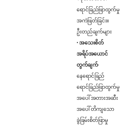
ရောင်ခြည်ဖြာထွက်မှု
အကဲဖြတ်ခြင်း။
ဦးတည်ချက်များ
အသေးစိတ်
အရိပ်အယောင်
တွက်ချက်
-
နေရောင်ခြည်
ရောင်ခြည်ဖြာထွက်မှု
အပေါ် အတားအဆီး
အပေါ် တိကျသော
ခွဲခြမ်းစိတ်ဖြာမှု