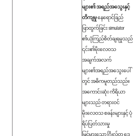
များ၏ အရည်အသွေးနှင့်
တိကျမှု
နေရောင်ခြည်
ဖြာထွက်ခြင်း simulator
၏ယုံကြည်စိတ်ချရမှုသည်
၎င်း၏မိုးလေဝသ
အချက်အလက်
များ၏အရည်အသွေးပေါ်
တွင် အဓိကမူတည်သည်။
အကောင်းဆုံး ကိရိယာ
များသည် တရားဝင်
မိုးလေဝသ စခန်းများနှင့် ပုံ
ရိပ်ပြတ်သားမှု
မြင့်မားသော ဂြိုလ်တု ဒေ