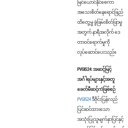
မြင်ယောင်နိုင်စေကာ
အသေးစိတ်နေရောင်ခြည်
ထိတွေ့မှု ခွဲခြမ်းစိတ်ဖြာမှု
အတွက် နာရီအလိုက် ဒေ
တာဝင်ရောက်မှုကို
လုပ်ဆောင်ပေးသည်။
PVGIS24: အဆင့်မြင့်
အင်္ဂါရပ်များနှင့်အတူ
ခေတ်မီဆင့်ကဲဖြစ်စဉ်
PVGIS24
ဒီဇိုင်းပြန်လည်
ပြင်ဆင်ထားသော
အသုံးပြုသူမျက်နှာပြင်နှင့်