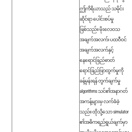
ဤကိရိယာသည် သမိုင်း
ဆိုင်ရာ ပေါင်းစပ်မှု
ဖြစ်သည်။ မိုးလေဝသ
အချက်အလက်၊ ပထဝီဝင်
အချက်အလက်နှင့်
နေရောင်ခြည်ဓာတ်
ရောင်ခြည်ဖြာထွက်မှုကို
ခန့်မှန်းရန် တွက်ချက်မှု
algorithms သင်၏အနာဂတ်
အကန့်များမှ လက်ခံခဲ့
သည်။
ထိုသို့သော simulator
၏အဓိကရည်ရွယ်ချက်မှာ