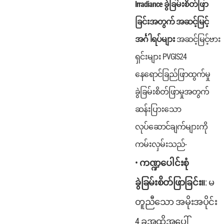
Irradiance ခွဲခြမ်းစိတ်ဖြာ
ခြင်းအတွက် အဆင့်မြင့်
အင်္ဂါရပ်များ
အဆင့်မြင့်ဗား
ရှင်းများ PVGIS24
နေရောင်ခြည်ဖြာထွက်မှု
ခွဲခြမ်းစိတ်ဖြာမှုအတွက်
ဆန်းပြားသော
လုပ်ဆောင်ချက်များကို
ကမ်းလှမ်းသည်-
ကဏ္ဍပေါင်းစုံ
ခွဲခြမ်းစိတ်ဖြာခြင်း။
: မ
တူညီသော အမိုးအပိုင်း
4 ခုအထိအပေါ်