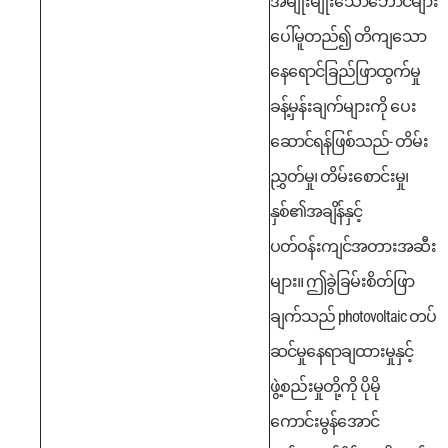
အမျိုးမျိုးသောဘောင်များ
ပေါ်မူတည်၍ တိကျသော
နေရောင်ခြည်ဖြာထွက်မှု
ခန့်မှန်းချက်များကို ပေး
ဆောင်ရန်ဖြစ်သည်- တိမ်း
ညွှတ်မှု၊ တိမ်းစောင်းမှု၊
နှစ်၏အချိန်နှင့်
ပတ်ဝန်းကျင်အတားအဆီး
များ။ ဤခွဲခြမ်းစိတ်ဖြာ
ချက်သည် photovoltaic တပ်
ဆင်မှုနေရာချထားမှုနှင့်
ဖွဲ့စည်းမှုတို့ကို ပိုမို
ကောင်းမွန်အောင်