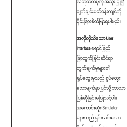
လ်တုဓာတ်ပုံကို အသုံးပြု၍
ချက်ချင်းပတ်ဝန်းကျင်ကို
ပိုင်းခြားစိတ်ဖြာရပါမည်။
အလိုလိုသိသော User
Interface
ရောင်ခြည်
ဖြာထွက်ခြင်းဆိုင်ရာ
တွက်ချက်မှုများ၏
ရှုပ်ထွေးမှုသည် ရှုပ်ထွေး
သောမျက်နှာပြင်သို့ ဘာသာ
ပြန်ဆိုခြင်းမပြုသင့်ပါ။
အကောင်းဆုံး Simulator
များသည် ရှင်းလင်းသော