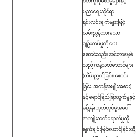
စိတ်ကူးပုံဖော်မှုများနှင့်
ပညာရေးဆိုင်ရာ
ရှင်းလင်းချက်များဖြင့်
လမ်းညွှန်ထားသော
ချဉ်းကပ်မှုကို ပေး
ဆောင်သည်။
အင်တာဖေ့စ်
သည် ကန့်သတ်ဘောင်များ
(တိမ်းညွှတ်ခြင်း၊ စောင်း
ခြင်း၊ အကန့်အမျိုးအစား)
နှင့် ရောင်ခြည်ဖြာထွက်မှုနှင့်
ခန့်မှန်းထုတ်လုပ်မှုအပေါ်
အကျိုးသက်ရောက်မှုကို
ချက်ချင်းမြင်ယောင်ခြင်းတို့