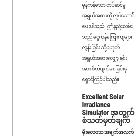
မှန်ကန်သော တပ်ဆင်မှု
အရွယ်အစားကို လုပ်ဆောင်
ပေးပါသည်။ ဤနည်းလမ်း
သည် ငွေကုန်ကြေးကျများ
လွန်းခြင်း သို့မဟုတ်
အရွယ်အစားလျှော့ခြင်း
အား စိတ်ပျက်စေခြင်းမှ
ရှောင်ကြဉ်ပါသည်။
Excellent Solar
Irradiance
Simulator အတွက်
စံသတ်မှတ်ချက်
မိုးလေဝသ အချက်အလက်