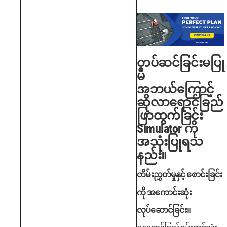
တပ်ဆင်ခြင်းမပြု
မီ
အဘယ်ကြောင့်
ဆိုလာရောင်ခြည်
ဖြာထွက်ခြင်း
Simulator ကို
အသုံးပြုရသ
နည်း။
တိမ်းညွှတ်မှုနှင့် စောင်းခြင်း
ကို အကောင်းဆုံး
လုပ်ဆောင်ခြင်း။