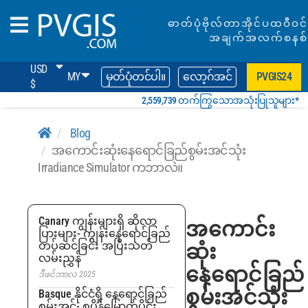
ဓာတ်ပုံဗိုလ်တာအိုင်ပထဝီဝင်
အချက်အလက်စနစ်
USD
MY
မှတ်ပုံတင်ပါ။
လော့ဂ်အင်
PVGIS24
$
2,559,739 တက်ကြွသောအသုံးပြုသူများ*
Blog
အကောင်းဆုံးနေရောင်ခြည်စွမ်းအင်သုံး
Irradiance Simulator ကဘာလဲ။
Canary ကျွန်းများရှိ ဆိုလာ
အကောင်း
ပြားများ- ကျွန်းနေရောင်ခြည်
တပ်ဆင်ခြင်း အပြီးသတ်
ဆုံး
လမ်းညွှန်
နေရောင်ခြည်
ဒီဖင်ဘာလ 2025
စွမ်းအင်သုံး
Basque နိုင်ငံရှိ နေရောင်ခြည်
စွမ်းအင်- စပိန်မြောက်ပိုင်း