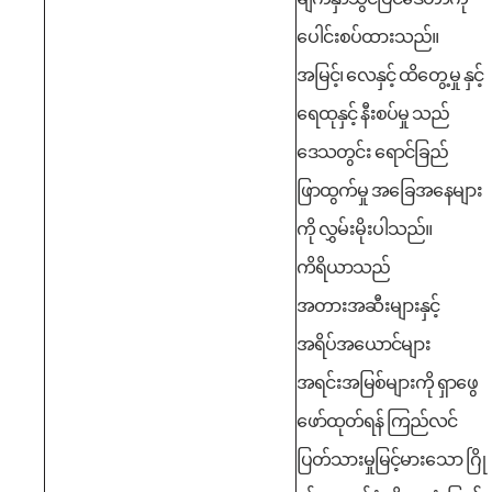
ပေါင်းစပ်ထားသည်။
အမြင့်၊ လေနှင့် ထိတွေ့မှု နှင့်
ရေထုနှင့် နီးစပ်မှု သည်
ဒေသတွင်း ရောင်ခြည်
ဖြာထွက်မှု အခြေအနေများ
ကို လွှမ်းမိုးပါသည်။
ကိရိယာသည်
အတားအဆီးများနှင့်
အရိပ်အယောင်များ
အရင်းအမြစ်များကို ရှာဖွေ
ဖော်ထုတ်ရန် ကြည်လင်
ပြတ်သားမှုမြင့်မားသော ဂြို