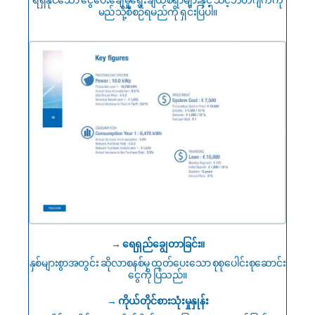
မည်သို့စီစဉ်ရမည်ကို ရှင်းပြပါ။
→ ရေရှည်ချွေတာခြင်း။
နှစ်များစွာအတွင်း ဆိုလာစနစ်မှ ထုတ်ပေးသော စုစုပေါင်းစုဆောင်း
ငွေကို ပြသည်။
→ ကိုယ်တိုင်စားသုံးမှုနှုန်း