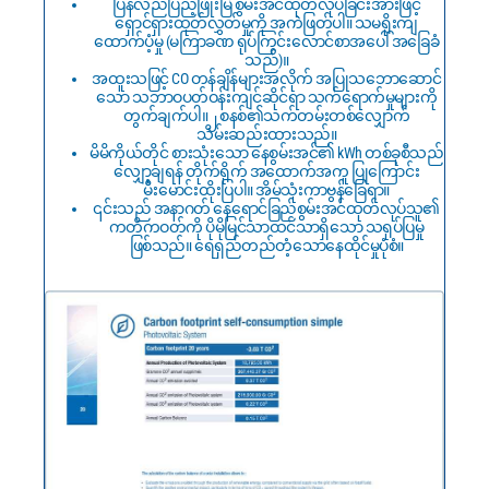
ပြန်လည်ပြည့်ဖြိုးမြဲ စွမ်းအင်ထုတ်လုပ်ခြင်းအားဖြင့်
ရှောင်ရှားထုတ်လွှတ်မှုကို အကဲဖြတ်ပါ။ သမရိုးကျ
ထောက်ပံ့မှု (မကြာခဏ ရုပ်ကြွင်းလောင်စာအပေါ် အခြေခံ
သည်)။
အထူးသဖြင့် CO တန်ချိန်များအလိုက် အပြုသဘောဆောင်
သော သဘာဝပတ်ဝန်းကျင်ဆိုင်ရာ သက်ရောက်မှုများကို
တွက်ချက်ပါ။
စနစ်၏သက်တမ်းတစ်လျှောက်
၂
သိမ်းဆည်းထားသည်။
မိမိကိုယ်တိုင် စားသုံးသော နေစွမ်းအင်၏ kWh တစ်ခုစီသည်
လျှော့ချရန် တိုက်ရိုက် အထောက်အကူ ပြုကြောင်း
မီးမောင်းထိုးပြပါ။ အိမ်သုံးကာဗွန်ခြေရာ။
၎င်းသည် အနာဂတ် နေရောင်ခြည်စွမ်းအင်ထုတ်လုပ်သူ၏
ကတိကဝတ်ကို ပိုမိုမြင်သာထင်သာရှိသော သရုပ်ပြမှု
ဖြစ်သည်။ ရေရှည်တည်တံ့သောနေထိုင်မှုပုံစံ။