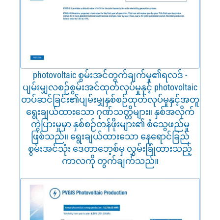
photovoltaic စွမ်းအင်တွက်ချက်မှု၏ရလဒ် -
ပျမ်းမျှလစဉ်စွမ်းအင်ထုတ်လုပ်မှုနှင့် photovoltaic
တပ်ဆင်ခြင်း၏ပျမ်းမျှနှစ်စဉ်ထုတ်လုပ်မှုနှင့်အတူ
ရွေးချယ်ထားသော ဂုဏ်သတ္တိများ။ နှစ်အလိုက်
ကွဲပြားမှုမှာ နှစ်စဉ်တန်ဖိုးများ၏ စံသွေဖည်မှု
ဖြစ်သည်။ ရွေးချယ်ထားသော နေရောင်ခြည်
စွမ်းအင်သုံး ဒေတာဘေ့စ်မှ လွှမ်းခြုံထားသည့်
ကာလကို တွက်ချက်သည်။