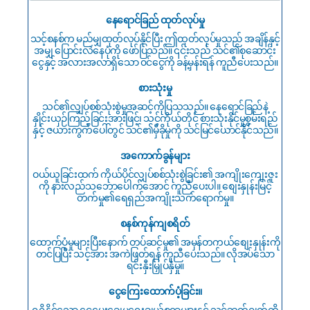
နေရောင်ခြည် ထုတ်လုပ်မှု
သင့်စနစ်က မည်မျှထုတ်လုပ်နိုင်ပြီး ဤထုတ်လုပ်မှုသည် အချိန်နှင့်
အမျှ ပြောင်းလဲနေပုံကို ဖော်ပြသည်။ ၎င်းသည် သင်၏စုဆောင်း
ငွေနှင့် အလားအလာရှိသော ၀င်ငွေကို ခန့်မှန်းရန် ကူညီပေးသည်။
စားသုံးမှု
သင်၏လျှပ်စစ်သုံးစွဲမှုအဆင့်ကိုပြသသည်။ နေရောင်ခြည်နဲ့
နှိုင်းယှဉ်ကြည့်ခြင်းအားဖြင့်၊ သင့်ကိုယ်တိုင် စားသုံးနိုင်မှုစွမ်းရည်
နှင့် ဇယားကွက်ပေါ်တွင် သင်၏မှီခိုမှုကို သင်မြင်ယောင်နိုင်သည်။
အကောက်ခွန်များ
ဝယ်ယူခြင်းထက် ကိုယ်ပိုင်လျှပ်စစ်သုံးစွဲခြင်း၏ အကျိုးကျေးဇူး
ကို နားလည်သဘောပေါက်အောင် ကူညီပေးပါ။ စျေးနှုန်းမြင့်
တက်မှု၏ရေရှည်အကျိုးသက်ရောက်မှု။
စနစ်ကုန်ကျစရိတ်
ထောက်ပံ့မှုများပြီးနောက် တပ်ဆင်မှု၏ အမှန်တကယ်စျေးနှုန်းကို
တင်ပြပြီး သင့်အား အကဲဖြတ်ရန် ကူညီပေးသည်။ လိုအပ်သော
ရင်းနှီးမြှုပ်နှံမှု။
ငွေကြေးထောက်ပံ့ခြင်း။
ရရှိနိုင်သော ငွေပေးချေမှုရွေးချယ်စရာများနှင့် သင့်ဘတ်ဂျက်ကို