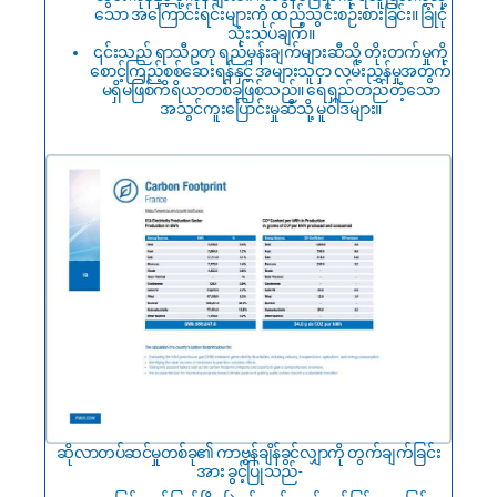
သော အကြောင်းရင်းများကို ထည့်သွင်းစဉ်းစားခြင်း။ ခြုံငုံ
သုံးသပ်ချက်။
၎င်းသည် ရာသီဥတု ရည်မှန်းချက်များဆီသို့ တိုးတက်မှုကို
စောင့်ကြည့်စစ်ဆေးရန်နှင့် အများသူငှာ လမ်းညွှန်မှုအတွက်
မရှိမဖြစ်ကိရိယာတစ်ခုဖြစ်သည်။ ရေရှည်တည်တံ့သော
အသွင်ကူးပြောင်းမှုဆီသို့ မူဝါဒများ။
ဆိုလာတပ်ဆင်မှုတစ်ခု၏ ကာဗွန်ချိန်ခွင်လျှာကို တွက်ချက်ခြင်း
အား ခွင့်ပြုသည်-