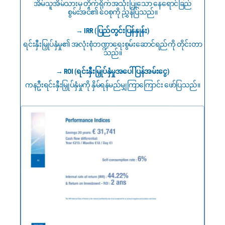
အိမ်သူအိမ်သားမှ တိုက်ရိုက်အသုံးပြုသော နေရောင်ခြည်
စွမ်းအင်၏ ဝေစုကို ညွှန်ပြသည်။
→ IRR (ပြည်တွင်းပြန်နှုန်း)
ရင်းနှီးမြှုပ်နှံမှု၏ အလုံးစုံဘဏ္ဍာရေးစွမ်းဆောင်ရည်ကို တိုင်းတာ
သည်။
→ ROI (ရင်းနှီးမြှုပ်နှံမှုအပေါ် ပြန်အမ်းငွေ)
ကနဦးရင်းနှီးမြှုပ်နှံမှုကို နှိမ်ရန်မည်မျှကြာကြောင်း ဖော်ပြသည်။