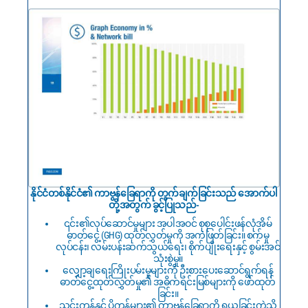
နိုင်ငံတစ်နိုင်ငံ၏ ကာဗွန်ခြေရာကို တွက်ချက်ခြင်းသည် အောက်ပါ
တို့အတွက် ခွင့်ပြုသည်-
၎င်း၏လုပ်ဆောင်မှုများ အပါအဝင် စုစုပေါင်းဖန်လုံအိမ်
ဓာတ်ငွေ့ (GHG) ထုတ်လွှတ်မှုကို အကဲဖြတ်ခြင်း။ စက်မှု
လုပ်ငန်း၊ လမ်းပန်းဆက်သွယ်ရေး၊ စိုက်ပျိုးရေးနှင့် စွမ်းအင်
သုံးစွဲမှု။
လျှော့ချရေးကြိုးပမ်းမှုများကို ဦးစားပေးဆောင်ရွက်ရန်
ဓာတ်ငွေ့ထုတ်လွှတ်မှု၏ အဓိကရင်းမြစ်များကို ဖော်ထုတ်
ခြင်း။
သွင်းကုန်နှင့် ပို့ကုန်များ၏ ကာဗွန်ခြေရာကို ရယူခြင်းကဲ့သို့