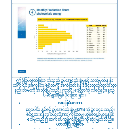
ဤခွဲခြမ်းစိတ်ဖြာချက်သည် စွမ်းအင်သုံးစွဲမှုနှင့် သတ်မှတ်နှုန်း
ထက် ၎င်း၏ကုန်ကျစရိတ်ကို အကဲဖြတ်ရန် ဒီဇိုင်းထုတ်ထားသော
နည်းလမ်းကို အသုံးပြုသည်။ ကာလ၊ ဒေတာကို လစဉ်နှင့်နေ့စဉ်
ပျမ်းမျှအဖြစ် ပိုင်းခြားခြင်း။
အခြေခံဒေတာ-
စုစုပေါင်း နှစ်စဉ် စွမ်းအင်သုံးစွဲမှု (kWh) ကို ခွဲဝေပေးသည်။
စစ်ဆေးရန်လ ဝယ်လိုအား ကွဲပြားမှု၊ ယူနစ်ဝယ်ယူမှုနှုန်း
ပေါ်မူတည်၍ ဆက်စပ်ကုန်ကျစရိတ်ကို ဆုံးဖြတ်သည်။
ယာယီပြိုကွဲခြင်း-