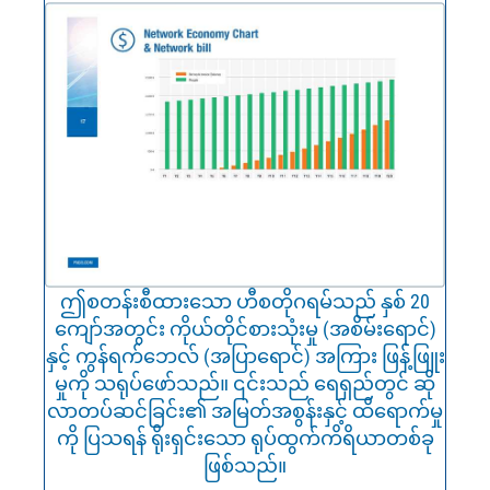
ဤစတန်းစီထားသော ဟီစတိုဂရမ်သည် နှစ် 20
ကျော်အတွင်း ကိုယ်တိုင်စားသုံးမှု (အစိမ်းရောင်)
နှင့် ကွန်ရက်ဘေလ် (အပြာရောင်) အကြား ဖြန့်ဖြူး
မှုကို သရုပ်ဖော်သည်။ ၎င်းသည် ရေရှည်တွင် ဆို
လာတပ်ဆင်ခြင်း၏ အမြတ်အစွန်းနှင့် ထိရောက်မှု
ကို ပြသရန် ရိုးရှင်းသော ရုပ်ထွက်ကိရိယာတစ်ခု
ဖြစ်သည်။