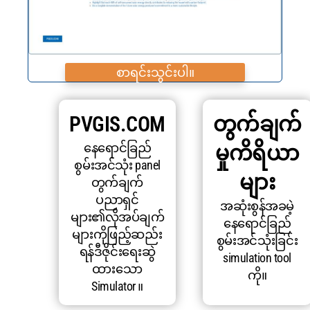
စာရင်းသွင်းပါ။
PVGIS.COM
တွက်ချက်
နေရောင်ခြည်
မှုကိရိယာ
စွမ်းအင်သုံး panel
များ
တွက်ချက်
ပညာရှင်
အဆုံးစွန်အခမဲ့
များ၏လိုအပ်ချက်
နေရောင်ခြည်
များကိုဖြည့်ဆည်း
စွမ်းအင်သုံးခြင်း
ရန်ဒီဇိုင်းရေးဆွဲ
simulation tool
ထားသော
ကို။
Simulator ။