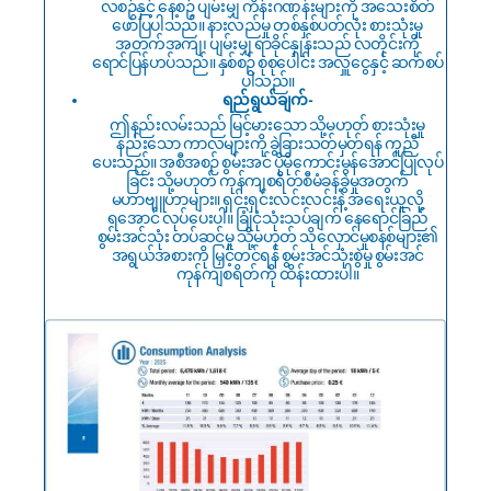
လစဉ်နှင့် နေ့စဥ် ပျမ်းမျှ ကိန်းဂဏန်းများကို အသေးစိတ်
ဖော်ပြပါသည်။ နားလည်မှု တစ်နှစ်ပတ်လုံး စားသုံးမှု
အတက်အကျ၊ ပျမ်းမျှ ရာခိုင်နှုန်းသည် လတိုင်းကို
ရောင်ပြန်ဟပ်သည်။ နှစ်စဉ် စုစုပေါင်း အလှူငွေနှင့် ဆက်စပ်
ပါသည်။
ရည်ရွယ်ချက်-
ဤနည်းလမ်းသည် မြင့်မားသော သို့မဟုတ် စားသုံးမှု
နည်းသော ကာလများကို ခွဲခြားသတ်မှတ်ရန် ကူညီ
ပေးသည်။ အစီအစဉ် စွမ်းအင် ပိုမိုကောင်းမွန်အောင်ပြုလုပ်
ခြင်း သို့မဟုတ် ကုန်ကျစရိတ်စီမံခန့်ခွဲမှုအတွက်
မဟာဗျူဟာများ။ ရှင်းရှင်းလင်းလင်းနဲ့ အရေးယူလို့
ရအောင် လုပ်ပေးပါ။ ခြုံငုံသုံးသပ်ချက် နေရောင်ခြည်
စွမ်းအင်သုံး တပ်ဆင်မှု သို့မဟုတ် သိုလှောင်မှုစနစ်များ၏
အရွယ်အစားကို မြှင့်တင်ရန် စွမ်းအင်သုံးစွဲမှု စွမ်းအင်
ကုန်ကျစရိတ်ကို ထိန်းထားပါ။