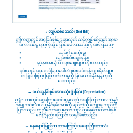
→ လျှပ်စစ်ဘေလ် (Grid Bill)
ဤကဏ္ဍတွင် အခြေခံနှစ်များအလိုက် သင့်လျှပ်စစ်ဓာတ်အားခ
ကောက်ခံမှု မည်ကဲ့သို့ ပြောင်းလဲလာသည်ကို ဖော်ပြသည်-
သင်၏စားသုံးမှု၊
လျှပ်စစ်မီးဈေးနှုန်း၊
နှင့် နှစ်အလိုက် ဂရစ်ဈေးများ တိုးလာသည်။
၎င်းသည် နေရောင်ခြည်မပါဘဲ စွမ်းအင်ကုန်ကျစရိတ်များ
တဖြည်းဖြည်း မြင့်တက်လာမှုကို မြင်ယောင်နိုင်ရန် ကူညီ
ပေးသည်။
→ ဝယ်ယူနိုင်စွမ်းအား ဆုံးရှုံးခြင်း (Depreciation)
ဤဇယားတွင် ငွေကြေးဖောင်းပွမှုသည် အချိန်ကြာလာသည်နှင့်
အမျှ သင်၏ဝယ်ယူနိုင်စွမ်းအားကို မည်ကဲ့သို့ လျှော့ချသည်ကို
ပြသသည်။ တူညီသောငွေပမာဏသည် တစ်နှစ်ထက်တစ်နှစ်
လျော့နည်းကြောင်း သရုပ်ဖော်သည်။
→ နေရောင်ခြည်က ဘာကြောင့် အရေးကြီးတာလဲ။