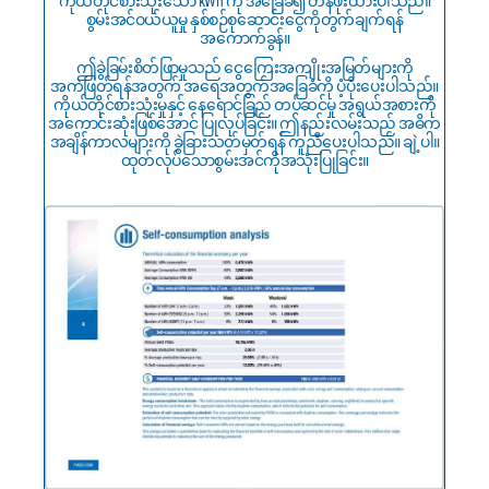
ကိုယ်တိုင်စားသုံးသော kWh ကို အခြေခံ၍ တန်ဖိုးထားပါသည်။
စွမ်းအင်ဝယ်ယူမှု နှစ်စဉ်စုဆောင်းငွေကိုတွက်ချက်ရန်
အကောက်ခွန်။
ဤခွဲခြမ်းစိတ်ဖြာမှုသည် ငွေကြေးအကျိုးအမြတ်များကို
အကဲဖြတ်ရန်အတွက် အရေအတွက်အခြေခံကို ပံ့ပိုးပေးပါသည်။
ကိုယ်တိုင်စားသုံးမှုနှင့် နေရောင်ခြည် တပ်ဆင်မှု အရွယ်အစားကို
အကောင်းဆုံးဖြစ်အောင် ပြုလုပ်ခြင်း။ ဤနည်းလမ်းသည် အဓိက
အချိန်ကာလများကို ခွဲခြားသတ်မှတ်ရန် ကူညီပေးပါသည်။ ချဲ့ပါ။
ထုတ်လုပ်သောစွမ်းအင်ကိုအသုံးပြုခြင်း။