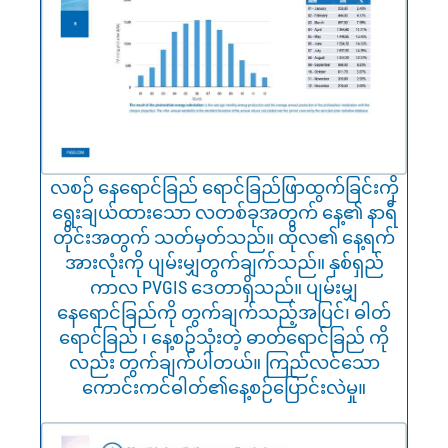
လစဉ် နေရောင်ခြည် ရောင်ခြည်ဖြာထွက်ခြင်းကို
ရွေးချယ်ထားသော လတစ်ခုအတွက် နေ့၏ နာရီ
တိုင်းအတွက် သတ်မှတ်သည်။ ထိုလ၏ နေ့ရက်
အားလုံးကို ပျမ်းမျှတွက်ချက်သည်။ နှစ်ရှည်
ကာလ PVGIS ဒေတာရှိသည်။ ပျမ်းမျှ
နေရောင်ခြည်ကို တွက်ချက်သည့်အပြင်၊ ဓါတ်
ရောင်ခြည် ၊ နေ့စဥ်သုံးတဲ့ ဓာတ်ရောင်ခြည် ကို
လည်း တွက်ချက်ပါတယ်။ ကြည်လင်သော
ကောင်းကင်ဓါတ်၏နေ့စဉ်ပြောင်းလဲမှု။