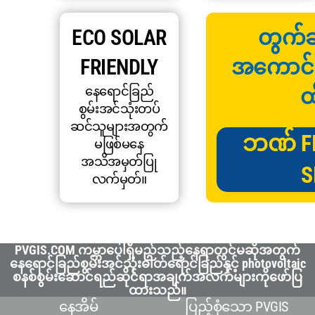
ECO SOLAR
တွက်ချ
FRIENDLY
အကောင်းဆု
နေရောင်ခြည်
ထ
စွမ်းအင်သုံးတပ်
ဆင်သူများအတွက်
ဘဏ် F
မဖြစ်မနေ
အသိအမှတ်ပြု
S
လက်မှတ်။
PVGIS.COM ကမ္ဘာပေါ်ရှိမည်သည့်နေရာတွင်မဆိုအတွက်
နေရောင်ခြည်စွမ်းအင်သုံးဓါတ်ရောင်ခြည်နှင့် photovoltaic
စနစ်စွမ်းဆောင်ရည်ဆိုင်ရာအချက်အလက်များကိုဖော်ပြ
ထားသည်။
နေအိမ်
ပြည့်စုံသော PVGIS