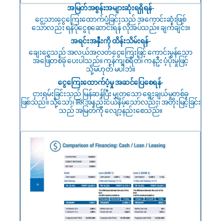
အမြတ်အစွန်းအများဆုံးရရှိရန်-
ငွေသားငွေကြေးထောက်ပံ့ခြင်းသည် အကောင်းဆုံးဖြစ်
သော်လည်း ရန်ပုံငွေစုဆောင်းရန် လိုအပ်သည်။ ချက်ချင်း။
အရင်းအနှီးကို ထိန်းသိမ်းရန်-
ချေးငွေသည် အလယ်အလတ်ငွေကြေးဖြင့် ကောင်းမွန်သော
အဖြေတစ်ခု ပေးပါသည်။ ကုန်ကျစရိတ်၊ ကနဦး ပံ့ပိုးမှုဖြင့်
သို့မဟုတ် မပါဘဲ။
ငွေကြေးထောက်ပံ့မှု အဆင်ပြေစေရန်-
ငှားရမ်းခြင်းသည် မြန်ဆန်ပြီး မျှတသော ရွေးချယ်မှုတစ်ခု
ဖြစ်သည်။ သို့သော်၊ IRR အနည်းငယ်နိမ့်သော်လည်း၊ အတိုးမြင့်ခြင်း
သည် အမြတ်ကို လျော့နည်းစေသည်။