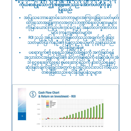
ကိုယ်စားပြုသော ဤ histogram သည် အောက်ပါတို့ကို ခွင့်
ပြုသည်-
အပြုသဘောဆောင်သောဘားများအကြားခွဲခြားသတ်မှတ်
ထားသောအချိန်ကာလအတွင်းဘဏ္ဍာရေးလှုပ်ရှားမှုများ
ကိုမြင်ယောင်ကြည့်ပါ။ (ဝင်ငွေ) နှင့် အနုတ်လက္ခဏာဘား
များ (ကုန်ကျစရိတ်များ)။
ROI သည် အပြုသဘောဖြစ်လာသည့်အချက်ကို ခွဲခြား
သတ်မှတ်ပြီး ကနဦး၏ ပြန်လည်ရယူမှုကို ညွှန်ပြသည်။
ရင်းနှီးမြှုပ်နှံမှု။
ပရောဂျက်၏ ရေရှည်အမြတ်အစွန်းကို အကဲဖြတ်ရန်
အသားတင်အမြတ်များ၏ ဆင့်ကဲဖြစ်စဉ်ကို ခြေရာခံပါ။ အဲ
ဒါ ငွေရေးကြေးရေး စွမ်းဆောင်ရည်ကို နားလည်ရန်နှင့်
ဆုံးဖြတ်ချက်ချခြင်းအတွက် ရှင်းရှင်းလင်းလင်း ကိရိယာ
တစ်ခုဖြစ်သည်။ ရင်းနှီးမြှုပ်နှံသူများ။