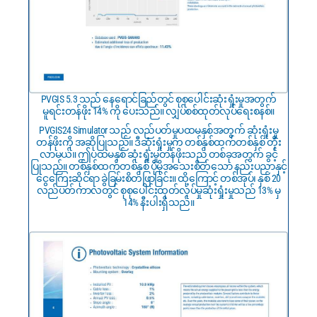
PVGIS 5.3 သည် နေရောင်ခြည်တွင် စုစုပေါင်းဆုံးရှုံးမှုအတွက်
မူရင်းတန်ဖိုး 14% ကို ပေးသည်။ လျှပ်စစ်ထုတ်လုပ်ရေးစနစ်။
PVGIS24 Simulator သည် လည်ပတ်မှုပထမနှစ်အတွက် ဆုံးရှုံးမှု
တန်ဖိုးကို အဆိုပြုသည်။ ဒီဆုံးရှုံးမှုက တစ်နှစ်ထက်တစ်နှစ် တိုး
လာမယ်။ ဤပထမနှစ် ဆုံးရှုံးမှုတန်ဖိုးသည် တစ်ခုအတွက် ခွင့်
ပြုသည်။ တစ်နှစ်ထက်တစ်နှစ် ပိုမိုအသေးစိတ်သော နည်းပညာနှင့်
ငွေကြေးဆိုင်ရာ ခွဲခြမ်းစိတ်ဖြာခြင်း။ ထို့ကြောင့် တစ်အုပ်၊ နှစ် 20
လည်ပတ်ကာလတွင် စုစုပေါင်းထုတ်လုပ်မှုဆုံးရှုံးမှုသည် 13% မှ
14% နီးပါးရှိသည်။