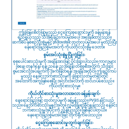
ဤခွဲခြမ်းစိတ်ဖြာမှုသည် ငွေကြေးစုဆောင်းမှုကို ခန့်မှန်းရန်
ရည်ရွယ်သည့် သီအိုရီချဉ်းကပ်မှုအပေါ် အခြေခံထားသည်။
ဆက်စပ် နှစ်စဉ်သုံးစွဲမှုနှင့် photovoltaic ထုတ်လုပ်မှုအပေါ် မူတည်ပြီး
နေရောင်ခြည်စွမ်းအင်ကို ကိုယ်တိုင်သုံးစွဲမှု ဒေတာ။
စွမ်းအင်သုံးစွဲမှု ပြိုကွဲခြင်း-
စုစုပေါင်းစားသုံးမှုကို အချိန်အားဖြင့် ပိုင်းခြားပါသည်။ ကာလများ
(စနေ၊ တနင်္ဂနွေ၊ နေ့၊ ညနေ၊ ညအချိန်) တစ်ခုစီအတွက် သီးခြား
စွမ်းအင်လိုအပ်ချက်ကို အကဲဖြတ်ရန်၊ အချိန်အထိုင်။ ဤချဉ်းကပ်
မှုသည် နေ့ခင်းဘက်စားသုံးမှုကို ခွဲခြားသတ်မှတ်ရာတွင်
အထောက်အကူဖြစ်စေပြီး အလားအလာကို ထင်ဟပ်စေသည်။
ကိုယ်တိုင်စားသုံးမှု။
ကိုယ်တိုင်စားသုံးမှုအလားအလာ ခန့်မှန်းချက်-
နေရောင်ခြည်ဖြင့် ထုတ်လုပ်မှုကို ခန့်မှန်းသည်။ PVGIS နှိုင်းယှဉ်
သည်။ နေ့ဘက်စားသုံးမှုနှင့်အတူ။ လွှမ်းခြုံရာခိုင်နှုန်းသည် နေ့ခင်း
ဘက်စားသုံးမှုအပိုင်းကို ညွှန်ပြသည်။ ဖြစ်နိုင်ပါတယ်။
နေရောင်ခြည်စွမ်းအင်ဖြင့် တိုက်ရိုက်ပေးသည်။
ငွေကြေးစုဆောင်းမှု တွက်ချက်ခြင်း-