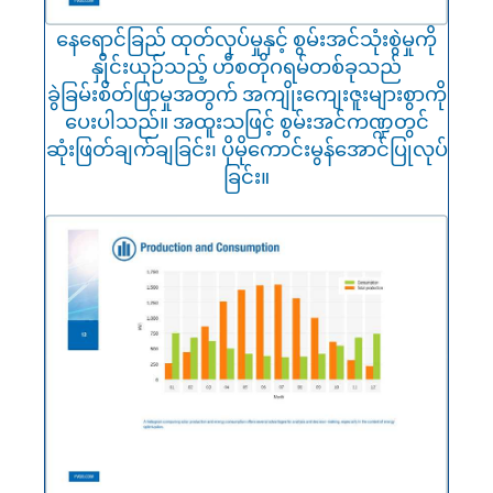
နေရောင်ခြည် ထုတ်လုပ်မှုနှင့် စွမ်းအင်သုံးစွဲမှုကို
နှိုင်းယှဉ်သည့် ဟီစတိုဂရမ်တစ်ခုသည်
ခွဲခြမ်းစိတ်ဖြာမှုအတွက် အကျိုးကျေးဇူးများစွာကို
ပေးပါသည်။ အထူးသဖြင့် စွမ်းအင်ကဏ္ဍတွင်
ဆုံးဖြတ်ချက်ချခြင်း၊ ပိုမိုကောင်းမွန်အောင်ပြုလုပ်
ခြင်း။