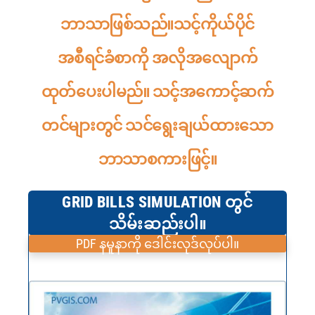
ဘာသာဖြစ်သည်။
သင့်ကိုယ်ပိုင်
အစီရင်ခံစာကို အလိုအလျောက်
ထုတ်ပေးပါမည်။ သင့်အကောင့်ဆက်
တင်များတွင် သင်ရွေးချယ်ထားသော
ဘာသာစကားဖြင့်။
GRID BILLS SIMULATION တွင်
သိမ်းဆည်းပါ။
PDF နမူနာကို ဒေါင်းလုဒ်လုပ်ပါ။