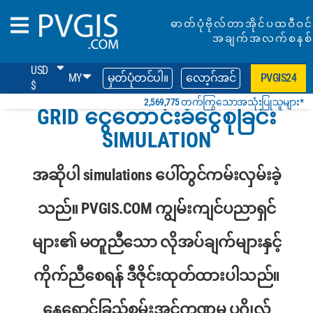
ဓာတ်ပုံဗိုလ်တာအိုင်ပထဝီဝင်
အချက်အလက်စနစ်
USD
MY
မှတ်ပုံတင်ပါ။
လော့ဂ်အင်
PVGIS24
$
2,569,775 တက်ကြွသောအသုံးပြုသူများ*
GRID ငွေတောင်းခံငွေစုခြင်း
SIMULATION
အဆိုပါ simulations ပေါ်တွင်ကမ်းလှမ်းခဲ့
သည်။ PVGIS.COM ကျွမ်းကျင်ပညာရှင်
များ၏ မတူညီသော လိုအပ်ချက်များနှင့်
ကိုက်ညီစေရန် ဒီဇိုင်းထုတ်ထားပါသည်။
နေရောင်ခြည်စွမ်းအင်ကဏ္ဍမှ ပုဂ္ဂိုလ်