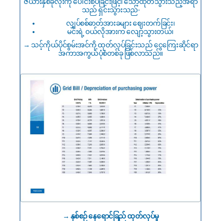
ဇယားနှစ်ခုလုံးကို ပေါင်းစပ်ခြင်းဖြင့်၊ သော့ထုတ်သွားသည့်အရာ
သည် ရှင်းသွားသည်-
လျှပ်စစ်ဓာတ်အားခများ ဈေးတက်ခြင်း၊
မင်းရဲ့ ၀ယ်လိုအားက လျော့သွားတယ်၊
→ သင့်ကိုယ်ပိုင်စွမ်းအင်ကို ထုတ်လုပ်ခြင်းသည် ငွေကြေးဆိုင်ရာ
အကာအကွယ်ပုံစံတစ်ခု ဖြစ်လာသည်။
→ နှစ်စဉ် နေရောင်ခြည် ထုတ်လုပ်မှု