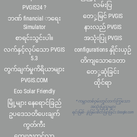
လမ်းပြ
PVGIS24 ?
တေှ့မြင် PVGIS
ဘဏ် financial ာရေး
Simulator
နားလည် PVGIS
စာရင်းသွင်းပါ။
အသုံးပြု PVGIS
လက်နှင့်လုပ်သော PVGIS
configurations နှိုင်းယှဉ်
5.3
တိကျသောဒေတာ
တွက်ချက်မှုကိရိယာများ
တေှ့ဆုံခြင်း
PVGIS.COM
ထိုင်ရာ
Eco Solar Friendly
* ကမ္ဘာတစ်ဝှမ်းတွင်တက်ကြွသော
မြို့များ နေရောင်ခြည်
အသုံးပြုသူများ
ရင်းမြစ် - ခွဲခြမ်းစိတ်ဖြာခြင်း .Google.com
ဥပဒေသတိပေးချက်
ကွတ်ကီး
ကျေးဇူးတင်လွှာ