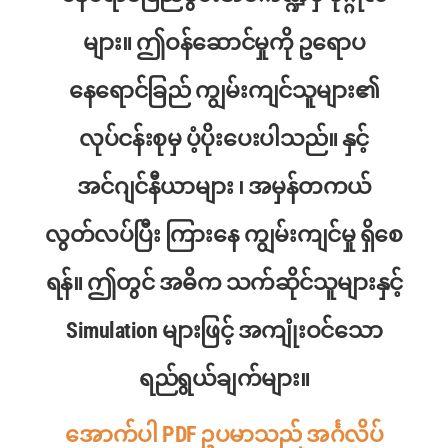
များ။ ဤဝန်ဆောင်မှုကို ဥရောပ
နေရောင်ခြည် ကျွမ်းကျင်သူများ၏
လုပ်ငန်းစုမှ ပံ့ပိုးပေးပါသည်။ နှင့်
အင်ဂျင်နီယာများ ၊ အမှန်တကယ်
လွတ်လပ်ပြီး ကြားနေ ကျွမ်းကျင်မှု ရှိစေ
ရန်။ ဤတွင် အဓိက သက်ဆိုင်သူများနှင့်
Simulation များဖြင့် အကျုံးဝင်သော
ရည်ရွယ်ချက်များ။
အောက်ပါ PDF ဥပမာသည် အင်္ဂလိပ်