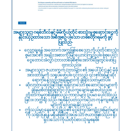
အများသူငှာ ဂရစ်ဘီလ်နှင့် မိမိကိုယ်တိုင် စားသုံးမှု စုဆောင်းငွေကို
နှိုင်းယှဉ်ထားသော အစီအစဥ် ပါသော ဟစ်စတိုဂရမ်ကို ခွင့်
ပြုသည်-
လျှော့ချရန် အထောက်အကူဖြစ်စေသော ကိုယ်တိုင်စားသုံး
စွမ်းအင်၏ အချိုးအစားကို မြင်ယောင်ကြည့်ပါ။ စုစုပေါင်း
ငွေတောင်းခံလွှာ (ဘားတစ်ခုစီ၏အောက်ခြေတွင်ဖော်ပြ
ထားသည်)။
အများသူငှာ ဇယားကွက် (ဘားများ ၏ အပေါ်ပိုင်း) နှင့် မှီခို
အားထားမှုကို သရုပ်ဖော်ပါ။ ၎င်းသည် ၎င်း၏အမြင့်ဆုံး
ရောက်နေသည့်အချိန်များကို ခွဲခြားသတ်မှတ်ပါ။
ဆိုလာတပ်ဆင်ခြင်းဖြင့် ရရှိလာသော စုဆောင်းငွေများကို
ခွဲခြမ်းစိတ်ဖြာရာတွင် လွယ်ကူချောမွေ့စေပါသည်။
တိုးတက်မှုတစ်ခုဖြစ်သည့် ကာလများ (ဥပမာ ပေါင်းထည့်
ခြင်း။ ဘက္ထရီ) သည် ဂရစ်နှင့်ပတ်သက်သော ကုန်ကျစရိတ်
များကို လျှော့ချနိုင်သည်။
ဤသည်မှာ နေရောင်ခြည်၏ ငွေကြေးအကျိုးအမြတ်များ
ကို သရုပ်ပြရန် မရှိမဖြစ်လိုအပ်သော ဇယားဖြစ်သည်။ ရိုး
ရှင်းသော ကိုယ်တိုင်စားသုံးမှုစနစ်။