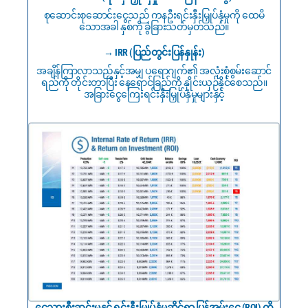
စုဆောင်းစုဆောင်းငွေသည် ကနဦးရင်းနှီးမြှုပ်နှံမှုကို ထေမိ
သောအခါ နှစ်ကို ခွဲခြားသတ်မှတ်သည်။
→ IRR (ပြည်တွင်းပြန်နှုန်း)
အချိန်ကြာလာသည်နှင့်အမျှ ပရောဂျက်၏ အလုံးစုံစွမ်းဆောင်
ရည်ကို တိုင်းတာပြီး နေရောင်ခြည်ကို နှိုင်းယှဉ်နိုင်စေသည်။
အခြားငွေကြေးရင်းနှီးမြှုပ်နှံမှုများနှင့်
ငွေသားစီးဆင်းမှုနှင့် ရင်းနှီးမြှုပ်နှံမှုဆိုင်ရာ ပြန်အမ်းငွေ (ROI) ကို