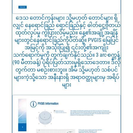
ဒေသ တောင်ကုန်းများ သို့မဟုတ် တောင်များ ရှိ
လျှင် နေရောင်ခြည် ရောင်ခြည်နှင့် ဓါတ်ငွေ့ဗိုတယ်
ထုတ်လုပ်မှု ကွဲပြားလိမ့်မည်။ နေ့၏အချို့အချိန်
များတွင်နေရောင်ခြည်ကိုပိတ်ဆို့။ PVGIS မြေပြင်
အမြင့်ကို အသုံးပြု၍ ၎င်းတို့၏အကျိုး
သက်ရောက်မှုကို တွက်ချက်နိုင်သည်။ 3 arc-စက္ကန့်
(90 မီတာခန့်) ပုံရိပ်ပြတ်သားမှုရှိသောဒေတာ။ ဒီလို
တွက်တာ မစဉ်းစားဘူး။ အိမ် သို့မဟုတ် သစ်ပင်
များကဲ့သို့သော အနီးနားရှိ အရာဝတ္ထုများမှ အရိပ်
များ