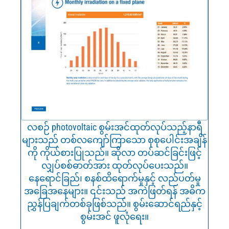
လစဉ် photovoltaic စွမ်းအင်ထုတ်လုပ်သည့်နာရီ
များသည် တစ်လကျော်ကြာသော စုစုပေါင်းအချိန်
ကို ကိုယ်စားပြုသည်။ ဆိုလာ တပ်ဆင်ခြင်းဖြင့်
လျှပ်စစ်ဓာတ်အား ထုတ်လုပ်ပေးသည်။
နေရောင်ခြည်၊ စနစ်ထိရောက်မှုနှင့် လည်ပတ်မှု
အခြေအနေများ။ ၎င်းသည် အကဲဖြတ်ရန် အဓိက
ညွှန်ပြချက်တစ်ခုဖြစ်သည်။ စွမ်းဆောင်ရည်နှင့်
စွမ်းအင် ဖူလုံရေး။