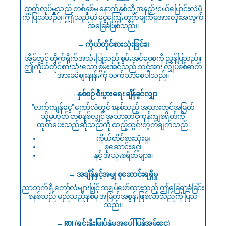
ထုတ်လုပ်မှုသည် တစ်နှစ်မှ နောက်နှစ်သို့ အနည်းငယ်ပြောင်းလဲပုံ
ကို ပြသသည်။ ဤသည်မှာ ငွေကြေးတွက်ချက်မှုအားလုံးအတွက်
အခြေခံဖြစ်သည်။
→ ကိုယ်တိုင်စားသုံးခြင်း။
အိမ်တွင် တိုက်ရိုက်အသုံးပြုသည့် စွမ်းအင်ဝေစုကို ညွှန်ပြသည်။
ဤကိုယ်တိုင်စားသုံးသော စွမ်းအင်သည် သင့်အား လျှပ်စစ်ဓာတ်
အားခဈေးနှုန်းကို သက်သာစေပါသည်။
→ နှစ်စဉ် စီးပွားရေး ချိန်ခွင်လျှာ
"လက်ကျန်ငွေ" ကော်လံတွင် စနစ်သည် အသားတင်အမြတ်
သို့မဟုတ် တစ်နှစ်လျှင် အသားတင်ကုန်ကျစရိတ်ကို
ထုတ်ပေးသည်ဆိုသည်ကို ထည့်သွင်းတွက်ချက်သည်-
ကိုယ်တိုင်စားသုံးမှု၊
စုဆောင်းငွေ၊
နှင့် အသုံးစရိတ်များ။
→ အချိန်နှင့်အမျှ စုဆောင်းရရှိမှု
ညာဘက်ရှိ ကော်လံများဖြင့် သရုပ်ဖော်ထားသည့် ဤခြေရာခံခြင်း
စနစ်သည် မည်သည့်နှစ်မှ အမြတ်အစွန်းဖြစ်လာသည်ကို ပြသ
သည်။
→ ROI (ရင်းနှီးမြှုပ်နှံမှုအပေါ် ပြန်အမ်းငွေ)